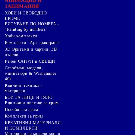
АНИМАЦИЯ И
ЗАНИМАНИЯ
ХОБИ И СВОБОДНО
ВРЕМЕ
РИСУВАНЕ ПО НОМЕРА -
"Painting by numbers"
Хоби комплекти
Комплекти "Арт гравиране"
3D Оригами и хартии, 3D
пъзели
Ръчен САПУН и СВЕЩИ
Сглобяеми модели,
миниатюри & Warhammer
40k
Квилинг техника -
материали
БОИ ЗА ЛИЦЕ И ТЯЛО
Единични цветове за грим
Пособия за грим
Комплекти за грим
КРЕАТИВНИ МАТЕРИАЛИ
И КОМПЛЕКТИ
Mатериали за моделиране и