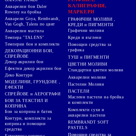
КАЛИГРАФИЯ,
Акварелни бои Daler
МАРКЕРИ
Rowney на бройка
Акварели Goya, Rembrandt,
ГРАФИЧНИ МОЛИВИ ,
Van Gogh, Talens по цвят
КРЕДИ и ПИГМЕНТИ
Графични моливи
Акварелни мастила
Креди и въглени
Темпера "TALENS"
Темперни бои и комплекти
Помощни средства за
графика
ДЕКОРАЦИОННИ БОИ,
СПРЕЙОВЕ
ТУШ и ПИГМЕНТИ
Декор акрилни бои
ЦВЕТНИ МОЛИВИ
Ефектни декор акрилни бои
Стандартни цветни моливи
Деко Контури
Акварелни моливи
МОДЕЛИНИ, ГРУНДОВЕ ,
Пастелни Моливи
ЕФЕКТИ
ПАСТЕЛИ
СПРЕЙОВЕ и АЕРОГРАФИ
Маслени пастели на бройка
БОИ ЗА ТЕКСТИЛ И
и комплекти
КОПРИНА
Комплекти сухи и
Бои за коприна и батик
акварелни пастели
Контури, комплекти за
REMBRANDT SOFT
коприна и помощни
PASTELS
средства
Помощни средства за
Естествена коприна