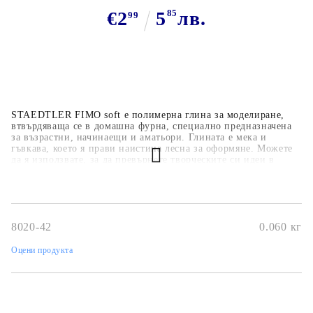
€2
5
85
лв.
99
STAEDTLER FIMO soft е полимерна глина за моделиране,
втвърдяваща се в домашна фурна, специално предназначена
за възрастни, начинаещи и аматьори. Глината е мека и
гъвкава, което я прави наистина лесна за оформяне. Можете
да я използвате, за да превърнете творческите си идеи в
уникални бижута или декоративни аксесоари за дома, често
се използва за декоративни фигури и сватбени украси.
8020-42
0.060
кг
Оцени продукта