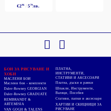
€2
96
5
79
лв.
БОИ ЗА РИСУВАНЕ И
ПЛАТНА,
ИНСТРУМЕНТИ,
ХОБИ
СТАТИВИ И АКСЕСОАРИ
МАСЛЕНИ БОИ
Платна, дъски и рамки
Маслени бои - комплекти
Шпакли, Инструменти,
Daler-Rowney GEORGIAN
Валяци, Пособия
Daler-Rowney GRADUATE
Стативи, папки и аксесоари
REMBRANDT &
ARTEMISIA
ХАРТИИ И СКИЦНИЦИ ЗА
РИСУВАНЕ
VAN GOGH & TALENS