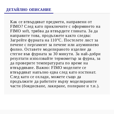
ДЕТАЙЛНО ОПИСАНИЕ
Как се втвърдяват предмети, направени от
FIMO? След като приключите с оформянето на
FIMO soft, трябва да втвърдите глината. За да
направите това, продължете както следва:
Загрейте фурната на 110°C. Постелете лист за
печене с пергамент за печене или алуминиево
фолио. Оставете моделираното изделие да
стегне във фурната за 30 минути. За най-добри
резултати използвайте термометър за фурна, за
да проверите температурата по време на
втвърдяване. Важно: FIMO моделите се
втвърдяват напълно едва след като изстинат.
След като се охлади, можете също да
продължите да работите върху моделираните
части (боядисване, лакиране, полиране и т.н.).