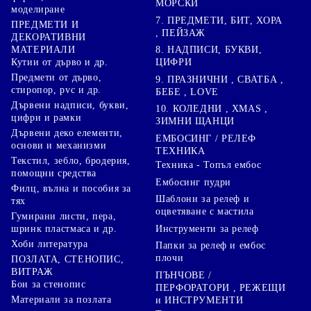
МОРСКИ
моделиране
7. ПРЕДМЕТИ, БИТ, ХОРА
ПРЕДМЕТИ И
, ПЕЙЗАЖ
ДЕКОРАТИВНИ
8. НАДПИСИ, БУКВИ,
МАТЕРИАЛИ
ЦИФРИ
Кутии от дърво и др.
Предмети от дърво,
9. ПРАЗНИЧНИ , СВАТБА ,
стиропор, pvc и др.
БЕБЕ , LOVE
Дървени надписи, букви,
10. КОЛЕДНИ , XMAS ,
цифри и рамки
ЗИМНИ ЩАНЦИ
Дървени деко елементи,
ЕМБОСИНГ / РЕЛЕФ
основи и механизми
ТЕХНИКА
Текстил, зебло, бродерия,
Техника - Топъл ембос
помощни средства
Ембосинг пудри
Филц, вълна и пособия за
Шаблони за релеф и
тях
оцветяване с мастила
Гумирани листи, пера,
Инструменти за релеф
шринк пластмаса и др.
Хоби литература
Папки за релеф и ембос
плочи
ПОЗЛАТА, СТЕНОПИС,
ВИТРАЖ
ПЪНЧОВЕ /
Бои за стенопис
ПЕРФОРАТОРИ , РЕЖЕЩИ
Материали за позлата
и ИНСТРУМЕНТИ