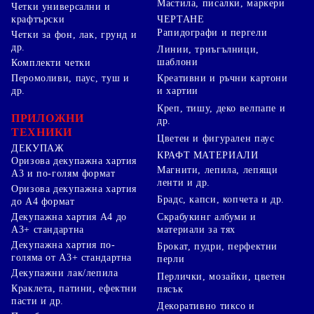
Мастила, писалки, маркери
Четки универсални и
ЧЕРТАНЕ
крафтърски
Рапидографи и пергели
Четки за фон, лак, грунд и
др.
Линии, триъгълници,
шаблони
Комплекти четки
Перомоливи, паус, туш и
Креативни и ръчни картони
др.
и хартии
Креп, тишу, деко велпапе и
ПРИЛОЖНИ
др.
ТЕХНИКИ
Цветен и фигурален паус
ДЕКУПАЖ
КРАФТ МАТЕРИАЛИ
Оризова декупажна хартия
Магнити, лепила, лепящи
А3 и по-голям формат
ленти и др.
Оризова декупажна хартия
Брадс, капси, копчета и др.
до А4 формат
Скрабукинг албуми и
Декупажна хартия А4 до
материали за тях
А3+ стандартна
Декупажна хартия по-
Брокат, пудри, перфектни
голяма от А3+ стандартна
перли
Декупажни лак/лепила
Перлички, мозайки, цветен
Краклета, патини, ефектни
пясък
пасти и др.
Декоративно тиксо и