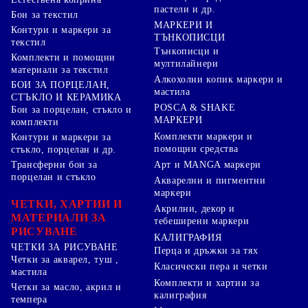
пастели и др.
Бои за текстил
МАРКЕРИ И
Контури и маркери за
ТЪНКОПИСЦИ
текстил
Тънкописци и
Комплекти и помощни
мултилайнери
материали за текстил
Алкохолни копик маркери и
БОИ ЗА ПОРЦЕЛАН,
мастила
СТЪКЛО И КЕРАМИКА
POSCA & SHAKE
Бои за порцелан, стъкло и
МАРКЕРИ
комплекти
Комплекти маркери и
Контури и маркери за
помощни средства
стъкло, порцелан и др.
Арт и MANGA маркери
Трансферни бои за
порцелан и стъкло
Акварелни и пигментни
маркери
ЧЕТКИ, ХАРТИИ И
Акрилни, декор и
МАТЕРИАЛИ ЗА
тебеширени маркери
РИСУВАНЕ
КАЛИГРАФИЯ
ЧЕТКИ ЗА РИСУВАНЕ
Перца и дръжки за тях
Четки за акварел, туш ,
Класически пера и четки
мастила
Комплекти и хартии за
Четки за масло, акрил и
калиграфия
темпера