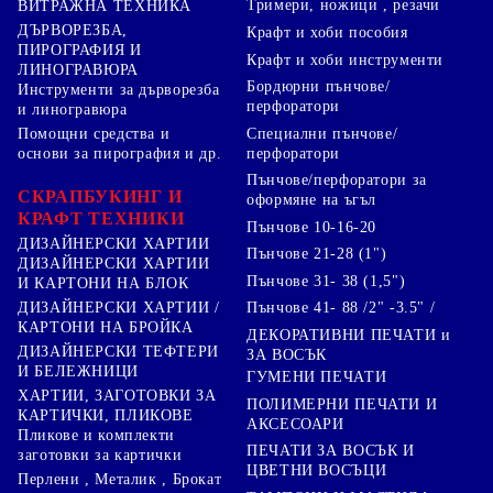
Тримери, ножици , резачи
ВИТРАЖНА ТЕХНИКА
ДЪРВОРЕЗБА,
Крафт и хоби пособия
ПИРОГРАФИЯ И
Крафт и хоби инструменти
ЛИНОГРАВЮРА
Бордюрни пънчове/
Инструменти за дърворезба
перфоратори
и линогравюра
Специални пънчове/
Помощни средства и
перфоратори
основи за пирография и др.
Пънчове/перфоратори за
СКРАПБУКИНГ И
оформяне на ъгъл
КРАФТ ТЕХНИКИ
Пънчове 10-16-20
ДИЗАЙНЕРСКИ ХАРТИИ
Пънчове 21-28 (1")
ДИЗАЙНЕРСКИ ХАРТИИ
Пънчове 31- 38 (1,5")
И КАРТОНИ НА БЛОК
Пънчове 41- 88 /2" -3.5" /
ДИЗАЙНЕРСКИ ХАРТИИ /
КАРТОНИ НА БРОЙКА
ДЕКОРАТИВНИ ПЕЧАТИ и
ДИЗАЙНЕРСКИ ТЕФТЕРИ
ЗА ВОСЪК
И БЕЛЕЖНИЦИ
ГУМЕНИ ПЕЧАТИ
ХАРТИИ, ЗАГОТОВКИ ЗА
ПОЛИМЕРНИ ПЕЧАТИ И
КАРТИЧКИ, ПЛИКОВЕ
АКСЕСОАРИ
Пликове и комплекти
ПЕЧАТИ ЗА ВОСЪК И
заготовки за картички
ЦВЕТНИ ВОСЪЦИ
Перлени , Металик , Брокат