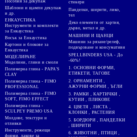
Пособия за декупаж
стикери
Шаблони и щампи декупаж
Панделки, ширити, лико,
и др.
тел
ЕНКАУСТИКА
Деко елементи от хартия,
Инструменти и комплекти
дърво, метал и др.
за Енкаустика
МАШИНИ И ЩАНЦИ
Восък за Енкаустика
Машини за рязане/релеф,
Картони и блокове за
подвързване и консумативи
Енкаустика
SPELLBINDERS USA - До
МОДЕЛИРАНЕ
-60%!
Моделини, глини и смоли
1. ОСНОВНИ ФОРМИ,
Полимерна глина - PAPA'S
ЕТИКЕТИ, ТАГОВЕ
CLAY
2. ОРНАМЕНТИ ,
Полимерна глина - FIMO
АЖУРНИ ФОРМИ , ЪГЛИ
PROFESSIONAL
Полимерна глина - FIMO
3. РАМКИ , КАРТИЧКИ ,
SOFT, FIMO EFFECT
КУТИИ , ПЛИКОВЕ
Полимерна глина -
4. ЦВЕТЯ , ЛИСТА ,
SCULPEY PREMO USA
КЛОНКИ , РАСТЕНИЯ
Молдове, текстури и
5. БОРДЮРИ , ПАНДЕЛКИ
отливки
, ШИРИТИ
Инструменти, режещи
6. ЖИВОТНИ , ПТИЦИ ,
форми, лакове за