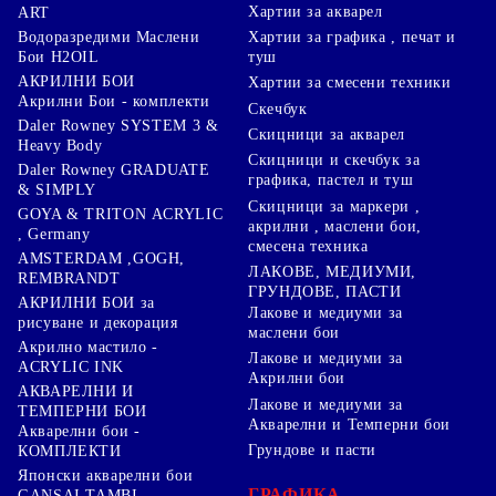
Хартии за акварел
ART
Хартии за графика , печат и
Водоразредими Маслени
туш
Бои H2OIL
АКРИЛНИ БОИ
Хартии за смесени техники
Акрилни Бои - комплекти
Скечбук
Daler Rowney SYSTEM 3 &
Скицници за акварел
Heavy Body
Скицници и скечбук за
Daler Rowney GRADUATE
графика, пастел и туш
& SIMPLY
Скицници за маркери ,
GOYA & TRITON АCRYLIC
акрилни , маслени бои,
, Germany
смесена техника
AMSTERDAM ,GOGH,
ЛАКОВЕ, МЕДИУМИ,
REMBRANDT
ГРУНДОВЕ, ПАСТИ
АКРИЛНИ БОИ за
Лакове и медиуми за
рисуване и декорация
маслени бои
Акрилно мастило -
Лакове и медиуми за
ACRYLIC INK
Акрилни бои
АКВАРЕЛНИ И
Лакове и медиуми за
ТЕМПЕРНИ БОИ
Акварелни и Темперни бои
Акварелни бои -
Грундове и пасти
КОМПЛЕКТИ
Японски акварелни бои
ГРАФИКА,
GANSAI TAMBI