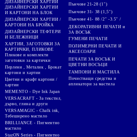
ДИЗАЙНЕРСКИ ХАРТИИ
Пънчове 21-28 (1")
ДИЗАЙНЕРСКИ ХАРТИИ
Пънчове 31- 38 (1,5")
И КАРТОНИ НА БЛОК
Пънчове 41- 88 /2" -3.5" /
ДИЗАЙНЕРСКИ ХАРТИИ /
КАРТОНИ НА БРОЙКА
ДЕКОРАТИВНИ ПЕЧАТИ и
ДИЗАЙНЕРСКИ ТЕФТЕРИ
ЗА ВОСЪК
И БЕЛЕЖНИЦИ
ГУМЕНИ ПЕЧАТИ
ХАРТИИ, ЗАГОТОВКИ ЗА
ПОЛИМЕРНИ ПЕЧАТИ И
КАРТИЧКИ, ПЛИКОВЕ
АКСЕСОАРИ
Пликове и комплекти
ПЕЧАТИ ЗА ВОСЪК И
заготовки за картички
ЦВЕТНИ ВОСЪЦИ
Перлени , Металик , Брокат
ТАМПОНИ И МАСТИЛА
картони и хартии
Почистващи средства и
Цветни и крафт картони /
апликатори за мастила
хартии
MEMENTO - Dye Ink Japan
VERSACRAFT - За текстил,
дърво, глина и други
VERSAMAGIC - Chalk ink,
Тебеширено мастило
BRILLIANCE - Пигментно
мастило
StazON Series - Пигментно