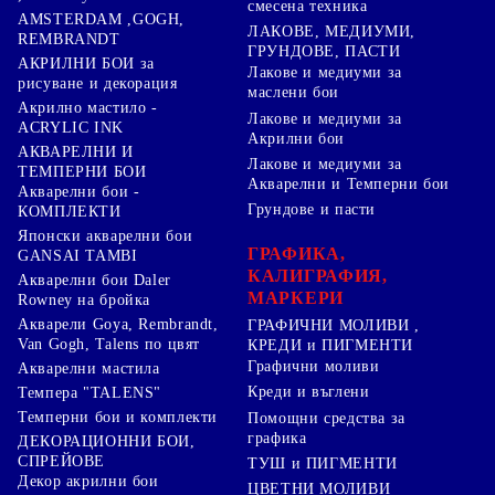
смесена техника
AMSTERDAM ,GOGH,
ЛАКОВЕ, МЕДИУМИ,
REMBRANDT
ГРУНДОВЕ, ПАСТИ
АКРИЛНИ БОИ за
Лакове и медиуми за
рисуване и декорация
маслени бои
Акрилно мастило -
Лакове и медиуми за
ACRYLIC INK
Акрилни бои
АКВАРЕЛНИ И
Лакове и медиуми за
ТЕМПЕРНИ БОИ
Акварелни и Темперни бои
Акварелни бои -
Грундове и пасти
КОМПЛЕКТИ
Японски акварелни бои
ГРАФИКА,
GANSAI TAMBI
КАЛИГРАФИЯ,
Акварелни бои Daler
МАРКЕРИ
Rowney на бройка
Акварели Goya, Rembrandt,
ГРАФИЧНИ МОЛИВИ ,
Van Gogh, Talens по цвят
КРЕДИ и ПИГМЕНТИ
Графични моливи
Акварелни мастила
Креди и въглени
Темпера "TALENS"
Темперни бои и комплекти
Помощни средства за
графика
ДЕКОРАЦИОННИ БОИ,
СПРЕЙОВЕ
ТУШ и ПИГМЕНТИ
Декор акрилни бои
ЦВЕТНИ МОЛИВИ