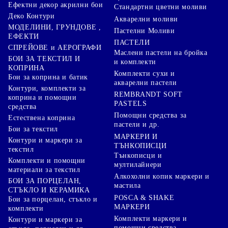
Ефектни декор акрилни бои
Стандартни цветни моливи
Деко Контури
Акварелни моливи
МОДЕЛИНИ, ГРУНДОВЕ ,
Пастелни Моливи
ЕФЕКТИ
ПАСТЕЛИ
СПРЕЙОВЕ и АЕРОГРАФИ
Маслени пастели на бройка
БОИ ЗА ТЕКСТИЛ И
и комплекти
КОПРИНА
Комплекти сухи и
Бои за коприна и батик
акварелни пастели
Контури, комплекти за
REMBRANDT SOFT
коприна и помощни
PASTELS
средства
Помощни средства за
Естествена коприна
пастели и др.
Бои за текстил
МАРКЕРИ И
Контури и маркери за
ТЪНКОПИСЦИ
текстил
Тънкописци и
Комплекти и помощни
мултилайнери
материали за текстил
Алкохолни копик маркери и
БОИ ЗА ПОРЦЕЛАН,
мастила
СТЪКЛО И КЕРАМИКА
POSCA & SHAKE
Бои за порцелан, стъкло и
МАРКЕРИ
комплекти
Комплекти маркери и
Контури и маркери за
помощни средства