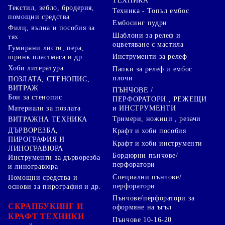
ТЕХНИКА
Текстил, зебло, бродерия,
Техника - Топъл ембос
помощни средства
Ембосинг пудри
Филц, вълна и пособия за
Шаблони за релеф и
тях
оцветяване с мастила
Гумирани листи, пера,
Инструменти за релеф
шринк пластмаса и др.
Хоби литература
Папки за релеф и ембос
плочи
ПОЗЛАТА, СТЕНОПИС,
ВИТРАЖ
ПЪНЧОВЕ /
Бои за стенопис
ПЕРФОРАТОРИ , РЕЖЕЩИ
Материали за позлата
и ИНСТРУМЕНТИ
Тримери, ножици , резачи
ВИТРАЖНА ТЕХНИКА
ДЪРВОРЕЗБА,
Крафт и хоби пособия
ПИРОГРАФИЯ И
Крафт и хоби инструменти
ЛИНОГРАВЮРА
Бордюрни пънчове/
Инструменти за дърворезба
перфоратори
и линогравюра
Специални пънчове/
Помощни средства и
перфоратори
основи за пирография и др.
Пънчове/перфоратори за
СКРАПБУКИНГ И
оформяне на ъгъл
КРАФТ ТЕХНИКИ
Пънчове 10-16-20