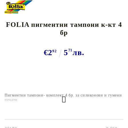
FOLIA пигментни тампони к-кт 4
бр
€2
5
71
лв.
92
Пигментни тампони- комплект 4 бр. за силиконови и
гумени
печати.