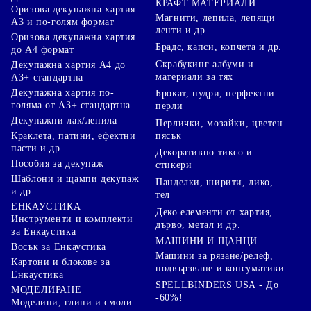
КРАФТ МАТЕРИАЛИ
Оризова декупажна хартия
Магнити, лепила, лепящи
А3 и по-голям формат
ленти и др.
Оризова декупажна хартия
Брадс, капси, копчета и др.
до А4 формат
Скрабукинг албуми и
Декупажна хартия А4 до
материали за тях
А3+ стандартна
Декупажна хартия по-
Брокат, пудри, перфектни
голяма от А3+ стандартна
перли
Декупажни лак/лепила
Перлички, мозайки, цветен
Краклета, патини, ефектни
пясък
пасти и др.
Декоративно тиксо и
Пособия за декупаж
стикери
Шаблони и щампи декупаж
Панделки, ширити, лико,
и др.
тел
ЕНКАУСТИКА
Деко елементи от хартия,
Инструменти и комплекти
дърво, метал и др.
за Енкаустика
МАШИНИ И ЩАНЦИ
Восък за Енкаустика
Машини за рязане/релеф,
Картони и блокове за
подвързване и консумативи
Енкаустика
SPELLBINDERS USA - До
МОДЕЛИРАНЕ
-60%!
Моделини, глини и смоли