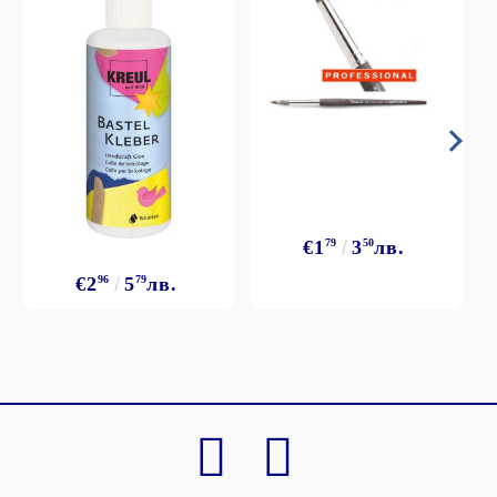
€1
79
3
50
лв.
€2
96
5
79
лв.