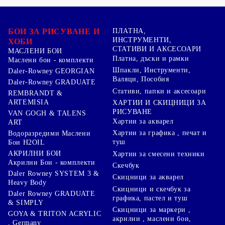
БОИ ЗА РИСУВАНЕ И
ПЛАТНА,
ИНСТРУМЕНТИ,
ХОБИ
СТАТИВИ И АКСЕСОАРИ
МАСЛЕНИ БОИ
Платна, дъски и рамки
Маслени бои - комплекти
Шпакли, Инструменти,
Daler-Rowney GEORGIAN
Валяци, Пособия
Daler-Rowney GRADUATE
Стативи, папки и аксесоари
REMBRANDT &
ARTEMISIA
ХАРТИИ И СКИЦНИЦИ ЗА
РИСУВАНЕ
VAN GOGH & TALENS
Хартии за акварел
ART
Хартии за графика , печат и
Водоразредими Маслени
туш
Бои H2OIL
АКРИЛНИ БОИ
Хартии за смесени техники
Акрилни Бои - комплекти
Скечбук
Daler Rowney SYSTEM 3 &
Скицници за акварел
Heavy Body
Скицници и скечбук за
Daler Rowney GRADUATE
графика, пастел и туш
& SIMPLY
Скицници за маркери ,
GOYA & TRITON АCRYLIC
акрилни , маслени бои,
, Germany