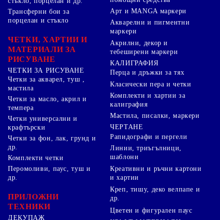
стъкло, порцелан и др.
Арт и MANGA маркери
Трансферни бои за
порцелан и стъкло
Акварелни и пигментни
маркери
ЧЕТКИ, ХАРТИИ И
Акрилни, декор и
МАТЕРИАЛИ ЗА
тебеширени маркери
РИСУВАНЕ
КАЛИГРАФИЯ
ЧЕТКИ ЗА РИСУВАНЕ
Перца и дръжки за тях
Четки за акварел, туш ,
Класически пера и четки
мастила
Комплекти и хартии за
Четки за масло, акрил и
калиграфия
темпера
Мастила, писалки, маркери
Четки универсални и
ЧЕРТАНЕ
крафтърски
Рапидографи и пергели
Четки за фон, лак, грунд и
др.
Линии, триъгълници,
шаблони
Комплекти четки
Перомоливи, паус, туш и
Креативни и ръчни картони
др.
и хартии
Креп, тишу, деко велпапе и
ПРИЛОЖНИ
др.
ТЕХНИКИ
Цветен и фигурален паус
ДЕКУПАЖ