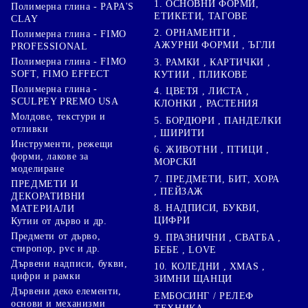
1. ОСНОВНИ ФОРМИ,
Полимерна глина - PAPA'S
ЕТИКЕТИ, ТАГОВЕ
CLAY
2. ОРНАМЕНТИ ,
Полимерна глина - FIMO
АЖУРНИ ФОРМИ , ЪГЛИ
PROFESSIONAL
Полимерна глина - FIMO
3. РАМКИ , КАРТИЧКИ ,
SOFT, FIMO EFFECT
КУТИИ , ПЛИКОВЕ
Полимерна глина -
4. ЦВЕТЯ , ЛИСТА ,
SCULPEY PREMO USA
КЛОНКИ , РАСТЕНИЯ
Молдове, текстури и
5. БОРДЮРИ , ПАНДЕЛКИ
отливки
, ШИРИТИ
Инструменти, режещи
6. ЖИВОТНИ , ПТИЦИ ,
форми, лакове за
МОРСКИ
моделиране
7. ПРЕДМЕТИ, БИТ, ХОРА
ПРЕДМЕТИ И
, ПЕЙЗАЖ
ДЕКОРАТИВНИ
8. НАДПИСИ, БУКВИ,
МАТЕРИАЛИ
ЦИФРИ
Кутии от дърво и др.
Предмети от дърво,
9. ПРАЗНИЧНИ , СВАТБА ,
стиропор, pvc и др.
БЕБЕ , LOVE
Дървени надписи, букви,
10. КОЛЕДНИ , XMAS ,
цифри и рамки
ЗИМНИ ЩАНЦИ
Дървени деко елементи,
ЕМБОСИНГ / РЕЛЕФ
основи и механизми