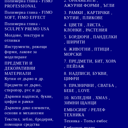
2. ОРНАМЕНТИ ,
Полимерна глина - FIMO
АЖУРНИ ФОРМИ , ЪГЛИ
PROFESSIONAL
Полимерна глина - FIMO
3. РАМКИ , КАРТИЧКИ ,
SOFT, FIMO EFFECT
КУТИИ , ПЛИКОВЕ
Полимерна глина -
4. ЦВЕТЯ , ЛИСТА ,
SCULPEY PREMO USA
КЛОНКИ , РАСТЕНИЯ
Молдове, текстури и
5. БОРДЮРИ , ПАНДЕЛКИ
отливки
, ШИРИТИ
Инструменти, режещи
6. ЖИВОТНИ , ПТИЦИ ,
форми, лакове за
МОРСКИ
моделиране
7. ПРЕДМЕТИ, БИТ, ХОРА
ПРЕДМЕТИ И
, ПЕЙЗАЖ
ДЕКОРАТИВНИ
8. НАДПИСИ, БУКВИ,
МАТЕРИАЛИ
ЦИФРИ
Кутии от дърво и др.
Предмети от дърво,
9. ПРАЗНИЧНИ , СВАТБА ,
стиропор, pvc и др.
БЕБЕ , LOVE
Дървени надписи, букви,
10. КОЛЕДНИ , XMAS ,
цифри и рамки
ЗИМНИ ЩАНЦИ
Дървени деко елементи,
ЕМБОСИНГ / РЕЛЕФ
основи и механизми
ТЕХНИКА
Текстил, зебло, бродерия,
Техника - Топъл ембос
помощни средства
Ембосинг пудри