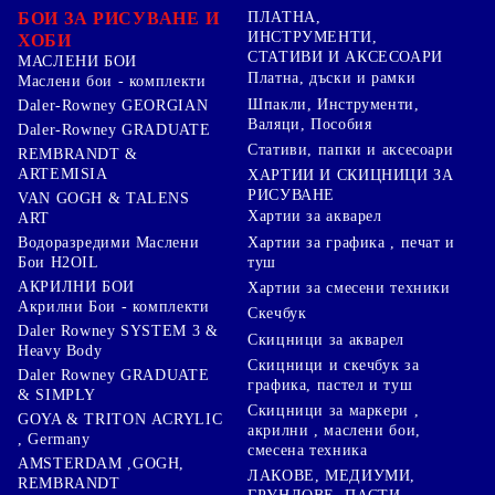
БОИ ЗА РИСУВАНЕ И
ПЛАТНА,
ИНСТРУМЕНТИ,
ХОБИ
СТАТИВИ И АКСЕСОАРИ
МАСЛЕНИ БОИ
Платна, дъски и рамки
Маслени бои - комплекти
Шпакли, Инструменти,
Daler-Rowney GEORGIAN
Валяци, Пособия
Daler-Rowney GRADUATE
Стативи, папки и аксесоари
REMBRANDT &
ARTEMISIA
ХАРТИИ И СКИЦНИЦИ ЗА
РИСУВАНЕ
VAN GOGH & TALENS
Хартии за акварел
ART
Хартии за графика , печат и
Водоразредими Маслени
туш
Бои H2OIL
АКРИЛНИ БОИ
Хартии за смесени техники
Акрилни Бои - комплекти
Скечбук
Daler Rowney SYSTEM 3 &
Скицници за акварел
Heavy Body
Скицници и скечбук за
Daler Rowney GRADUATE
графика, пастел и туш
& SIMPLY
Скицници за маркери ,
GOYA & TRITON АCRYLIC
акрилни , маслени бои,
, Germany
смесена техника
AMSTERDAM ,GOGH,
ЛАКОВЕ, МЕДИУМИ,
REMBRANDT