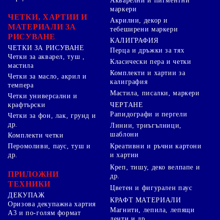
Акварелни и пигментни
маркери
ЧЕТКИ, ХАРТИИ И
Акрилни, декор и
МАТЕРИАЛИ ЗА
тебеширени маркери
РИСУВАНЕ
КАЛИГРАФИЯ
ЧЕТКИ ЗА РИСУВАНЕ
Перца и дръжки за тях
Четки за акварел, туш ,
Класически пера и четки
мастила
Комплекти и хартии за
Четки за масло, акрил и
калиграфия
темпера
Мастила, писалки, маркери
Четки универсални и
ЧЕРТАНЕ
крафтърски
Рапидографи и пергели
Четки за фон, лак, грунд и
др.
Линии, триъгълници,
шаблони
Комплекти четки
Перомоливи, паус, туш и
Креативни и ръчни картони
др.
и хартии
Креп, тишу, деко велпапе и
ПРИЛОЖНИ
др.
ТЕХНИКИ
Цветен и фигурален паус
ДЕКУПАЖ
КРАФТ МАТЕРИАЛИ
Оризова декупажна хартия
Магнити, лепила, лепящи
А3 и по-голям формат
ленти и др.