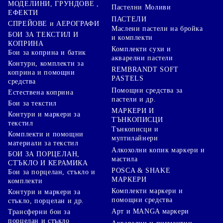
МОДЕЛИНИ, ГРУНДОВЕ ,
Пастелни Моливи
ЕФЕКТИ
ПАСТЕЛИ
СПРЕЙОВЕ и АЕРОГРАФИ
Маслени пастели на бройка
БОИ ЗА ТЕКСТИЛ И
и комплекти
КОПРИНА
Комплекти сухи и
Бои за коприна и батик
акварелни пастели
Контури, комплекти за
REMBRANDT SOFT
коприна и помощни
PASTELS
средства
Помощни средства за
Естествена коприна
пастели и др.
Бои за текстил
МАРКЕРИ И
Контури и маркери за
ТЪНКОПИСЦИ
текстил
Тънкописци и
Комплекти и помощни
мултилайнери
материали за текстил
Алкохолни копик маркери и
БОИ ЗА ПОРЦЕЛАН,
мастила
СТЪКЛО И КЕРАМИКА
POSCA & SHAKE
Бои за порцелан, стъкло и
МАРКЕРИ
комплекти
Комплекти маркери и
Контури и маркери за
помощни средства
стъкло, порцелан и др.
Арт и MANGA маркери
Трансферни бои за
порцелан и стъкло