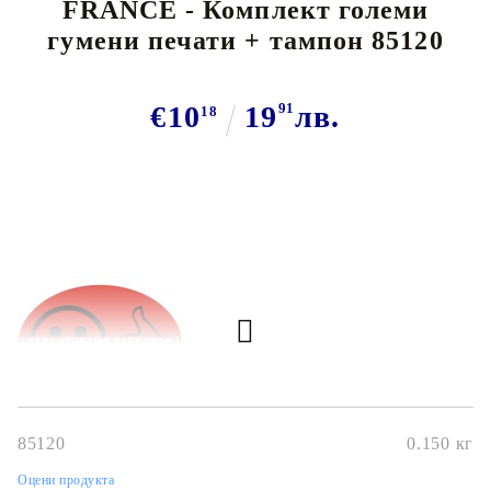
FRANCE - Комплект големи
гумени печати + тампон 85120
€10
19
91
лв.
18
85120
0.150
кг
Оцени продукта