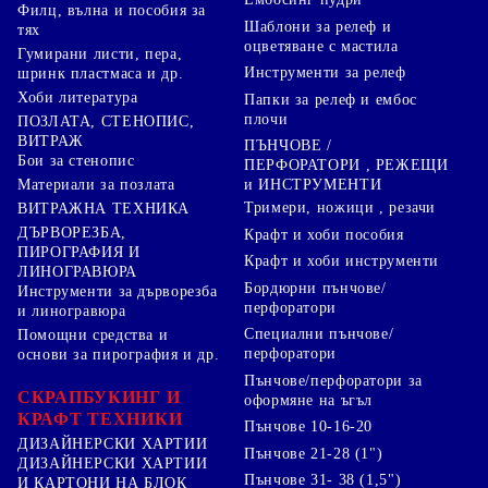
Филц, вълна и пособия за
Шаблони за релеф и
тях
оцветяване с мастила
Гумирани листи, пера,
Инструменти за релеф
шринк пластмаса и др.
Хоби литература
Папки за релеф и ембос
плочи
ПОЗЛАТА, СТЕНОПИС,
ВИТРАЖ
ПЪНЧОВЕ /
Бои за стенопис
ПЕРФОРАТОРИ , РЕЖЕЩИ
Материали за позлата
и ИНСТРУМЕНТИ
Тримери, ножици , резачи
ВИТРАЖНА ТЕХНИКА
ДЪРВОРЕЗБА,
Крафт и хоби пособия
ПИРОГРАФИЯ И
Крафт и хоби инструменти
ЛИНОГРАВЮРА
Бордюрни пънчове/
Инструменти за дърворезба
перфоратори
и линогравюра
Специални пънчове/
Помощни средства и
перфоратори
основи за пирография и др.
Пънчове/перфоратори за
СКРАПБУКИНГ И
оформяне на ъгъл
КРАФТ ТЕХНИКИ
Пънчове 10-16-20
ДИЗАЙНЕРСКИ ХАРТИИ
Пънчове 21-28 (1")
ДИЗАЙНЕРСКИ ХАРТИИ
Пънчове 31- 38 (1,5")
И КАРТОНИ НА БЛОК