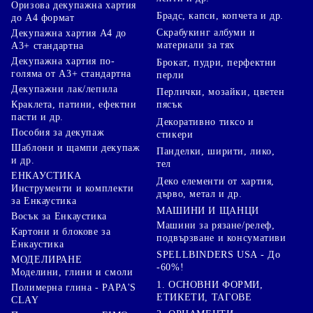
Оризова декупажна хартия
Брадс, капси, копчета и др.
до А4 формат
Скрабукинг албуми и
Декупажна хартия А4 до
материали за тях
А3+ стандартна
Декупажна хартия по-
Брокат, пудри, перфектни
голяма от А3+ стандартна
перли
Декупажни лак/лепила
Перлички, мозайки, цветен
Краклета, патини, ефектни
пясък
пасти и др.
Декоративно тиксо и
Пособия за декупаж
стикери
Шаблони и щампи декупаж
Панделки, ширити, лико,
и др.
тел
ЕНКАУСТИКА
Деко елементи от хартия,
Инструменти и комплекти
дърво, метал и др.
за Енкаустика
МАШИНИ И ЩАНЦИ
Восък за Енкаустика
Машини за рязане/релеф,
Картони и блокове за
подвързване и консумативи
Енкаустика
SPELLBINDERS USA - До
МОДЕЛИРАНЕ
-60%!
Моделини, глини и смоли
1. ОСНОВНИ ФОРМИ,
Полимерна глина - PAPA'S
ЕТИКЕТИ, ТАГОВЕ
CLAY