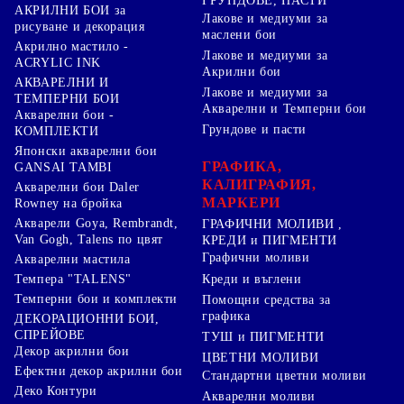
ГРУНДОВЕ, ПАСТИ
АКРИЛНИ БОИ за
Лакове и медиуми за
рисуване и декорация
маслени бои
Акрилно мастило -
Лакове и медиуми за
ACRYLIC INK
Акрилни бои
АКВАРЕЛНИ И
Лакове и медиуми за
ТЕМПЕРНИ БОИ
Акварелни и Темперни бои
Акварелни бои -
Грундове и пасти
КОМПЛЕКТИ
Японски акварелни бои
ГРАФИКА,
GANSAI TAMBI
КАЛИГРАФИЯ,
Акварелни бои Daler
МАРКЕРИ
Rowney на бройка
Акварели Goya, Rembrandt,
ГРАФИЧНИ МОЛИВИ ,
Van Gogh, Talens по цвят
КРЕДИ и ПИГМЕНТИ
Графични моливи
Акварелни мастила
Креди и въглени
Темпера "TALENS"
Темперни бои и комплекти
Помощни средства за
графика
ДЕКОРАЦИОННИ БОИ,
СПРЕЙОВЕ
ТУШ и ПИГМЕНТИ
Декор акрилни бои
ЦВЕТНИ МОЛИВИ
Ефектни декор акрилни бои
Стандартни цветни моливи
Деко Контури
Акварелни моливи