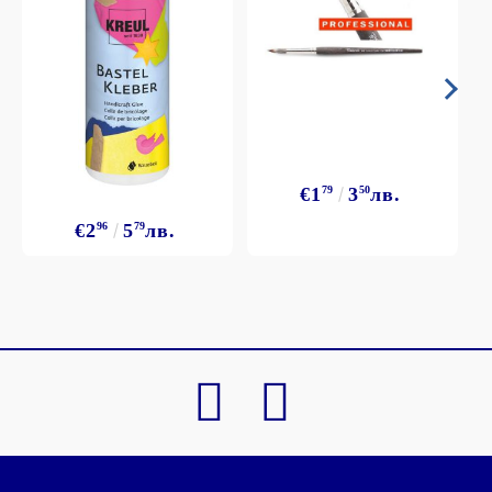
€1
79
3
50
лв.
€2
96
5
79
лв.