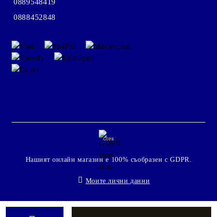
0889548419
0888452848
GDPR
Нашият онлайн магазин е 100% съобразен с GDPR.
Моите лични данни
Онлайн магазин от SELITON