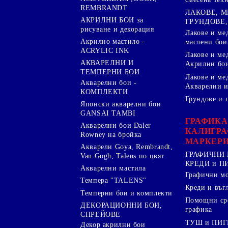
REMBRANDT
ЛАКОВЕ, 
АКРИЛНИ БОИ за
ГРУНДОВЕ,
рисуване и декорация
Лакове и ме
Акрилно мастило -
маслени бои
ACRYLIC INK
Лакове и ме
АКВАРЕЛНИ И
Акрилни бо
ТЕМПЕРНИ БОИ
Лакове и ме
Акварелни бои -
Акварелни и
КОМПЛЕКТИ
Грундове и 
Японски акварелни бои
GANSAI TAMBI
ГРАФИКА
Акварелни бои Daler
КАЛИГРА
Rowney на бройка
МАРКЕР
Акварели Goya, Rembrandt,
ГРАФИЧНИ 
Van Gogh, Talens по цвят
КРЕДИ и 
Акварелни мастила
Графични м
Темпера "TALENS"
Креди и въг
Темперни бои и комплекти
Помощни сре
ДЕКОРАЦИОННИ БОИ,
графика
СПРЕЙОВЕ
ТУШ и ПИ
Декор акрилни бои