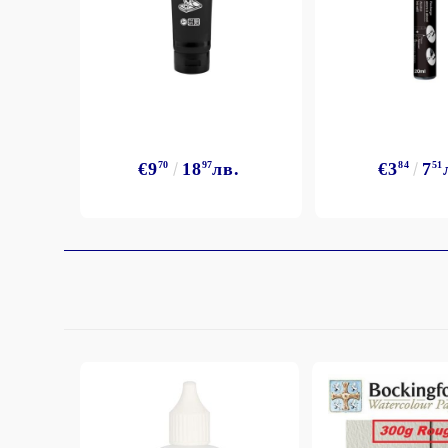
€9
70
18
97
лв.
€3
84
7
51