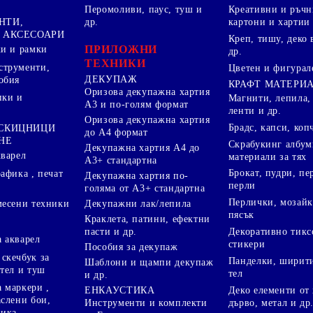
Перомоливи, паус, туш и
Креативни и ръчн
НТИ,
др.
картони и хартии
 АКСЕСОАРИ
Креп, тишу, деко 
ПРИЛОЖНИ
ки и рамки
др.
ТЕХНИКИ
струменти,
Цветен и фигурал
ДЕКУПАЖ
обия
КРАФТ МАТЕРИ
Оризова декупажна хартия
пки и
Магнити, лепила,
А3 и по-голям формат
ленти и др.
Оризова декупажна хартия
Брадс, капси, коп
 СКИЦНИЦИ
до А4 формат
НЕ
Скрабукинг албум
Декупажна хартия А4 до
кварел
материали за тях
А3+ стандартна
Брокат, пудри, п
афика , печат
Декупажна хартия по-
перли
голяма от А3+ стандартна
Перлички, мозайк
Декупажни лак/лепила
месени техники
пясък
Краклета, патини, ефектни
пасти и др.
Декоративно тикс
 акварел
стикери
Пособия за декупаж
скечбук за
Панделки, ширити
Шаблони и щампи декупаж
стел и туш
тел
и др.
 маркери ,
Деко елементи от 
ЕНКАУСТИКА
аслени бои,
дърво, метал и др
Инструменти и комплекти
ника