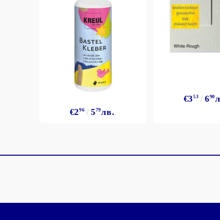
€3
53
6
90
л
€2
96
5
79
лв.