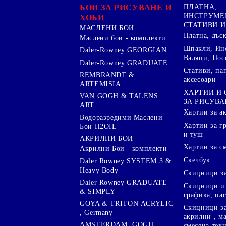
БОИ ЗА РИСУВАНЕ И
ПЛАТНА,
ИНСТРУМЕ
ХОБИ
СТАТИВИ И
МАСЛЕНИ БОИ
Платна, дъс
Маслени бои - комплекти
Шпакли, Ин
Daler-Rowney GEORGIAN
Валяци, Пос
Daler-Rowney GRADUATE
Стативи, па
REMBRANDT &
аксесоари
ARTEMISIA
ХАРТИИ И
VAN GOGH & TALENS
ЗА РИСУВА
ART
Хартии за а
Водоразредими Маслени
Хартии за гр
Бои H2OIL
и туш
АКРИЛНИ БОИ
Хартии за с
Акрилни Бои - комплекти
Скечбук
Daler Rowney SYSTEM 3 &
Heavy Body
Скицници за
Daler Rowney GRADUATE
Скицници и 
& SIMPLY
графика, па
GOYA & TRITON АCRYLIC
Скицници за
, Germany
акрилни , м
AMSTERDAM ,GOGH,
смесена тех