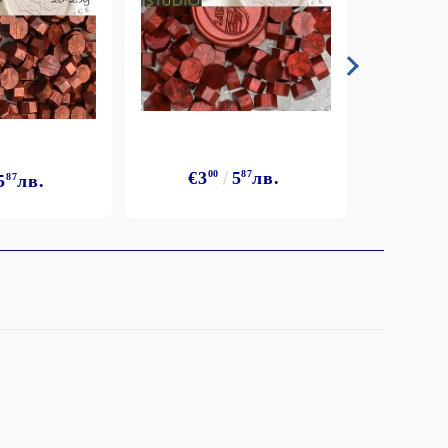
€3
00
5
87
лв.
5
87
лв.
€3