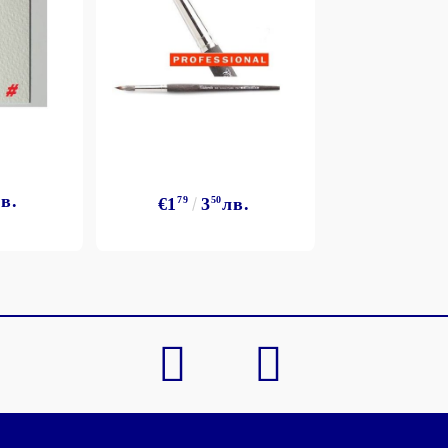
в.
€1
79
3
50
лв.