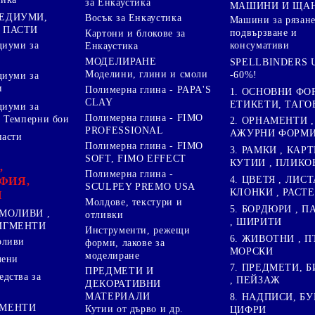
за Енкаустика
МАШИНИ И ЩА
МЕДИУМИ,
Восък за Енкаустика
Машини за рязане
 ПАСТИ
подвързване и
Картони и блокове за
диуми за
консумативи
Енкаустика
МОДЕЛИРАНЕ
SPELLBINDERS U
Моделини, глини и смоли
-60%!
диуми за
и
Полимерна глина - PAPA'S
1. ОСНОВНИ ФО
CLAY
ЕТИКЕТИ, ТАГО
диуми за
Полимерна глина - FIMO
 Темперни бои
2. ОРНАМЕНТИ ,
PROFESSIONAL
АЖУРНИ ФОРМИ 
пасти
Полимерна глина - FIMO
3. РАМКИ , КАРТ
SOFT, FIMO EFFECT
КУТИИ , ПЛИКО
,
Полимерна глина -
4. ЦВЕТЯ , ЛИСТ
ФИЯ,
SCULPEY PREMO USA
КЛОНКИ , РАСТ
И
Молдове, текстури и
5. БОРДЮРИ , 
МОЛИВИ ,
отливки
, ШИРИТИ
ПИГМЕНТИ
Инструменти, режещи
6. ЖИВОТНИ , П
оливи
форми, лакове за
МОРСКИ
моделиране
лени
7. ПРЕДМЕТИ, Б
ПРЕДМЕТИ И
дства за
, ПЕЙЗАЖ
ДЕКОРАТИВНИ
МАТЕРИАЛИ
8. НАДПИСИ, БУ
ГМЕНТИ
Кутии от дърво и др.
ЦИФРИ