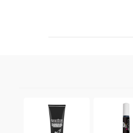
StazON Series - Пигментно мастило
DISTRESS - ДИСТРЕС
VERSAFINE & ARCHIVAL INK -
Super fine pigment & permanent ink
ALADIN IZINK Series - Pigment & Dye
French ink
Пигментни Мастила
ЕКСКЛУЗИВНИ, АЛКОХОЛНИ и
СПРЕЙ