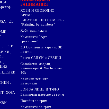
НЦИ
ЗАНИМАНИЯ
/релеф,
ХОБИ И СВОБОДНО
ВРЕМЕ
РИСУВАНЕ ПО НОМЕРА -
SA - До
"Painting by numbers"
Хоби комплекти
РМИ,
ВЕ
Комплекти "Арт
гравиране"
, ЪГЛИ
3D Оригами и хартии, 3D
пъзели
ИЧКИ ,
ВЕ
Ръчен САПУН и СВЕЩИ
А ,
Сглобяеми модели,
ЕНИЯ
миниатюри & Warhammer
ПАНДЕЛКИ
40k
Квилинг техника -
ТИЦИ ,
материали
БОИ ЗА ЛИЦЕ И ТЯЛО
ИТ, ХОРА
Единични цветове за грим
Пособия за грим
КВИ,
Комплекти за грим