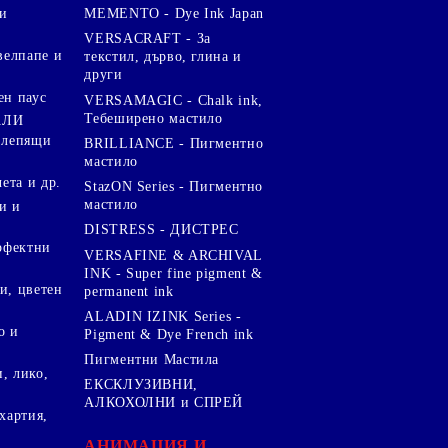
и
MEMENTO - Dye Ink Japan
VERSACRAFT - За
велпапе и
текстил, дърво, глина и
други
ен паус
VERSAMAGIC - Chalk ink,
Тебеширено мастило
АЛИ
 лепящи
BRILLIANCE - Пигментно
мастило
чета и др.
StazON Series - Пигментно
мастило
и и
DISTRESS - ДИСТРЕС
ерфектни
VERSAFINE & ARCHIVAL
INK - Super fine pigment &
и, цветен
permanent ink
ALADIN IZINK Series -
о и
Pigment & Dye French ink
Пигментни Мастила
, лико,
ЕКСКЛУЗИВНИ,
АЛКОХОЛНИ и СПРЕЙ
хартия,
.
АНИМАЦИЯ И