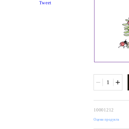
К
Tweet
К
ИВНИ И ПЕЧАТИ ЗА
ХАРТИИ, ЗАГОТОВКИ ЗА
КАРТИЧКИ, ПЛИКОВЕ
 ПЕЧАТИ
Пликове и комплекти загото
картички
РНИ ПЕЧАТИ И
АРИ
Перлени , Металик , Брокат 
хартии
ЗА ВОСЪК И ЦВЕТНИ
Цветни и крафт картони / х
Креативни и ръчни картони 
10001212
Креп, тишу, деко велпапе и д
Оцени продукта
Цветен и фигурален паус