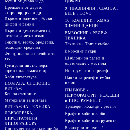
ЦИФРИ
Кутии от дърво и др.
Предмети от дърво,
9. ПРАЗНИЧНИ , СВАТБА ,
стиропор, pvc и др.
БЕБЕ , LOVE
Дървени надписи, букви,
10. КОЛЕДНИ , XMAS ,
цифри и рамки
ЗИМНИ ЩАНЦИ
Дървени деко елементи,
ЕМБОСИНГ / РЕЛЕФ
основи и механизми
ТЕХНИКА
Текстил, зебло, бродерия,
Техника - Топъл ембос
помощни средства
Ембосинг пудри
Филц, вълна и пособия за
Шаблони за релеф и
тях
оцветяване с мастила
Гумирани листи, пера,
Инструменти за релеф
шринк пластмаса и др.
Хоби литература
Папки за релеф и ембос
плочи
ПОЗЛАТА, СТЕНОПИС,
ВИТРАЖ
ПЪНЧОВЕ /
Бои за стенопис
ПЕРФОРАТОРИ , РЕЖЕЩИ
Материали за позлата
и ИНСТРУМЕНТИ
Тримери, ножици , резачи
ВИТРАЖНА ТЕХНИКА
ДЪРВОРЕЗБА,
Крафт и хоби пособия
ПИРОГРАФИЯ И
Крафт и хоби инструменти
ЛИНОГРАВЮРА
Бордюрни пънчове/
Инструменти за дърворезба