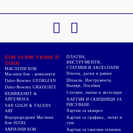
БОИ ЗА РИСУВАНЕ И
ПЛАТНА,
ИНСТРУМЕНТИ,
ХОБИ
СТАТИВИ И АКСЕСОАРИ
МАСЛЕНИ БОИ
Платна, дъски и рамки
Маслени бои - комплекти
Шпакли, Инструменти,
Daler-Rowney GEORGIAN
Валяци, Пособия
Daler-Rowney GRADUATE
Стативи, папки и аксесоари
REMBRANDT &
ARTEMISIA
ХАРТИИ И СКИЦНИЦИ ЗА
РИСУВАНЕ
VAN GOGH & TALENS
Хартии за акварел
ART
Хартии за графика , печат и
Водоразредими Маслени
туш
Бои H2OIL
АКРИЛНИ БОИ
Хартии за смесени техники