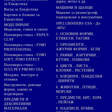
дърво, метал и др.
за Енкаустика
МАШИНИ И ЩАНЦИ
Восък за Енкаустика
Машини за рязане/релеф,
Картони и блокове за
подвързване и консумативи
Енкаустика
SPELLBINDERS USA - До
МОДЕЛИРАНЕ
-60%!
Моделини, глини и смоли
1. ОСНОВНИ ФОРМИ,
Полимерна глина - PAPA'S
ЕТИКЕТИ, ТАГОВЕ
CLAY
2. ОРНАМЕНТИ ,
Полимерна глина - FIMO
АЖУРНИ ФОРМИ , ЪГЛИ
PROFESSIONAL
Полимерна глина - FIMO
3. РАМКИ , КАРТИЧКИ ,
SOFT, FIMO EFFECT
КУТИИ , ПЛИКОВЕ
Полимерна глина -
4. ЦВЕТЯ , ЛИСТА ,
SCULPEY PREMO USA
КЛОНКИ , РАСТЕНИЯ
Молдове, текстури и
5. БОРДЮРИ , ПАНДЕЛКИ
отливки
, ШИРИТИ
Инструменти, режещи
6. ЖИВОТНИ , ПТИЦИ ,
форми, лакове за
МОРСКИ
моделиране
7. ПРЕДМЕТИ, БИТ, ХОРА
ПРЕДМЕТИ И
, ПЕЙЗАЖ
ДЕКОРАТИВНИ
8. НАДПИСИ, БУКВИ,
МАТЕРИАЛИ