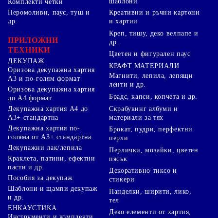
шаблони
Комплекти четки
Перомоливи, паус, туш и
Креативни и ръчни картони
др.
и хартии
Креп, тишу, деко велпапе и
ПРИЛОЖНИ
др.
ТЕХНИКИ
Цветен и фигурален паус
ДЕКУПАЖ
КРАФТ МАТЕРИАЛИ
Оризова декупажна хартия
Магнити, лепила, лепящи
А3 и по-голям формат
ленти и др.
Оризова декупажна хартия
Брадс, капси, копчета и др.
до А4 формат
Скрабукинг албуми и
Декупажна хартия А4 до
материали за тях
А3+ стандартна
Декупажна хартия по-
Брокат, пудри, перфектни
голяма от А3+ стандартна
перли
Декупажни лак/лепила
Перлички, мозайки, цветен
Краклета, патини, ефектни
пясък
пасти и др.
Декоративно тиксо и
Пособия за декупаж
стикери
Шаблони и щампи декупаж
Панделки, ширити, лико,
и др.
тел
ЕНКАУСТИКА
Деко елементи от хартия,
Инструменти и комплекти