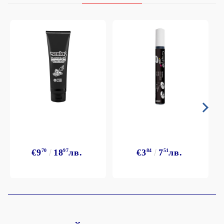
€9
70
18
97
лв.
€3
84
7
51
лв.