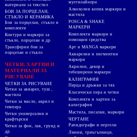
мултилайнери
материали за текстил
Алкохолни копик маркери и
БОИ ЗА ПОРЦЕЛАН,
мастила
СТЪКЛО И КЕРАМИКА
POSCA & SHAKE
Бои за порцелан, стъкло и
МАРКЕРИ
комплекти
Комплекти маркери и
Контури и маркери за
помощни средства
стъкло, порцелан и др.
Арт и MANGA маркери
Трансферни бои за
порцелан и стъкло
Акварелни и пигментни
маркери
ЧЕТКИ, ХАРТИИ И
Акрилни, декор и
МАТЕРИАЛИ ЗА
тебеширени маркери
РИСУВАНЕ
КАЛИГРАФИЯ
ЧЕТКИ ЗА РИСУВАНЕ
Перца и дръжки за тях
Четки за акварел, туш ,
Класически пера и четки
мастила
Комплекти и хартии за
Четки за масло, акрил и
калиграфия
темпера
Мастила, писалки, маркери
Четки универсални и
ЧЕРТАНЕ
крафтърски
Рапидографи и пергели
Четки за фон, лак, грунд и
др.
Линии, триъгълници,