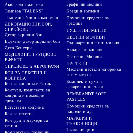
Графични моливи
Акварелни мастила
Креди и въглени
Темпера "TALENS"
Темперни бои и комплекти
Помощни средства за
графика
ДЕКОРАЦИОННИ БОИ,
СПРЕЙОВЕ
ТУШ и ПИГМЕНТИ
Декор акрилни бои
ЦВЕТНИ МОЛИВИ
Ефектни декор акрилни бои
Стандартни цветни моливи
Деко Контури
Акварелни моливи
МОДЕЛИНИ, ГРУНДОВЕ ,
Пастелни Моливи
ЕФЕКТИ
ПАСТЕЛИ
СПРЕЙОВЕ и АЕРОГРАФИ
Маслени пастели на бройка
БОИ ЗА ТЕКСТИЛ И
и комплекти
КОПРИНА
Комплекти сухи и
Бои за коприна и батик
акварелни пастели
Контури, комплекти за
REMBRANDT SOFT
коприна и помощни
PASTELS
средства
Помощни средства за
Естествена коприна
пастели и др.
Бои за текстил
МАРКЕРИ И
Контури и маркери за
ТЪНКОПИСЦИ
текстил
Тънкописци и
Комплекти и помощни