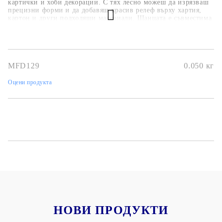
картички и хоби декорации. С тях лесно можеш да изрязваш
прецизни форми и да добавяш красив релеф върху хартия,
картон и други подходящи материали. Щанцата е съвместима
с повечето стандартни машини за изрязване и релеф, което я
прави удобна и универсална за употреба. Благодарение на
високото качество и детайлния дизайн, тя ще придаде
професионален и уникален вид на всеки твой проект.
MFD129
0.050
кг
Оцени продукта
НОВИ ПРОДУКТИ