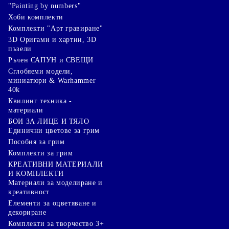
"Painting by numbers"
Хоби комплекти
Комплекти "Арт гравиране"
3D Оригами и хартии, 3D
пъзели
Ръчен САПУН и СВЕЩИ
Сглобяеми модели,
миниатюри & Warhammer
40k
Квилинг техника -
материали
БОИ ЗА ЛИЦЕ И ТЯЛО
Единични цветове за грим
Пособия за грим
Комплекти за грим
КРЕАТИВНИ МАТЕРИАЛИ
И КОМПЛЕКТИ
Mатериали за моделиране и
креативност
Елементи за оцветяване и
декориране
Комплекти за творчество 3+