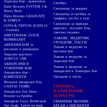
Акрилни Бои - комплекти
Скечбук
Daler Rowney SYSTEM 3 &
Скицници за акварел
Heavy Body
Скицници и скечбук за
Daler Rowney GRADUATE
графика, пастел и туш
& SIMPLY
Скицници за маркери ,
GOYA & TRITON АCRYLIC
акрилни , маслени бои,
, Germany
смесена техника
AMSTERDAM ,GOGH,
ЛАКОВЕ, МЕДИУМИ,
REMBRANDT
ГРУНДОВЕ, ПАСТИ
АКРИЛНИ БОИ за
Лакове и медиуми за
рисуване и декорация
маслени бои
Акрилно мастило -
Лакове и медиуми за
ACRYLIC INK
Акрилни бои
АКВАРЕЛНИ И
Лакове и медиуми за
ТЕМПЕРНИ БОИ
Акварелни и Темперни бои
Акварелни бои -
Грундове и пасти
КОМПЛЕКТИ
Японски акварелни бои
ГРАФИКА,
GANSAI TAMBI
КАЛИГРАФИЯ,
Акварелни бои Daler
МАРКЕРИ
Rowney на бройка
Акварели Goya, Rembrandt,
ГРАФИЧНИ МОЛИВИ ,
Van Gogh, Talens по цвят
КРЕДИ и ПИГМЕНТИ