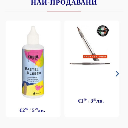
НАЙ-ПРОДАВАНИ
€1
79
3
50
лв.
€2
96
5
79
лв.