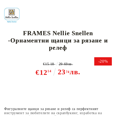
FRAMES Nellie Snellen
-Орнаментни щанци за рязане и
релеф
-20%
€15.18
29.69лв.
23
лв.
€12
14
74
Фигуралните щанци за рязане и релеф са перфектният
инструмент за любителите на скрапбукинг, изработка на