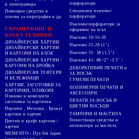
перфоратори
и линогравюра
Специални пънчове/
Помощни средства и
перфоратори
основи за пирография и др.
Пънчове/перфоратори за
СКРАПБУКИНГ И
оформяне на ъгъл
КРАФТ ТЕХНИКИ
Пънчове 10-16-20
ДИЗАЙНЕРСКИ ХАРТИИ
Пънчове 21-28 (1")
ДИЗАЙНЕРСКИ ХАРТИИ
Пънчове 31- 38 (1,5")
И КАРТОНИ НА БЛОК
Пънчове 41- 88 /2" -3.5" /
ДИЗАЙНЕРСКИ ХАРТИИ /
КАРТОНИ НА БРОЙКА
ДЕКОРАТИВНИ ПЕЧАТИ и
ДИЗАЙНЕРСКИ ТЕФТЕРИ
ЗА ВОСЪК
И БЕЛЕЖНИЦИ
ГУМЕНИ ПЕЧАТИ
ХАРТИИ, ЗАГОТОВКИ ЗА
ПОЛИМЕРНИ ПЕЧАТИ И
КАРТИЧКИ, ПЛИКОВЕ
АКСЕСОАРИ
Пликове и комплекти
ПЕЧАТИ ЗА ВОСЪК И
заготовки за картички
ЦВЕТНИ ВОСЪЦИ
Перлени , Металик , Брокат
ТАМПОНИ И МАСТИЛА
картони и хартии
Почистващи средства и
Цветни и крафт картони /
апликатори за мастила
хартии
MEMENTO - Dye Ink Japan