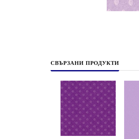
Филц, вълна и пособия за тях
Гумирани листи, пера, шринк пластмаса и др.
Хоби литература
ТАМПОНИ И МАСТИЛА
ДЕКОРАТ
ВОСЪК
СВЪРЗАНИ ПРОДУКТИ
Почистващи средства и апликатори за
ГУМЕНИ
мастила
ПОЛИМЕ
MEMENTO - Dye Ink Japan
АКСЕСО
VERSACRAFT - За текстил, дърво,
ПЕЧАТИ 
глина и други
ВОСЪЦИ
VERSAMAGIC - Chalk ink,
Тебеширено мастило
BRILLIANCE - Пигментно мастило