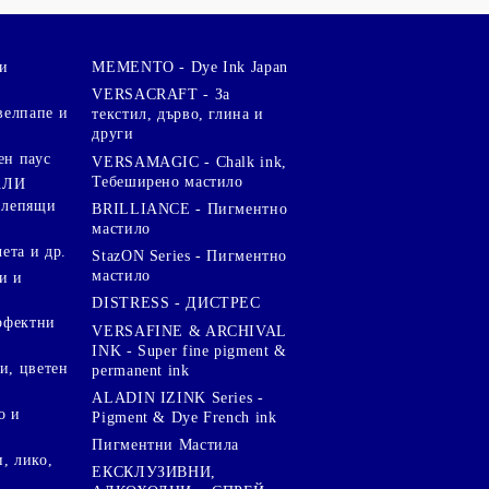
и
MEMENTO - Dye Ink Japan
VERSACRAFT - За
велпапе и
текстил, дърво, глина и
други
ен паус
VERSAMAGIC - Chalk ink,
Тебеширено мастило
АЛИ
 лепящи
BRILLIANCE - Пигментно
мастило
чета и др.
StazON Series - Пигментно
мастило
и и
DISTRESS - ДИСТРЕС
ерфектни
VERSAFINE & ARCHIVAL
INK - Super fine pigment &
и, цветен
permanent ink
ALADIN IZINK Series -
о и
Pigment & Dye French ink
Пигментни Мастила
, лико,
ЕКСКЛУЗИВНИ,