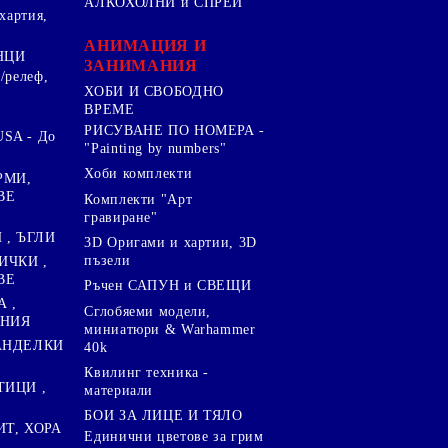
АЛКОХОЛНИ и СПРЕЙ
хартия,
.
АНИМАЦИЯ И
НЦИ
ЗАНИМАНИЯ
/релеф,
ХОБИ И СВОБОДНО
ВРЕМЕ
РИСУВАНЕ ПО НОМЕРА -
SA - До
"Painting by numbers"
Хоби комплекти
РМИ,
ВЕ
Комплекти "Арт
гравиране"
, ЪГЛИ
3D Оригами и хартии, 3D
пъзели
ИЧКИ ,
ВЕ
Ръчен САПУН и СВЕЩИ
А ,
Сглобяеми модели,
ЕНИЯ
миниатюри & Warhammer
ПАНДЕЛКИ
40k
Квилинг техника -
ТИЦИ ,
материали
БОИ ЗА ЛИЦЕ И ТЯЛО
ИТ, ХОРА
Единични цветове за грим