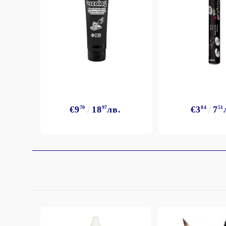
€9
70
18
97
лв.
€3
84
7
51