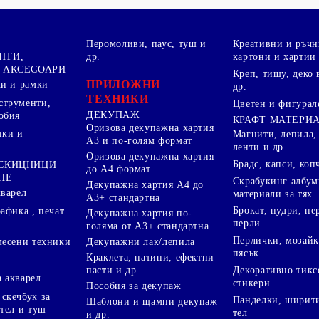
Перомоливи, паус, туш и
Креативни и ръчн
НТИ,
др.
картони и хартии
 АКСЕСОАРИ
Креп, тишу, деко 
ПРИЛОЖНИ
ки и рамки
др.
ТЕХНИКИ
струменти,
Цветен и фигурал
ДЕКУПАЖ
обия
КРАФТ МАТЕРИ
Оризова декупажна хартия
пки и
Магнити, лепила,
А3 и по-голям формат
ленти и др.
Оризова декупажна хартия
Брадс, капси, коп
 СКИЦНИЦИ
до А4 формат
НЕ
Скрабукинг албум
Декупажна хартия А4 до
кварел
материали за тях
А3+ стандартна
Брокат, пудри, п
афика , печат
Декупажна хартия по-
перли
голяма от А3+ стандартна
Перлички, мозайк
Декупажни лак/лепила
месени техники
пясък
Краклета, патини, ефектни
пасти и др.
Декоративно тикс
 акварел
стикери
Пособия за декупаж
скечбук за
Панделки, ширити
Шаблони и щампи декупаж
стел и туш
тел
и др.