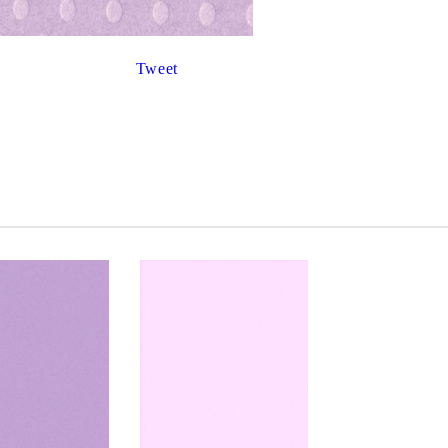
К
К
Tweet
ИВНИ И ПЕЧАТИ ЗА
ХАРТИИ, ЗАГОТОВКИ ЗА
КАРТИЧКИ, ПЛИКОВЕ
 ПЕЧАТИ
Пликове и комплекти загото
картички
РНИ ПЕЧАТИ И
АРИ
Перлени , Металик , Брокат 
хартии
ЗА ВОСЪК И ЦВЕТНИ
Цветни и крафт картони / х
Креативни и ръчни картони 
Креп, тишу, деко велпапе и д
Цветен и фигурален паус