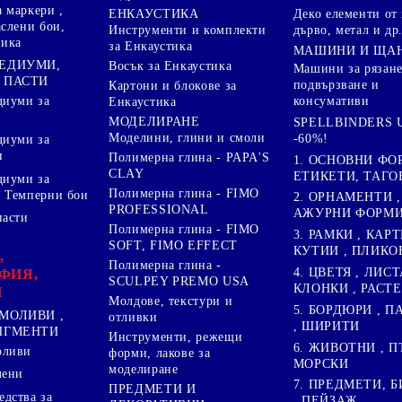
 маркери ,
Деко елементи от 
ЕНКАУСТИКА
аслени бои,
дърво, метал и др
Инструменти и комплекти
ника
за Енкаустика
МАШИНИ И ЩА
МЕДИУМИ,
Восък за Енкаустика
Машини за рязане
 ПАСТИ
подвързване и
Картони и блокове за
диуми за
консумативи
Енкаустика
МОДЕЛИРАНЕ
SPELLBINDERS U
Моделини, глини и смоли
-60%!
диуми за
и
Полимерна глина - PAPA'S
1. ОСНОВНИ ФО
CLAY
ЕТИКЕТИ, ТАГО
диуми за
Полимерна глина - FIMO
 Темперни бои
2. ОРНАМЕНТИ ,
PROFESSIONAL
АЖУРНИ ФОРМИ 
пасти
Полимерна глина - FIMO
3. РАМКИ , КАРТ
SOFT, FIMO EFFECT
КУТИИ , ПЛИКО
,
Полимерна глина -
4. ЦВЕТЯ , ЛИСТ
ФИЯ,
SCULPEY PREMO USA
КЛОНКИ , РАСТ
И
Молдове, текстури и
5. БОРДЮРИ , 
МОЛИВИ ,
отливки
, ШИРИТИ
ПИГМЕНТИ
Инструменти, режещи
6. ЖИВОТНИ , П
оливи
форми, лакове за
МОРСКИ
моделиране
лени
7. ПРЕДМЕТИ, Б
ПРЕДМЕТИ И
дства за
, ПЕЙЗАЖ