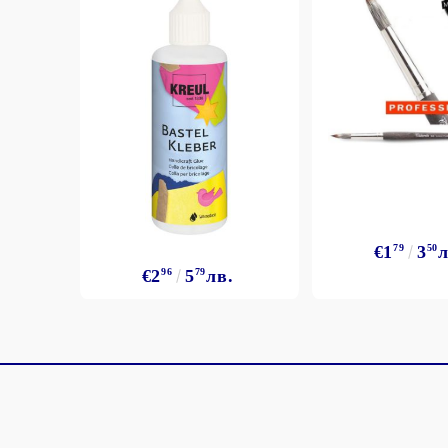
€1
79
3
50
л
€2
96
5
79
лв.