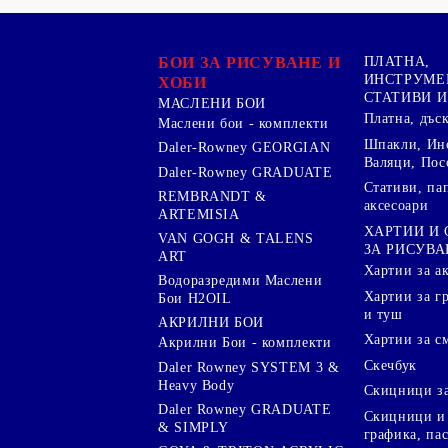
БОИ ЗА РИСУВАНЕ И
ПЛАТНА,
ИНСТРУМЕ
ХОБИ
СТАТИВИ И
МАСЛЕНИ БОИ
Платна, дъс
Маслени бои - комплекти
Шпакли, Ин
Daler-Rowney GEORGIAN
Валяци, Пос
Daler-Rowney GRADUATE
Стативи, па
REMBRANDT &
аксесоари
ARTEMISIA
ХАРТИИ И
VAN GOGH & TALENS
ЗА РИСУВА
ART
Хартии за а
Водоразредими Маслени
Хартии за гр
Бои H2OIL
и туш
АКРИЛНИ БОИ
Хартии за с
Акрилни Бои - комплекти
Скечбук
Daler Rowney SYSTEM 3 &
Heavy Body
Скицници за
Daler Rowney GRADUATE
Скицници и 
& SIMPLY
графика, па