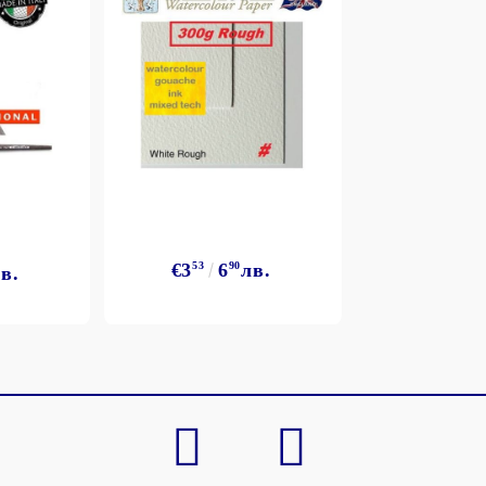
€3
53
6
90
лв.
в.