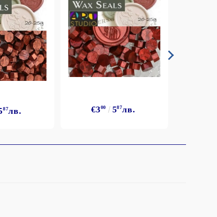
€3
€3
00
5
87
лв.
5
87
лв.