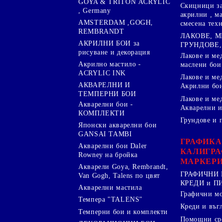
GOYA & TRITON АCRYLIC
Скицници за
, Germany
акрилни , м
AMSTERDAM ,GOGH,
смесена тех
REMBRANDT
ЛАКОВЕ, 
АКРИЛНИ БОИ за
ГРУНДОВЕ,
рисуване и декорация
Лакове и ме
Акрилно мастило -
маслени бои
ACRYLIC INK
Лакове и ме
АКВАРЕЛНИ И
Акрилни бо
ТЕМПЕРНИ БОИ
Лакове и ме
Акварелни бои -
Акварелни и
КОМПЛЕКТИ
Грундове и 
Японски акварелни бои
GANSAI TAMBI
ГРАФИКА
Акварелни бои Daler
КАЛИГРА
Rowney на бройка
МАРКЕР
Акварели Goya, Rembrandt,
ГРАФИЧНИ 
Van Gogh, Talens по цвят
КРЕДИ и 
Акварелни мастила
Графични м
Темпера "TALENS"
Креди и въг
Темперни бои и комплекти
Помощни сре