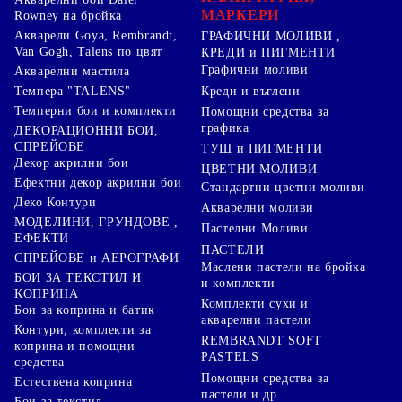
МАРКЕРИ
Rowney на бройка
Акварели Goya, Rembrandt,
ГРАФИЧНИ МОЛИВИ ,
Van Gogh, Talens по цвят
КРЕДИ и ПИГМЕНТИ
Графични моливи
Акварелни мастила
Креди и въглени
Темпера "TALENS"
Темперни бои и комплекти
Помощни средства за
графика
ДЕКОРАЦИОННИ БОИ,
СПРЕЙОВЕ
ТУШ и ПИГМЕНТИ
Декор акрилни бои
ЦВЕТНИ МОЛИВИ
Ефектни декор акрилни бои
Стандартни цветни моливи
Деко Контури
Акварелни моливи
МОДЕЛИНИ, ГРУНДОВЕ ,
Пастелни Моливи
ЕФЕКТИ
ПАСТЕЛИ
СПРЕЙОВЕ и АЕРОГРАФИ
Маслени пастели на бройка
БОИ ЗА ТЕКСТИЛ И
и комплекти
КОПРИНА
Комплекти сухи и
Бои за коприна и батик
акварелни пастели
Контури, комплекти за
REMBRANDT SOFT
коприна и помощни
PASTELS
средства
Помощни средства за
Естествена коприна
пастели и др.
Бои за текстил