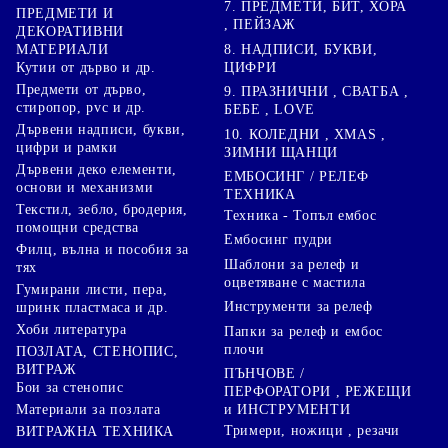
7. ПРЕДМЕТИ, БИТ, ХОРА
ПРЕДМЕТИ И
, ПЕЙЗАЖ
ДЕКОРАТИВНИ
8. НАДПИСИ, БУКВИ,
МАТЕРИАЛИ
ЦИФРИ
Кутии от дърво и др.
Предмети от дърво,
9. ПРАЗНИЧНИ , СВАТБА ,
стиропор, pvc и др.
БЕБЕ , LOVE
Дървени надписи, букви,
10. КОЛЕДНИ , XMAS ,
цифри и рамки
ЗИМНИ ЩАНЦИ
Дървени деко елементи,
ЕМБОСИНГ / РЕЛЕФ
основи и механизми
ТЕХНИКА
Текстил, зебло, бродерия,
Техника - Топъл ембос
помощни средства
Ембосинг пудри
Филц, вълна и пособия за
Шаблони за релеф и
тях
оцветяване с мастила
Гумирани листи, пера,
Инструменти за релеф
шринк пластмаса и др.
Хоби литература
Папки за релеф и ембос
плочи
ПОЗЛАТА, СТЕНОПИС,
ВИТРАЖ
ПЪНЧОВЕ /
Бои за стенопис
ПЕРФОРАТОРИ , РЕЖЕЩИ
Материали за позлата
и ИНСТРУМЕНТИ
Тримери, ножици , резачи
ВИТРАЖНА ТЕХНИКА