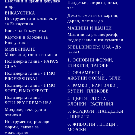
Шаблони и щампи декупаж
Панделки, ширити, лико,
и др.
тел
ЕНКАУСТИКА
Деко елементи от хартия,
Инструменти и комплекти
дърво, метал и др.
за Енкаустика
МАШИНИ И ЩАНЦИ
Восък за Енкаустика
Машини за рязане/релеф,
Картони и блокове за
подвързване и консумативи
Енкаустика
SPELLBINDERS USA - До
МОДЕЛИРАНЕ
-60%!
Моделини, глини и смоли
1. ОСНОВНИ ФОРМИ,
Полимерна глина - PAPA'S
ЕТИКЕТИ, ТАГОВЕ
CLAY
2. ОРНАМЕНТИ ,
Полимерна глина - FIMO
АЖУРНИ ФОРМИ , ЪГЛИ
PROFESSIONAL
Полимерна глина - FIMO
3. РАМКИ , КАРТИЧКИ ,
SOFT, FIMO EFFECT
КУТИИ , ПЛИКОВЕ
Полимерна глина -
4. ЦВЕТЯ , ЛИСТА ,
SCULPEY PREMO USA
КЛОНКИ , РАСТЕНИЯ
Молдове, текстури и
5. БОРДЮРИ , ПАНДЕЛКИ
отливки
, ШИРИТИ
Инструменти, режещи
6. ЖИВОТНИ , ПТИЦИ ,
форми, лакове за
МОРСКИ
моделиране