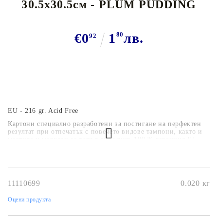
30.5x30.5см - PLUM PUDDING
€0
1
80
лв.
92
EU - 216 gr. Acid Free
Картони специално разработени за постигане на перфектен
резултат при отпечатък с повечето видове тампони, както и
мастила и маркери за топъл ембосинг. 100 % гаранция !!!
11110699
0.020
кг
Оцени продукта