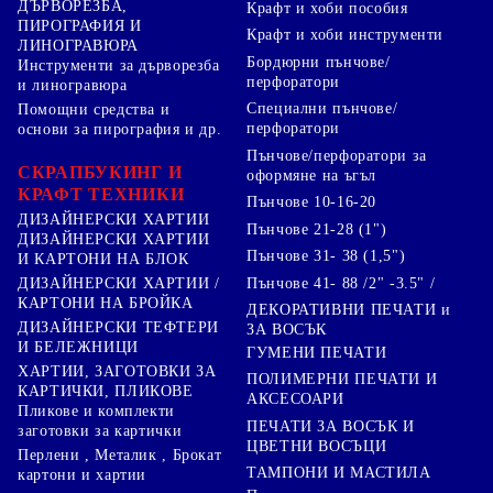
ДЪРВОРЕЗБА,
Крафт и хоби пособия
ПИРОГРАФИЯ И
Крафт и хоби инструменти
ЛИНОГРАВЮРА
Бордюрни пънчове/
Инструменти за дърворезба
перфоратори
и линогравюра
Специални пънчове/
Помощни средства и
перфоратори
основи за пирография и др.
Пънчове/перфоратори за
СКРАПБУКИНГ И
оформяне на ъгъл
КРАФТ ТЕХНИКИ
Пънчове 10-16-20
ДИЗАЙНЕРСКИ ХАРТИИ
Пънчове 21-28 (1")
ДИЗАЙНЕРСКИ ХАРТИИ
Пънчове 31- 38 (1,5")
И КАРТОНИ НА БЛОК
Пънчове 41- 88 /2" -3.5" /
ДИЗАЙНЕРСКИ ХАРТИИ /
КАРТОНИ НА БРОЙКА
ДЕКОРАТИВНИ ПЕЧАТИ и
ДИЗАЙНЕРСКИ ТЕФТЕРИ
ЗА ВОСЪК
И БЕЛЕЖНИЦИ
ГУМЕНИ ПЕЧАТИ
ХАРТИИ, ЗАГОТОВКИ ЗА
ПОЛИМЕРНИ ПЕЧАТИ И
КАРТИЧКИ, ПЛИКОВЕ
АКСЕСОАРИ
Пликове и комплекти
ПЕЧАТИ ЗА ВОСЪК И
заготовки за картички
ЦВЕТНИ ВОСЪЦИ
Перлени , Металик , Брокат
ТАМПОНИ И МАСТИЛА
картони и хартии