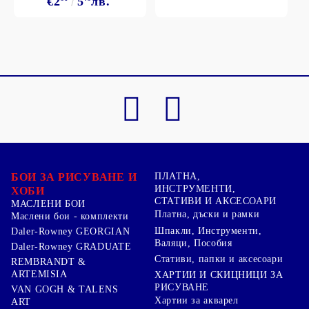
€2
5
лв.
БОИ ЗА РИСУВАНЕ И
ПЛАТНА,
ИНСТРУМЕНТИ,
ХОБИ
СТАТИВИ И АКСЕСОАРИ
МАСЛЕНИ БОИ
Платна, дъски и рамки
Маслени бои - комплекти
Шпакли, Инструменти,
Daler-Rowney GEORGIAN
Валяци, Пособия
Daler-Rowney GRADUATE
Стативи, папки и аксесоари
REMBRANDT &
ARTEMISIA
ХАРТИИ И СКИЦНИЦИ ЗА
РИСУВАНЕ
VAN GOGH & TALENS
Хартии за акварел
ART