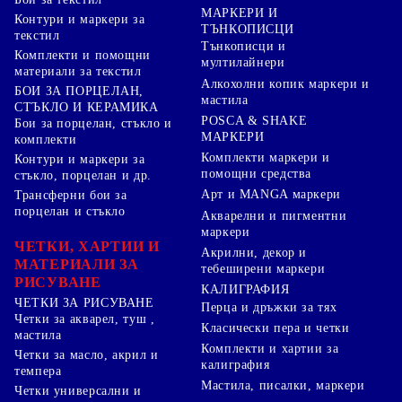
МАРКЕРИ И
Контури и маркери за
ТЪНКОПИСЦИ
текстил
Тънкописци и
Комплекти и помощни
мултилайнери
материали за текстил
Алкохолни копик маркери и
БОИ ЗА ПОРЦЕЛАН,
мастила
СТЪКЛО И КЕРАМИКА
POSCA & SHAKE
Бои за порцелан, стъкло и
МАРКЕРИ
комплекти
Комплекти маркери и
Контури и маркери за
помощни средства
стъкло, порцелан и др.
Арт и MANGA маркери
Трансферни бои за
порцелан и стъкло
Акварелни и пигментни
маркери
ЧЕТКИ, ХАРТИИ И
Акрилни, декор и
МАТЕРИАЛИ ЗА
тебеширени маркери
РИСУВАНЕ
КАЛИГРАФИЯ
ЧЕТКИ ЗА РИСУВАНЕ
Перца и дръжки за тях
Четки за акварел, туш ,
Класически пера и четки
мастила
Комплекти и хартии за
Четки за масло, акрил и
калиграфия
темпера
Мастила, писалки, маркери
Четки универсални и