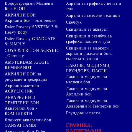
Хартии за графика , печат и
Водоразредими Маслени
туш
Бои H2OIL
АКРИЛНИ БОИ
Хартии за смесени техники
Акрилни Бои - комплекти
Скечбук
Daler Rowney SYSTEM 3 &
Скицници за акварел
Heavy Body
Скицници и скечбук за
Daler Rowney GRADUATE
графика, пастел и туш
& SIMPLY
Скицници за маркери ,
GOYA & TRITON АCRYLIC
акрилни , маслени бои,
, Germany
смесена техника
AMSTERDAM ,GOGH,
ЛАКОВЕ, МЕДИУМИ,
REMBRANDT
ГРУНДОВЕ, ПАСТИ
АКРИЛНИ БОИ за
Лакове и медиуми за
рисуване и декорация
маслени бои
Акрилно мастило -
Лакове и медиуми за
ACRYLIC INK
Акрилни бои
АКВАРЕЛНИ И
Лакове и медиуми за
ТЕМПЕРНИ БОИ
Акварелни и Темперни бои
Акварелни бои -
Грундове и пасти
КОМПЛЕКТИ
Японски акварелни бои
ГРАФИКА,
GANSAI TAMBI
КАЛИГРАФИЯ,
Акварелни бои Daler