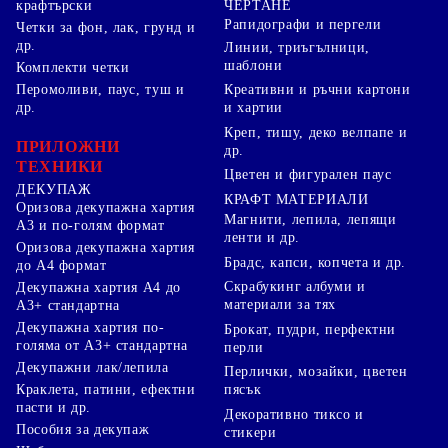
ЧЕРТАНЕ
крафтърски
Рапидографи и пергели
Четки за фон, лак, грунд и
др.
Линии, триъгълници,
шаблони
Комплекти четки
Перомоливи, паус, туш и
Креативни и ръчни картони
др.
и хартии
Креп, тишу, деко велпапе и
ПРИЛОЖНИ
др.
ТЕХНИКИ
Цветен и фигурален паус
ДЕКУПАЖ
КРАФТ МАТЕРИАЛИ
Оризова декупажна хартия
Магнити, лепила, лепящи
А3 и по-голям формат
ленти и др.
Оризова декупажна хартия
Брадс, капси, копчета и др.
до А4 формат
Скрабукинг албуми и
Декупажна хартия А4 до
материали за тях
А3+ стандартна
Декупажна хартия по-
Брокат, пудри, перфектни
голяма от А3+ стандартна
перли
Декупажни лак/лепила
Перлички, мозайки, цветен
Краклета, патини, ефектни
пясък
пасти и др.
Декоративно тиксо и
Пособия за декупаж
стикери