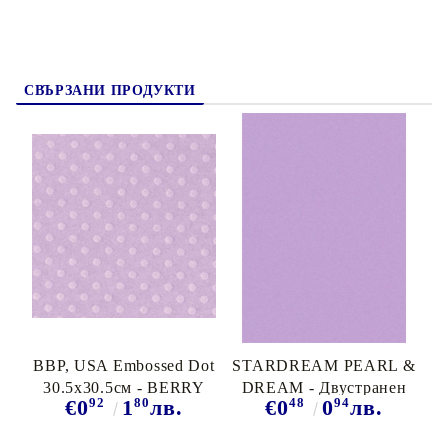
СВЪРЗАНИ ПРОДУКТИ
BBP, USA Embossed Dot
STARDREAM PEARL &
30.5x30.5см - BERRY
DREAM - Двустранен
92
80
48
94
€0
1
лв.
€0
0
лв.
PRETTY
перла-металик картон
285 гр # A4 ЛИЛА