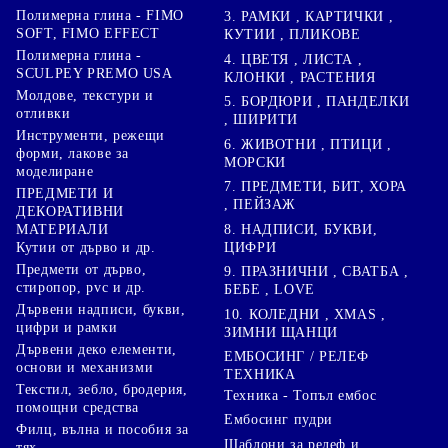
Полимерна глина - FIMO
3. РАМКИ , КАРТИЧКИ ,
SOFT, FIMO EFFECT
КУТИИ , ПЛИКОВЕ
Полимерна глина -
4. ЦВЕТЯ , ЛИСТА ,
SCULPEY PREMO USA
КЛОНКИ , РАСТЕНИЯ
Молдове, текстури и
5. БОРДЮРИ , ПАНДЕЛКИ
отливки
, ШИРИТИ
Инструменти, режещи
6. ЖИВОТНИ , ПТИЦИ ,
форми, лакове за
МОРСКИ
моделиране
7. ПРЕДМЕТИ, БИТ, ХОРА
ПРЕДМЕТИ И
, ПЕЙЗАЖ
ДЕКОРАТИВНИ
8. НАДПИСИ, БУКВИ,
МАТЕРИАЛИ
ЦИФРИ
Кутии от дърво и др.
Предмети от дърво,
9. ПРАЗНИЧНИ , СВАТБА ,
стиропор, pvc и др.
БЕБЕ , LOVE
Дървени надписи, букви,
10. КОЛЕДНИ , XMAS ,
цифри и рамки
ЗИМНИ ЩАНЦИ
Дървени деко елементи,
ЕМБОСИНГ / РЕЛЕФ
основи и механизми
ТЕХНИКА
Текстил, зебло, бродерия,
Техника - Топъл ембос
помощни средства
Ембосинг пудри
Филц, вълна и пособия за
Шаблони за релеф и
тях