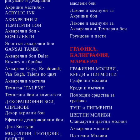
рисуване и декорация
маслени бои
Акрилно мастило -
Лакове и медиуми за
ACRYLIC INK
Акрилни бои
АКВАРЕЛНИ И
Лакове и медиуми за
ТЕМПЕРНИ БОИ
Акварелни и Темперни бои
Акварелни бои -
Грундове и пасти
КОМПЛЕКТИ
Японски акварелни бои
ГРАФИКА,
GANSAI TAMBI
КАЛИГРАФИЯ,
Акварелни бои Daler
МАРКЕРИ
Rowney на бройка
Акварели Goya, Rembrandt,
ГРАФИЧНИ МОЛИВИ ,
Van Gogh, Talens по цвят
КРЕДИ и ПИГМЕНТИ
Графични моливи
Акварелни мастила
Креди и въглени
Темпера "TALENS"
Темперни бои и комплекти
Помощни средства за
графика
ДЕКОРАЦИОННИ БОИ,
СПРЕЙОВЕ
ТУШ и ПИГМЕНТИ
Декор акрилни бои
ЦВЕТНИ МОЛИВИ
Ефектни декор акрилни бои
Стандартни цветни моливи
Деко Контури
Акварелни моливи
МОДЕЛИНИ, ГРУНДОВЕ ,
Пастелни Моливи
ЕФЕКТИ