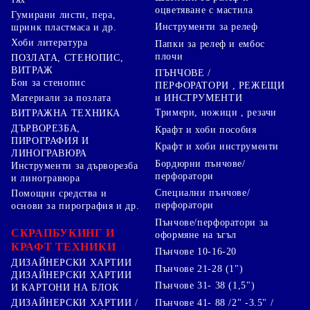
оцветяване с мастила
Гумирани листи, пера,
Инструменти за релеф
шринк пластмаса и др.
Хоби литература
Папки за релеф и ембос
плочи
ПОЗЛАТА, СТЕНОПИС,
ВИТРАЖ
ПЪНЧОВЕ /
Бои за стенопис
ПЕРФОРАТОРИ , РЕЖЕЩИ
Материали за позлата
и ИНСТРУМЕНТИ
Тримери, ножици , резачи
ВИТРАЖНА ТЕХНИКА
ДЪРВОРЕЗБА,
Крафт и хоби пособия
ПИРОГРАФИЯ И
Крафт и хоби инструменти
ЛИНОГРАВЮРА
Бордюрни пънчове/
Инструменти за дърворезба
перфоратори
и линогравюра
Специални пънчове/
Помощни средства и
перфоратори
основи за пирография и др.
Пънчове/перфоратори за
СКРАПБУКИНГ И
оформяне на ъгъл
КРАФТ ТЕХНИКИ
Пънчове 10-16-20
ДИЗАЙНЕРСКИ ХАРТИИ
Пънчове 21-28 (1")
ДИЗАЙНЕРСКИ ХАРТИИ
Пънчове 31- 38 (1,5")
И КАРТОНИ НА БЛОК
Пънчове 41- 88 /2" -3.5" /
ДИЗАЙНЕРСКИ ХАРТИИ /