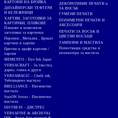
КАРТОНИ НА БРОЙКА
ДЕКОРАТИВНИ ПЕЧАТИ и
ДИЗАЙНЕРСКИ ТЕФТЕРИ
ЗА ВОСЪК
И БЕЛЕЖНИЦИ
ГУМЕНИ ПЕЧАТИ
ХАРТИИ, ЗАГОТОВКИ ЗА
ПОЛИМЕРНИ ПЕЧАТИ И
КАРТИЧКИ, ПЛИКОВЕ
АКСЕСОАРИ
Пликове и комплекти
ПЕЧАТИ ЗА ВОСЪК И
заготовки за картички
ЦВЕТНИ ВОСЪЦИ
Перлени , Металик , Брокат
ТАМПОНИ И МАСТИЛА
картони и хартии
Почистващи средства и
Цветни и крафт картони /
апликатори за мастила
хартии
MEMENTO - Dye Ink Japan
VERSACRAFT - За текстил,
дърво, глина и други
VERSAMAGIC - Chalk ink,
Тебеширено мастило
BRILLIANCE - Пигментно
мастило
StazON Series - Пигментно
мастило
DISTRESS - ДИСТРЕС
VERSAFINE & ARCHIVAL
INK - Super fine pigment &