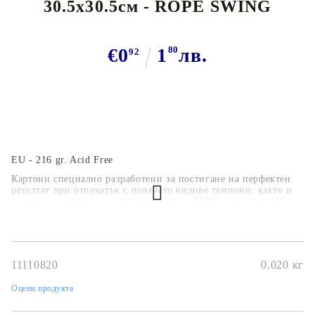
30.5x30.5см - ROPE SWING
€0
1
80
лв.
92
EU - 216 gr. Acid Free
Картони специално разработени за постигане на перфектен
резултат при отпечатък с повечето видове тампони, както и
мастила и маркери за топъл ембосинг. 100 % гаранция !!!
11110820
0.020
кг
Оцени продукта