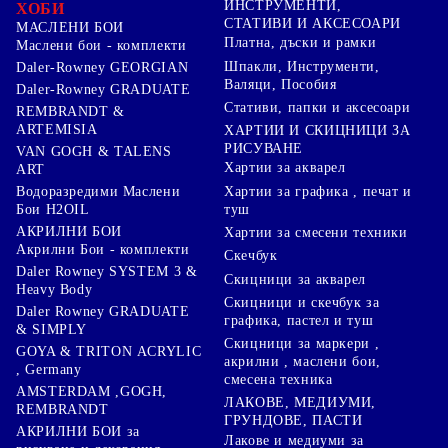
ИНСТРУМЕНТИ,
ХОБИ
СТАТИВИ И АКСЕСОАРИ
МАСЛЕНИ БОИ
Платна, дъски и рамки
Маслени бои - комплекти
Шпакли, Инструменти,
Daler-Rowney GEORGIAN
Валяци, Пособия
Daler-Rowney GRADUATE
Стативи, папки и аксесоари
REMBRANDT &
ARTEMISIA
ХАРТИИ И СКИЦНИЦИ ЗА
РИСУВАНЕ
VAN GOGH & TALENS
Хартии за акварел
ART
Хартии за графика , печат и
Водоразредими Маслени
туш
Бои H2OIL
АКРИЛНИ БОИ
Хартии за смесени техники
Акрилни Бои - комплекти
Скечбук
Daler Rowney SYSTEM 3 &
Скицници за акварел
Heavy Body
Скицници и скечбук за
Daler Rowney GRADUATE
графика, пастел и туш
& SIMPLY
Скицници за маркери ,
GOYA & TRITON АCRYLIC
акрилни , маслени бои,
, Germany
смесена техника
AMSTERDAM ,GOGH,
ЛАКОВЕ, МЕДИУМИ,
REMBRANDT
ГРУНДОВЕ, ПАСТИ
АКРИЛНИ БОИ за
Лакове и медиуми за