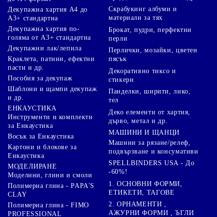
Скрабукинг албуми и
Декупажна хартия А4 до
материали за тях
А3+ стандартна
Декупажна хартия по-
Брокат, пудри, перфектни
голяма от А3+ стандартна
перли
Декупажни лак/лепила
Перлички, мозайки, цветен
Краклета, патини, ефектни
пясък
пасти и др.
Декоративно тиксо и
Пособия за декупаж
стикери
Шаблони и щампи декупаж
Панделки, ширити, лико,
и др.
тел
ЕНКАУСТИКА
Деко елементи от хартия,
Инструменти и комплекти
дърво, метал и др.
за Енкаустика
МАШИНИ И ЩАНЦИ
Восък за Енкаустика
Машини за рязане/релеф,
Картони и блокове за
подвързване и консумативи
Енкаустика
SPELLBINDERS USA - До
МОДЕЛИРАНЕ
-60%!
Моделини, глини и смоли
1. ОСНОВНИ ФОРМИ,
Полимерна глина - PAPA'S
ЕТИКЕТИ, ТАГОВЕ
CLAY
2. ОРНАМЕНТИ ,
Полимерна глина - FIMO
АЖУРНИ ФОРМИ , ЪГЛИ
PROFESSIONAL