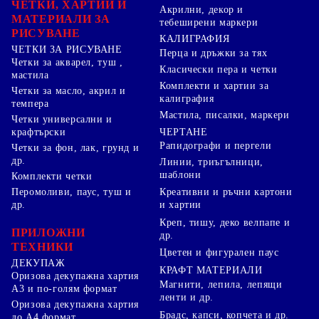
ЧЕТКИ, ХАРТИИ И
Акрилни, декор и
МАТЕРИАЛИ ЗА
тебеширени маркери
РИСУВАНЕ
КАЛИГРАФИЯ
ЧЕТКИ ЗА РИСУВАНЕ
Перца и дръжки за тях
Четки за акварел, туш ,
Класически пера и четки
мастила
Комплекти и хартии за
Четки за масло, акрил и
калиграфия
темпера
Мастила, писалки, маркери
Четки универсални и
ЧЕРТАНЕ
крафтърски
Рапидографи и пергели
Четки за фон, лак, грунд и
др.
Линии, триъгълници,
шаблони
Комплекти четки
Перомоливи, паус, туш и
Креативни и ръчни картони
др.
и хартии
Креп, тишу, деко велпапе и
ПРИЛОЖНИ
др.
ТЕХНИКИ
Цветен и фигурален паус
ДЕКУПАЖ
КРАФТ МАТЕРИАЛИ
Оризова декупажна хартия
Магнити, лепила, лепящи
А3 и по-голям формат
ленти и др.
Оризова декупажна хартия
Брадс, капси, копчета и др.
до А4 формат