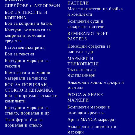
ПАСТЕЛИ
СПРЕЙОВЕ и АЕРОГРАФИ
Маслени пастели на бройка
БОИ ЗА ТЕКСТИЛ И
и комплекти
КОПРИНА
Комплекти сухи и
Бои за коприна и батик
акварелни пастели
Контури, комплекти за
REMBRANDT SOFT
коприна и помощни
PASTELS
средства
Помощни средства за
Естествена коприна
пастели и др.
Бои за текстил
МАРКЕРИ И
Контури и маркери за
ТЪНКОПИСЦИ
текстил
Тънкописци и
Комплекти и помощни
мултилайнери
материали за текстил
Алкохолни копик маркери и
БОИ ЗА ПОРЦЕЛАН,
мастила
СТЪКЛО И КЕРАМИКА
POSCA & SHAKE
Бои за порцелан, стъкло и
МАРКЕРИ
комплекти
Комплекти маркери и
Контури и маркери за
помощни средства
стъкло, порцелан и др.
Арт и MANGA маркери
Трансферни бои за
порцелан и стъкло
Акварелни и пигментни
маркери