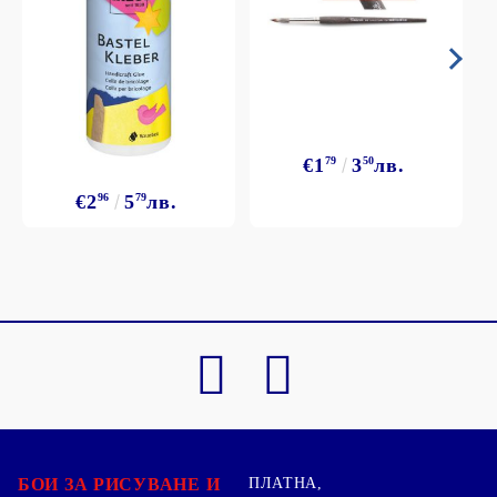
€1
79
3
50
лв.
€2
96
5
79
лв.
БОИ ЗА РИСУВАНЕ И
ПЛАТНА,