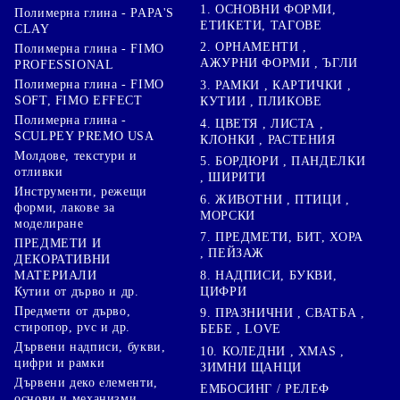
1. ОСНОВНИ ФОРМИ,
Полимерна глина - PAPA'S
ЕТИКЕТИ, ТАГОВЕ
CLAY
2. ОРНАМЕНТИ ,
Полимерна глина - FIMO
АЖУРНИ ФОРМИ , ЪГЛИ
PROFESSIONAL
Полимерна глина - FIMO
3. РАМКИ , КАРТИЧКИ ,
SOFT, FIMO EFFECT
КУТИИ , ПЛИКОВЕ
Полимерна глина -
4. ЦВЕТЯ , ЛИСТА ,
SCULPEY PREMO USA
КЛОНКИ , РАСТЕНИЯ
Молдове, текстури и
5. БОРДЮРИ , ПАНДЕЛКИ
отливки
, ШИРИТИ
Инструменти, режещи
6. ЖИВОТНИ , ПТИЦИ ,
форми, лакове за
МОРСКИ
моделиране
7. ПРЕДМЕТИ, БИТ, ХОРА
ПРЕДМЕТИ И
, ПЕЙЗАЖ
ДЕКОРАТИВНИ
8. НАДПИСИ, БУКВИ,
МАТЕРИАЛИ
ЦИФРИ
Кутии от дърво и др.
Предмети от дърво,
9. ПРАЗНИЧНИ , СВАТБА ,
стиропор, pvc и др.
БЕБЕ , LOVE
Дървени надписи, букви,
10. КОЛЕДНИ , XMAS ,
цифри и рамки
ЗИМНИ ЩАНЦИ
Дървени деко елементи,
ЕМБОСИНГ / РЕЛЕФ
основи и механизми