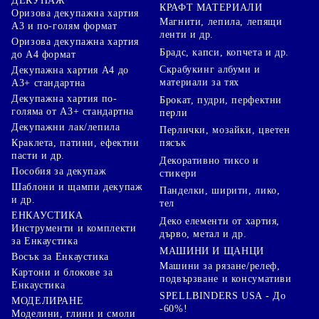
ДЕКУПАЖ
КРАФТ МАТЕРИАЛИ
Оризова декупажна хартия
Магнити, лепила, лепящи
А3 и по-голям формат
ленти и др.
Оризова декупажна хартия
Брадс, капси, копчета и др.
до А4 формат
Скрабукинг албуми и
Декупажна хартия А4 до
материали за тях
А3+ стандартна
Декупажна хартия по-
Брокат, пудри, перфектни
голяма от А3+ стандартна
перли
Декупажни лак/лепила
Перлички, мозайки, цветен
Краклета, патини, ефектни
пясък
пасти и др.
Декоративно тиксо и
Пособия за декупаж
стикери
Шаблони и щампи декупаж
Панделки, ширити, лико,
и др.
тел
ЕНКАУСТИКА
Деко елементи от хартия,
Инструменти и комплекти
дърво, метал и др.
за Енкаустика
МАШИНИ И ЩАНЦИ
Восък за Енкаустика
Машини за рязане/релеф,
Картони и блокове за
подвързване и консумативи
Енкаустика
SPELLBINDERS USA - До
МОДЕЛИРАНЕ
-60%!
Моделини, глини и смоли