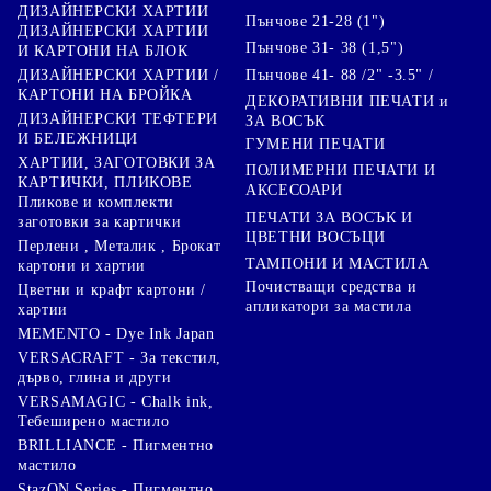
ДИЗАЙНЕРСКИ ХАРТИИ
Пънчове 21-28 (1")
ДИЗАЙНЕРСКИ ХАРТИИ
Пънчове 31- 38 (1,5")
И КАРТОНИ НА БЛОК
Пънчове 41- 88 /2" -3.5" /
ДИЗАЙНЕРСКИ ХАРТИИ /
КАРТОНИ НА БРОЙКА
ДЕКОРАТИВНИ ПЕЧАТИ и
ДИЗАЙНЕРСКИ ТЕФТЕРИ
ЗА ВОСЪК
И БЕЛЕЖНИЦИ
ГУМЕНИ ПЕЧАТИ
ХАРТИИ, ЗАГОТОВКИ ЗА
ПОЛИМЕРНИ ПЕЧАТИ И
КАРТИЧКИ, ПЛИКОВЕ
АКСЕСОАРИ
Пликове и комплекти
ПЕЧАТИ ЗА ВОСЪК И
заготовки за картички
ЦВЕТНИ ВОСЪЦИ
Перлени , Металик , Брокат
ТАМПОНИ И МАСТИЛА
картони и хартии
Почистващи средства и
Цветни и крафт картони /
апликатори за мастила
хартии
MEMENTO - Dye Ink Japan
VERSACRAFT - За текстил,
дърво, глина и други
VERSAMAGIC - Chalk ink,
Тебеширено мастило
BRILLIANCE - Пигментно
мастило
StazON Series - Пигментно