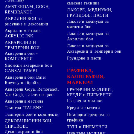
, Germany
смесена техника
AMSTERDAM ,GOGH,
ЛАКОВЕ, МЕДИУМИ,
REMBRANDT
ГРУНДОВЕ, ПАСТИ
АКРИЛНИ БОИ за
Лакове и медиуми за
рисуване и декорация
маслени бои
Акрилно мастило -
Лакове и медиуми за
ACRYLIC INK
Акрилни бои
АКВАРЕЛНИ И
Лакове и медиуми за
ТЕМПЕРНИ БОИ
Акварелни и Темперни бои
Акварелни бои -
Грундове и пасти
КОМПЛЕКТИ
Японски акварелни бои
ГРАФИКА,
GANSAI TAMBI
КАЛИГРАФИЯ,
Акварелни бои Daler
МАРКЕРИ
Rowney на бройка
Акварели Goya, Rembrandt,
ГРАФИЧНИ МОЛИВИ ,
Van Gogh, Talens по цвят
КРЕДИ и ПИГМЕНТИ
Графични моливи
Акварелни мастила
Креди и въглени
Темпера "TALENS"
Темперни бои и комплекти
Помощни средства за
графика
ДЕКОРАЦИОННИ БОИ,
СПРЕЙОВЕ
ТУШ и ПИГМЕНТИ
Декор акрилни бои
ЦВЕТНИ МОЛИВИ