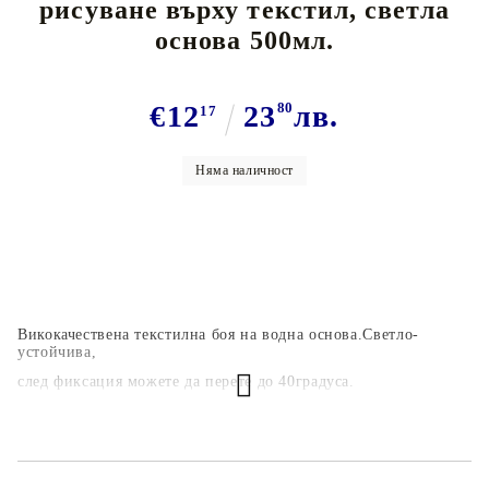
рисуване върху текстил, светла
основа 500мл.
€12
23
80
лв.
17
Няма наличност
Викокачествена текстилна боя на водна основа.Светло-
устойчива,
след фиксация можете да перете до 40градуса.