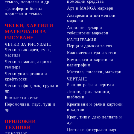
помощни средства
стъкло, порцелан и др.
Арт и MANGA маркери
Трансферни бои за
порцелан и стъкло
Акварелни и пигментни
маркери
ЧЕТКИ, ХАРТИИ И
Акрилни, декор и
МАТЕРИАЛИ ЗА
тебеширени маркери
РИСУВАНЕ
КАЛИГРАФИЯ
ЧЕТКИ ЗА РИСУВАНЕ
Перца и дръжки за тях
Четки за акварел, туш ,
Класически пера и четки
мастила
Комплекти и хартии за
Четки за масло, акрил и
калиграфия
темпера
Мастила, писалки, маркери
Четки универсални и
ЧЕРТАНЕ
крафтърски
Рапидографи и пергели
Четки за фон, лак, грунд и
др.
Линии, триъгълници,
шаблони
Комплекти четки
Перомоливи, паус, туш и
Креативни и ръчни картони
др.
и хартии
Креп, тишу, деко велпапе и
ПРИЛОЖНИ
др.
ТЕХНИКИ
Цветен и фигурален паус