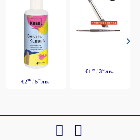
€1
79
3
50
лв.
€2
96
5
79
лв.