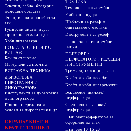
ТЕХНИКА
Текстил, зебло, бродерия,
Техника - Топъл ембос
помощни средства
Ембосинг пудри
Филц, вълна и пособия за
Шаблони за релеф и
тях
оцветяване с мастила
Гумирани листи, пера,
Инструменти за релеф
шринк пластмаса и др.
Хоби литература
Папки за релеф и ембос
плочи
ПОЗЛАТА, СТЕНОПИС,
ВИТРАЖ
ПЪНЧОВЕ /
Бои за стенопис
ПЕРФОРАТОРИ , РЕЖЕЩИ
Материали за позлата
и ИНСТРУМЕНТИ
Тримери, ножици , резачи
ВИТРАЖНА ТЕХНИКА
ДЪРВОРЕЗБА,
Крафт и хоби пособия
ПИРОГРАФИЯ И
Крафт и хоби инструменти
ЛИНОГРАВЮРА
Бордюрни пънчове/
Инструменти за дърворезба
перфоратори
и линогравюра
Специални пънчове/
Помощни средства и
перфоратори
основи за пирография и др.
Пънчове/перфоратори за
СКРАПБУКИНГ И
оформяне на ъгъл
КРАФТ ТЕХНИКИ
Пънчове 10-16-20