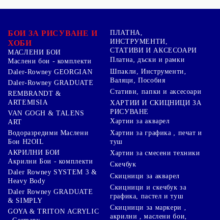
БОИ ЗА РИСУВАНЕ И
ПЛАТНА,
ИНСТРУМЕНТИ,
ХОБИ
СТАТИВИ И АКСЕСОАРИ
МАСЛЕНИ БОИ
Платна, дъски и рамки
Маслени бои - комплекти
Шпакли, Инструменти,
Daler-Rowney GEORGIAN
Валяци, Пособия
Daler-Rowney GRADUATE
Стативи, папки и аксесоари
REMBRANDT &
ARTEMISIA
ХАРТИИ И СКИЦНИЦИ ЗА
РИСУВАНЕ
VAN GOGH & TALENS
Хартии за акварел
ART
Хартии за графика , печат и
Водоразредими Маслени
туш
Бои H2OIL
АКРИЛНИ БОИ
Хартии за смесени техники
Акрилни Бои - комплекти
Скечбук
Daler Rowney SYSTEM 3 &
Скицници за акварел
Heavy Body
Скицници и скечбук за
Daler Rowney GRADUATE
графика, пастел и туш
& SIMPLY
Скицници за маркери ,
GOYA & TRITON АCRYLIC
акрилни , маслени бои,