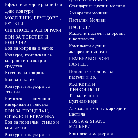
Ефектни декор акрилни бои
Стандартни цветни моливи
Деко Контури
Акварелни моливи
МОДЕЛИНИ, ГРУНДОВЕ ,
Пастелни Моливи
ЕФЕКТИ
ПАСТЕЛИ
СПРЕЙОВЕ и АЕРОГРАФИ
Маслени пастели на бройка
БОИ ЗА ТЕКСТИЛ И
и комплекти
КОПРИНА
Комплекти сухи и
Бои за коприна и батик
акварелни пастели
Контури, комплекти за
REMBRANDT SOFT
коприна и помощни
PASTELS
средства
Помощни средства за
Естествена коприна
пастели и др.
Бои за текстил
МАРКЕРИ И
Контури и маркери за
ТЪНКОПИСЦИ
текстил
Тънкописци и
Комплекти и помощни
мултилайнери
материали за текстил
Алкохолни копик маркери и
БОИ ЗА ПОРЦЕЛАН,
мастила
СТЪКЛО И КЕРАМИКА
POSCA & SHAKE
Бои за порцелан, стъкло и
МАРКЕРИ
комплекти
Комплекти маркери и
Контури и маркери за