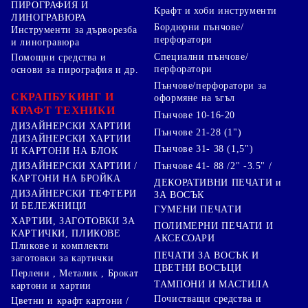
ПИРОГРАФИЯ И
Крафт и хоби инструменти
ЛИНОГРАВЮРА
Бордюрни пънчове/
Инструменти за дърворезба
перфоратори
и линогравюра
Специални пънчове/
Помощни средства и
перфоратори
основи за пирография и др.
Пънчове/перфоратори за
СКРАПБУКИНГ И
оформяне на ъгъл
КРАФТ ТЕХНИКИ
Пънчове 10-16-20
ДИЗАЙНЕРСКИ ХАРТИИ
Пънчове 21-28 (1")
ДИЗАЙНЕРСКИ ХАРТИИ
Пънчове 31- 38 (1,5")
И КАРТОНИ НА БЛОК
Пънчове 41- 88 /2" -3.5" /
ДИЗАЙНЕРСКИ ХАРТИИ /
КАРТОНИ НА БРОЙКА
ДЕКОРАТИВНИ ПЕЧАТИ и
ДИЗАЙНЕРСКИ ТЕФТЕРИ
ЗА ВОСЪК
И БЕЛЕЖНИЦИ
ГУМЕНИ ПЕЧАТИ
ХАРТИИ, ЗАГОТОВКИ ЗА
ПОЛИМЕРНИ ПЕЧАТИ И
КАРТИЧКИ, ПЛИКОВЕ
АКСЕСОАРИ
Пликове и комплекти
ПЕЧАТИ ЗА ВОСЪК И
заготовки за картички
ЦВЕТНИ ВОСЪЦИ
Перлени , Металик , Брокат
ТАМПОНИ И МАСТИЛА
картони и хартии
Почистващи средства и
Цветни и крафт картони /