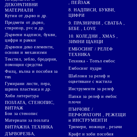
, ПЕЙЗАЖ
ДЕКОРАТИВНИ
8. НАДПИСИ, БУКВИ,
МАТЕРИАЛИ
ЦИФРИ
Кутии от дърво и др.
Предмети от дърво,
9. ПРАЗНИЧНИ , СВАТБА ,
стиропор, pvc и др.
БЕБЕ , LOVE
Дървени надписи, букви,
10. КОЛЕДНИ , XMAS ,
цифри и рамки
ЗИМНИ ЩАНЦИ
Дървени деко елементи,
ЕМБОСИНГ / РЕЛЕФ
основи и механизми
ТЕХНИКА
Текстил, зебло, бродерия,
Техника - Топъл ембос
помощни средства
Ембосинг пудри
Филц, вълна и пособия за
Шаблони за релеф и
тях
оцветяване с мастила
Гумирани листи, пера,
Инструменти за релеф
шринк пластмаса и др.
Хоби литература
Папки за релеф и ембос
плочи
ПОЗЛАТА, СТЕНОПИС,
ВИТРАЖ
ПЪНЧОВЕ /
Бои за стенопис
ПЕРФОРАТОРИ , РЕЖЕЩИ
Материали за позлата
и ИНСТРУМЕНТИ
Тримери, ножици , резачи
ВИТРАЖНА ТЕХНИКА
ДЪРВОРЕЗБА,
Крафт и хоби пособия