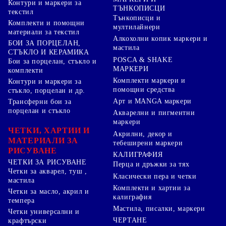
Контури и маркери за
ТЪНКОПИСЦИ
текстил
Тънкописци и
Комплекти и помощни
мултилайнери
материали за текстил
Алкохолни копик маркери и
БОИ ЗА ПОРЦЕЛАН,
мастила
СТЪКЛО И КЕРАМИКА
POSCA & SHAKE
Бои за порцелан, стъкло и
МАРКЕРИ
комплекти
Комплекти маркери и
Контури и маркери за
помощни средства
стъкло, порцелан и др.
Арт и MANGA маркери
Трансферни бои за
порцелан и стъкло
Акварелни и пигментни
маркери
ЧЕТКИ, ХАРТИИ И
Акрилни, декор и
МАТЕРИАЛИ ЗА
тебеширени маркери
РИСУВАНЕ
КАЛИГРАФИЯ
ЧЕТКИ ЗА РИСУВАНЕ
Перца и дръжки за тях
Четки за акварел, туш ,
Класически пера и четки
мастила
Комплекти и хартии за
Четки за масло, акрил и
калиграфия
темпера
Мастила, писалки, маркери
Четки универсални и
ЧЕРТАНЕ
крафтърски