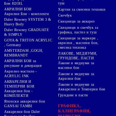
туш
Бои H2OIL
АКРИЛНИ БОИ
Хартии за смесени техники
Акрилни Бои - комплекти
Скечбук
Daler Rowney SYSTEM 3 &
Скицници за акварел
Heavy Body
Скицници и скечбук за
Daler Rowney GRADUATE
графика, пастел и туш
& SIMPLY
Скицници за маркери ,
GOYA & TRITON АCRYLIC
акрилни , маслени бои,
, Germany
смесена техника
AMSTERDAM ,GOGH,
ЛАКОВЕ, МЕДИУМИ,
REMBRANDT
ГРУНДОВЕ, ПАСТИ
АКРИЛНИ БОИ за
Лакове и медиуми за
рисуване и декорация
маслени бои
Акрилно мастило -
Лакове и медиуми за
ACRYLIC INK
Акрилни бои
АКВАРЕЛНИ И
Лакове и медиуми за
ТЕМПЕРНИ БОИ
Акварелни и Темперни бои
Акварелни бои -
Грундове и пасти
КОМПЛЕКТИ
Японски акварелни бои
ГРАФИКА,
GANSAI TAMBI
КАЛИГРАФИЯ,
Акварелни бои Daler