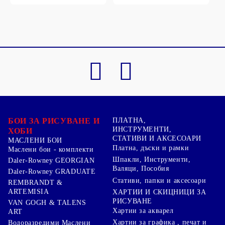
БОИ ЗА РИСУВАНЕ И
ПЛАТНА,
ИНСТРУМЕНТИ,
ХОБИ
СТАТИВИ И АКСЕСОАРИ
МАСЛЕНИ БОИ
Платна, дъски и рамки
Маслени бои - комплекти
Шпакли, Инструменти,
Daler-Rowney GEORGIAN
Валяци, Пособия
Daler-Rowney GRADUATE
Стативи, папки и аксесоари
REMBRANDT &
ARTEMISIA
ХАРТИИ И СКИЦНИЦИ ЗА
РИСУВАНЕ
VAN GOGH & TALENS
Хартии за акварел
ART
Хартии за графика , печат и
Водоразредими Маслени