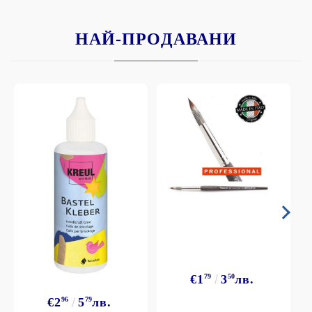
НАЙ-ПРОДАВАНИ
€1
79
3
50
лв.
€2
96
5
79
лв.