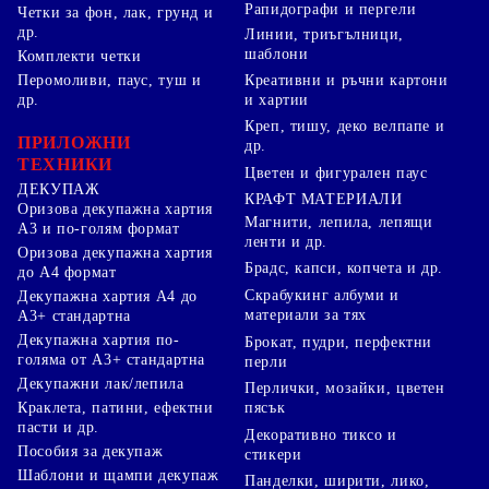
Рапидографи и пергели
Четки за фон, лак, грунд и
др.
Линии, триъгълници,
шаблони
Комплекти четки
Перомоливи, паус, туш и
Креативни и ръчни картони
др.
и хартии
Креп, тишу, деко велпапе и
ПРИЛОЖНИ
др.
ТЕХНИКИ
Цветен и фигурален паус
ДЕКУПАЖ
КРАФТ МАТЕРИАЛИ
Оризова декупажна хартия
Магнити, лепила, лепящи
А3 и по-голям формат
ленти и др.
Оризова декупажна хартия
Брадс, капси, копчета и др.
до А4 формат
Скрабукинг албуми и
Декупажна хартия А4 до
материали за тях
А3+ стандартна
Декупажна хартия по-
Брокат, пудри, перфектни
голяма от А3+ стандартна
перли
Декупажни лак/лепила
Перлички, мозайки, цветен
Краклета, патини, ефектни
пясък
пасти и др.
Декоративно тиксо и
Пособия за декупаж
стикери
Шаблони и щампи декупаж
Панделки, ширити, лико,