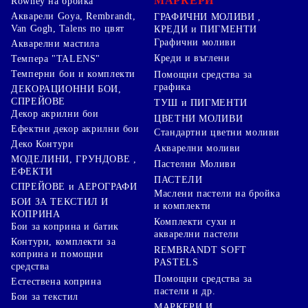
МАРКЕРИ
Rowney на бройка
Акварели Goya, Rembrandt,
ГРАФИЧНИ МОЛИВИ ,
Van Gogh, Talens по цвят
КРЕДИ и ПИГМЕНТИ
Графични моливи
Акварелни мастила
Креди и въглени
Темпера "TALENS"
Темперни бои и комплекти
Помощни средства за
графика
ДЕКОРАЦИОННИ БОИ,
СПРЕЙОВЕ
ТУШ и ПИГМЕНТИ
Декор акрилни бои
ЦВЕТНИ МОЛИВИ
Ефектни декор акрилни бои
Стандартни цветни моливи
Деко Контури
Акварелни моливи
МОДЕЛИНИ, ГРУНДОВЕ ,
Пастелни Моливи
ЕФЕКТИ
ПАСТЕЛИ
СПРЕЙОВЕ и АЕРОГРАФИ
Маслени пастели на бройка
БОИ ЗА ТЕКСТИЛ И
и комплекти
КОПРИНА
Комплекти сухи и
Бои за коприна и батик
акварелни пастели
Контури, комплекти за
REMBRANDT SOFT
коприна и помощни
PASTELS
средства
Помощни средства за
Естествена коприна
пастели и др.
Бои за текстил
МАРКЕРИ И