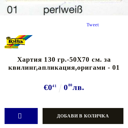
Tweet
Хартия 130 гр.-50Х70 см. за
квилинг,апликация,оригами - 01
€0
0
80
лв.
41