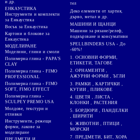
и др.
тел
ЕНКАУСТИКА
Деко елементи от хартия,
Инструменти и комплекти
дърво, метал и др.
за Енкаустика
МАШИНИ И ЩАНЦИ
Восък за Енкаустика
Машини за рязане/релеф,
Картони и блокове за
подвързване и консумативи
Енкаустика
SPELLBINDERS USA - До
МОДЕЛИРАНЕ
-60%!
Моделини, глини и смоли
1. ОСНОВНИ ФОРМИ,
Полимерна глина - PAPA'S
ЕТИКЕТИ, ТАГОВЕ
CLAY
2. ОРНАМЕНТИ ,
Полимерна глина - FIMO
АЖУРНИ ФОРМИ , ЪГЛИ
PROFESSIONAL
Полимерна глина - FIMO
3. РАМКИ , КАРТИЧКИ ,
SOFT, FIMO EFFECT
КУТИИ , ПЛИКОВЕ
Полимерна глина -
4. ЦВЕТЯ , ЛИСТА ,
SCULPEY PREMO USA
КЛОНКИ , РАСТЕНИЯ
Молдове, текстури и
5. БОРДЮРИ , ПАНДЕЛКИ
отливки
, ШИРИТИ
Инструменти, режещи
6. ЖИВОТНИ , ПТИЦИ ,
форми, лакове за
МОРСКИ
моделиране
7. ПРЕДМЕТИ, БИТ, ХОРА
ПРЕДМЕТИ И