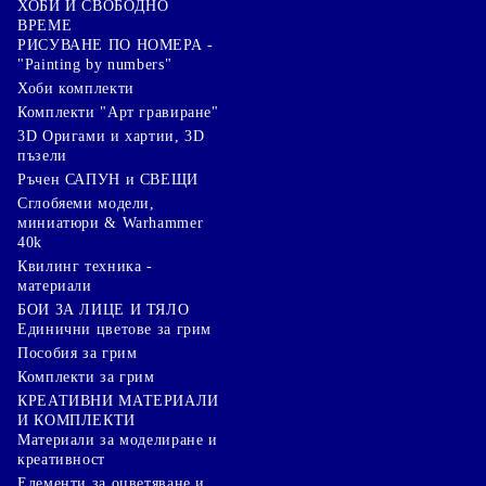
ХОБИ И СВОБОДНО
ВРЕМЕ
РИСУВАНЕ ПО НОМЕРА -
"Painting by numbers"
Хоби комплекти
Комплекти "Арт гравиране"
3D Оригами и хартии, 3D
пъзели
Ръчен САПУН и СВЕЩИ
Сглобяеми модели,
миниатюри & Warhammer
40k
Квилинг техника -
материали
БОИ ЗА ЛИЦЕ И ТЯЛО
Единични цветове за грим
Пособия за грим
Комплекти за грим
КРЕАТИВНИ МАТЕРИАЛИ
И КОМПЛЕКТИ
Mатериали за моделиране и
креативност
Елементи за оцветяване и