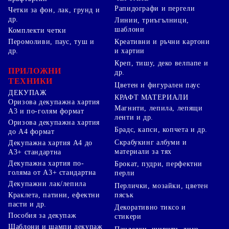
Рапидографи и пергели
Четки за фон, лак, грунд и
др.
Линии, триъгълници,
шаблони
Комплекти четки
Перомоливи, паус, туш и
Креативни и ръчни картони
др.
и хартии
Креп, тишу, деко велпапе и
ПРИЛОЖНИ
др.
ТЕХНИКИ
Цветен и фигурален паус
ДЕКУПАЖ
КРАФТ МАТЕРИАЛИ
Оризова декупажна хартия
Магнити, лепила, лепящи
А3 и по-голям формат
ленти и др.
Оризова декупажна хартия
Брадс, капси, копчета и др.
до А4 формат
Скрабукинг албуми и
Декупажна хартия А4 до
материали за тях
А3+ стандартна
Декупажна хартия по-
Брокат, пудри, перфектни
голяма от А3+ стандартна
перли
Декупажни лак/лепила
Перлички, мозайки, цветен
Краклета, патини, ефектни
пясък
пасти и др.
Декоративно тиксо и
Пособия за декупаж
стикери
Шаблони и щампи декупаж