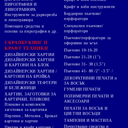
ПИРОГРАФИЯ И
Крафт и хоби инструменти
ЛИНОГРАВЮРА
Бордюрни пънчове/
Инструменти за дърворезба
перфоратори
и линогравюра
Специални пънчове/
Помощни средства и
перфоратори
основи за пирография и др.
Пънчове/перфоратори за
СКРАПБУКИНГ И
оформяне на ъгъл
КРАФТ ТЕХНИКИ
Пънчове 10-16-20
ДИЗАЙНЕРСКИ ХАРТИИ
Пънчове 21-28 (1")
ДИЗАЙНЕРСКИ ХАРТИИ
Пънчове 31- 38 (1,5")
И КАРТОНИ НА БЛОК
Пънчове 41- 88 /2" -3.5" /
ДИЗАЙНЕРСКИ ХАРТИИ /
КАРТОНИ НА БРОЙКА
ДЕКОРАТИВНИ ПЕЧАТИ и
ДИЗАЙНЕРСКИ ТЕФТЕРИ
ЗА ВОСЪК
И БЕЛЕЖНИЦИ
ГУМЕНИ ПЕЧАТИ
ХАРТИИ, ЗАГОТОВКИ ЗА
ПОЛИМЕРНИ ПЕЧАТИ И
КАРТИЧКИ, ПЛИКОВЕ
АКСЕСОАРИ
Пликове и комплекти
ПЕЧАТИ ЗА ВОСЪК И
заготовки за картички
ЦВЕТНИ ВОСЪЦИ
Перлени , Металик , Брокат
ТАМПОНИ И МАСТИЛА
картони и хартии
Почистващи средства и
Цветни и крафт картони /