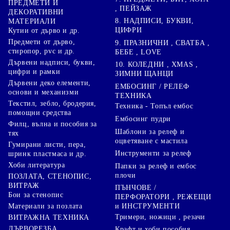
ПРЕДМЕТИ И
, ПЕЙЗАЖ
ДЕКОРАТИВНИ
8. НАДПИСИ, БУКВИ,
МАТЕРИАЛИ
ЦИФРИ
Кутии от дърво и др.
Предмети от дърво,
9. ПРАЗНИЧНИ , СВАТБА ,
стиропор, pvc и др.
БЕБЕ , LOVE
Дървени надписи, букви,
10. КОЛЕДНИ , XMAS ,
цифри и рамки
ЗИМНИ ЩАНЦИ
Дървени деко елементи,
ЕМБОСИНГ / РЕЛЕФ
основи и механизми
ТЕХНИКА
Текстил, зебло, бродерия,
Техника - Топъл ембос
помощни средства
Ембосинг пудри
Филц, вълна и пособия за
Шаблони за релеф и
тях
оцветяване с мастила
Гумирани листи, пера,
Инструменти за релеф
шринк пластмаса и др.
Хоби литература
Папки за релеф и ембос
плочи
ПОЗЛАТА, СТЕНОПИС,
ВИТРАЖ
ПЪНЧОВЕ /
Бои за стенопис
ПЕРФОРАТОРИ , РЕЖЕЩИ
Материали за позлата
и ИНСТРУМЕНТИ
Тримери, ножици , резачи
ВИТРАЖНА ТЕХНИКА
ДЪРВОРЕЗБА,
Крафт и хоби пособия