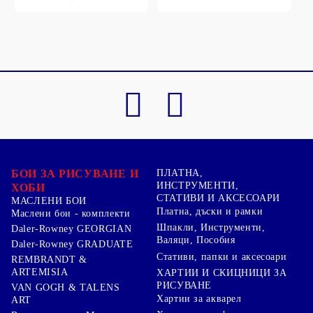
БОИ ЗА РИСУВАНЕ И
ПЛАТНА,
ИНСТРУМЕНТИ,
ХОБИ
СТАТИВИ И АКСЕСОАРИ
МАСЛЕНИ БОИ
Платна, дъски и рамки
Маслени бои - комплекти
Шпакли, Инструменти,
Daler-Rowney GEORGIAN
Валяци, Пособия
Daler-Rowney GRADUATE
Стативи, папки и аксесоари
REMBRANDT &
ARTEMISIA
ХАРТИИ И СКИЦНИЦИ ЗА
РИСУВАНЕ
VAN GOGH & TALENS
Хартии за акварел
ART