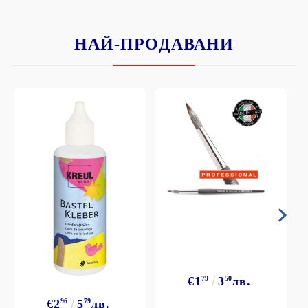
НАЙ-ПРОДАВАНИ
€1
79
3
50
лв.
€2
96
5
79
лв.