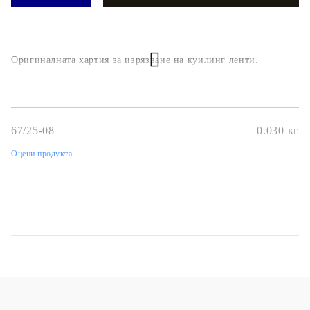
Оригиналната хартия за изрязване на куилинг ленти.
67/25-08
0.030
кг
Оцени продукта