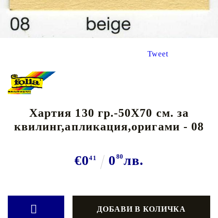
Tweet
Хартия 130 гр.-50Х70 см. за
квилинг,апликация,оригами - 08
€0
0
80
лв.
41