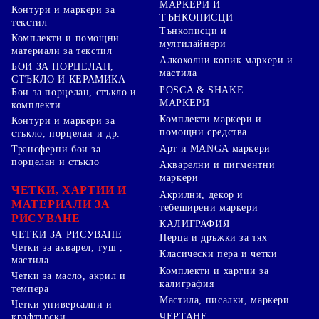
МАРКЕРИ И
Контури и маркери за
ТЪНКОПИСЦИ
текстил
Тънкописци и
Комплекти и помощни
мултилайнери
материали за текстил
Алкохолни копик маркери и
БОИ ЗА ПОРЦЕЛАН,
мастила
СТЪКЛО И КЕРАМИКА
POSCA & SHAKE
Бои за порцелан, стъкло и
МАРКЕРИ
комплекти
Комплекти маркери и
Контури и маркери за
помощни средства
стъкло, порцелан и др.
Арт и MANGA маркери
Трансферни бои за
порцелан и стъкло
Акварелни и пигментни
маркери
ЧЕТКИ, ХАРТИИ И
Акрилни, декор и
МАТЕРИАЛИ ЗА
тебеширени маркери
РИСУВАНЕ
КАЛИГРАФИЯ
ЧЕТКИ ЗА РИСУВАНЕ
Перца и дръжки за тях
Четки за акварел, туш ,
Класически пера и четки
мастила
Комплекти и хартии за
Четки за масло, акрил и
калиграфия
темпера
Мастила, писалки, маркери
Четки универсални и
ЧЕРТАНЕ
крафтърски