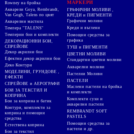
МАРКЕРИ
Rowney на бройка
Акварели Goya, Rembrandt,
ГРАФИЧНИ МОЛИВИ ,
Van Gogh, Talens по цвят
КРЕДИ и ПИГМЕНТИ
Графични моливи
Акварелни мастила
Креди и въглени
Темпера "TALENS"
Темперни бои и комплекти
Помощни средства за
графика
ДЕКОРАЦИОННИ БОИ,
СПРЕЙОВЕ
ТУШ и ПИГМЕНТИ
Декор акрилни бои
ЦВЕТНИ МОЛИВИ
Ефектни декор акрилни бои
Стандартни цветни моливи
Деко Контури
Акварелни моливи
МОДЕЛИНИ, ГРУНДОВЕ ,
Пастелни Моливи
ЕФЕКТИ
ПАСТЕЛИ
СПРЕЙОВЕ и АЕРОГРАФИ
Маслени пастели на бройка
БОИ ЗА ТЕКСТИЛ И
и комплекти
КОПРИНА
Комплекти сухи и
Бои за коприна и батик
акварелни пастели
Контури, комплекти за
REMBRANDT SOFT
коприна и помощни
PASTELS
средства
Помощни средства за
Естествена коприна
пастели и др.
Бои за текстил