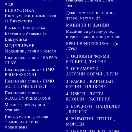
Панделки, ширити, лико,
и др.
тел
ЕНКАУСТИКА
Деко елементи от хартия,
Инструменти и комплекти
дърво, метал и др.
за Енкаустика
МАШИНИ И ЩАНЦИ
Восък за Енкаустика
Машини за рязане/релеф,
Картони и блокове за
подвързване и консумативи
Енкаустика
SPELLBINDERS USA - До
МОДЕЛИРАНЕ
-60%!
Моделини, глини и смоли
1. ОСНОВНИ ФОРМИ,
Полимерна глина - PAPA'S
ЕТИКЕТИ, ТАГОВЕ
CLAY
2. ОРНАМЕНТИ ,
Полимерна глина - FIMO
АЖУРНИ ФОРМИ , ЪГЛИ
PROFESSIONAL
Полимерна глина - FIMO
3. РАМКИ , КАРТИЧКИ ,
SOFT, FIMO EFFECT
КУТИИ , ПЛИКОВЕ
Полимерна глина -
4. ЦВЕТЯ , ЛИСТА ,
SCULPEY PREMO USA
КЛОНКИ , РАСТЕНИЯ
Молдове, текстури и
5. БОРДЮРИ , ПАНДЕЛКИ
отливки
, ШИРИТИ
Инструменти, режещи
6. ЖИВОТНИ , ПТИЦИ ,
форми, лакове за
МОРСКИ
моделиране
7. ПРЕДМЕТИ, БИТ, ХОРА