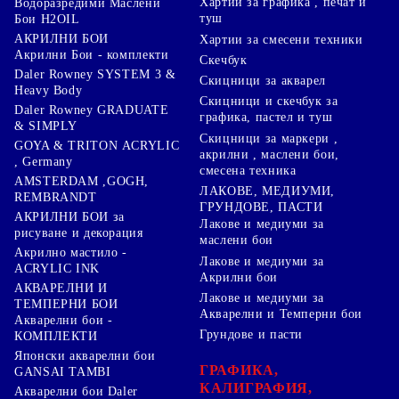
Хартии за графика , печат и
Водоразредими Маслени
туш
Бои H2OIL
АКРИЛНИ БОИ
Хартии за смесени техники
Акрилни Бои - комплекти
Скечбук
Daler Rowney SYSTEM 3 &
Скицници за акварел
Heavy Body
Скицници и скечбук за
Daler Rowney GRADUATE
графика, пастел и туш
& SIMPLY
Скицници за маркери ,
GOYA & TRITON АCRYLIC
акрилни , маслени бои,
, Germany
смесена техника
AMSTERDAM ,GOGH,
ЛАКОВЕ, МЕДИУМИ,
REMBRANDT
ГРУНДОВЕ, ПАСТИ
АКРИЛНИ БОИ за
Лакове и медиуми за
рисуване и декорация
маслени бои
Акрилно мастило -
Лакове и медиуми за
ACRYLIC INK
Акрилни бои
АКВАРЕЛНИ И
Лакове и медиуми за
ТЕМПЕРНИ БОИ
Акварелни и Темперни бои
Акварелни бои -
Грундове и пасти
КОМПЛЕКТИ
Японски акварелни бои
ГРАФИКА,
GANSAI TAMBI
КАЛИГРАФИЯ,
Акварелни бои Daler