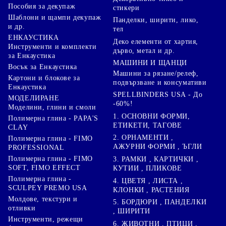
Пособия за декупаж
стикери
Шаблони и щампи декупаж
Панделки, ширити, лико,
и др.
тел
ЕНКАУСТИКА
Деко елементи от хартия,
Инструменти и комплекти
дърво, метал и др.
за Енкаустика
МАШИНИ И ЩАНЦИ
Восък за Енкаустика
Машини за рязане/релеф,
Картони и блокове за
подвързване и консумативи
Енкаустика
SPELLBINDERS USA - До
МОДЕЛИРАНЕ
-60%!
Моделини, глини и смоли
1. ОСНОВНИ ФОРМИ,
Полимерна глина - PAPA'S
ЕТИКЕТИ, ТАГОВЕ
CLAY
2. ОРНАМЕНТИ ,
Полимерна глина - FIMO
АЖУРНИ ФОРМИ , ЪГЛИ
PROFESSIONAL
Полимерна глина - FIMO
3. РАМКИ , КАРТИЧКИ ,
SOFT, FIMO EFFECT
КУТИИ , ПЛИКОВЕ
Полимерна глина -
4. ЦВЕТЯ , ЛИСТА ,
SCULPEY PREMO USA
КЛОНКИ , РАСТЕНИЯ
Молдове, текстури и
5. БОРДЮРИ , ПАНДЕЛКИ
отливки
, ШИРИТИ
Инструменти, режещи
6. ЖИВОТНИ , ПТИЦИ ,