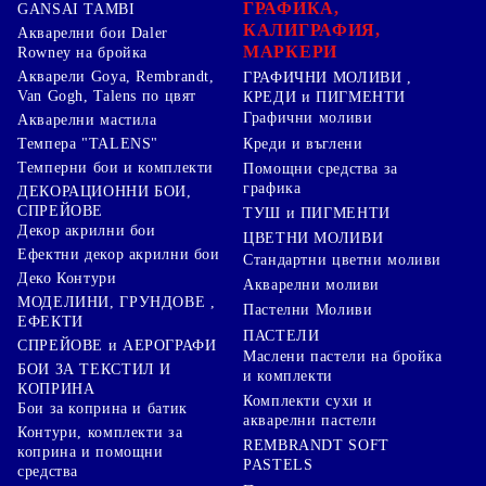
ГРАФИКА,
GANSAI TAMBI
КАЛИГРАФИЯ,
Акварелни бои Daler
МАРКЕРИ
Rowney на бройка
Акварели Goya, Rembrandt,
ГРАФИЧНИ МОЛИВИ ,
Van Gogh, Talens по цвят
КРЕДИ и ПИГМЕНТИ
Графични моливи
Акварелни мастила
Креди и въглени
Темпера "TALENS"
Темперни бои и комплекти
Помощни средства за
графика
ДЕКОРАЦИОННИ БОИ,
СПРЕЙОВЕ
ТУШ и ПИГМЕНТИ
Декор акрилни бои
ЦВЕТНИ МОЛИВИ
Ефектни декор акрилни бои
Стандартни цветни моливи
Деко Контури
Акварелни моливи
МОДЕЛИНИ, ГРУНДОВЕ ,
Пастелни Моливи
ЕФЕКТИ
ПАСТЕЛИ
СПРЕЙОВЕ и АЕРОГРАФИ
Маслени пастели на бройка
БОИ ЗА ТЕКСТИЛ И
и комплекти
КОПРИНА
Комплекти сухи и
Бои за коприна и батик
акварелни пастели
Контури, комплекти за
REMBRANDT SOFT
коприна и помощни
PASTELS
средства