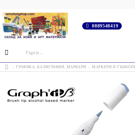
0889548419
ГРАФИКА, КАЛИГРАФИЯ, МАРКЕРИ
МАРКЕРИ И ТЪНКОП