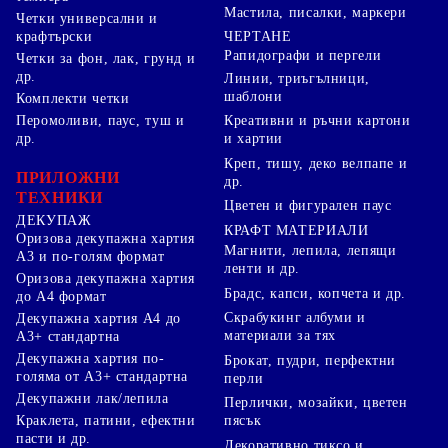
Мастила, писалки, маркери
Четки универсални и
ЧЕРТАНЕ
крафтърски
Рапидографи и пергели
Четки за фон, лак, грунд и
др.
Линии, триъгълници,
шаблони
Комплекти четки
Перомоливи, паус, туш и
Креативни и ръчни картони
др.
и хартии
Креп, тишу, деко велпапе и
ПРИЛОЖНИ
др.
ТЕХНИКИ
Цветен и фигурален паус
ДЕКУПАЖ
КРАФТ МАТЕРИАЛИ
Оризова декупажна хартия
Магнити, лепила, лепящи
А3 и по-голям формат
ленти и др.
Оризова декупажна хартия
Брадс, капси, копчета и др.
до А4 формат
Скрабукинг албуми и
Декупажна хартия А4 до
материали за тях
А3+ стандартна
Декупажна хартия по-
Брокат, пудри, перфектни
голяма от А3+ стандартна
перли
Декупажни лак/лепила
Перлички, мозайки, цветен
Краклета, патини, ефектни
пясък
пасти и др.
Декоративно тиксо и