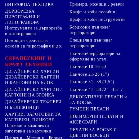
Тримери, ножици , резачи
ВИТРАЖНА ТЕХНИКА
ДЪРВОРЕЗБА,
Крафт и хоби пособия
ПИРОГРАФИЯ И
Крафт и хоби инструменти
ЛИНОГРАВЮРА
Бордюрни пънчове/
Инструменти за дърворезба
перфоратори
и линогравюра
Специални пънчове/
Помощни средства и
перфоратори
основи за пирография и др.
Пънчове/перфоратори за
СКРАПБУКИНГ И
оформяне на ъгъл
КРАФТ ТЕХНИКИ
Пънчове 10-16-20
ДИЗАЙНЕРСКИ ХАРТИИ
Пънчове 21-28 (1")
ДИЗАЙНЕРСКИ ХАРТИИ
Пънчове 31- 38 (1,5")
И КАРТОНИ НА БЛОК
Пънчове 41- 88 /2" -3.5" /
ДИЗАЙНЕРСКИ ХАРТИИ /
КАРТОНИ НА БРОЙКА
ДЕКОРАТИВНИ ПЕЧАТИ и
ДИЗАЙНЕРСКИ ТЕФТЕРИ
ЗА ВОСЪК
И БЕЛЕЖНИЦИ
ГУМЕНИ ПЕЧАТИ
ХАРТИИ, ЗАГОТОВКИ ЗА
ПОЛИМЕРНИ ПЕЧАТИ И
КАРТИЧКИ, ПЛИКОВЕ
АКСЕСОАРИ
Пликове и комплекти
ПЕЧАТИ ЗА ВОСЪК И
заготовки за картички
ЦВЕТНИ ВОСЪЦИ
Перлени , Металик , Брокат