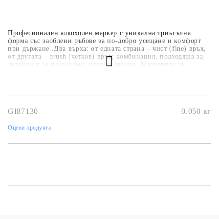
Професионален алкохолен маркер с уникална триъгълна
форма със заоблени ръбове за по-добро усещане и комфорт
при държане .Два върха: от едната страна – чист (fine) връх,
от другата – brush (четков) връх; комбинация, подходяща за
детайли и за по-големи, плавни щрихи. Маркерите се
предлагат в широка цветова гама от сиви, естествени и ярки
оттенъци.Graph it Brush marker създава гладко оцветяване без
ивици, с ярки цветове и отличен дълготраен черен тон.
GI87130
0.050
кг
Оцени продукта