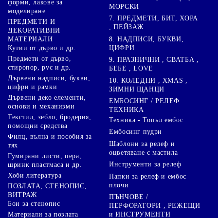
форми, лакове за
МОРСКИ
моделиране
7. ПРЕДМЕТИ, БИТ, ХОРА
ПРЕДМЕТИ И
, ПЕЙЗАЖ
ДЕКОРАТИВНИ
8. НАДПИСИ, БУКВИ,
МАТЕРИАЛИ
ЦИФРИ
Кутии от дърво и др.
Предмети от дърво,
9. ПРАЗНИЧНИ , СВАТБА ,
стиропор, pvc и др.
БЕБЕ , LOVE
Дървени надписи, букви,
10. КОЛЕДНИ , XMAS ,
цифри и рамки
ЗИМНИ ЩАНЦИ
Дървени деко елементи,
ЕМБОСИНГ / РЕЛЕФ
основи и механизми
ТЕХНИКА
Текстил, зебло, бродерия,
Техника - Топъл ембос
помощни средства
Ембосинг пудри
Филц, вълна и пособия за
Шаблони за релеф и
тях
оцветяване с мастила
Гумирани листи, пера,
Инструменти за релеф
шринк пластмаса и др.
Хоби литература
Папки за релеф и ембос
плочи
ПОЗЛАТА, СТЕНОПИС,
ВИТРАЖ
ПЪНЧОВЕ /
Бои за стенопис
ПЕРФОРАТОРИ , РЕЖЕЩИ
Материали за позлата
и ИНСТРУМЕНТИ