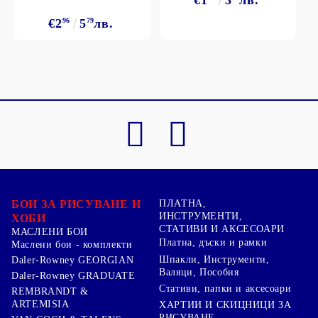
€2
96
5
79
лв.
БОИ ЗА РИСУВАНЕ И
ПЛАТНА,
ИНСТРУМЕНТИ,
ХОБИ
СТАТИВИ И АКСЕСОАРИ
МАСЛЕНИ БОИ
Платна, дъски и рамки
Маслени бои - комплекти
Шпакли, Инструменти,
Daler-Rowney GEORGIAN
Валяци, Пособия
Daler-Rowney GRADUATE
Стативи, папки и аксесоари
REMBRANDT &
ARTEMISIA
ХАРТИИ И СКИЦНИЦИ ЗА
РИСУВАНЕ