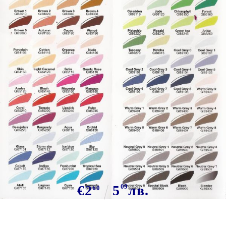
Tweet
7130 CELESTIAL - GRAPH IT
BRUSH MARKER - Двувърх
дизайн маркер ЧЕТКА
€2
5
09
лв.
60