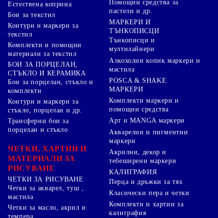
Помощни средства за
Естествена коприна
пастели и др.
Бои за текстил
МАРКЕРИ И
Контури и маркери за
ТЪНКОПИСЦИ
текстил
Тънкописци и
Комплекти и помощни
мултилайнери
материали за текстил
Алкохолни копик маркери и
БОИ ЗА ПОРЦЕЛАН,
мастила
СТЪКЛО И КЕРАМИКА
POSCA & SHAKE
Бои за порцелан, стъкло и
МАРКЕРИ
комплекти
Комплекти маркери и
Контури и маркери за
помощни средства
стъкло, порцелан и др.
Арт и MANGA маркери
Трансферни бои за
порцелан и стъкло
Акварелни и пигментни
маркери
ЧЕТКИ, ХАРТИИ И
Акрилни, декор и
МАТЕРИАЛИ ЗА
тебеширени маркери
РИСУВАНЕ
КАЛИГРАФИЯ
ЧЕТКИ ЗА РИСУВАНЕ
Перца и дръжки за тях
Четки за акварел, туш ,
Класически пера и четки
мастила
Комплекти и хартии за
Четки за масло, акрил и
калиграфия
темпера