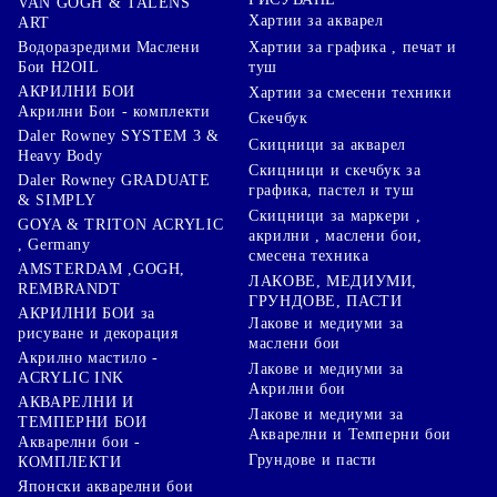
VAN GOGH & TALENS
Хартии за акварел
ART
Хартии за графика , печат и
Водоразредими Маслени
туш
Бои H2OIL
АКРИЛНИ БОИ
Хартии за смесени техники
Акрилни Бои - комплекти
Скечбук
Daler Rowney SYSTEM 3 &
Скицници за акварел
Heavy Body
Скицници и скечбук за
Daler Rowney GRADUATE
графика, пастел и туш
& SIMPLY
Скицници за маркери ,
GOYA & TRITON АCRYLIC
акрилни , маслени бои,
, Germany
смесена техника
AMSTERDAM ,GOGH,
ЛАКОВЕ, МЕДИУМИ,
REMBRANDT
ГРУНДОВЕ, ПАСТИ
АКРИЛНИ БОИ за
Лакове и медиуми за
рисуване и декорация
маслени бои
Акрилно мастило -
Лакове и медиуми за
ACRYLIC INK
Акрилни бои
АКВАРЕЛНИ И
Лакове и медиуми за
ТЕМПЕРНИ БОИ
Акварелни и Темперни бои
Акварелни бои -
Грундове и пасти
КОМПЛЕКТИ
Японски акварелни бои