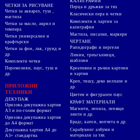
КАЛИГРАФИЯ
ЧЕТКИ ЗА РИСУВАНЕ
Перца и дръжки за тях
Четки за акварел, туш ,
Класически пера и четки
мастила
Комплекти и хартии за
Четки за масло, акрил и
калиграфия
темпера
Мастила, писалки, маркери
Четки универсални и
ЧЕРТАНЕ
крафтърски
Рапидографи и пергели
Четки за фон, лак, грунд и
др.
Линии, триъгълници,
шаблони
Комплекти четки
Перомоливи, паус, туш и
Креативни и ръчни картони
др.
и хартии
Креп, тишу, деко велпапе и
ПРИЛОЖНИ
др.
ТЕХНИКИ
Цветен и фигурален паус
ДЕКУПАЖ
КРАФТ МАТЕРИАЛИ
Оризова декупажна хартия
Магнити, лепила, лепящи
А3 и по-голям формат
ленти и др.
Оризова декупажна хартия
Брадс, капси, копчета и др.
до А4 формат
Скрабукинг албуми и
Декупажна хартия А4 до
материали за тях
А3+ стандартна