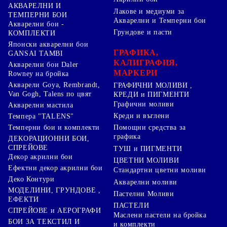
АКВАРЕЛНИ И
Лакове и медиуми за
ТЕМПЕРНИ БОИ
Акварелни и Темперни бои
Акварелни бои -
Грундове и пасти
КОМПЛЕКТИ
Японски акварелни бои
ГРАФИКА,
GANSAI TAMBI
КАЛИГРАФИЯ,
Акварелни бои Daler
МАРКЕРИ
Rowney на бройка
Акварели Goya, Rembrandt,
ГРАФИЧНИ МОЛИВИ ,
Van Gogh, Talens по цвят
КРЕДИ и ПИГМЕНТИ
Графични моливи
Акварелни мастила
Креди и въглени
Темпера "TALENS"
Темперни бои и комплекти
Помощни средства за
графика
ДЕКОРАЦИОННИ БОИ,
СПРЕЙОВЕ
ТУШ и ПИГМЕНТИ
Декор акрилни бои
ЦВЕТНИ МОЛИВИ
Ефектни декор акрилни бои
Стандартни цветни моливи
Деко Контури
Акварелни моливи
МОДЕЛИНИ, ГРУНДОВЕ ,
Пастелни Моливи
ЕФЕКТИ
ПАСТЕЛИ
СПРЕЙОВЕ и АЕРОГРАФИ
Маслени пастели на бройка
БОИ ЗА ТЕКСТИЛ И
и комплекти