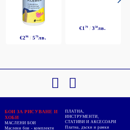
€1
79
3
50
лв.
€2
96
5
79
лв.
БОИ ЗА РИСУВАНЕ И
ПЛАТНА,
ИНСТРУМЕНТИ,
ХОБИ
СТАТИВИ И АКСЕСОАРИ
МАСЛЕНИ БОИ
Платна, дъски и рамки
Маслени бои - комплекти