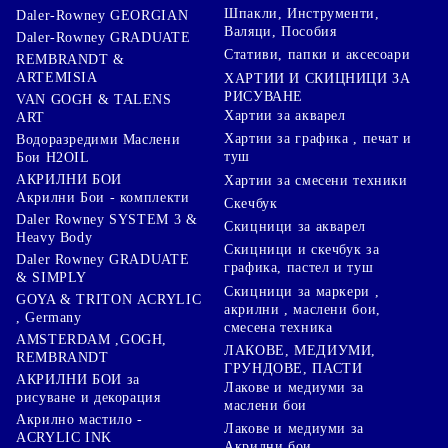
Шпакли, Инструменти,
Daler-Rowney GEORGIAN
Валяци, Пособия
Daler-Rowney GRADUATE
Стативи, папки и аксесоари
REMBRANDT &
ARTEMISIA
ХАРТИИ И СКИЦНИЦИ ЗА
РИСУВАНЕ
VAN GOGH & TALENS
Хартии за акварел
ART
Хартии за графика , печат и
Водоразредими Маслени
туш
Бои H2OIL
АКРИЛНИ БОИ
Хартии за смесени техники
Акрилни Бои - комплекти
Скечбук
Daler Rowney SYSTEM 3 &
Скицници за акварел
Heavy Body
Скицници и скечбук за
Daler Rowney GRADUATE
графика, пастел и туш
& SIMPLY
Скицници за маркери ,
GOYA & TRITON АCRYLIC
акрилни , маслени бои,
, Germany
смесена техника
AMSTERDAM ,GOGH,
ЛАКОВЕ, МЕДИУМИ,
REMBRANDT
ГРУНДОВЕ, ПАСТИ
АКРИЛНИ БОИ за
Лакове и медиуми за
рисуване и декорация
маслени бои
Акрилно мастило -
Лакове и медиуми за
ACRYLIC INK
Акрилни бои