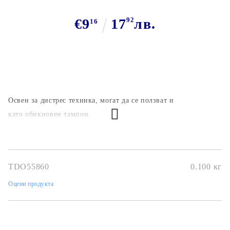
€9
17
92
лв.
16
Освен за дистрес техника, могат да се ползват и
като обикновен тампон.
TDO55860
0.100
кг
Оцени продукта