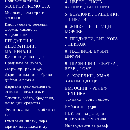
Полимерна глина -
4. ЦВЕТЯ , ЛИСТА ,
SCULPEY PREMO USA
КЛОНКИ , РАСТЕНИЯ
Молдове, текстури и
5. БОРДЮРИ , ПАНДЕЛКИ
отливки
, ШИРИТИ
Инструменти, режещи
6. ЖИВОТНИ , ПТИЦИ ,
форми, лакове за
МОРСКИ
моделиране
7. ПРЕДМЕТИ, БИТ, ХОРА
ПРЕДМЕТИ И
, ПЕЙЗАЖ
ДЕКОРАТИВНИ
8. НАДПИСИ, БУКВИ,
МАТЕРИАЛИ
ЦИФРИ
Кутии от дърво и др.
Предмети от дърво,
9. ПРАЗНИЧНИ , СВАТБА ,
стиропор, pvc и др.
БЕБЕ , LOVE
Дървени надписи, букви,
10. КОЛЕДНИ , XMAS ,
цифри и рамки
ЗИМНИ ЩАНЦИ
Дървени деко елементи,
ЕМБОСИНГ / РЕЛЕФ
основи и механизми
ТЕХНИКА
Текстил, зебло, бродерия,
Техника - Топъл ембос
помощни средства
Ембосинг пудри
Филц, вълна и пособия за
Шаблони за релеф и
тях
оцветяване с мастила
Гумирани листи, пера,
Инструменти за релеф
шринк пластмаса и др.