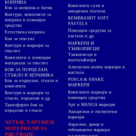
КОПРИНА
Комплекти сухи и
Бои за коприна и батик
акварелни пастели
Контури, комплекти за
REMBRANDT SOFT
коприна и помощни
PASTELS
средства
Помощни средства за
Естествена коприна
пастели и др.
Бои за текстил
МАРКЕРИ И
Контури и маркери за
ТЪНКОПИСЦИ
текстил
Тънкописци и
Комплекти и помощни
мултилайнери
материали за текстил
Алкохолни копик маркери и
БОИ ЗА ПОРЦЕЛАН,
мастила
СТЪКЛО И КЕРАМИКА
POSCA & SHAKE
Бои за порцелан, стъкло и
МАРКЕРИ
комплекти
Комплекти маркери и
Контури и маркери за
помощни средства
стъкло, порцелан и др.
Арт и MANGA маркери
Трансферни бои за
порцелан и стъкло
Акварелни и пигментни
маркери
ЧЕТКИ, ХАРТИИ И
Акрилни, декор и
МАТЕРИАЛИ ЗА
тебеширени маркери
РИСУВАНЕ