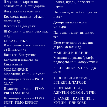
Декупажна хартия по-
Брокат, пудри, перфектни
голяма от А3+ стандартна
перли
Декупажни лак/лепила
Перлички, мозайки, цветен
Краклета, патини, ефектни
пясък
пасти и др.
Декоративно тиксо и
Пособия за декупаж
стикери
Шаблони и щампи декупаж
Панделки, ширити, лико,
и др.
тел
ЕНКАУСТИКА
Деко елементи от хартия,
Инструменти и комплекти
дърво, метал и др.
за Енкаустика
МАШИНИ И ЩАНЦИ
Восък за Енкаустика
Машини за рязане/релеф,
Картони и блокове за
подвързване и консумативи
Енкаустика
SPELLBINDERS USA - До
МОДЕЛИРАНЕ
-60%!
Моделини, глини и смоли
1. ОСНОВНИ ФОРМИ,
Полимерна глина - PAPA'S
ЕТИКЕТИ, ТАГОВЕ
CLAY
2. ОРНАМЕНТИ ,
Полимерна глина - FIMO
АЖУРНИ ФОРМИ , ЪГЛИ
PROFESSIONAL
Полимерна глина - FIMO
3. РАМКИ , КАРТИЧКИ ,
SOFT, FIMO EFFECT
КУТИИ , ПЛИКОВЕ