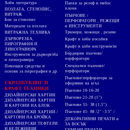
Хоби литература
Папки за релеф и ембос
плочи
ПОЗЛАТА, СТЕНОПИС,
ВИТРАЖ
ПЪНЧОВЕ /
Бои за стенопис
ПЕРФОРАТОРИ , РЕЖЕЩИ
Материали за позлата
и ИНСТРУМЕНТИ
Тримери, ножици , резачи
ВИТРАЖНА ТЕХНИКА
ДЪРВОРЕЗБА,
Крафт и хоби пособия
ПИРОГРАФИЯ И
Крафт и хоби инструменти
ЛИНОГРАВЮРА
Бордюрни пънчове/
Инструменти за дърворезба
перфоратори
и линогравюра
Специални пънчове/
Помощни средства и
перфоратори
основи за пирография и др.
Пънчове/перфоратори за
СКРАПБУКИНГ И
оформяне на ъгъл
КРАФТ ТЕХНИКИ
Пънчове 10-16-20
ДИЗАЙНЕРСКИ ХАРТИИ
Пънчове 21-28 (1")
ДИЗАЙНЕРСКИ ХАРТИИ
Пънчове 31- 38 (1,5")
И КАРТОНИ НА БЛОК
Пънчове 41- 88 /2" -3.5" /
ДИЗАЙНЕРСКИ ХАРТИИ /
КАРТОНИ НА БРОЙКА
ДЕКОРАТИВНИ ПЕЧАТИ и
ДИЗАЙНЕРСКИ ТЕФТЕРИ
ЗА ВОСЪК
И БЕЛЕЖНИЦИ
ГУМЕНИ ПЕЧАТИ