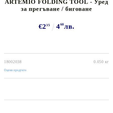
ARTEMIO FOLDING TOOL - Уред
за прегъване / биговане
€2
4
60
лв.
35
18002038
0.050
кг
Оцени продукта