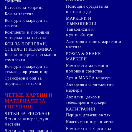
средства
Помощни средства за
Естествена коприна
пастели и др.
Бои за текстил
МАРКЕРИ И
Контури и маркери за
ТЪНКОПИСЦИ
текстил
Тънкописци и
Комплекти и помощни
мултилайнери
материали за текстил
Алкохолни копик маркери и
БОИ ЗА ПОРЦЕЛАН,
мастила
СТЪКЛО И КЕРАМИКА
POSCA & SHAKE
Бои за порцелан, стъкло и
МАРКЕРИ
комплекти
Комплекти маркери и
Контури и маркери за
помощни средства
стъкло, порцелан и др.
Арт и MANGA маркери
Трансферни бои за
порцелан и стъкло
Акварелни и пигментни
маркери
ЧЕТКИ, ХАРТИИ И
Акрилни, декор и
МАТЕРИАЛИ ЗА
тебеширени маркери
РИСУВАНЕ
КАЛИГРАФИЯ
ЧЕТКИ ЗА РИСУВАНЕ
Перца и дръжки за тях
Четки за акварел, туш ,
Класически пера и четки
мастила
Комплекти и хартии за
Четки за масло, акрил и