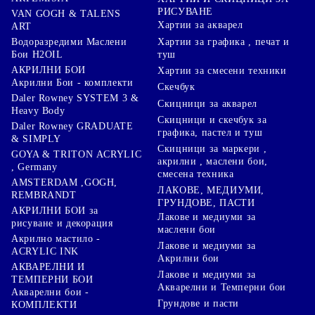
РИСУВАНЕ
VAN GOGH & TALENS
Хартии за акварел
ART
Хартии за графика , печат и
Водоразредими Маслени
туш
Бои H2OIL
АКРИЛНИ БОИ
Хартии за смесени техники
Акрилни Бои - комплекти
Скечбук
Daler Rowney SYSTEM 3 &
Скицници за акварел
Heavy Body
Скицници и скечбук за
Daler Rowney GRADUATE
графика, пастел и туш
& SIMPLY
Скицници за маркери ,
GOYA & TRITON АCRYLIC
акрилни , маслени бои,
, Germany
смесена техника
AMSTERDAM ,GOGH,
ЛАКОВЕ, МЕДИУМИ,
REMBRANDT
ГРУНДОВЕ, ПАСТИ
АКРИЛНИ БОИ за
Лакове и медиуми за
рисуване и декорация
маслени бои
Акрилно мастило -
Лакове и медиуми за
ACRYLIC INK
Акрилни бои
АКВАРЕЛНИ И
Лакове и медиуми за
ТЕМПЕРНИ БОИ
Акварелни и Темперни бои
Акварелни бои -
Грундове и пасти
КОМПЛЕКТИ