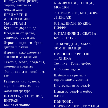
Инструменти, режещи
6. ЖИВОТНИ , ПТИЦИ ,
форми, лакове за
МОРСКИ
моделиране
7. ПРЕДМЕТИ, БИТ, ХОРА
ПРЕДМЕТИ И
, ПЕЙЗАЖ
ДЕКОРАТИВНИ
8. НАДПИСИ, БУКВИ,
МАТЕРИАЛИ
ЦИФРИ
Кутии от дърво и др.
Предмети от дърво,
9. ПРАЗНИЧНИ , СВАТБА ,
стиропор, pvc и др.
БЕБЕ , LOVE
Дървени надписи, букви,
10. КОЛЕДНИ , XMAS ,
цифри и рамки
ЗИМНИ ЩАНЦИ
Дървени деко елементи,
ЕМБОСИНГ / РЕЛЕФ
основи и механизми
ТЕХНИКА
Текстил, зебло, бродерия,
Техника - Топъл ембос
помощни средства
Ембосинг пудри
Филц, вълна и пособия за
Шаблони за релеф и
тях
оцветяване с мастила
Гумирани листи, пера,
Инструменти за релеф
шринк пластмаса и др.
Хоби литература
Папки за релеф и ембос
плочи
ПОЗЛАТА, СТЕНОПИС,
ВИТРАЖ
ПЪНЧОВЕ /
Бои за стенопис
ПЕРФОРАТОРИ , РЕЖЕЩИ