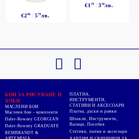
€1
79
3
50
лв.
€2
96
5
79
лв.
БОИ ЗА РИСУВАНЕ И
ПЛАТНА,
ИНСТРУМЕНТИ,
ХОБИ
СТАТИВИ И АКСЕСОАРИ
МАСЛЕНИ БОИ
Платна, дъски и рамки
Маслени бои - комплекти
Шпакли, Инструменти,
Daler-Rowney GEORGIAN
Валяци, Пособия
Daler-Rowney GRADUATE
Стативи, папки и аксесоари
REMBRANDT &
ARTEMISIA
ХАРТИИ И СКИЦНИЦИ ЗА