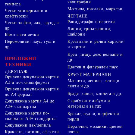
калиграфия
темпера
Мастила, писалки, маркери
Четки универсални и
ЧЕРТАНЕ
крафтърски
Рапидографи и пергели
Четки за фон, лак, грунд и
др.
Линии, триъгълници,
шаблони
Комплекти четки
Перомоливи, паус, туш и
Креативни и ръчни картони
др.
и хартии
Креп, тишу, деко велпапе и
ПРИЛОЖНИ
др.
ТЕХНИКИ
Цветен и фигурален паус
ДЕКУПАЖ
КРАФТ МАТЕРИАЛИ
Оризова декупажна хартия
Магнити, лепила, лепящи
А3 и по-голям формат
ленти и др.
Оризова декупажна хартия
Брадс, капси, копчета и др.
до А4 формат
Скрабукинг албуми и
Декупажна хартия А4 до
материали за тях
А3+ стандартна
Декупажна хартия по-
Брокат, пудри, перфектни
голяма от А3+ стандартна
перли
Декупажни лак/лепила
Перлички, мозайки, цветен
Краклета, патини, ефектни
пясък