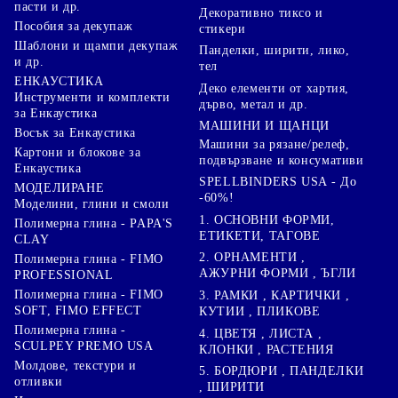
пасти и др.
Декоративно тиксо и
Пособия за декупаж
стикери
Шаблони и щампи декупаж
Панделки, ширити, лико,
и др.
тел
ЕНКАУСТИКА
Деко елементи от хартия,
Инструменти и комплекти
дърво, метал и др.
за Енкаустика
МАШИНИ И ЩАНЦИ
Восък за Енкаустика
Машини за рязане/релеф,
Картони и блокове за
подвързване и консумативи
Енкаустика
SPELLBINDERS USA - До
МОДЕЛИРАНЕ
-60%!
Моделини, глини и смоли
1. ОСНОВНИ ФОРМИ,
Полимерна глина - PAPA'S
ЕТИКЕТИ, ТАГОВЕ
CLAY
2. ОРНАМЕНТИ ,
Полимерна глина - FIMO
АЖУРНИ ФОРМИ , ЪГЛИ
PROFESSIONAL
Полимерна глина - FIMO
3. РАМКИ , КАРТИЧКИ ,
SOFT, FIMO EFFECT
КУТИИ , ПЛИКОВЕ
Полимерна глина -
4. ЦВЕТЯ , ЛИСТА ,
SCULPEY PREMO USA
КЛОНКИ , РАСТЕНИЯ
Молдове, текстури и
5. БОРДЮРИ , ПАНДЕЛКИ
отливки
, ШИРИТИ