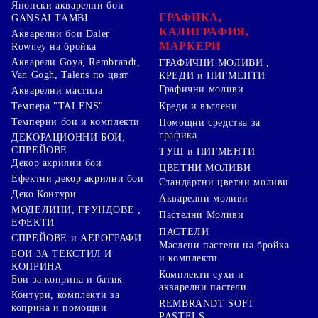
Японски акварелни бои
ГРАФИКА,
GANSAI TAMBI
КАЛИГРАФИЯ,
Акварелни бои Daler
МАРКЕРИ
Rowney на бройка
Акварели Goya, Rembrandt,
ГРАФИЧНИ МОЛИВИ ,
Van Gogh, Talens по цвят
КРЕДИ и ПИГМЕНТИ
Графични моливи
Акварелни мастила
Креди и въглени
Темпера "TALENS"
Темперни бои и комплекти
Помощни средства за
графика
ДЕКОРАЦИОННИ БОИ,
СПРЕЙОВЕ
ТУШ и ПИГМЕНТИ
Декор акрилни бои
ЦВЕТНИ МОЛИВИ
Ефектни декор акрилни бои
Стандартни цветни моливи
Деко Контури
Акварелни моливи
МОДЕЛИНИ, ГРУНДОВЕ ,
Пастелни Моливи
ЕФЕКТИ
ПАСТЕЛИ
СПРЕЙОВЕ и АЕРОГРАФИ
Маслени пастели на бройка
БОИ ЗА ТЕКСТИЛ И
и комплекти
КОПРИНА
Комплекти сухи и
Бои за коприна и батик
акварелни пастели
Контури, комплекти за
REMBRANDT SOFT
коприна и помощни
PASTELS