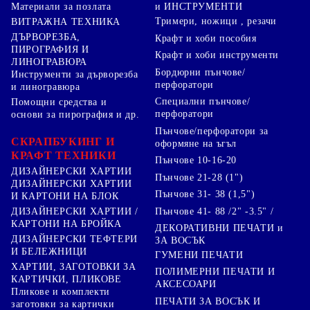
Материали за позлата
и ИНСТРУМЕНТИ
Тримери, ножици , резачи
ВИТРАЖНА ТЕХНИКА
ДЪРВОРЕЗБА,
Крафт и хоби пособия
ПИРОГРАФИЯ И
Крафт и хоби инструменти
ЛИНОГРАВЮРА
Бордюрни пънчове/
Инструменти за дърворезба
перфоратори
и линогравюра
Специални пънчове/
Помощни средства и
перфоратори
основи за пирография и др.
Пънчове/перфоратори за
СКРАПБУКИНГ И
оформяне на ъгъл
КРАФТ ТЕХНИКИ
Пънчове 10-16-20
ДИЗАЙНЕРСКИ ХАРТИИ
Пънчове 21-28 (1")
ДИЗАЙНЕРСКИ ХАРТИИ
Пънчове 31- 38 (1,5")
И КАРТОНИ НА БЛОК
Пънчове 41- 88 /2" -3.5" /
ДИЗАЙНЕРСКИ ХАРТИИ /
КАРТОНИ НА БРОЙКА
ДЕКОРАТИВНИ ПЕЧАТИ и
ДИЗАЙНЕРСКИ ТЕФТЕРИ
ЗА ВОСЪК
И БЕЛЕЖНИЦИ
ГУМЕНИ ПЕЧАТИ
ХАРТИИ, ЗАГОТОВКИ ЗА
ПОЛИМЕРНИ ПЕЧАТИ И
КАРТИЧКИ, ПЛИКОВЕ
АКСЕСОАРИ
Пликове и комплекти
ПЕЧАТИ ЗА ВОСЪК И
заготовки за картички