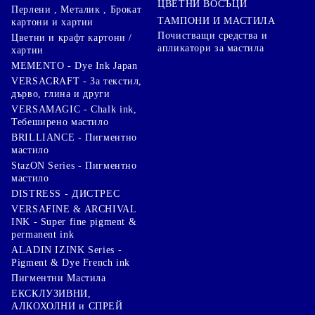
ЦВЕТНИ ВОСЪЦИ
Перлени , Металик , Брокат
ТАМПОНИ И МАСТИЛА
картони и хартии
Почистващи средства и
Цветни и крафт картони /
апликатори за мастила
хартии
MEMENTO - Dye Ink Japan
VERSACRAFT - За текстил,
дърво, глина и други
VERSAMAGIC - Chalk ink,
Тебеширено мастило
BRILLIANCE - Пигментно
мастило
StazON Series - Пигментно
мастило
DISTRESS - ДИСТРЕС
VERSAFINE & ARCHIVAL
INK - Super fine pigment &
permanent ink
ALADIN IZINK Series -
Pigment & Dye French ink
Пигментни Мастила
ЕКСКЛУЗИВНИ,
АЛКОХОЛНИ и СПРЕЙ