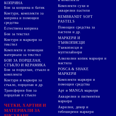
КОПРИНА
Комплекти сухи и
Бои за коприна и батик
акварелни пастели
Контури, комплекти за
REMBRANDT SOFT
коприна и помощни
PASTELS
средства
Помощни средства за
Естествена коприна
пастели и др.
Бои за текстил
МАРКЕРИ И
Контури и маркери за
ТЪНКОПИСЦИ
текстил
Тънкописци и
Комплекти и помощни
мултилайнери
материали за текстил
Алкохолни копик маркери и
БОИ ЗА ПОРЦЕЛАН,
мастила
СТЪКЛО И КЕРАМИКА
POSCA & SHAKE
Бои за порцелан, стъкло и
МАРКЕРИ
комплекти
Комплекти маркери и
Контури и маркери за
помощни средства
стъкло, порцелан и др.
Арт и MANGA маркери
Трансферни бои за
порцелан и стъкло
Акварелни и пигментни
маркери
ЧЕТКИ, ХАРТИИ И
Акрилни, декор и
МАТЕРИАЛИ ЗА
тебеширени маркери
РИСУВАНЕ