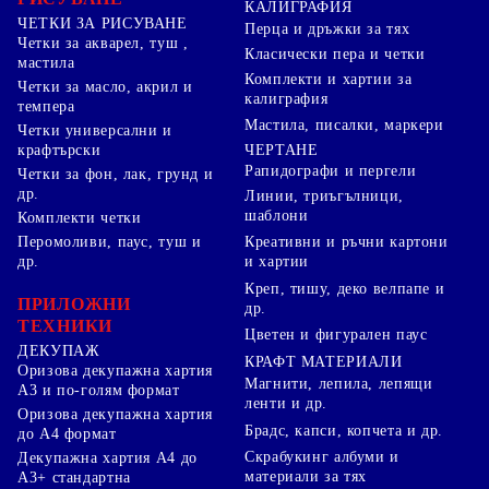
КАЛИГРАФИЯ
ЧЕТКИ ЗА РИСУВАНЕ
Перца и дръжки за тях
Четки за акварел, туш ,
Класически пера и четки
мастила
Комплекти и хартии за
Четки за масло, акрил и
калиграфия
темпера
Мастила, писалки, маркери
Четки универсални и
ЧЕРТАНЕ
крафтърски
Рапидографи и пергели
Четки за фон, лак, грунд и
др.
Линии, триъгълници,
шаблони
Комплекти четки
Перомоливи, паус, туш и
Креативни и ръчни картони
др.
и хартии
Креп, тишу, деко велпапе и
ПРИЛОЖНИ
др.
ТЕХНИКИ
Цветен и фигурален паус
ДЕКУПАЖ
КРАФТ МАТЕРИАЛИ
Оризова декупажна хартия
Магнити, лепила, лепящи
А3 и по-голям формат
ленти и др.
Оризова декупажна хартия
Брадс, капси, копчета и др.
до А4 формат
Скрабукинг албуми и
Декупажна хартия А4 до
материали за тях
А3+ стандартна