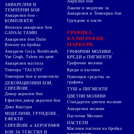
Акрилни бои
АКВАРЕЛНИ И
Лакове и медиуми за
ТЕМПЕРНИ БОИ
Акварелни и Темперни бои
Акварелни бои -
Грундове и пасти
КОМПЛЕКТИ
Японски акварелни бои
ГРАФИКА,
GANSAI TAMBI
КАЛИГРАФИЯ,
Акварелни бои Daler
МАРКЕРИ
Rowney на бройка
Акварели Goya, Rembrandt,
ГРАФИЧНИ МОЛИВИ ,
Van Gogh, Talens по цвят
КРЕДИ и ПИГМЕНТИ
Графични моливи
Акварелни мастила
Креди и въглени
Темпера "TALENS"
Темперни бои и комплекти
Помощни средства за
графика
ДЕКОРАЦИОННИ БОИ,
СПРЕЙОВЕ
ТУШ и ПИГМЕНТИ
Декор акрилни бои
ЦВЕТНИ МОЛИВИ
Ефектни декор акрилни бои
Стандартни цветни моливи
Деко Контури
Акварелни моливи
МОДЕЛИНИ, ГРУНДОВЕ ,
Пастелни Моливи
ЕФЕКТИ
ПАСТЕЛИ
СПРЕЙОВЕ и АЕРОГРАФИ
Маслени пастели на бройка
БОИ ЗА ТЕКСТИЛ И
и комплекти