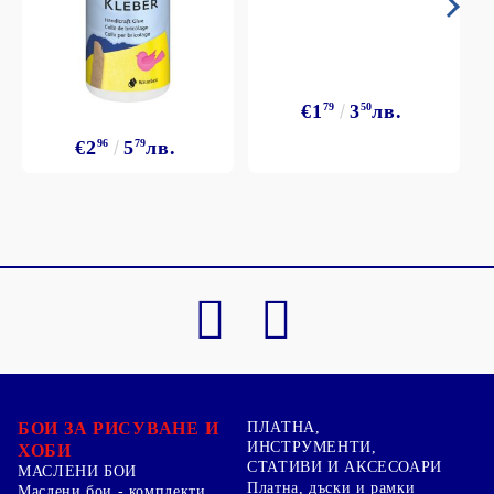
€1
79
3
50
лв.
€2
96
5
79
лв.
БОИ ЗА РИСУВАНЕ И
ПЛАТНА,
ИНСТРУМЕНТИ,
ХОБИ
СТАТИВИ И АКСЕСОАРИ
МАСЛЕНИ БОИ
Платна, дъски и рамки
Маслени бои - комплекти