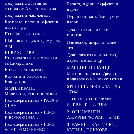
Декупажна хартия по-
Брокат, пудри, перфектни
голяма от А3+ стандартна
перли
Декупажни лак/лепила
Перлички, мозайки, цветен
Краклета, патини, ефектни
пясък
пасти и др.
Декоративно тиксо и
Пособия за декупаж
стикери
Шаблони и щампи декупаж
Панделки, ширити, лико,
и др.
тел
ЕНКАУСТИКА
Деко елементи от хартия,
Инструменти и комплекти
дърво, метал и др.
за Енкаустика
МАШИНИ И ЩАНЦИ
Восък за Енкаустика
Машини за рязане/релеф,
Картони и блокове за
подвързване и консумативи
Енкаустика
SPELLBINDERS USA - До
МОДЕЛИРАНЕ
-60%!
Моделини, глини и смоли
1. ОСНОВНИ ФОРМИ,
Полимерна глина - PAPA'S
ЕТИКЕТИ, ТАГОВЕ
CLAY
2. ОРНАМЕНТИ ,
Полимерна глина - FIMO
АЖУРНИ ФОРМИ , ЪГЛИ
PROFESSIONAL
Полимерна глина - FIMO
3. РАМКИ , КАРТИЧКИ ,
SOFT, FIMO EFFECT
КУТИИ , ПЛИКОВЕ