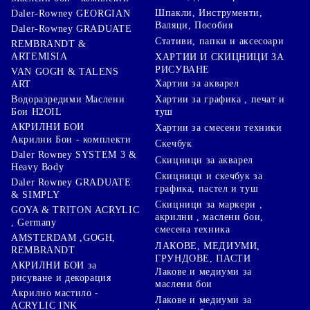
Шпакли, Инструменти,
Daler-Rowney GEORGIAN
Валяци, Пособия
Daler-Rowney GRADUATE
Стативи, папки и аксесоари
REMBRANDT &
ARTEMISIA
ХАРТИИ И СКИЦНИЦИ ЗА
РИСУВАНЕ
VAN GOGH & TALENS
Хартии за акварел
ART
Хартии за графика , печат и
Водоразредими Маслени
туш
Бои H2OIL
АКРИЛНИ БОИ
Хартии за смесени техники
Акрилни Бои - комплекти
Скечбук
Daler Rowney SYSTEM 3 &
Скицници за акварел
Heavy Body
Скицници и скечбук за
Daler Rowney GRADUATE
графика, пастел и туш
& SIMPLY
Скицници за маркери ,
GOYA & TRITON АCRYLIC
акрилни , маслени бои,
, Germany
смесена техника
AMSTERDAM ,GOGH,
ЛАКОВЕ, МЕДИУМИ,
REMBRANDT
ГРУНДОВЕ, ПАСТИ
АКРИЛНИ БОИ за
Лакове и медиуми за
рисуване и декорация
маслени бои
Акрилно мастило -
Лакове и медиуми за
ACRYLIC INK