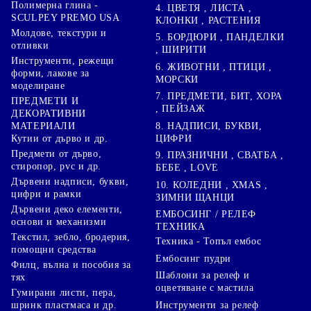
Полимерна глина -
4. ЦВЕТЯ , ЛИСТА ,
SCULPEY PREMO USA
КЛОНКИ , РАСТЕНИЯ
Молдове, текстури и
5. БОРДЮРИ , ПАНДЕЛКИ
отливки
, ШИРИТИ
Инструменти, режещи
6. ЖИВОТНИ , ПТИЦИ ,
форми, лакове за
МОРСКИ
моделиране
7. ПРЕДМЕТИ, БИТ, ХОРА
ПРЕДМЕТИ И
, ПЕЙЗАЖ
ДЕКОРАТИВНИ
8. НАДПИСИ, БУКВИ,
МАТЕРИАЛИ
ЦИФРИ
Кутии от дърво и др.
Предмети от дърво,
9. ПРАЗНИЧНИ , СВАТБА ,
стиропор, pvc и др.
БЕБЕ , LOVE
Дървени надписи, букви,
10. КОЛЕДНИ , XMAS ,
цифри и рамки
ЗИМНИ ЩАНЦИ
Дървени деко елементи,
ЕМБОСИНГ / РЕЛЕФ
основи и механизми
ТЕХНИКА
Текстил, зебло, бродерия,
Техника - Топъл ембос
помощни средства
Ембосинг пудри
Филц, вълна и пособия за
Шаблони за релеф и
тях
оцветяване с мастила
Гумирани листи, пера,
Инструменти за релеф
шринк пластмаса и др.