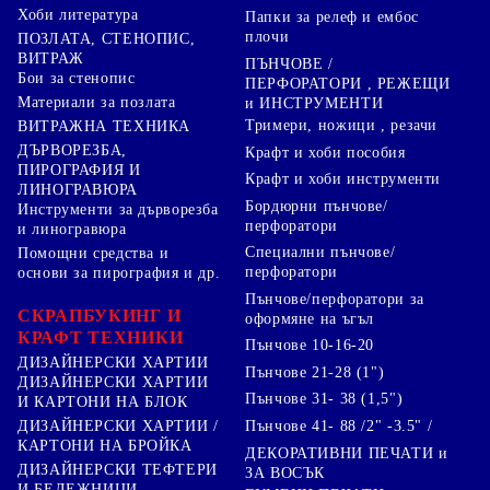
Хоби литература
Папки за релеф и ембос
плочи
ПОЗЛАТА, СТЕНОПИС,
ВИТРАЖ
ПЪНЧОВЕ /
Бои за стенопис
ПЕРФОРАТОРИ , РЕЖЕЩИ
Материали за позлата
и ИНСТРУМЕНТИ
Тримери, ножици , резачи
ВИТРАЖНА ТЕХНИКА
ДЪРВОРЕЗБА,
Крафт и хоби пособия
ПИРОГРАФИЯ И
Крафт и хоби инструменти
ЛИНОГРАВЮРА
Бордюрни пънчове/
Инструменти за дърворезба
перфоратори
и линогравюра
Специални пънчове/
Помощни средства и
перфоратори
основи за пирография и др.
Пънчове/перфоратори за
СКРАПБУКИНГ И
оформяне на ъгъл
КРАФТ ТЕХНИКИ
Пънчове 10-16-20
ДИЗАЙНЕРСКИ ХАРТИИ
Пънчове 21-28 (1")
ДИЗАЙНЕРСКИ ХАРТИИ
Пънчове 31- 38 (1,5")
И КАРТОНИ НА БЛОК
Пънчове 41- 88 /2" -3.5" /
ДИЗАЙНЕРСКИ ХАРТИИ /
КАРТОНИ НА БРОЙКА
ДЕКОРАТИВНИ ПЕЧАТИ и
ДИЗАЙНЕРСКИ ТЕФТЕРИ
ЗА ВОСЪК
И БЕЛЕЖНИЦИ