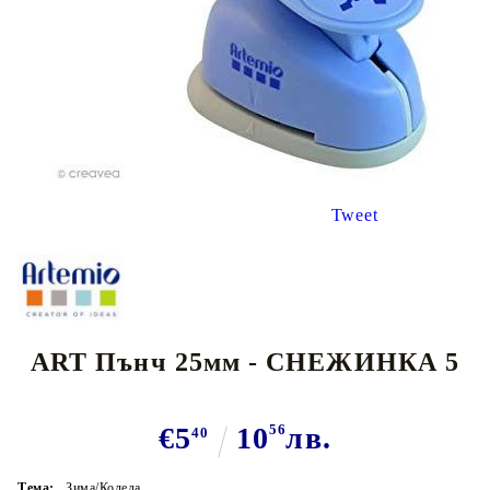
Tweet
ART Пънч 25мм - СНЕЖИНКА 5
€5
10
56
лв.
40
Тема:
Зима/Коледа