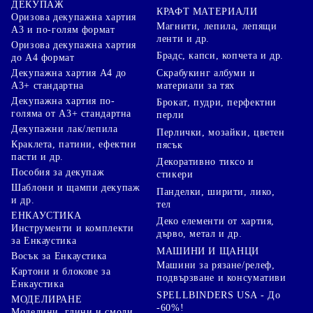
ДЕКУПАЖ
КРАФТ МАТЕРИАЛИ
Оризова декупажна хартия
Магнити, лепила, лепящи
А3 и по-голям формат
ленти и др.
Оризова декупажна хартия
Брадс, капси, копчета и др.
до А4 формат
Скрабукинг албуми и
Декупажна хартия А4 до
материали за тях
А3+ стандартна
Декупажна хартия по-
Брокат, пудри, перфектни
голяма от А3+ стандартна
перли
Декупажни лак/лепила
Перлички, мозайки, цветен
Краклета, патини, ефектни
пясък
пасти и др.
Декоративно тиксо и
Пособия за декупаж
стикери
Шаблони и щампи декупаж
Панделки, ширити, лико,
и др.
тел
ЕНКАУСТИКА
Деко елементи от хартия,
Инструменти и комплекти
дърво, метал и др.
за Енкаустика
МАШИНИ И ЩАНЦИ
Восък за Енкаустика
Машини за рязане/релеф,
Картони и блокове за
подвързване и консумативи
Енкаустика
SPELLBINDERS USA - До
МОДЕЛИРАНЕ
-60%!
Моделини, глини и смоли