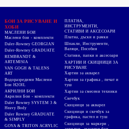
БОИ ЗА РИСУВАНЕ И
ПЛАТНА,
ИНСТРУМЕНТИ,
ХОБИ
СТАТИВИ И АКСЕСОАРИ
МАСЛЕНИ БОИ
Платна, дъски и рамки
Маслени бои - комплекти
Шпакли, Инструменти,
Daler-Rowney GEORGIAN
Валяци, Пособия
Daler-Rowney GRADUATE
Стативи, папки и аксесоари
REMBRANDT &
ARTEMISIA
ХАРТИИ И СКИЦНИЦИ ЗА
РИСУВАНЕ
VAN GOGH & TALENS
Хартии за акварел
ART
Хартии за графика , печат и
Водоразредими Маслени
туш
Бои H2OIL
АКРИЛНИ БОИ
Хартии за смесени техники
Акрилни Бои - комплекти
Скечбук
Daler Rowney SYSTEM 3 &
Скицници за акварел
Heavy Body
Скицници и скечбук за
Daler Rowney GRADUATE
графика, пастел и туш
& SIMPLY
Скицници за маркери ,
GOYA & TRITON АCRYLIC
акрилни , маслени бои,