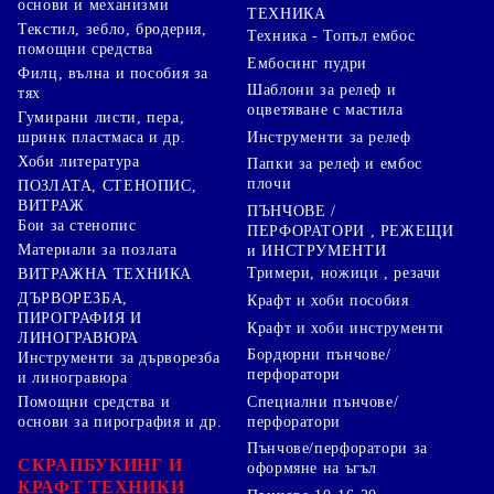
основи и механизми
ТЕХНИКА
Текстил, зебло, бродерия,
Техника - Топъл ембос
помощни средства
Ембосинг пудри
Филц, вълна и пособия за
Шаблони за релеф и
тях
оцветяване с мастила
Гумирани листи, пера,
Инструменти за релеф
шринк пластмаса и др.
Хоби литература
Папки за релеф и ембос
плочи
ПОЗЛАТА, СТЕНОПИС,
ВИТРАЖ
ПЪНЧОВЕ /
Бои за стенопис
ПЕРФОРАТОРИ , РЕЖЕЩИ
Материали за позлата
и ИНСТРУМЕНТИ
Тримери, ножици , резачи
ВИТРАЖНА ТЕХНИКА
ДЪРВОРЕЗБА,
Крафт и хоби пособия
ПИРОГРАФИЯ И
Крафт и хоби инструменти
ЛИНОГРАВЮРА
Бордюрни пънчове/
Инструменти за дърворезба
перфоратори
и линогравюра
Специални пънчове/
Помощни средства и
перфоратори
основи за пирография и др.
Пънчове/перфоратори за
СКРАПБУКИНГ И
оформяне на ъгъл
КРАФТ ТЕХНИКИ