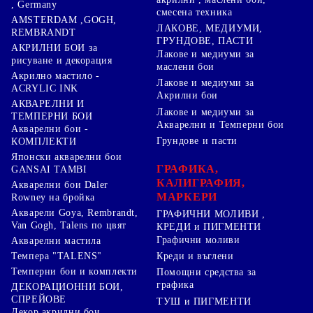
, Germany
смесена техника
AMSTERDAM ,GOGH,
ЛАКОВЕ, МЕДИУМИ,
REMBRANDT
ГРУНДОВЕ, ПАСТИ
АКРИЛНИ БОИ за
Лакове и медиуми за
рисуване и декорация
маслени бои
Акрилно мастило -
Лакове и медиуми за
ACRYLIC INK
Акрилни бои
АКВАРЕЛНИ И
Лакове и медиуми за
ТЕМПЕРНИ БОИ
Акварелни и Темперни бои
Акварелни бои -
Грундове и пасти
КОМПЛЕКТИ
Японски акварелни бои
ГРАФИКА,
GANSAI TAMBI
КАЛИГРАФИЯ,
Акварелни бои Daler
МАРКЕРИ
Rowney на бройка
Акварели Goya, Rembrandt,
ГРАФИЧНИ МОЛИВИ ,
Van Gogh, Talens по цвят
КРЕДИ и ПИГМЕНТИ
Графични моливи
Акварелни мастила
Креди и въглени
Темпера "TALENS"
Темперни бои и комплекти
Помощни средства за
графика
ДЕКОРАЦИОННИ БОИ,
СПРЕЙОВЕ
ТУШ и ПИГМЕНТИ
Декор акрилни бои