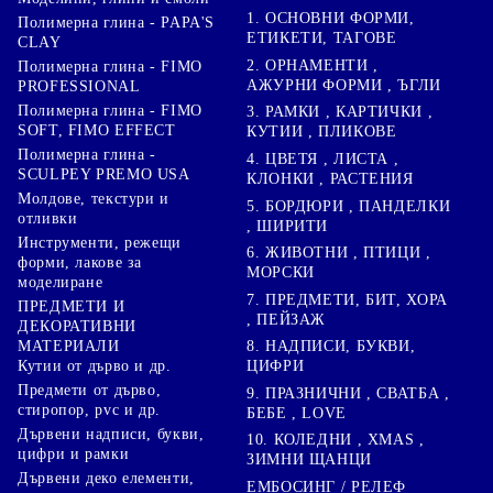
1. ОСНОВНИ ФОРМИ,
Полимерна глина - PAPA'S
ЕТИКЕТИ, ТАГОВЕ
CLAY
2. ОРНАМЕНТИ ,
Полимерна глина - FIMO
АЖУРНИ ФОРМИ , ЪГЛИ
PROFESSIONAL
Полимерна глина - FIMO
3. РАМКИ , КАРТИЧКИ ,
SOFT, FIMO EFFECT
КУТИИ , ПЛИКОВЕ
Полимерна глина -
4. ЦВЕТЯ , ЛИСТА ,
SCULPEY PREMO USA
КЛОНКИ , РАСТЕНИЯ
Молдове, текстури и
5. БОРДЮРИ , ПАНДЕЛКИ
отливки
, ШИРИТИ
Инструменти, режещи
6. ЖИВОТНИ , ПТИЦИ ,
форми, лакове за
МОРСКИ
моделиране
7. ПРЕДМЕТИ, БИТ, ХОРА
ПРЕДМЕТИ И
, ПЕЙЗАЖ
ДЕКОРАТИВНИ
8. НАДПИСИ, БУКВИ,
МАТЕРИАЛИ
ЦИФРИ
Кутии от дърво и др.
Предмети от дърво,
9. ПРАЗНИЧНИ , СВАТБА ,
стиропор, pvc и др.
БЕБЕ , LOVE
Дървени надписи, букви,
10. КОЛЕДНИ , XMAS ,
цифри и рамки
ЗИМНИ ЩАНЦИ
Дървени деко елементи,
ЕМБОСИНГ / РЕЛЕФ