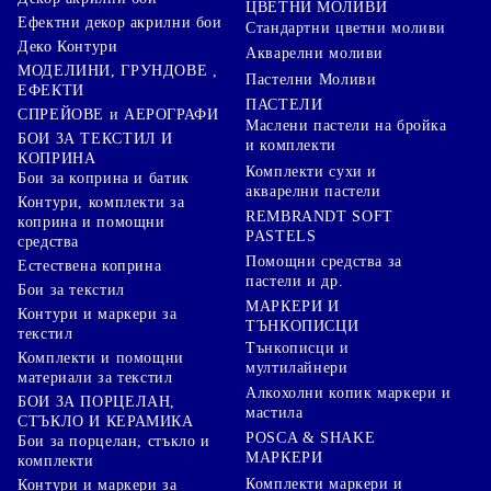
ЦВЕТНИ МОЛИВИ
Ефектни декор акрилни бои
Стандартни цветни моливи
Деко Контури
Акварелни моливи
МОДЕЛИНИ, ГРУНДОВЕ ,
Пастелни Моливи
ЕФЕКТИ
ПАСТЕЛИ
СПРЕЙОВЕ и АЕРОГРАФИ
Маслени пастели на бройка
БОИ ЗА ТЕКСТИЛ И
и комплекти
КОПРИНА
Комплекти сухи и
Бои за коприна и батик
акварелни пастели
Контури, комплекти за
REMBRANDT SOFT
коприна и помощни
PASTELS
средства
Помощни средства за
Естествена коприна
пастели и др.
Бои за текстил
МАРКЕРИ И
Контури и маркери за
ТЪНКОПИСЦИ
текстил
Тънкописци и
Комплекти и помощни
мултилайнери
материали за текстил
Алкохолни копик маркери и
БОИ ЗА ПОРЦЕЛАН,
мастила
СТЪКЛО И КЕРАМИКА
POSCA & SHAKE
Бои за порцелан, стъкло и
МАРКЕРИ
комплекти
Комплекти маркери и
Контури и маркери за