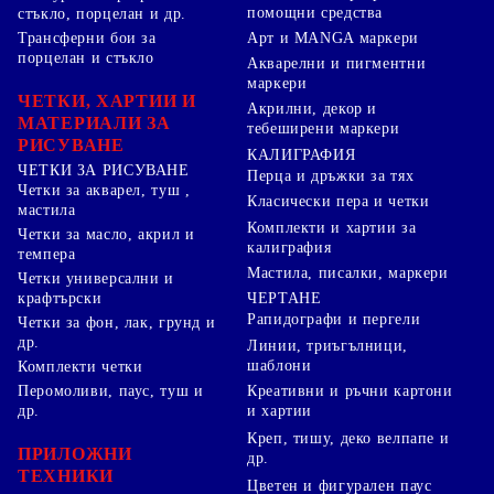
помощни средства
стъкло, порцелан и др.
Арт и MANGA маркери
Трансферни бои за
порцелан и стъкло
Акварелни и пигментни
маркери
ЧЕТКИ, ХАРТИИ И
Акрилни, декор и
МАТЕРИАЛИ ЗА
тебеширени маркери
РИСУВАНЕ
КАЛИГРАФИЯ
ЧЕТКИ ЗА РИСУВАНЕ
Перца и дръжки за тях
Четки за акварел, туш ,
Класически пера и четки
мастила
Комплекти и хартии за
Четки за масло, акрил и
калиграфия
темпера
Мастила, писалки, маркери
Четки универсални и
ЧЕРТАНЕ
крафтърски
Рапидографи и пергели
Четки за фон, лак, грунд и
др.
Линии, триъгълници,
шаблони
Комплекти четки
Перомоливи, паус, туш и
Креативни и ръчни картони
др.
и хартии
Креп, тишу, деко велпапе и
ПРИЛОЖНИ
др.
ТЕХНИКИ
Цветен и фигурален паус