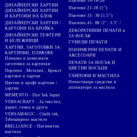
Пънчове 10-16-20
ДИЗАЙНЕРСКИ ХАРТИИ
Пънчове 21-28 (1")
ДИЗАЙНЕРСКИ ХАРТИИ
Пънчове 31- 38 (1,5")
И КАРТОНИ НА БЛОК
Пънчове 41- 88 /2" -3.5" /
ДИЗАЙНЕРСКИ ХАРТИИ /
КАРТОНИ НА БРОЙКА
ДЕКОРАТИВНИ ПЕЧАТИ и
ДИЗАЙНЕРСКИ ТЕФТЕРИ
ЗА ВОСЪК
И БЕЛЕЖНИЦИ
ГУМЕНИ ПЕЧАТИ
ХАРТИИ, ЗАГОТОВКИ ЗА
ПОЛИМЕРНИ ПЕЧАТИ И
КАРТИЧКИ, ПЛИКОВЕ
АКСЕСОАРИ
Пликове и комплекти
ПЕЧАТИ ЗА ВОСЪК И
заготовки за картички
ЦВЕТНИ ВОСЪЦИ
Перлени , Металик , Брокат
ТАМПОНИ И МАСТИЛА
картони и хартии
Почистващи средства и
Цветни и крафт картони /
апликатори за мастила
хартии
MEMENTO - Dye Ink Japan
VERSACRAFT - За текстил,
дърво, глина и други
VERSAMAGIC - Chalk ink,
Тебеширено мастило
BRILLIANCE - Пигментно
мастило