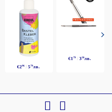
€1
79
3
50
лв.
€2
96
5
79
лв.