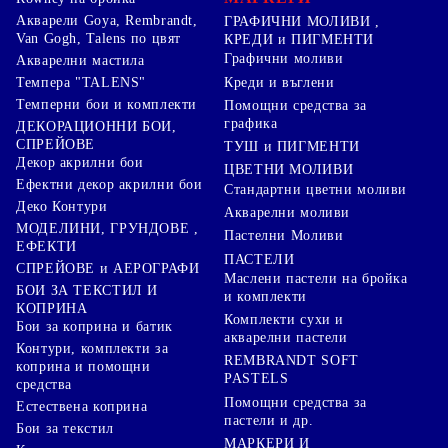
Акварели Goya, Rembrandt,
ГРАФИЧНИ МОЛИВИ ,
Van Gogh, Talens по цвят
КРЕДИ и ПИГМЕНТИ
Графични моливи
Акварелни мастила
Креди и въглени
Темпера "TALENS"
Темперни бои и комплекти
Помощни средства за
графика
ДЕКОРАЦИОННИ БОИ,
СПРЕЙОВЕ
ТУШ и ПИГМЕНТИ
Декор акрилни бои
ЦВЕТНИ МОЛИВИ
Ефектни декор акрилни бои
Стандартни цветни моливи
Деко Контури
Акварелни моливи
МОДЕЛИНИ, ГРУНДОВЕ ,
Пастелни Моливи
ЕФЕКТИ
ПАСТЕЛИ
СПРЕЙОВЕ и АЕРОГРАФИ
Маслени пастели на бройка
БОИ ЗА ТЕКСТИЛ И
и комплекти
КОПРИНА
Комплекти сухи и
Бои за коприна и батик
акварелни пастели
Контури, комплекти за
REMBRANDT SOFT
коприна и помощни
PASTELS
средства
Помощни средства за
Естествена коприна
пастели и др.
Бои за текстил
МАРКЕРИ И