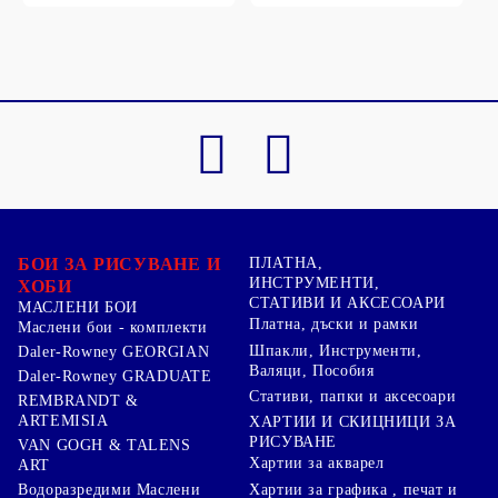
БОИ ЗА РИСУВАНЕ И
ПЛАТНА,
ИНСТРУМЕНТИ,
ХОБИ
СТАТИВИ И АКСЕСОАРИ
МАСЛЕНИ БОИ
Платна, дъски и рамки
Маслени бои - комплекти
Шпакли, Инструменти,
Daler-Rowney GEORGIAN
Валяци, Пособия
Daler-Rowney GRADUATE
Стативи, папки и аксесоари
REMBRANDT &
ARTEMISIA
ХАРТИИ И СКИЦНИЦИ ЗА
РИСУВАНЕ
VAN GOGH & TALENS
Хартии за акварел
ART
Хартии за графика , печат и
Водоразредими Маслени