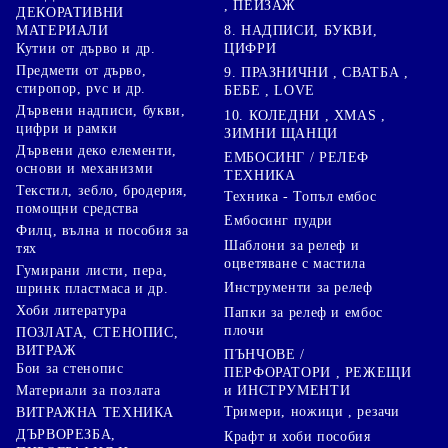
, ПЕЙЗАЖ
ДЕКОРАТИВНИ
8. НАДПИСИ, БУКВИ,
МАТЕРИАЛИ
ЦИФРИ
Кутии от дърво и др.
Предмети от дърво,
9. ПРАЗНИЧНИ , СВАТБА ,
стиропор, pvc и др.
БЕБЕ , LOVE
Дървени надписи, букви,
10. КОЛЕДНИ , XMAS ,
цифри и рамки
ЗИМНИ ЩАНЦИ
Дървени деко елементи,
ЕМБОСИНГ / РЕЛЕФ
основи и механизми
ТЕХНИКА
Текстил, зебло, бродерия,
Техника - Топъл ембос
помощни средства
Ембосинг пудри
Филц, вълна и пособия за
Шаблони за релеф и
тях
оцветяване с мастила
Гумирани листи, пера,
Инструменти за релеф
шринк пластмаса и др.
Хоби литература
Папки за релеф и ембос
плочи
ПОЗЛАТА, СТЕНОПИС,
ВИТРАЖ
ПЪНЧОВЕ /
Бои за стенопис
ПЕРФОРАТОРИ , РЕЖЕЩИ
Материали за позлата
и ИНСТРУМЕНТИ
Тримери, ножици , резачи
ВИТРАЖНА ТЕХНИКА
ДЪРВОРЕЗБА,
Крафт и хоби пособия