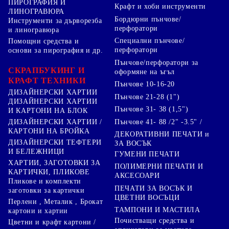
ПИРОГРАФИЯ И
Крафт и хоби инструменти
ЛИНОГРАВЮРА
Бордюрни пънчове/
Инструменти за дърворезба
перфоратори
и линогравюра
Специални пънчове/
Помощни средства и
перфоратори
основи за пирография и др.
Пънчове/перфоратори за
СКРАПБУКИНГ И
оформяне на ъгъл
КРАФТ ТЕХНИКИ
Пънчове 10-16-20
ДИЗАЙНЕРСКИ ХАРТИИ
Пънчове 21-28 (1")
ДИЗАЙНЕРСКИ ХАРТИИ
Пънчове 31- 38 (1,5")
И КАРТОНИ НА БЛОК
Пънчове 41- 88 /2" -3.5" /
ДИЗАЙНЕРСКИ ХАРТИИ /
КАРТОНИ НА БРОЙКА
ДЕКОРАТИВНИ ПЕЧАТИ и
ДИЗАЙНЕРСКИ ТЕФТЕРИ
ЗА ВОСЪК
И БЕЛЕЖНИЦИ
ГУМЕНИ ПЕЧАТИ
ХАРТИИ, ЗАГОТОВКИ ЗА
ПОЛИМЕРНИ ПЕЧАТИ И
КАРТИЧКИ, ПЛИКОВЕ
АКСЕСОАРИ
Пликове и комплекти
ПЕЧАТИ ЗА ВОСЪК И
заготовки за картички
ЦВЕТНИ ВОСЪЦИ
Перлени , Металик , Брокат
ТАМПОНИ И МАСТИЛА
картони и хартии
Почистващи средства и
Цветни и крафт картони /