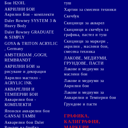
туш
Бои H2OIL
АКРИЛНИ БОИ
Хартии за смесени техники
Акрилни Бои - комплекти
Скечбук
Daler Rowney SYSTEM 3 &
Скицници за акварел
Heavy Body
Скицници и скечбук за
Daler Rowney GRADUATE
графика, пастел и туш
& SIMPLY
Скицници за маркери ,
GOYA & TRITON АCRYLIC
акрилни , маслени бои,
, Germany
смесена техника
AMSTERDAM ,GOGH,
ЛАКОВЕ, МЕДИУМИ,
REMBRANDT
ГРУНДОВЕ, ПАСТИ
АКРИЛНИ БОИ за
Лакове и медиуми за
рисуване и декорация
маслени бои
Акрилно мастило -
Лакове и медиуми за
ACRYLIC INK
Акрилни бои
АКВАРЕЛНИ И
Лакове и медиуми за
ТЕМПЕРНИ БОИ
Акварелни и Темперни бои
Акварелни бои -
Грундове и пасти
КОМПЛЕКТИ
Японски акварелни бои
ГРАФИКА,
GANSAI TAMBI
КАЛИГРАФИЯ,
Акварелни бои Daler
МАРКЕРИ
Rowney на бройка