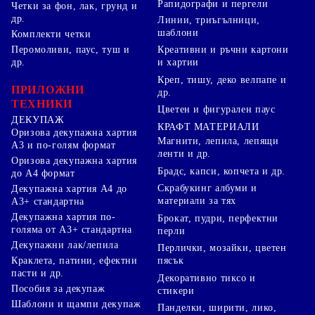
Рапидографи и пергели
Четки за фон, лак, грунд и
др.
Линии, триъгълници,
шаблони
Комплекти четки
Перомоливи, паус, туш и
Креативни и ръчни картони
др.
и хартии
Креп, тишу, деко велпапе и
ПРИЛОЖНИ
др.
ТЕХНИКИ
Цветен и фигурален паус
ДЕКУПАЖ
КРАФТ МАТЕРИАЛИ
Оризова декупажна хартия
Магнити, лепила, лепящи
А3 и по-голям формат
ленти и др.
Оризова декупажна хартия
Брадс, капси, копчета и др.
до А4 формат
Скрабукинг албуми и
Декупажна хартия А4 до
материали за тях
А3+ стандартна
Декупажна хартия по-
Брокат, пудри, перфектни
голяма от А3+ стандартна
перли
Декупажни лак/лепила
Перлички, мозайки, цветен
Краклета, патини, ефектни
пясък
пасти и др.
Декоративно тиксо и
Пособия за декупаж
стикери
Шаблони и щампи декупаж
Панделки, ширити, лико,