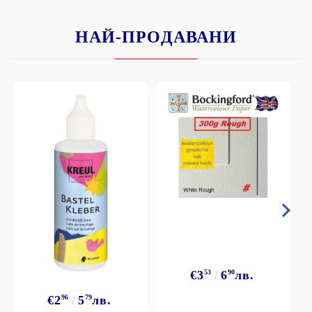
НАЙ-ПРОДАВАНИ
€3
53
6
90
лв.
€2
96
5
79
лв.