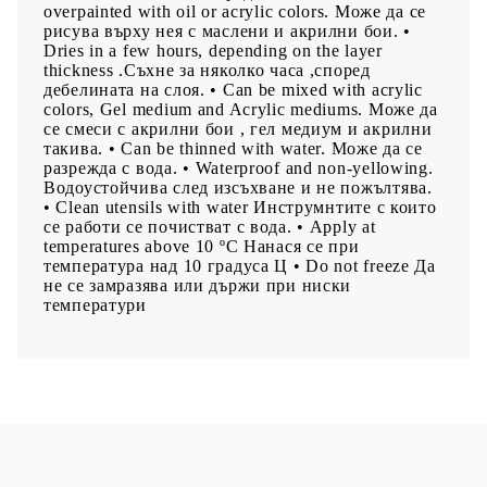
overpainted with oil or acrylic colors. Може да се
рисува върху нея с маслени и акрилни бои. •
Dries in a few hours, depending on the layer
thickness .Съхне за няколко часа ,според
дебелината на слоя. • Can be mixed with acrylic
colors, Gel medium and Acrylic mediums. Може да
се смеси с акрилни бои , гел медиум и акрилни
такива. • Can be thinned with water. Може да се
разрежда с вода. • Waterproof and non-yellowing.
Водоустойчива след изсъхване и не пожълтява.
• Clean utensils with water Инструмнтите с които
се работи се почистват с вода. • Apply at
temperatures above 10 ºC Нанася се при
температура над 10 градуса Ц • Do not freeze Да
не се замразява или държи при ниски
температури