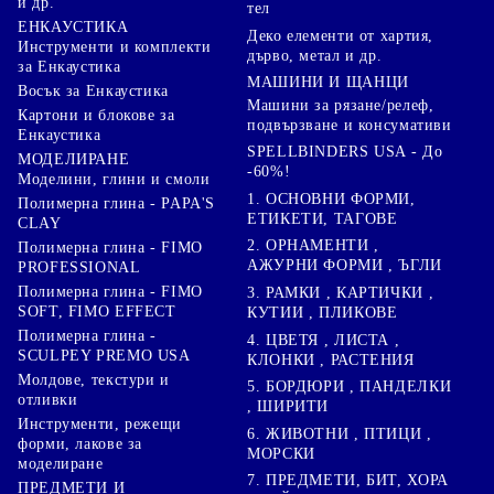
и др.
тел
ЕНКАУСТИКА
Деко елементи от хартия,
Инструменти и комплекти
дърво, метал и др.
за Енкаустика
МАШИНИ И ЩАНЦИ
Восък за Енкаустика
Машини за рязане/релеф,
Картони и блокове за
подвързване и консумативи
Енкаустика
SPELLBINDERS USA - До
МОДЕЛИРАНЕ
-60%!
Моделини, глини и смоли
1. ОСНОВНИ ФОРМИ,
Полимерна глина - PAPA'S
ЕТИКЕТИ, ТАГОВЕ
CLAY
2. ОРНАМЕНТИ ,
Полимерна глина - FIMO
АЖУРНИ ФОРМИ , ЪГЛИ
PROFESSIONAL
Полимерна глина - FIMO
3. РАМКИ , КАРТИЧКИ ,
SOFT, FIMO EFFECT
КУТИИ , ПЛИКОВЕ
Полимерна глина -
4. ЦВЕТЯ , ЛИСТА ,
SCULPEY PREMO USA
КЛОНКИ , РАСТЕНИЯ
Молдове, текстури и
5. БОРДЮРИ , ПАНДЕЛКИ
отливки
, ШИРИТИ
Инструменти, режещи
6. ЖИВОТНИ , ПТИЦИ ,
форми, лакове за
МОРСКИ
моделиране
7. ПРЕДМЕТИ, БИТ, ХОРА
ПРЕДМЕТИ И