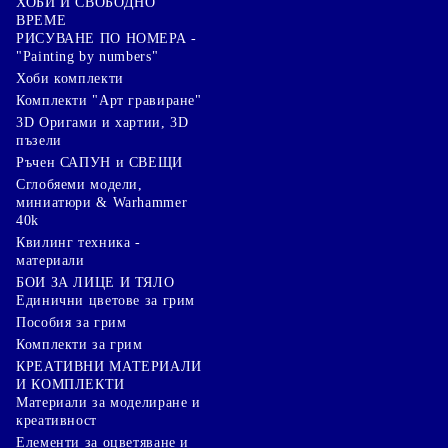
ХОБИ И СВОБОДНО
ВРЕМЕ
РИСУВАНЕ ПО НОМЕРА -
"Painting by numbers"
Хоби комплекти
Комплекти "Арт гравиране"
3D Оригами и хартии, 3D
пъзели
Ръчен САПУН и СВЕЩИ
Сглобяеми модели,
миниатюри & Warhammer
40k
Квилинг техника -
материали
БОИ ЗА ЛИЦЕ И ТЯЛО
Единични цветове за грим
Пособия за грим
Комплекти за грим
КРЕАТИВНИ МАТЕРИАЛИ
И КОМПЛЕКТИ
Mатериали за моделиране и
креативност
Елементи за оцветяване и