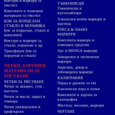
Контури и маркери за
ТЪНКОПИСЦИ
текстил
Тънкописци и
Комплекти и помощни
мултилайнери
материали за текстил
Алкохолни копик маркери и
БОИ ЗА ПОРЦЕЛАН,
мастила
СТЪКЛО И КЕРАМИКА
POSCA & SHAKE
Бои за порцелан, стъкло и
МАРКЕРИ
комплекти
Комплекти маркери и
Контури и маркери за
помощни средства
стъкло, порцелан и др.
Арт и MANGA маркери
Трансферни бои за
порцелан и стъкло
Акварелни и пигментни
маркери
ЧЕТКИ, ХАРТИИ И
Акрилни, декор и
МАТЕРИАЛИ ЗА
тебеширени маркери
РИСУВАНЕ
КАЛИГРАФИЯ
ЧЕТКИ ЗА РИСУВАНЕ
Перца и дръжки за тях
Четки за акварел, туш ,
Класически пера и четки
мастила
Комплекти и хартии за
Четки за масло, акрил и
калиграфия
темпера
Мастила, писалки, маркери
Четки универсални и
ЧЕРТАНЕ
крафтърски