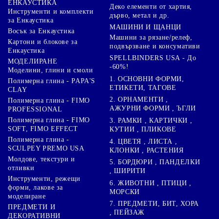
ЕНКАУСТИКА
Деко елементи от хартия,
Инструменти и комплекти
дърво, метал и др.
за Енкаустика
МАШИНИ И ЩАНЦИ
Восък за Енкаустика
Машини за рязане/релеф,
Картони и блокове за
подвързване и консумативи
Енкаустика
SPELLBINDERS USA - До
МОДЕЛИРАНЕ
-60%!
Моделини, глини и смоли
1. ОСНОВНИ ФОРМИ,
Полимерна глина - PAPA'S
ЕТИКЕТИ, ТАГОВЕ
CLAY
2. ОРНАМЕНТИ ,
Полимерна глина - FIMO
АЖУРНИ ФОРМИ , ЪГЛИ
PROFESSIONAL
Полимерна глина - FIMO
3. РАМКИ , КАРТИЧКИ ,
SOFT, FIMO EFFECT
КУТИИ , ПЛИКОВЕ
Полимерна глина -
4. ЦВЕТЯ , ЛИСТА ,
SCULPEY PREMO USA
КЛОНКИ , РАСТЕНИЯ
Молдове, текстури и
5. БОРДЮРИ , ПАНДЕЛКИ
отливки
, ШИРИТИ
Инструменти, режещи
6. ЖИВОТНИ , ПТИЦИ ,
форми, лакове за
МОРСКИ
моделиране
7. ПРЕДМЕТИ, БИТ, ХОРА
ПРЕДМЕТИ И
, ПЕЙЗАЖ
ДЕКОРАТИВНИ