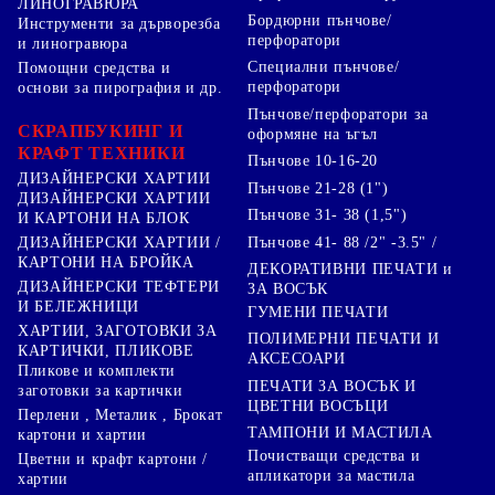
ЛИНОГРАВЮРА
Бордюрни пънчове/
Инструменти за дърворезба
перфоратори
и линогравюра
Специални пънчове/
Помощни средства и
перфоратори
основи за пирография и др.
Пънчове/перфоратори за
СКРАПБУКИНГ И
оформяне на ъгъл
КРАФТ ТЕХНИКИ
Пънчове 10-16-20
ДИЗАЙНЕРСКИ ХАРТИИ
Пънчове 21-28 (1")
ДИЗАЙНЕРСКИ ХАРТИИ
Пънчове 31- 38 (1,5")
И КАРТОНИ НА БЛОК
Пънчове 41- 88 /2" -3.5" /
ДИЗАЙНЕРСКИ ХАРТИИ /
КАРТОНИ НА БРОЙКА
ДЕКОРАТИВНИ ПЕЧАТИ и
ДИЗАЙНЕРСКИ ТЕФТЕРИ
ЗА ВОСЪК
И БЕЛЕЖНИЦИ
ГУМЕНИ ПЕЧАТИ
ХАРТИИ, ЗАГОТОВКИ ЗА
ПОЛИМЕРНИ ПЕЧАТИ И
КАРТИЧКИ, ПЛИКОВЕ
АКСЕСОАРИ
Пликове и комплекти
ПЕЧАТИ ЗА ВОСЪК И
заготовки за картички
ЦВЕТНИ ВОСЪЦИ
Перлени , Металик , Брокат
ТАМПОНИ И МАСТИЛА
картони и хартии
Почистващи средства и
Цветни и крафт картони /
апликатори за мастила
хартии