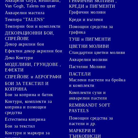
Акварели Goya, Rembrandt,
ГРАФИЧНИ МОЛИВИ ,
Van Gogh, Talens по цвят
КРЕДИ и ПИГМЕНТИ
Графични моливи
Акварелни мастила
Креди и въглени
Темпера "TALENS"
Темперни бои и комплекти
Помощни средства за
графика
ДЕКОРАЦИОННИ БОИ,
СПРЕЙОВЕ
ТУШ и ПИГМЕНТИ
Декор акрилни бои
ЦВЕТНИ МОЛИВИ
Ефектни декор акрилни бои
Стандартни цветни моливи
Деко Контури
Акварелни моливи
МОДЕЛИНИ, ГРУНДОВЕ ,
Пастелни Моливи
ЕФЕКТИ
ПАСТЕЛИ
СПРЕЙОВЕ и АЕРОГРАФИ
Маслени пастели на бройка
БОИ ЗА ТЕКСТИЛ И
и комплекти
КОПРИНА
Комплекти сухи и
Бои за коприна и батик
акварелни пастели
Контури, комплекти за
REMBRANDT SOFT
коприна и помощни
PASTELS
средства
Помощни средства за
Естествена коприна
пастели и др.
Бои за текстил
МАРКЕРИ И
Контури и маркери за
ТЪНКОПИСЦИ