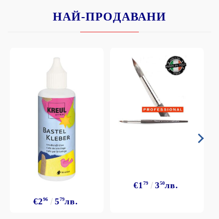
НАЙ-ПРОДАВАНИ
€1
79
3
50
лв.
€2
96
5
79
лв.