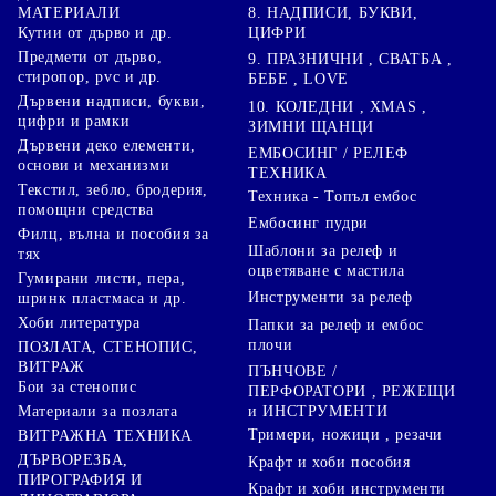
8. НАДПИСИ, БУКВИ,
МАТЕРИАЛИ
ЦИФРИ
Кутии от дърво и др.
Предмети от дърво,
9. ПРАЗНИЧНИ , СВАТБА ,
стиропор, pvc и др.
БЕБЕ , LOVE
Дървени надписи, букви,
10. КОЛЕДНИ , XMAS ,
цифри и рамки
ЗИМНИ ЩАНЦИ
Дървени деко елементи,
ЕМБОСИНГ / РЕЛЕФ
основи и механизми
ТЕХНИКА
Текстил, зебло, бродерия,
Техника - Топъл ембос
помощни средства
Ембосинг пудри
Филц, вълна и пособия за
Шаблони за релеф и
тях
оцветяване с мастила
Гумирани листи, пера,
Инструменти за релеф
шринк пластмаса и др.
Хоби литература
Папки за релеф и ембос
плочи
ПОЗЛАТА, СТЕНОПИС,
ВИТРАЖ
ПЪНЧОВЕ /
Бои за стенопис
ПЕРФОРАТОРИ , РЕЖЕЩИ
Материали за позлата
и ИНСТРУМЕНТИ
Тримери, ножици , резачи
ВИТРАЖНА ТЕХНИКА
ДЪРВОРЕЗБА,
Крафт и хоби пособия
ПИРОГРАФИЯ И
Крафт и хоби инструменти