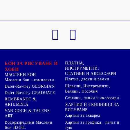
БОИ ЗА РИСУВАНЕ И
ПЛАТНА,
ИНСТРУМЕНТИ,
ХОБИ
СТАТИВИ И АКСЕСОАРИ
МАСЛЕНИ БОИ
Платна, дъски и рамки
Маслени бои - комплекти
Шпакли, Инструменти,
Daler-Rowney GEORGIAN
Валяци, Пособия
Daler-Rowney GRADUATE
Стативи, папки и аксесоари
REMBRANDT &
ARTEMISIA
ХАРТИИ И СКИЦНИЦИ ЗА
РИСУВАНЕ
VAN GOGH & TALENS
Хартии за акварел
ART
Хартии за графика , печат и
Водоразредими Маслени
туш
Бои H2OIL