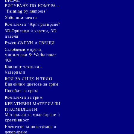
ВРЕМЕ
РИСУВАНЕ ПО НОМЕРА -
"Painting by numbers"
Хоби комплекти
Комплекти "Арт гравиране"
3D Оригами и хартии, 3D
пъзели
Ръчен САПУН и СВЕЩИ
Сглобяеми модели,
миниатюри & Warhammer
40k
Квилинг техника -
материали
БОИ ЗА ЛИЦЕ И ТЯЛО
Единични цветове за грим
Пособия за грим
Комплекти за грим
КРЕАТИВНИ МАТЕРИАЛИ
И КОМПЛЕКТИ
Mатериали за моделиране и
креативност
Елементи за оцветяване и
декориране