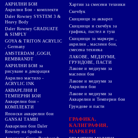
АКРИЛНИ БОИ
Хартии за смесени техники
Акрилни Бои - комплекти
Скечбук
Daler Rowney SYSTEM 3 &
Скицници за акварел
Heavy Body
Скицници и скечбук за
Daler Rowney GRADUATE
графика, пастел и туш
& SIMPLY
Скицници за маркери ,
GOYA & TRITON АCRYLIC
акрилни , маслени бои,
, Germany
смесена техника
AMSTERDAM ,GOGH,
ЛАКОВЕ, МЕДИУМИ,
REMBRANDT
ГРУНДОВЕ, ПАСТИ
АКРИЛНИ БОИ за
Лакове и медиуми за
рисуване и декорация
маслени бои
Акрилно мастило -
Лакове и медиуми за
ACRYLIC INK
Акрилни бои
АКВАРЕЛНИ И
Лакове и медиуми за
ТЕМПЕРНИ БОИ
Акварелни и Темперни бои
Акварелни бои -
Грундове и пасти
КОМПЛЕКТИ
Японски акварелни бои
ГРАФИКА,
GANSAI TAMBI
КАЛИГРАФИЯ,
Акварелни бои Daler
МАРКЕРИ
Rowney на бройка