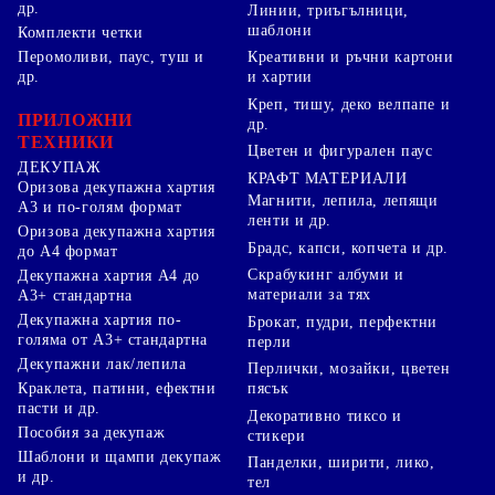
др.
Линии, триъгълници,
шаблони
Комплекти четки
Перомоливи, паус, туш и
Креативни и ръчни картони
др.
и хартии
Креп, тишу, деко велпапе и
ПРИЛОЖНИ
др.
ТЕХНИКИ
Цветен и фигурален паус
ДЕКУПАЖ
КРАФТ МАТЕРИАЛИ
Оризова декупажна хартия
Магнити, лепила, лепящи
А3 и по-голям формат
ленти и др.
Оризова декупажна хартия
Брадс, капси, копчета и др.
до А4 формат
Скрабукинг албуми и
Декупажна хартия А4 до
материали за тях
А3+ стандартна
Декупажна хартия по-
Брокат, пудри, перфектни
голяма от А3+ стандартна
перли
Декупажни лак/лепила
Перлички, мозайки, цветен
Краклета, патини, ефектни
пясък
пасти и др.
Декоративно тиксо и
Пособия за декупаж
стикери
Шаблони и щампи декупаж
Панделки, ширити, лико,
и др.
тел