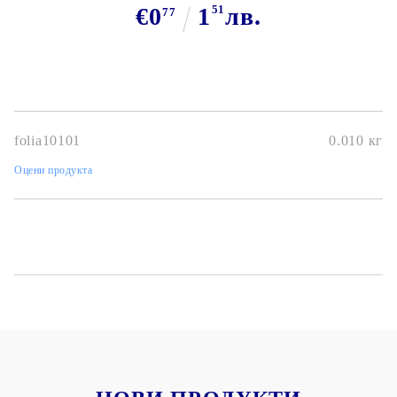
€0
1
51
лв.
77
folia10101
0.010
кг
Оцени продукта