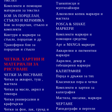
текстил
Тънкописци и
Комплекти и помощни
мултилайнери
материали за текстил
Алкохолни копик маркери и
БОИ ЗА ПОРЦЕЛАН,
мастила
СТЪКЛО И КЕРАМИКА
POSCA & SHAKE
Бои за порцелан, стъкло и
МАРКЕРИ
комплекти
Комплекти маркери и
Контури и маркери за
помощни средства
стъкло, порцелан и др.
Арт и MANGA маркери
Трансферни бои за
порцелан и стъкло
Акварелни и пигментни
маркери
ЧЕТКИ, ХАРТИИ И
Акрилни, декор и
МАТЕРИАЛИ ЗА
тебеширени маркери
РИСУВАНЕ
КАЛИГРАФИЯ
ЧЕТКИ ЗА РИСУВАНЕ
Перца и дръжки за тях
Четки за акварел, туш ,
Класически пера и четки
мастила
Комплекти и хартии за
Четки за масло, акрил и
калиграфия
темпера
Мастила, писалки, маркери
Четки универсални и
ЧЕРТАНЕ
крафтърски
Рапидографи и пергели
Четки за фон, лак, грунд и