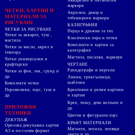
Акварелни и пигментни
маркери
ЧЕТКИ, ХАРТИИ И
Акрилни, декор и
МАТЕРИАЛИ ЗА
тебеширени маркери
РИСУВАНЕ
КАЛИГРАФИЯ
ЧЕТКИ ЗА РИСУВАНЕ
Перца и дръжки за тях
Четки за акварел, туш ,
Класически пера и четки
мастила
Комплекти и хартии за
Четки за масло, акрил и
калиграфия
темпера
Мастила, писалки, маркери
Четки универсални и
ЧЕРТАНЕ
крафтърски
Рапидографи и пергели
Четки за фон, лак, грунд и
др.
Линии, триъгълници,
шаблони
Комплекти четки
Перомоливи, паус, туш и
Креативни и ръчни картони
др.
и хартии
Креп, тишу, деко велпапе и
ПРИЛОЖНИ
др.
ТЕХНИКИ
Цветен и фигурален паус
ДЕКУПАЖ
КРАФТ МАТЕРИАЛИ
Оризова декупажна хартия
Магнити, лепила, лепящи
А3 и по-голям формат
ленти и др.