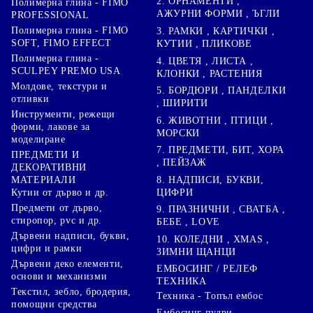
2. ОРНАМЕНТИ ,
Полимерна глина - FIMO
АЖУРНИ ФОРМИ , ЪГЛИ
PROFESSIONAL
Полимерна глина - FIMO
3. РАМКИ , КАРТИЧКИ ,
SOFT, FIMO EFFECT
КУТИИ , ПЛИКОВЕ
Полимерна глина -
4. ЦВЕТЯ , ЛИСТА ,
SCULPEY PREMO USA
КЛОНКИ , РАСТЕНИЯ
Молдове, текстури и
5. БОРДЮРИ , ПАНДЕЛКИ
отливки
, ШИРИТИ
Инструменти, режещи
6. ЖИВОТНИ , ПТИЦИ ,
форми, лакове за
МОРСКИ
моделиране
7. ПРЕДМЕТИ, БИТ, ХОРА
ПРЕДМЕТИ И
, ПЕЙЗАЖ
ДЕКОРАТИВНИ
8. НАДПИСИ, БУКВИ,
МАТЕРИАЛИ
ЦИФРИ
Кутии от дърво и др.
Предмети от дърво,
9. ПРАЗНИЧНИ , СВАТБА ,
стиропор, pvc и др.
БЕБЕ , LOVE
Дървени надписи, букви,
10. КОЛЕДНИ , XMAS ,
цифри и рамки
ЗИМНИ ЩАНЦИ
Дървени деко елементи,
ЕМБОСИНГ / РЕЛЕФ
основи и механизми
ТЕХНИКА
Текстил, зебло, бродерия,
Техника - Топъл ембос
помощни средства
Ембосинг пудри