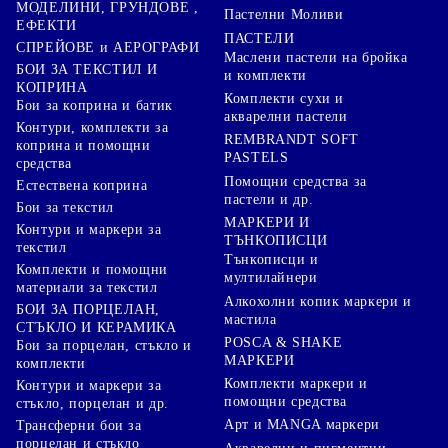
МОДЕЛИНИ, ГРУНДОВЕ ,
Пастелни Моливи
ЕФЕКТИ
ПАСТЕЛИ
СПРЕЙОВЕ и АЕРОГРАФИ
Маслени пастели на бройка
БОИ ЗА ТЕКСТИЛ И
и комплекти
КОПРИНА
Комплекти сухи и
Бои за коприна и батик
акварелни пастели
Контури, комплекти за
REMBRANDT SOFT
коприна и помощни
PASTELS
средства
Помощни средства за
Естествена коприна
пастели и др.
Бои за текстил
МАРКЕРИ И
Контури и маркери за
ТЪНКОПИСЦИ
текстил
Тънкописци и
Комплекти и помощни
мултилайнери
материали за текстил
Алкохолни копик маркери и
БОИ ЗА ПОРЦЕЛАН,
мастила
СТЪКЛО И КЕРАМИКА
POSCA & SHAKE
Бои за порцелан, стъкло и
МАРКЕРИ
комплекти
Комплекти маркери и
Контури и маркери за
помощни средства
стъкло, порцелан и др.
Арт и MANGA маркери
Трансферни бои за
порцелан и стъкло