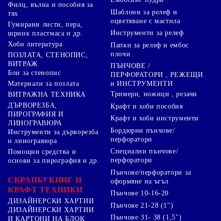
Филц, вълна и пособия за
Шаблони за релеф и
тях
оцветяване с мастила
Гумирани листи, пера,
Инструменти за релеф
шринк пластмаса и др.
Хоби литература
Папки за релеф и ембос
плочи
ПОЗЛАТА, СТЕНОПИС,
ВИТРАЖ
ПЪНЧОВЕ /
Бои за стенопис
ПЕРФОРАТОРИ , РЕЖЕЩИ
Материали за позлата
и ИНСТРУМЕНТИ
Тримери, ножици , резачи
ВИТРАЖНА ТЕХНИКА
ДЪРВОРЕЗБА,
Крафт и хоби пособия
ПИРОГРАФИЯ И
Крафт и хоби инструменти
ЛИНОГРАВЮРА
Бордюрни пънчове/
Инструменти за дърворезба
перфоратори
и линогравюра
Специални пънчове/
Помощни средства и
перфоратори
основи за пирография и др.
Пънчове/перфоратори за
СКРАПБУКИНГ И
оформяне на ъгъл
КРАФТ ТЕХНИКИ
Пънчове 10-16-20
ДИЗАЙНЕРСКИ ХАРТИИ
Пънчове 21-28 (1")
ДИЗАЙНЕРСКИ ХАРТИИ
Пънчове 31- 38 (1,5")
И КАРТОНИ НА БЛОК