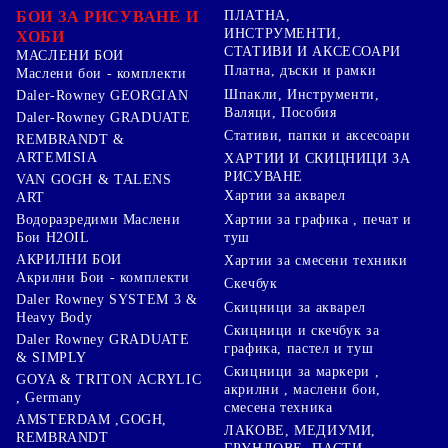
БОИ ЗА РИСУВАНЕ И
ПЛАТНА,
ИНСТРУМЕНТИ,
ХОБИ
СТАТИВИ И АКСЕСОАРИ
МАСЛЕНИ БОИ
Платна, дъски и рамки
Маслени бои - комплекти
Шпакли, Инструменти,
Daler-Rowney GEORGIAN
Валяци, Пособия
Daler-Rowney GRADUATE
Стативи, папки и аксесоари
REMBRANDT &
ARTEMISIA
ХАРТИИ И СКИЦНИЦИ ЗА
РИСУВАНЕ
VAN GOGH & TALENS
Хартии за акварел
ART
Хартии за графика , печат и
Водоразредими Маслени
туш
Бои H2OIL
АКРИЛНИ БОИ
Хартии за смесени техники
Акрилни Бои - комплекти
Скечбук
Daler Rowney SYSTEM 3 &
Скицници за акварел
Heavy Body
Скицници и скечбук за
Daler Rowney GRADUATE
графика, пастел и туш
& SIMPLY
Скицници за маркери ,
GOYA & TRITON АCRYLIC
акрилни , маслени бои,
, Germany
смесена техника
AMSTERDAM ,GOGH,
ЛАКОВЕ, МЕДИУМИ,
REMBRANDT