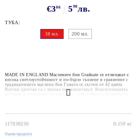
€3
5
98
лв.
06
ТУБА:
38 мл.
200 мл.
MADE IN ENGLAND Маслените бои Graduate се отличават с
висока светлоустойчивост и по-бързо съхнене в сравнение с
традиционните маслени бои Гамата се състои от 42 цвята
Всички цветове са с висока перманентност. Консистенцията
на боята е подходяща за нанасяне с четка фино или импасто.
Цветовете се смесват лесно. Graduate са произведени с
модерни пигменти, рафинирано ленено масло и ускорители.
117038230
0.150
кг
Оцени продукта