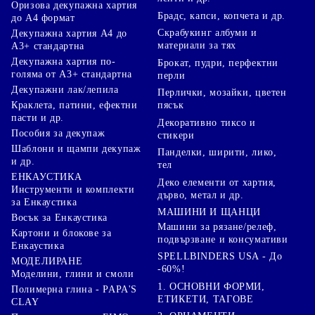
Оризова декупажна хартия
Брадс, капси, копчета и др.
до А4 формат
Скрабукинг албуми и
Декупажна хартия А4 до
материали за тях
А3+ стандартна
Декупажна хартия по-
Брокат, пудри, перфектни
голяма от А3+ стандартна
перли
Декупажни лак/лепила
Перлички, мозайки, цветен
Краклета, патини, ефектни
пясък
пасти и др.
Декоративно тиксо и
Пособия за декупаж
стикери
Шаблони и щампи декупаж
Панделки, ширити, лико,
и др.
тел
ЕНКАУСТИКА
Деко елементи от хартия,
Инструменти и комплекти
дърво, метал и др.
за Енкаустика
МАШИНИ И ЩАНЦИ
Восък за Енкаустика
Машини за рязане/релеф,
Картони и блокове за
подвързване и консумативи
Енкаустика
SPELLBINDERS USA - До
МОДЕЛИРАНЕ
-60%!
Моделини, глини и смоли
1. ОСНОВНИ ФОРМИ,
Полимерна глина - PAPA'S
ЕТИКЕТИ, ТАГОВЕ
CLAY