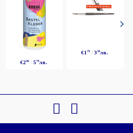
€1
79
3
50
лв.
€2
96
5
79
лв.