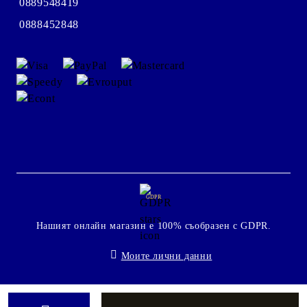
0889548419
0888452848
GDPR
Нашият онлайн магазин е 100% съобразен с GDPR.
Моите лични данни
Онлайн магазин от SELITON