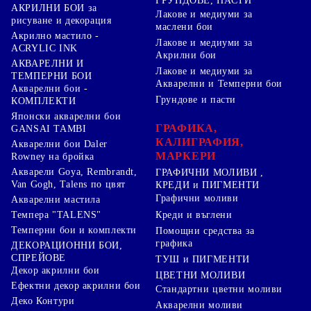
ГРУНДОВЕ, ПАСТИ
АКРИЛНИ БОИ за
Лакове и медиуми за
рисуване и декорация
маслени бои
Акрилно мастило -
Лакове и медиуми за
ACRYLIC INK
Акрилни бои
АКВАРЕЛНИ И
Лакове и медиуми за
ТЕМПЕРНИ БОИ
Акварелни и Темперни бои
Акварелни бои -
Грундове и пасти
КОМПЛЕКТИ
Японски акварелни бои
ГРАФИКА,
GANSAI TAMBI
КАЛИГРАФИЯ,
Акварелни бои Daler
МАРКЕРИ
Rowney на бройка
Акварели Goya, Rembrandt,
ГРАФИЧНИ МОЛИВИ ,
Van Gogh, Talens по цвят
КРЕДИ и ПИГМЕНТИ
Графични моливи
Акварелни мастила
Креди и въглени
Темпера "TALENS"
Темперни бои и комплекти
Помощни средства за
графика
ДЕКОРАЦИОННИ БОИ,
СПРЕЙОВЕ
ТУШ и ПИГМЕНТИ
Декор акрилни бои
ЦВЕТНИ МОЛИВИ
Ефектни декор акрилни бои
Стандартни цветни моливи
Деко Контури
Акварелни моливи