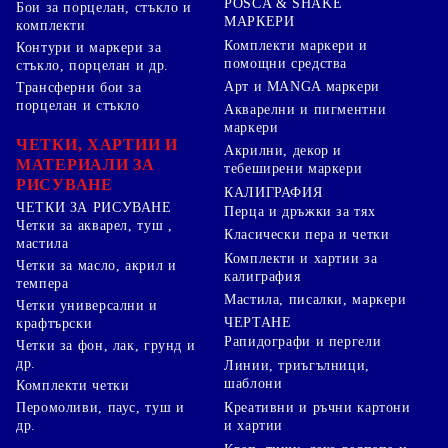
POSCA & SHAKE
Бои за порцелан, стъкло и
МАРКЕРИ
комплекти
Комплекти маркери и
Контури и маркери за
помощни средства
стъкло, порцелан и др.
Арт и MANGA маркери
Трансферни бои за
порцелан и стъкло
Акварелни и пигментни
маркери
ЧЕТКИ, ХАРТИИ И
Акрилни, декор и
МАТЕРИАЛИ ЗА
тебеширени маркери
РИСУВАНЕ
КАЛИГРАФИЯ
ЧЕТКИ ЗА РИСУВАНЕ
Перца и дръжки за тях
Четки за акварел, туш ,
Класически пера и четки
мастила
Комплекти и хартии за
Четки за масло, акрил и
калиграфия
темпера
Мастила, писалки, маркери
Четки универсални и
ЧЕРТАНЕ
крафтърски
Рапидографи и пергели
Четки за фон, лак, грунд и
др.
Линии, триъгълници,
шаблони
Комплекти четки
Перомоливи, паус, туш и
Креативни и ръчни картони
др.
и хартии