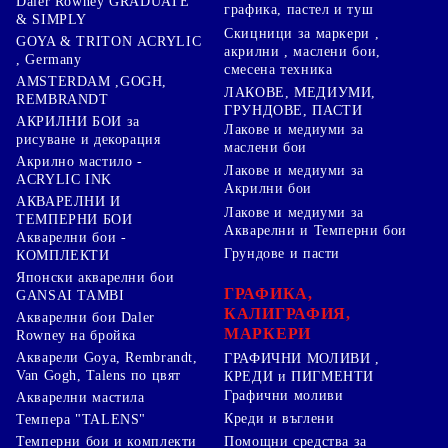
Daler Rowney GRADUATE
графика, пастел и туш
& SIMPLY
Скицници за маркери ,
GOYA & TRITON АCRYLIC
акрилни , маслени бои,
, Germany
смесена техника
AMSTERDAM ,GOGH,
ЛАКОВЕ, МЕДИУМИ,
REMBRANDT
ГРУНДОВЕ, ПАСТИ
АКРИЛНИ БОИ за
Лакове и медиуми за
рисуване и декорация
маслени бои
Акрилно мастило -
Лакове и медиуми за
ACRYLIC INK
Акрилни бои
АКВАРЕЛНИ И
Лакове и медиуми за
ТЕМПЕРНИ БОИ
Акварелни и Темперни бои
Акварелни бои -
Грундове и пасти
КОМПЛЕКТИ
Японски акварелни бои
ГРАФИКА,
GANSAI TAMBI
КАЛИГРАФИЯ,
Акварелни бои Daler
МАРКЕРИ
Rowney на бройка
Акварели Goya, Rembrandt,
ГРАФИЧНИ МОЛИВИ ,
Van Gogh, Talens по цвят
КРЕДИ и ПИГМЕНТИ
Графични моливи
Акварелни мастила
Креди и въглени
Темпера "TALENS"
Темперни бои и комплекти
Помощни средства за