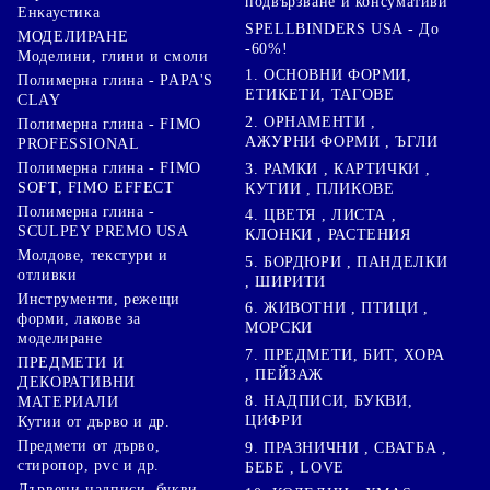
подвързване и консумативи
Енкаустика
SPELLBINDERS USA - До
МОДЕЛИРАНЕ
-60%!
Моделини, глини и смоли
1. ОСНОВНИ ФОРМИ,
Полимерна глина - PAPA'S
ЕТИКЕТИ, ТАГОВЕ
CLAY
2. ОРНАМЕНТИ ,
Полимерна глина - FIMO
АЖУРНИ ФОРМИ , ЪГЛИ
PROFESSIONAL
Полимерна глина - FIMO
3. РАМКИ , КАРТИЧКИ ,
SOFT, FIMO EFFECT
КУТИИ , ПЛИКОВЕ
Полимерна глина -
4. ЦВЕТЯ , ЛИСТА ,
SCULPEY PREMO USA
КЛОНКИ , РАСТЕНИЯ
Молдове, текстури и
5. БОРДЮРИ , ПАНДЕЛКИ
отливки
, ШИРИТИ
Инструменти, режещи
6. ЖИВОТНИ , ПТИЦИ ,
форми, лакове за
МОРСКИ
моделиране
7. ПРЕДМЕТИ, БИТ, ХОРА
ПРЕДМЕТИ И
, ПЕЙЗАЖ
ДЕКОРАТИВНИ
8. НАДПИСИ, БУКВИ,
МАТЕРИАЛИ
ЦИФРИ
Кутии от дърво и др.
Предмети от дърво,
9. ПРАЗНИЧНИ , СВАТБА ,
стиропор, pvc и др.
БЕБЕ , LOVE
Дървени надписи, букви,