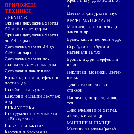
Креп, тишу, деко велпапе и
ПРИЛОЖНИ
др.
ТЕХНИКИ
Цветен и фигурален паус
ДЕКУПАЖ
КРАФТ МАТЕРИАЛИ
Оризова декупажна хартия
Магнити, лепила, лепящи
А3 и по-голям формат
ленти и др.
Оризова декупажна хартия
Брадс, капси, копчета и др.
до А4 формат
Скрабукинг албуми и
Декупажна хартия А4 до
материали за тях
А3+ стандартна
Декупажна хартия по-
Брокат, пудри, перфектни
голяма от А3+ стандартна
перли
Декупажни лак/лепила
Перлички, мозайки, цветен
Краклета, патини, ефектни
пясък
пасти и др.
Декоративно тиксо и
Пособия за декупаж
стикери
Шаблони и щампи декупаж
Панделки, ширити, лико,
и др.
тел
ЕНКАУСТИКА
Деко елементи от хартия,
Инструменти и комплекти
дърво, метал и др.
за Енкаустика
МАШИНИ И ЩАНЦИ
Восък за Енкаустика
Машини за рязане/релеф,
Картони и блокове за