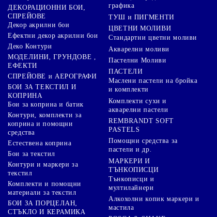
графика
ДЕКОРАЦИОННИ БОИ,
СПРЕЙОВЕ
ТУШ и ПИГМЕНТИ
Декор акрилни бои
ЦВЕТНИ МОЛИВИ
Ефектни декор акрилни бои
Стандартни цветни моливи
Деко Контури
Акварелни моливи
МОДЕЛИНИ, ГРУНДОВЕ ,
Пастелни Моливи
ЕФЕКТИ
ПАСТЕЛИ
СПРЕЙОВЕ и АЕРОГРАФИ
Маслени пастели на бройка
БОИ ЗА ТЕКСТИЛ И
и комплекти
КОПРИНА
Комплекти сухи и
Бои за коприна и батик
акварелни пастели
Контури, комплекти за
REMBRANDT SOFT
коприна и помощни
PASTELS
средства
Помощни средства за
Естествена коприна
пастели и др.
Бои за текстил
МАРКЕРИ И
Контури и маркери за
ТЪНКОПИСЦИ
текстил
Тънкописци и
Комплекти и помощни
мултилайнери
материали за текстил
Алкохолни копик маркери и
БОИ ЗА ПОРЦЕЛАН,
мастила
СТЪКЛО И КЕРАМИКА