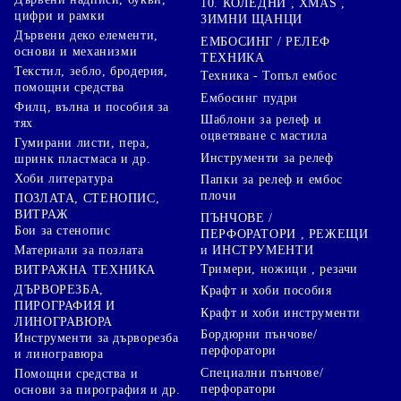
10. КОЛЕДНИ , XMAS ,
цифри и рамки
ЗИМНИ ЩАНЦИ
Дървени деко елементи,
ЕМБОСИНГ / РЕЛЕФ
основи и механизми
ТЕХНИКА
Текстил, зебло, бродерия,
Техника - Топъл ембос
помощни средства
Ембосинг пудри
Филц, вълна и пособия за
Шаблони за релеф и
тях
оцветяване с мастила
Гумирани листи, пера,
Инструменти за релеф
шринк пластмаса и др.
Хоби литература
Папки за релеф и ембос
плочи
ПОЗЛАТА, СТЕНОПИС,
ВИТРАЖ
ПЪНЧОВЕ /
Бои за стенопис
ПЕРФОРАТОРИ , РЕЖЕЩИ
Материали за позлата
и ИНСТРУМЕНТИ
Тримери, ножици , резачи
ВИТРАЖНА ТЕХНИКА
ДЪРВОРЕЗБА,
Крафт и хоби пособия
ПИРОГРАФИЯ И
Крафт и хоби инструменти
ЛИНОГРАВЮРА
Бордюрни пънчове/
Инструменти за дърворезба
перфоратори
и линогравюра
Специални пънчове/
Помощни средства и
перфоратори
основи за пирография и др.