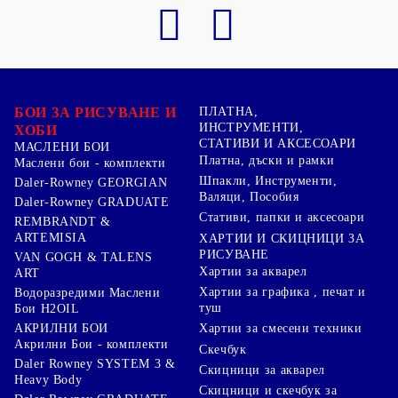
БОИ ЗА РИСУВАНЕ И
ПЛАТНА,
ИНСТРУМЕНТИ,
ХОБИ
СТАТИВИ И АКСЕСОАРИ
МАСЛЕНИ БОИ
Платна, дъски и рамки
Маслени бои - комплекти
Шпакли, Инструменти,
Daler-Rowney GEORGIAN
Валяци, Пособия
Daler-Rowney GRADUATE
Стативи, папки и аксесоари
REMBRANDT &
ARTEMISIA
ХАРТИИ И СКИЦНИЦИ ЗА
РИСУВАНЕ
VAN GOGH & TALENS
Хартии за акварел
ART
Хартии за графика , печат и
Водоразредими Маслени
туш
Бои H2OIL
АКРИЛНИ БОИ
Хартии за смесени техники
Акрилни Бои - комплекти
Скечбук
Daler Rowney SYSTEM 3 &
Скицници за акварел
Heavy Body
Скицници и скечбук за