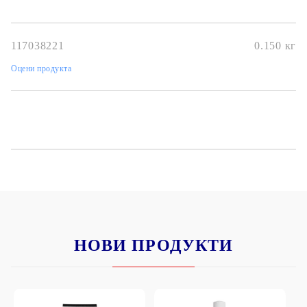
модерни пигменти, рафинирано ленено масло и ускорители.
117038221
0.150
кг
Оцени продукта
НОВИ ПРОДУКТИ