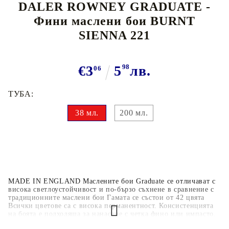
DALER ROWNEY GRADUATE -
Фини маслени бои BURNT
SIENNA 221
€3
5
98
лв.
06
ТУБА:
38 мл.
200 мл.
MADE IN ENGLAND Маслените бои Graduate се отличават с
висока светлоустойчивост и по-бързо съхнене в сравнение с
традиционните маслени бои Гамата се състои от 42 цвята
Всички цветове са с висока перманентност. Консистенцията
на боята е подходяща за нанасяне с четка фино или импасто.
Цветовете се смесват лесно. Graduate са произведени с