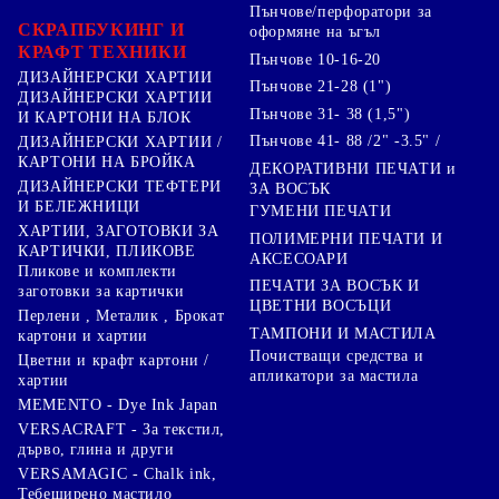
Пънчове/перфоратори за
СКРАПБУКИНГ И
оформяне на ъгъл
КРАФТ ТЕХНИКИ
Пънчове 10-16-20
ДИЗАЙНЕРСКИ ХАРТИИ
Пънчове 21-28 (1")
ДИЗАЙНЕРСКИ ХАРТИИ
Пънчове 31- 38 (1,5")
И КАРТОНИ НА БЛОК
Пънчове 41- 88 /2" -3.5" /
ДИЗАЙНЕРСКИ ХАРТИИ /
КАРТОНИ НА БРОЙКА
ДЕКОРАТИВНИ ПЕЧАТИ и
ДИЗАЙНЕРСКИ ТЕФТЕРИ
ЗА ВОСЪК
И БЕЛЕЖНИЦИ
ГУМЕНИ ПЕЧАТИ
ХАРТИИ, ЗАГОТОВКИ ЗА
ПОЛИМЕРНИ ПЕЧАТИ И
КАРТИЧКИ, ПЛИКОВЕ
АКСЕСОАРИ
Пликове и комплекти
ПЕЧАТИ ЗА ВОСЪК И
заготовки за картички
ЦВЕТНИ ВОСЪЦИ
Перлени , Металик , Брокат
ТАМПОНИ И МАСТИЛА
картони и хартии
Почистващи средства и
Цветни и крафт картони /
апликатори за мастила
хартии
MEMENTO - Dye Ink Japan
VERSACRAFT - За текстил,
дърво, глина и други
VERSAMAGIC - Chalk ink,
Тебеширено мастило