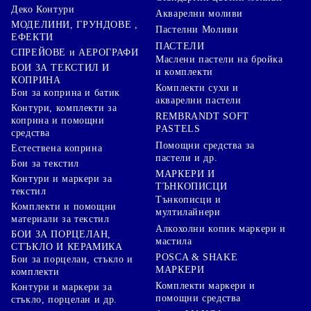
Деко Контури
Акварелни моливи
МОДЕЛИНИ, ГРУНДОВЕ ,
Пастелни Моливи
ЕФЕКТИ
ПАСТЕЛИ
СПРЕЙОВЕ и АЕРОГРАФИ
Маслени пастели на бройка
БОИ ЗА ТЕКСТИЛ И
и комплекти
КОПРИНА
Комплекти сухи и
Бои за коприна и батик
акварелни пастели
Контури, комплекти за
REMBRANDT SOFT
коприна и помощни
PASTELS
средства
Помощни средства за
Естествена коприна
пастели и др.
Бои за текстил
МАРКЕРИ И
Контури и маркери за
ТЪНКОПИСЦИ
текстил
Тънкописци и
Комплекти и помощни
мултилайнери
материали за текстил
Алкохолни копик маркери и
БОИ ЗА ПОРЦЕЛАН,
мастила
СТЪКЛО И КЕРАМИКА
POSCA & SHAKE
Бои за порцелан, стъкло и
МАРКЕРИ
комплекти
Комплекти маркери и
Контури и маркери за
помощни средства
стъкло, порцелан и др.