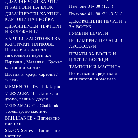
ДИЗАЙНЕРСКИ ХАРТИИ
Пънчове 31- 38 (1,5")
И КАРТОНИ НА БЛОК
Пънчове 41- 88 /2" -3.5" /
ДИЗАЙНЕРСКИ ХАРТИИ /
КАРТОНИ НА БРОЙКА
ДЕКОРАТИВНИ ПЕЧАТИ и
ДИЗАЙНЕРСКИ ТЕФТЕРИ
ЗА ВОСЪК
И БЕЛЕЖНИЦИ
ГУМЕНИ ПЕЧАТИ
ХАРТИИ, ЗАГОТОВКИ ЗА
ПОЛИМЕРНИ ПЕЧАТИ И
КАРТИЧКИ, ПЛИКОВЕ
АКСЕСОАРИ
Пликове и комплекти
ПЕЧАТИ ЗА ВОСЪК И
заготовки за картички
ЦВЕТНИ ВОСЪЦИ
Перлени , Металик , Брокат
ТАМПОНИ И МАСТИЛА
картони и хартии
Почистващи средства и
Цветни и крафт картони /
апликатори за мастила
хартии
MEMENTO - Dye Ink Japan
VERSACRAFT - За текстил,
дърво, глина и други
VERSAMAGIC - Chalk ink,
Тебеширено мастило
BRILLIANCE - Пигментно
мастило
StazON Series - Пигментно
мастило