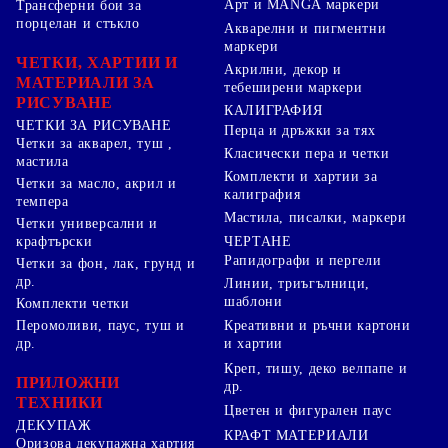
Арт и MANGA маркери
Трансферни бои за
порцелан и стъкло
Акварелни и пигментни
маркери
ЧЕТКИ, ХАРТИИ И
Акрилни, декор и
МАТЕРИАЛИ ЗА
тебеширени маркери
РИСУВАНЕ
КАЛИГРАФИЯ
ЧЕТКИ ЗА РИСУВАНЕ
Перца и дръжки за тях
Четки за акварел, туш ,
Класически пера и четки
мастила
Комплекти и хартии за
Четки за масло, акрил и
калиграфия
темпера
Мастила, писалки, маркери
Четки универсални и
ЧЕРТАНЕ
крафтърски
Рапидографи и пергели
Четки за фон, лак, грунд и
др.
Линии, триъгълници,
шаблони
Комплекти четки
Перомоливи, паус, туш и
Креативни и ръчни картони
др.
и хартии
Креп, тишу, деко велпапе и
ПРИЛОЖНИ
др.
ТЕХНИКИ
Цветен и фигурален паус
ДЕКУПАЖ
КРАФТ МАТЕРИАЛИ
Оризова декупажна хартия