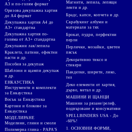
Магнити, лепила, лепящи
А3 и по-голям формат
ленти и др.
Оризова декупажна хартия
Брадс, капси, копчета и др.
до А4 формат
Скрабукинг албуми и
Декупажна хартия А4 до
материали за тях
А3+ стандартна
Декупажна хартия по-
Брокат, пудри, перфектни
голяма от А3+ стандартна
перли
Декупажни лак/лепила
Перлички, мозайки, цветен
Краклета, патини, ефектни
пясък
пасти и др.
Декоративно тиксо и
Пособия за декупаж
стикери
Шаблони и щампи декупаж
Панделки, ширити, лико,
и др.
тел
ЕНКАУСТИКА
Деко елементи от хартия,
Инструменти и комплекти
дърво, метал и др.
за Енкаустика
МАШИНИ И ЩАНЦИ
Восък за Енкаустика
Машини за рязане/релеф,
Картони и блокове за
подвързване и консумативи
Енкаустика
SPELLBINDERS USA - До
МОДЕЛИРАНЕ
-60%!
Моделини, глини и смоли
1. ОСНОВНИ ФОРМИ,
Полимерна глина - PAPA'S