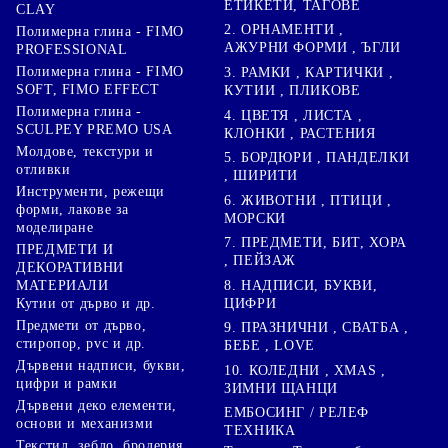
ЕТИКЕТИ, ТАГОВЕ
CLAY
2. ОРНАМЕНТИ ,
Полимерна глина - FIMO
АЖУРНИ ФОРМИ , ЪГЛИ
PROFESSIONAL
Полимерна глина - FIMO
3. РАМКИ , КАРТИЧКИ ,
SOFT, FIMO EFFECT
КУТИИ , ПЛИКОВЕ
Полимерна глина -
4. ЦВЕТЯ , ЛИСТА ,
SCULPEY PREMO USA
КЛОНКИ , РАСТЕНИЯ
Молдове, текстури и
5. БОРДЮРИ , ПАНДЕЛКИ
отливки
, ШИРИТИ
Инструменти, режещи
6. ЖИВОТНИ , ПТИЦИ ,
форми, лакове за
МОРСКИ
моделиране
7. ПРЕДМЕТИ, БИТ, ХОРА
ПРЕДМЕТИ И
, ПЕЙЗАЖ
ДЕКОРАТИВНИ
8. НАДПИСИ, БУКВИ,
МАТЕРИАЛИ
ЦИФРИ
Кутии от дърво и др.
Предмети от дърво,
9. ПРАЗНИЧНИ , СВАТБА ,
стиропор, pvc и др.
БЕБЕ , LOVE
Дървени надписи, букви,
10. КОЛЕДНИ , XMAS ,
цифри и рамки
ЗИМНИ ЩАНЦИ
Дървени деко елементи,
ЕМБОСИНГ / РЕЛЕФ
основи и механизми
ТЕХНИКА
Текстил, зебло, бродерия,