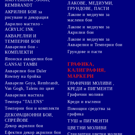
ЛАКОВЕ, МЕДИУМИ,
REMBRANDT
ГРУНДОВЕ, ПАСТИ
АКРИЛНИ БОИ за
Лакове и медиуми за
рисуване и декорация
маслени бои
Акрилно мастило -
Лакове и медиуми за
ACRYLIC INK
Акрилни бои
АКВАРЕЛНИ И
Лакове и медиуми за
ТЕМПЕРНИ БОИ
Акварелни и Темперни бои
Акварелни бои -
Грундове и пасти
КОМПЛЕКТИ
Японски акварелни бои
ГРАФИКА,
GANSAI TAMBI
КАЛИГРАФИЯ,
Акварелни бои Daler
МАРКЕРИ
Rowney на бройка
Акварели Goya, Rembrandt,
ГРАФИЧНИ МОЛИВИ ,
Van Gogh, Talens по цвят
КРЕДИ и ПИГМЕНТИ
Графични моливи
Акварелни мастила
Креди и въглени
Темпера "TALENS"
Темперни бои и комплекти
Помощни средства за
графика
ДЕКОРАЦИОННИ БОИ,
СПРЕЙОВЕ
ТУШ и ПИГМЕНТИ
Декор акрилни бои
ЦВЕТНИ МОЛИВИ
Ефектни декор акрилни бои
Стандартни цветни моливи