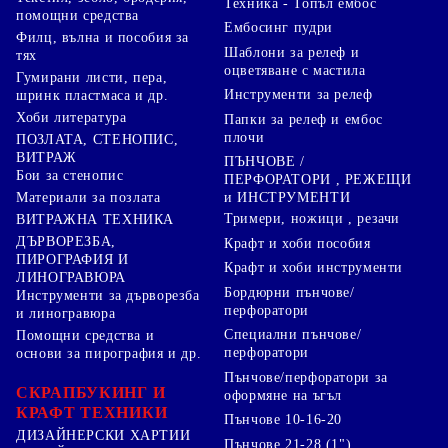
Техника - Топъл ембос
помощни средства
Ембосинг пудри
Филц, вълна и пособия за
Шаблони за релеф и
тях
оцветяване с мастила
Гумирани листи, пера,
Инструменти за релеф
шринк пластмаса и др.
Хоби литература
Папки за релеф и ембос
плочи
ПОЗЛАТА, СТЕНОПИС,
ВИТРАЖ
ПЪНЧОВЕ /
Бои за стенопис
ПЕРФОРАТОРИ , РЕЖЕЩИ
Материали за позлата
и ИНСТРУМЕНТИ
Тримери, ножици , резачи
ВИТРАЖНА ТЕХНИКА
ДЪРВОРЕЗБА,
Крафт и хоби пособия
ПИРОГРАФИЯ И
Крафт и хоби инструменти
ЛИНОГРАВЮРА
Бордюрни пънчове/
Инструменти за дърворезба
перфоратори
и линогравюра
Специални пънчове/
Помощни средства и
перфоратори
основи за пирография и др.
Пънчове/перфоратори за
СКРАПБУКИНГ И
оформяне на ъгъл
КРАФТ ТЕХНИКИ
Пънчове 10-16-20
ДИЗАЙНЕРСКИ ХАРТИИ
Пънчове 21-28 (1")