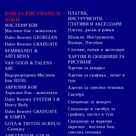
БОИ ЗА РИСУВАНЕ И
ПЛАТНА,
ИНСТРУМЕНТИ,
ХОБИ
СТАТИВИ И АКСЕСОАРИ
МАСЛЕНИ БОИ
Платна, дъски и рамки
Маслени бои - комплекти
Шпакли, Инструменти,
Daler-Rowney GEORGIAN
Валяци, Пособия
Daler-Rowney GRADUATE
Стативи, папки и аксесоари
REMBRANDT &
ARTEMISIA
ХАРТИИ И СКИЦНИЦИ ЗА
РИСУВАНЕ
VAN GOGH & TALENS
Хартии за акварел
ART
Хартии за графика , печат и
Водоразредими Маслени
туш
Бои H2OIL
АКРИЛНИ БОИ
Хартии за смесени техники
Акрилни Бои - комплекти
Скечбук
Daler Rowney SYSTEM 3 &
Скицници за акварел
Heavy Body
Скицници и скечбук за
Daler Rowney GRADUATE
графика, пастел и туш
& SIMPLY
Скицници за маркери ,
GOYA & TRITON АCRYLIC
акрилни , маслени бои,
, Germany
смесена техника
AMSTERDAM ,GOGH,