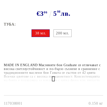
€3
5
98
лв.
06
ТУБА:
38 мл.
200 мл.
MADE IN ENGLAND Маслените бои Graduate се отличават с
висока светлоустойчивост и по-бързо съхнене в сравнение с
традиционните маслени бои Гамата се състои от 42 цвята
Всички цветове са с висока перманентност. Консистенцията
на боята е подходяща за нанасяне с четка фино или импасто.
Цветовете се смесват лесно. Graduate са произведени с
модерни пигменти, рафинирано ленено масло и ускорители.
117038001
0.150
кг