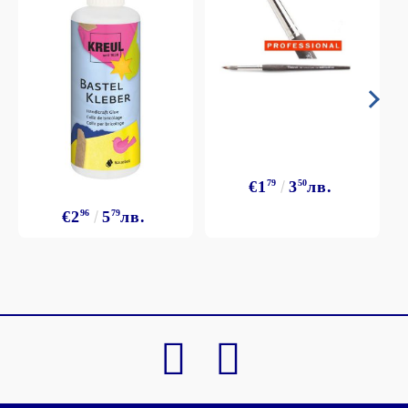
€1
79
3
50
лв.
€2
96
5
79
лв.