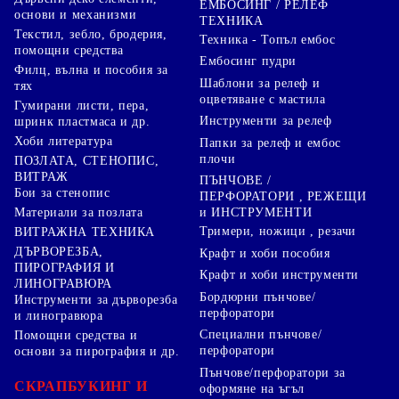
ЕМБОСИНГ / РЕЛЕФ
основи и механизми
ТЕХНИКА
Текстил, зебло, бродерия,
Техника - Топъл ембос
помощни средства
Ембосинг пудри
Филц, вълна и пособия за
Шаблони за релеф и
тях
оцветяване с мастила
Гумирани листи, пера,
Инструменти за релеф
шринк пластмаса и др.
Хоби литература
Папки за релеф и ембос
плочи
ПОЗЛАТА, СТЕНОПИС,
ВИТРАЖ
ПЪНЧОВЕ /
Бои за стенопис
ПЕРФОРАТОРИ , РЕЖЕЩИ
Материали за позлата
и ИНСТРУМЕНТИ
Тримери, ножици , резачи
ВИТРАЖНА ТЕХНИКА
ДЪРВОРЕЗБА,
Крафт и хоби пособия
ПИРОГРАФИЯ И
Крафт и хоби инструменти
ЛИНОГРАВЮРА
Бордюрни пънчове/
Инструменти за дърворезба
перфоратори
и линогравюра
Специални пънчове/
Помощни средства и
перфоратори
основи за пирография и др.
Пънчове/перфоратори за
СКРАПБУКИНГ И
оформяне на ъгъл