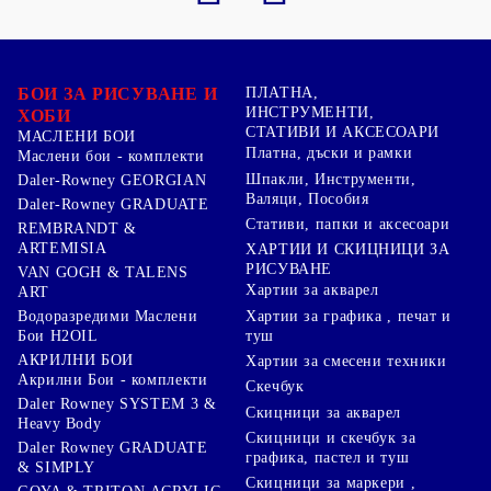
БОИ ЗА РИСУВАНЕ И
ПЛАТНА,
ИНСТРУМЕНТИ,
ХОБИ
СТАТИВИ И АКСЕСОАРИ
МАСЛЕНИ БОИ
Платна, дъски и рамки
Маслени бои - комплекти
Шпакли, Инструменти,
Daler-Rowney GEORGIAN
Валяци, Пособия
Daler-Rowney GRADUATE
Стативи, папки и аксесоари
REMBRANDT &
ARTEMISIA
ХАРТИИ И СКИЦНИЦИ ЗА
РИСУВАНЕ
VAN GOGH & TALENS
Хартии за акварел
ART
Хартии за графика , печат и
Водоразредими Маслени
туш
Бои H2OIL
АКРИЛНИ БОИ
Хартии за смесени техники
Акрилни Бои - комплекти
Скечбук
Daler Rowney SYSTEM 3 &
Скицници за акварел
Heavy Body
Скицници и скечбук за
Daler Rowney GRADUATE
графика, пастел и туш
& SIMPLY
Скицници за маркери ,