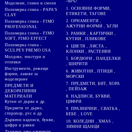
-60%!
Моделини, глини и смоли
1. ОСНОВНИ ФОРМИ,
Полимерна глина - PAPA'S
ЕТИКЕТИ, ТАГОВЕ
CLAY
2. ОРНАМЕНТИ ,
Полимерна глина - FIMO
АЖУРНИ ФОРМИ , ЪГЛИ
PROFESSIONAL
Полимерна глина - FIMO
3. РАМКИ , КАРТИЧКИ ,
SOFT, FIMO EFFECT
КУТИИ , ПЛИКОВЕ
Полимерна глина -
4. ЦВЕТЯ , ЛИСТА ,
SCULPEY PREMO USA
КЛОНКИ , РАСТЕНИЯ
Молдове, текстури и
5. БОРДЮРИ , ПАНДЕЛКИ
отливки
, ШИРИТИ
Инструменти, режещи
6. ЖИВОТНИ , ПТИЦИ ,
форми, лакове за
МОРСКИ
моделиране
7. ПРЕДМЕТИ, БИТ, ХОРА
ПРЕДМЕТИ И
, ПЕЙЗАЖ
ДЕКОРАТИВНИ
8. НАДПИСИ, БУКВИ,
МАТЕРИАЛИ
ЦИФРИ
Кутии от дърво и др.
Предмети от дърво,
9. ПРАЗНИЧНИ , СВАТБА ,
стиропор, pvc и др.
БЕБЕ , LOVE
Дървени надписи, букви,
10. КОЛЕДНИ , XMAS ,
цифри и рамки
ЗИМНИ ЩАНЦИ
Дървени деко елементи,