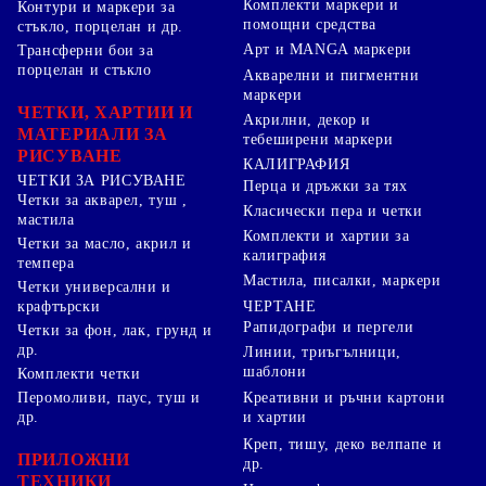
Комплекти маркери и
Контури и маркери за
помощни средства
стъкло, порцелан и др.
Арт и MANGA маркери
Трансферни бои за
порцелан и стъкло
Акварелни и пигментни
маркери
ЧЕТКИ, ХАРТИИ И
Акрилни, декор и
МАТЕРИАЛИ ЗА
тебеширени маркери
РИСУВАНЕ
КАЛИГРАФИЯ
ЧЕТКИ ЗА РИСУВАНЕ
Перца и дръжки за тях
Четки за акварел, туш ,
Класически пера и четки
мастила
Комплекти и хартии за
Четки за масло, акрил и
калиграфия
темпера
Мастила, писалки, маркери
Четки универсални и
ЧЕРТАНЕ
крафтърски
Рапидографи и пергели
Четки за фон, лак, грунд и
др.
Линии, триъгълници,
шаблони
Комплекти четки
Перомоливи, паус, туш и
Креативни и ръчни картони
др.
и хартии
Креп, тишу, деко велпапе и
ПРИЛОЖНИ
др.
ТЕХНИКИ