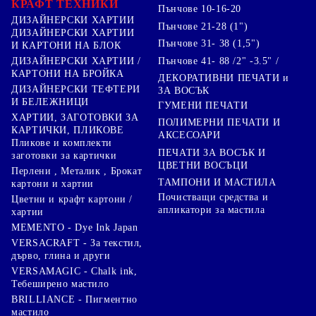
КРАФТ ТЕХНИКИ
Пънчове 10-16-20
ДИЗАЙНЕРСКИ ХАРТИИ
Пънчове 21-28 (1")
ДИЗАЙНЕРСКИ ХАРТИИ
Пънчове 31- 38 (1,5")
И КАРТОНИ НА БЛОК
Пънчове 41- 88 /2" -3.5" /
ДИЗАЙНЕРСКИ ХАРТИИ /
КАРТОНИ НА БРОЙКА
ДЕКОРАТИВНИ ПЕЧАТИ и
ДИЗАЙНЕРСКИ ТЕФТЕРИ
ЗА ВОСЪК
И БЕЛЕЖНИЦИ
ГУМЕНИ ПЕЧАТИ
ХАРТИИ, ЗАГОТОВКИ ЗА
ПОЛИМЕРНИ ПЕЧАТИ И
КАРТИЧКИ, ПЛИКОВЕ
АКСЕСОАРИ
Пликове и комплекти
ПЕЧАТИ ЗА ВОСЪК И
заготовки за картички
ЦВЕТНИ ВОСЪЦИ
Перлени , Металик , Брокат
ТАМПОНИ И МАСТИЛА
картони и хартии
Почистващи средства и
Цветни и крафт картони /
апликатори за мастила
хартии
MEMENTO - Dye Ink Japan
VERSACRAFT - За текстил,
дърво, глина и други
VERSAMAGIC - Chalk ink,
Тебеширено мастило
BRILLIANCE - Пигментно
мастило