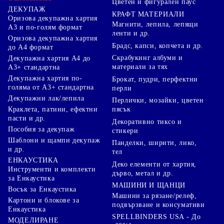
Цветен и фигурален паус
ДЕКУПАЖ
КРАФТ МАТЕРИАЛИ
Оризова декупажна хартия
Магнити, лепила, лепящи
А3 и по-голям формат
ленти и др.
Оризова декупажна хартия
Брадс, капси, копчета и др.
до А4 формат
Скрабукинг албуми и
Декупажна хартия А4 до
материали за тях
А3+ стандартна
Декупажна хартия по-
Брокат, пудри, перфектни
голяма от А3+ стандартна
перли
Декупажни лак/лепила
Перлички, мозайки, цветен
Краклета, патини, ефектни
пясък
пасти и др.
Декоративно тиксо и
Пособия за декупаж
стикери
Шаблони и щампи декупаж
Панделки, ширити, лико,
и др.
тел
ЕНКАУСТИКА
Деко елементи от хартия,
Инструменти и комплекти
дърво, метал и др.
за Енкаустика
МАШИНИ И ЩАНЦИ
Восък за Енкаустика
Машини за рязане/релеф,
Картони и блокове за
подвързване и консумативи
Енкаустика
SPELLBINDERS USA - До
МОДЕЛИРАНЕ