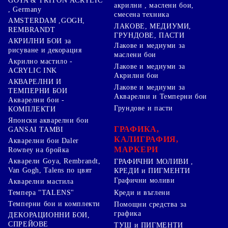
GOYA & TRITON АCRYLIC
акрилни , маслени бои,
, Germany
смесена техника
AMSTERDAM ,GOGH,
ЛАКОВЕ, МЕДИУМИ,
REMBRANDT
ГРУНДОВЕ, ПАСТИ
АКРИЛНИ БОИ за
Лакове и медиуми за
рисуване и декорация
маслени бои
Акрилно мастило -
Лакове и медиуми за
ACRYLIC INK
Акрилни бои
АКВАРЕЛНИ И
Лакове и медиуми за
ТЕМПЕРНИ БОИ
Акварелни и Темперни бои
Акварелни бои -
Грундове и пасти
КОМПЛЕКТИ
Японски акварелни бои
ГРАФИКА,
GANSAI TAMBI
КАЛИГРАФИЯ,
Акварелни бои Daler
МАРКЕРИ
Rowney на бройка
Акварели Goya, Rembrandt,
ГРАФИЧНИ МОЛИВИ ,
Van Gogh, Talens по цвят
КРЕДИ и ПИГМЕНТИ
Графични моливи
Акварелни мастила
Креди и въглени
Темпера "TALENS"
Темперни бои и комплекти
Помощни средства за
графика
ДЕКОРАЦИОННИ БОИ,
СПРЕЙОВЕ
ТУШ и ПИГМЕНТИ