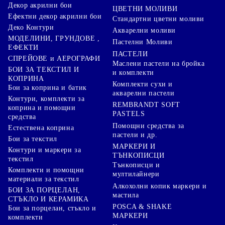
Декор акрилни бои
ЦВЕТНИ МОЛИВИ
Ефектни декор акрилни бои
Стандартни цветни моливи
Деко Контури
Акварелни моливи
МОДЕЛИНИ, ГРУНДОВЕ ,
Пастелни Моливи
ЕФЕКТИ
ПАСТЕЛИ
СПРЕЙОВЕ и АЕРОГРАФИ
Маслени пастели на бройка
БОИ ЗА ТЕКСТИЛ И
и комплекти
КОПРИНА
Комплекти сухи и
Бои за коприна и батик
акварелни пастели
Контури, комплекти за
REMBRANDT SOFT
коприна и помощни
PASTELS
средства
Помощни средства за
Естествена коприна
пастели и др.
Бои за текстил
МАРКЕРИ И
Контури и маркери за
ТЪНКОПИСЦИ
текстил
Тънкописци и
Комплекти и помощни
мултилайнери
материали за текстил
Алкохолни копик маркери и
БОИ ЗА ПОРЦЕЛАН,
мастила
СТЪКЛО И КЕРАМИКА
POSCA & SHAKE
Бои за порцелан, стъкло и
МАРКЕРИ
комплекти