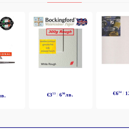
€6
34
1
€3
53
6
90
лв.
лв.