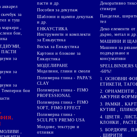
пасти и др.
Декоративно тикс
 акварел
стикери
Пособия за декупаж
скечбук за
Панделки, ширити
Шаблони и щампи декупаж
стел и туш
тел
и др.
 маркери ,
Деко елементи от 
ЕНКАУСТИКА
аслени бои,
дърво, метал и др
Инструменти и комплекти
ника
за Енкаустика
МАШИНИ И ЩА
МЕДИУМИ,
Восък за Енкаустика
Машини за рязане
 ПАСТИ
подвързване и
Картони и блокове за
диуми за
консумативи
Енкаустика
МОДЕЛИРАНЕ
SPELLBINDERS U
Моделини, глини и смоли
-60%!
диуми за
и
Полимерна глина - PAPA'S
1. ОСНОВНИ ФО
CLAY
ЕТИКЕТИ, ТАГО
диуми за
Полимерна глина - FIMO
 Темперни бои
2. ОРНАМЕНТИ ,
PROFESSIONAL
АЖУРНИ ФОРМИ 
пасти
Полимерна глина - FIMO
3. РАМКИ , КАРТ
SOFT, FIMO EFFECT
КУТИИ , ПЛИКО
,
Полимерна глина -
4. ЦВЕТЯ , ЛИСТ
ФИЯ,
SCULPEY PREMO USA
КЛОНКИ , РАСТ
И
Молдове, текстури и
5. БОРДЮРИ , 
МОЛИВИ ,
отливки
, ШИРИТИ