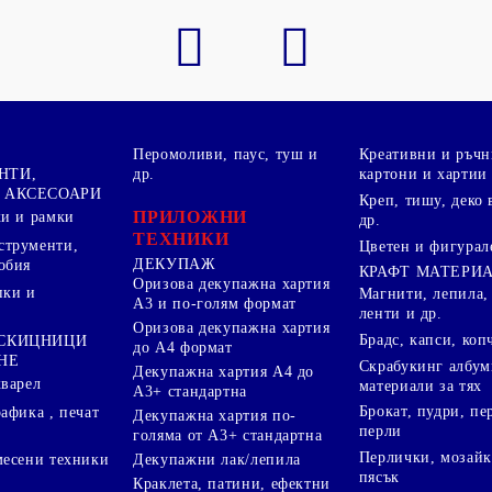
Перомоливи, паус, туш и
Креативни и ръчн
НТИ,
др.
картони и хартии
 АКСЕСОАРИ
Креп, тишу, деко 
ПРИЛОЖНИ
ки и рамки
др.
ТЕХНИКИ
струменти,
Цветен и фигурал
ДЕКУПАЖ
обия
КРАФТ МАТЕРИ
Оризова декупажна хартия
пки и
Магнити, лепила,
А3 и по-голям формат
ленти и др.
Оризова декупажна хартия
Брадс, капси, коп
 СКИЦНИЦИ
до А4 формат
НЕ
Скрабукинг албум
Декупажна хартия А4 до
кварел
материали за тях
А3+ стандартна
Брокат, пудри, п
афика , печат
Декупажна хартия по-
перли
голяма от А3+ стандартна
Перлички, мозайк
Декупажни лак/лепила
месени техники
пясък
Краклета, патини, ефектни