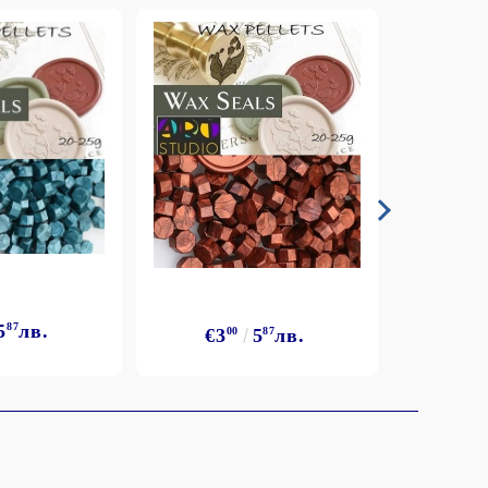
5
87
лв.
€3
€3
00
5
87
лв.