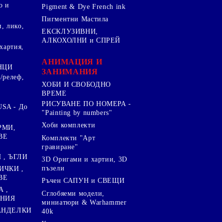
о и
Pigment & Dye French ink
Пигментни Мастила
, лико,
ЕКСКЛУЗИВНИ,
АЛКОХОЛНИ и СПРЕЙ
хартия,
.
АНИМАЦИЯ И
НЦИ
ЗАНИМАНИЯ
/релеф,
ХОБИ И СВОБОДНО
ВРЕМЕ
РИСУВАНЕ ПО НОМЕРА -
SA - До
"Painting by numbers"
Хоби комплекти
РМИ,
ВЕ
Комплекти "Арт
гравиране"
, ЪГЛИ
3D Оригами и хартии, 3D
пъзели
ИЧКИ ,
ВЕ
Ръчен САПУН и СВЕЩИ
А ,
Сглобяеми модели,
ЕНИЯ
миниатюри & Warhammer
ПАНДЕЛКИ
40k