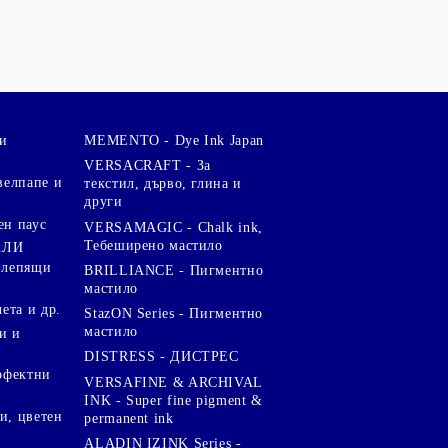
и
MEMENTO - Dye Ink Japan
VERSACRAFT - За
велпапе и
текстил, дърво, глина и
други
ен паус
VERSAMAGIC - Chalk ink,
Тебеширено мастило
АЛИ
 лепящи
BRILLIANCE - Пигментно
мастило
чета и др.
StazON Series - Пигментно
мастило
и и
DISTRESS - ДИСТРЕС
ерфектни
VERSAFINE & ARCHIVAL
INK - Super fine pigment &
и, цветен
permanent ink
ALADIN IZINK Series -