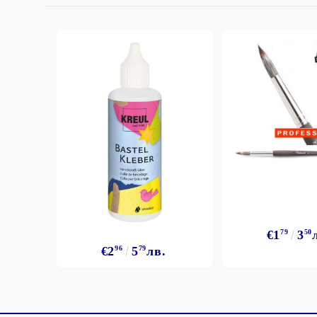
€1
79
3
50
€2
96
5
79
лв.