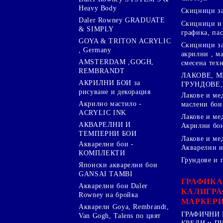
Heavy Body
Скицници за
Daler Rowney GRADUATE
Скицници и 
& SIMPLY
графика, па
GOYA & TRITON АCRYLIC
Скицници за
, Germany
акрилни , м
AMSTERDAM ,GOGH,
смесена тех
REMBRANDT
ЛАКОВЕ, 
АКРИЛНИ БОИ за
ГРУНДОВЕ,
рисуване и декорация
Лакове и ме
Акрилно мастило -
маслени бои
ACRYLIC INK
Лакове и ме
АКВАРЕЛНИ И
Акрилни бо
ТЕМПЕРНИ БОИ
Лакове и ме
Акварелни бои -
Акварелни и
КОМПЛЕКТИ
Грундове и 
Японски акварелни бои
GANSAI TAMBI
ГРАФИКА
Акварелни бои Daler
КАЛИГРА
Rowney на бройка
МАРКЕР
Акварели Goya, Rembrandt,
ГРАФИЧНИ 
Van Gogh, Talens по цвят