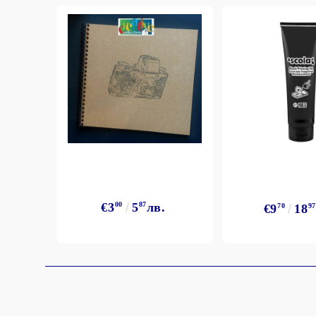
€3
00
5
87
лв.
€9
70
18
97