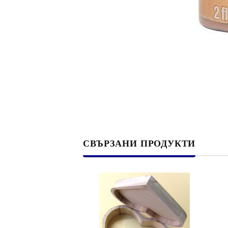
Филц, вълна и пособия за тях
Гумирани листи, пера, шринк пластмаса и др.
Хоби литература
ТАМПОНИ И МАСТИЛА
ДЕКОРАТ
ВОСЪК
Почистващи средства и апликатори за
ГУМЕНИ
мастила
ПОЛИМЕ
СВЪРЗАНИ ПРОДУКТИ
MEMENTO - Dye Ink Japan
АКСЕСО
VERSACRAFT - За текстил, дърво,
ПЕЧАТИ 
глина и други
ВОСЪЦИ
VERSAMAGIC - Chalk ink,
Тебеширено мастило
BRILLIANCE - Пигментно мастило