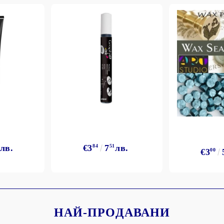
Моят профил
Вход
Регистрация
лв.
€3
84
7
51
лв.
€3
00
BGN
EUR
BG
EN
НАЙ-ПРОДАВАНИ