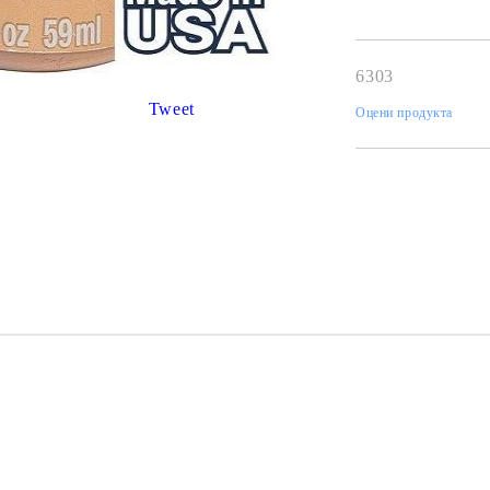
К
К
6303
Tweet
Оцени продукта
ИВНИ И ПЕЧАТИ ЗА
ХАРТИИ, ЗАГОТОВКИ ЗА
КАРТИЧКИ, ПЛИКОВЕ
 ПЕЧАТИ
Пликове и комплекти загото
картички
РНИ ПЕЧАТИ И
АРИ
Перлени , Металик , Брокат 
хартии
ЗА ВОСЪК И ЦВЕТНИ
Цветни и крафт картони / х
Креативни и ръчни картони 
Креп, тишу, деко велпапе и д
Цветен и фигурален паус