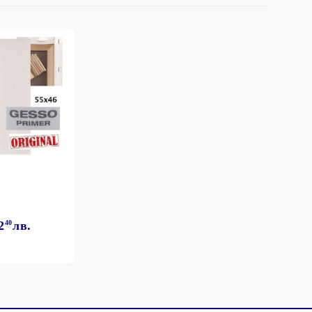
2
40
лв.