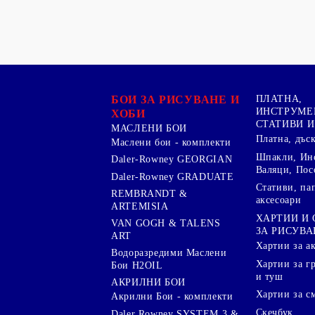
БОИ ЗА РИСУВАНЕ И
ПЛАТНА,
ИНСТРУМЕ
ХОБИ
СТАТИВИ И
МАСЛЕНИ БОИ
Платна, дъс
Маслени бои - комплекти
Шпакли, Ин
Daler-Rowney GEORGIAN
Валяци, Пос
Daler-Rowney GRADUATE
Стативи, па
REMBRANDT &
аксесоари
ARTEMISIA
ХАРТИИ И
VAN GOGH & TALENS
ЗА РИСУВА
ART
Хартии за а
Водоразредими Маслени
Хартии за гр
Бои H2OIL
и туш
АКРИЛНИ БОИ
Хартии за с
Акрилни Бои - комплекти
Скечбук
Daler Rowney SYSTEM 3 &