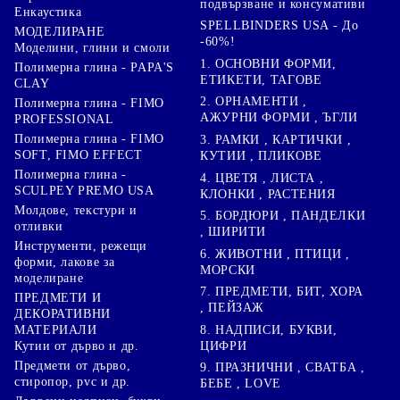
подвързване и консумативи
Енкаустика
SPELLBINDERS USA - До
МОДЕЛИРАНЕ
-60%!
Моделини, глини и смоли
1. ОСНОВНИ ФОРМИ,
Полимерна глина - PAPA'S
ЕТИКЕТИ, ТАГОВЕ
CLAY
2. ОРНАМЕНТИ ,
Полимерна глина - FIMO
АЖУРНИ ФОРМИ , ЪГЛИ
PROFESSIONAL
Полимерна глина - FIMO
3. РАМКИ , КАРТИЧКИ ,
SOFT, FIMO EFFECT
КУТИИ , ПЛИКОВЕ
Полимерна глина -
4. ЦВЕТЯ , ЛИСТА ,
SCULPEY PREMO USA
КЛОНКИ , РАСТЕНИЯ
Молдове, текстури и
5. БОРДЮРИ , ПАНДЕЛКИ
отливки
, ШИРИТИ
Инструменти, режещи
6. ЖИВОТНИ , ПТИЦИ ,
форми, лакове за
МОРСКИ
моделиране
7. ПРЕДМЕТИ, БИТ, ХОРА
ПРЕДМЕТИ И
, ПЕЙЗАЖ
ДЕКОРАТИВНИ
8. НАДПИСИ, БУКВИ,
МАТЕРИАЛИ
ЦИФРИ
Кутии от дърво и др.
Предмети от дърво,
9. ПРАЗНИЧНИ , СВАТБА ,
стиропор, pvc и др.
БЕБЕ , LOVE