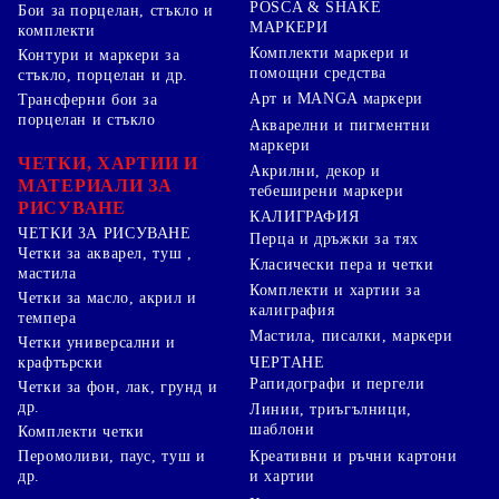
POSCA & SHAKE
Бои за порцелан, стъкло и
МАРКЕРИ
комплекти
Комплекти маркери и
Контури и маркери за
помощни средства
стъкло, порцелан и др.
Арт и MANGA маркери
Трансферни бои за
порцелан и стъкло
Акварелни и пигментни
маркери
ЧЕТКИ, ХАРТИИ И
Акрилни, декор и
МАТЕРИАЛИ ЗА
тебеширени маркери
РИСУВАНЕ
КАЛИГРАФИЯ
ЧЕТКИ ЗА РИСУВАНЕ
Перца и дръжки за тях
Четки за акварел, туш ,
Класически пера и четки
мастила
Комплекти и хартии за
Четки за масло, акрил и
калиграфия
темпера
Мастила, писалки, маркери
Четки универсални и
ЧЕРТАНЕ
крафтърски
Рапидографи и пергели
Четки за фон, лак, грунд и
др.
Линии, триъгълници,
шаблони
Комплекти четки
Перомоливи, паус, туш и
Креативни и ръчни картони
др.
и хартии