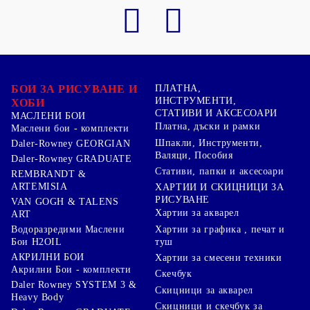
БОИ ЗА РИСУВАНЕ И
ПЛАТНА,
ИНСТРУМЕНТИ,
ХОБИ
СТАТИВИ И АКСЕСОАРИ
МАСЛЕНИ БОИ
Платна, дъски и рамки
Маслени бои - комплекти
Шпакли, Инструменти,
Daler-Rowney GEORGIAN
Валяци, Пособия
Daler-Rowney GRADUATE
Стативи, папки и аксесоари
REMBRANDT &
ARTEMISIA
ХАРТИИ И СКИЦНИЦИ ЗА
РИСУВАНЕ
VAN GOGH & TALENS
Хартии за акварел
ART
Хартии за графика , печат и
Водоразредими Маслени
туш
Бои H2OIL
АКРИЛНИ БОИ
Хартии за смесени техники
Акрилни Бои - комплекти
Скечбук
Daler Rowney SYSTEM 3 &
Скицници за акварел
Heavy Body
Скицници и скечбук за