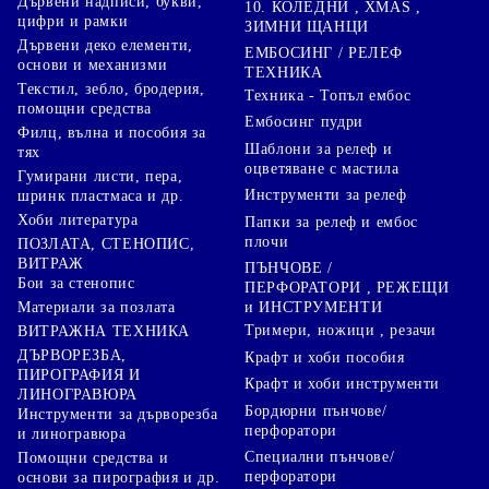
Дървени надписи, букви,
10. КОЛЕДНИ , XMAS ,
цифри и рамки
ЗИМНИ ЩАНЦИ
Дървени деко елементи,
ЕМБОСИНГ / РЕЛЕФ
основи и механизми
ТЕХНИКА
Текстил, зебло, бродерия,
Техника - Топъл ембос
помощни средства
Ембосинг пудри
Филц, вълна и пособия за
Шаблони за релеф и
тях
оцветяване с мастила
Гумирани листи, пера,
Инструменти за релеф
шринк пластмаса и др.
Хоби литература
Папки за релеф и ембос
плочи
ПОЗЛАТА, СТЕНОПИС,
ВИТРАЖ
ПЪНЧОВЕ /
Бои за стенопис
ПЕРФОРАТОРИ , РЕЖЕЩИ
Материали за позлата
и ИНСТРУМЕНТИ
Тримери, ножици , резачи
ВИТРАЖНА ТЕХНИКА
ДЪРВОРЕЗБА,
Крафт и хоби пособия
ПИРОГРАФИЯ И
Крафт и хоби инструменти
ЛИНОГРАВЮРА
Бордюрни пънчове/
Инструменти за дърворезба
перфоратори
и линогравюра
Специални пънчове/
Помощни средства и
перфоратори
основи за пирография и др.