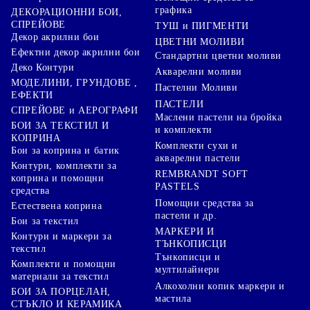
графика
ДЕКОРАЦИОННИ БОИ,
СПРЕЙОВЕ
ТУШ и ПИГМЕНТИ
Декор акрилни бои
ЦВЕТНИ МОЛИВИ
Ефектни декор акрилни бои
Стандартни цветни моливи
Деко Контури
Акварелни моливи
МОДЕЛИНИ, ГРУНДОВЕ ,
Пастелни Моливи
ЕФЕКТИ
ПАСТЕЛИ
СПРЕЙОВЕ и АЕРОГРАФИ
Маслени пастели на бройка
БОИ ЗА ТЕКСТИЛ И
и комплекти
КОПРИНА
Комплекти сухи и
Бои за коприна и батик
акварелни пастели
Контури, комплекти за
REMBRANDT SOFT
коприна и помощни
PASTELS
средства
Помощни средства за
Естествена коприна
пастели и др.
Бои за текстил
МАРКЕРИ И
Контури и маркери за
ТЪНКОПИСЦИ
текстил
Тънкописци и
Комплекти и помощни
мултилайнери
материали за текстил
Алкохолни копик маркери и
БОИ ЗА ПОРЦЕЛАН,
мастила
СТЪКЛО И КЕРАМИКА