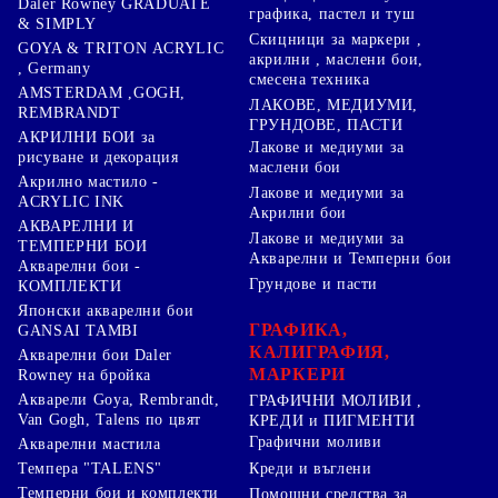
Daler Rowney GRADUATE
графика, пастел и туш
& SIMPLY
Скицници за маркери ,
GOYA & TRITON АCRYLIC
акрилни , маслени бои,
, Germany
смесена техника
AMSTERDAM ,GOGH,
ЛАКОВЕ, МЕДИУМИ,
REMBRANDT
ГРУНДОВЕ, ПАСТИ
АКРИЛНИ БОИ за
Лакове и медиуми за
рисуване и декорация
маслени бои
Акрилно мастило -
Лакове и медиуми за
ACRYLIC INK
Акрилни бои
АКВАРЕЛНИ И
Лакове и медиуми за
ТЕМПЕРНИ БОИ
Акварелни и Темперни бои
Акварелни бои -
Грундове и пасти
КОМПЛЕКТИ
Японски акварелни бои
ГРАФИКА,
GANSAI TAMBI
КАЛИГРАФИЯ,
Акварелни бои Daler
МАРКЕРИ
Rowney на бройка
Акварели Goya, Rembrandt,
ГРАФИЧНИ МОЛИВИ ,
Van Gogh, Talens по цвят
КРЕДИ и ПИГМЕНТИ
Графични моливи
Акварелни мастила
Креди и въглени
Темпера "TALENS"
Темперни бои и комплекти
Помощни средства за