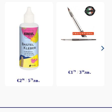
€1
79
3
50
лв.
€2
96
5
79
лв.