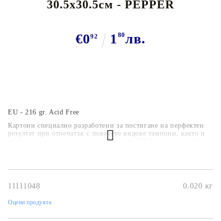
30.5x30.5см - PEPPER
€0
1
80
лв.
92
EU - 216 gr. Acid Free
Картони специално разработени за постигане на перфектен
резултат при отпечатък с повечето видове тампони, както и
мастила и маркери за топъл ембосинг. 100 % гаранция !!!
11111048
0.020
кг
Оцени продукта