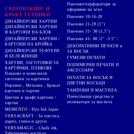
Пънчове/перфоратори за
СКРАПБУКИНГ И
оформяне на ъгъл
КРАФТ ТЕХНИКИ
Пънчове 10-16-20
ДИЗАЙНЕРСКИ ХАРТИИ
Пънчове 21-28 (1")
ДИЗАЙНЕРСКИ ХАРТИИ
Пънчове 31- 38 (1,5")
И КАРТОНИ НА БЛОК
Пънчове 41- 88 /2" -3.5" /
ДИЗАЙНЕРСКИ ХАРТИИ /
КАРТОНИ НА БРОЙКА
ДЕКОРАТИВНИ ПЕЧАТИ и
ДИЗАЙНЕРСКИ ТЕФТЕРИ
ЗА ВОСЪК
И БЕЛЕЖНИЦИ
ГУМЕНИ ПЕЧАТИ
ХАРТИИ, ЗАГОТОВКИ ЗА
ПОЛИМЕРНИ ПЕЧАТИ И
КАРТИЧКИ, ПЛИКОВЕ
АКСЕСОАРИ
Пликове и комплекти
ПЕЧАТИ ЗА ВОСЪК И
заготовки за картички
ЦВЕТНИ ВОСЪЦИ
Перлени , Металик , Брокат
ТАМПОНИ И МАСТИЛА
картони и хартии
Почистващи средства и
Цветни и крафт картони /
апликатори за мастила
хартии
MEMENTO - Dye Ink Japan
VERSACRAFT - За текстил,
дърво, глина и други
VERSAMAGIC - Chalk ink,
Тебеширено мастило