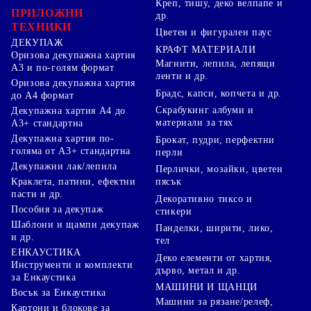
Креп, тишу, деко велпапе и
ПРИЛОЖНИ
др.
ТЕХНИКИ
Цветен и фигурален паус
ДЕКУПАЖ
КРАФТ МАТЕРИАЛИ
Оризова декупажна хартия
Магнити, лепила, лепящи
А3 и по-голям формат
ленти и др.
Оризова декупажна хартия
Брадс, капси, копчета и др.
до А4 формат
Скрабукинг албуми и
Декупажна хартия А4 до
материали за тях
А3+ стандартна
Декупажна хартия по-
Брокат, пудри, перфектни
голяма от А3+ стандартна
перли
Декупажни лак/лепила
Перлички, мозайки, цветен
Краклета, патини, ефектни
пясък
пасти и др.
Декоративно тиксо и
Пособия за декупаж
стикери
Шаблони и щампи декупаж
Панделки, ширити, лико,
и др.
тел
ЕНКАУСТИКА
Деко елементи от хартия,
Инструменти и комплекти
дърво, метал и др.
за Енкаустика
МАШИНИ И ЩАНЦИ
Восък за Енкаустика
Машини за рязане/релеф,
Картони и блокове за