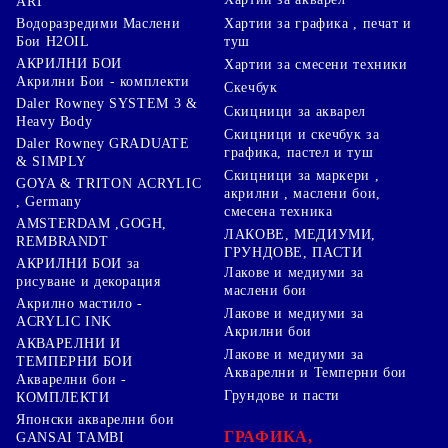
ART
Хартии за графика , печат и
Водоразредими Маслени
туш
Бои H2OIL
АКРИЛНИ БОИ
Хартии за смесени техники
Акрилни Бои - комплекти
Скечбук
Daler Rowney SYSTEM 3 &
Скицници за акварел
Heavy Body
Скицници и скечбук за
Daler Rowney GRADUATE
графика, пастел и туш
& SIMPLY
Скицници за маркери ,
GOYA & TRITON АCRYLIC
акрилни , маслени бои,
, Germany
смесена техника
AMSTERDAM ,GOGH,
ЛАКОВЕ, МЕДИУМИ,
REMBRANDT
ГРУНДОВЕ, ПАСТИ
АКРИЛНИ БОИ за
Лакове и медиуми за
рисуване и декорация
маслени бои
Акрилно мастило -
Лакове и медиуми за
ACRYLIC INK
Акрилни бои
АКВАРЕЛНИ И
Лакове и медиуми за
ТЕМПЕРНИ БОИ
Акварелни и Темперни бои
Акварелни бои -
Грундове и пасти
КОМПЛЕКТИ
Японски акварелни бои
ГРАФИКА,
GANSAI TAMBI