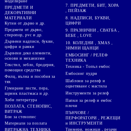
моделиране
7. ПРЕДМЕТИ, БИТ, ХОРА
ПРЕДМЕТИ И
, ПЕЙЗАЖ
ДЕКОРАТИВНИ
8. НАДПИСИ, БУКВИ,
МАТЕРИАЛИ
ЦИФРИ
Кутии от дърво и др.
Предмети от дърво,
9. ПРАЗНИЧНИ , СВАТБА ,
стиропор, pvc и др.
БЕБЕ , LOVE
Дървени надписи, букви,
10. КОЛЕДНИ , XMAS ,
цифри и рамки
ЗИМНИ ЩАНЦИ
Дървени деко елементи,
ЕМБОСИНГ / РЕЛЕФ
основи и механизми
ТЕХНИКА
Текстил, зебло, бродерия,
Техника - Топъл ембос
помощни средства
Ембосинг пудри
Филц, вълна и пособия за
Шаблони за релеф и
тях
оцветяване с мастила
Гумирани листи, пера,
Инструменти за релеф
шринк пластмаса и др.
Хоби литература
Папки за релеф и ембос
плочи
ПОЗЛАТА, СТЕНОПИС,
ВИТРАЖ
ПЪНЧОВЕ /
Бои за стенопис
ПЕРФОРАТОРИ , РЕЖЕЩИ
Материали за позлата
и ИНСТРУМЕНТИ
Тримери, ножици , резачи
ВИТРАЖНА ТЕХНИКА