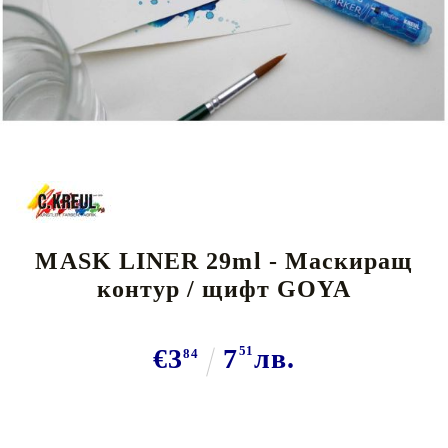
Tweet
MASK LINER 29ml - Маскиращ
контур / щифт GOYA
€3
7
51
лв.
84