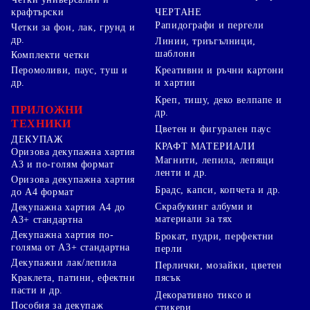
ЧЕРТАНЕ
крафтърски
Рапидографи и пергели
Четки за фон, лак, грунд и
др.
Линии, триъгълници,
шаблони
Комплекти четки
Перомоливи, паус, туш и
Креативни и ръчни картони
др.
и хартии
Креп, тишу, деко велпапе и
ПРИЛОЖНИ
др.
ТЕХНИКИ
Цветен и фигурален паус
ДЕКУПАЖ
КРАФТ МАТЕРИАЛИ
Оризова декупажна хартия
Магнити, лепила, лепящи
А3 и по-голям формат
ленти и др.
Оризова декупажна хартия
Брадс, капси, копчета и др.
до А4 формат
Скрабукинг албуми и
Декупажна хартия А4 до
материали за тях
А3+ стандартна
Декупажна хартия по-
Брокат, пудри, перфектни
голяма от А3+ стандартна
перли
Декупажни лак/лепила
Перлички, мозайки, цветен
Краклета, патини, ефектни
пясък
пасти и др.
Декоративно тиксо и
Пособия за декупаж
стикери