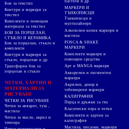
пастели и др.
Бои за текстил
МАРКЕРИ И
Контури и маркери за
ТЪНКОПИСЦИ
текстил
Тънкописци и
Комплекти и помощни
мултилайнери
материали за текстил
Алкохолни копик маркери и
БОИ ЗА ПОРЦЕЛАН,
мастила
СТЪКЛО И КЕРАМИКА
POSCA & SHAKE
Бои за порцелан, стъкло и
МАРКЕРИ
комплекти
Комплекти маркери и
Контури и маркери за
помощни средства
стъкло, порцелан и др.
Арт и MANGA маркери
Трансферни бои за
порцелан и стъкло
Акварелни и пигментни
маркери
ЧЕТКИ, ХАРТИИ И
Акрилни, декор и
МАТЕРИАЛИ ЗА
тебеширени маркери
РИСУВАНЕ
КАЛИГРАФИЯ
ЧЕТКИ ЗА РИСУВАНЕ
Перца и дръжки за тях
Четки за акварел, туш ,
Класически пера и четки
мастила
Комплекти и хартии за
Четки за масло, акрил и
калиграфия
темпера
Мастила, писалки, маркери
Четки универсални и