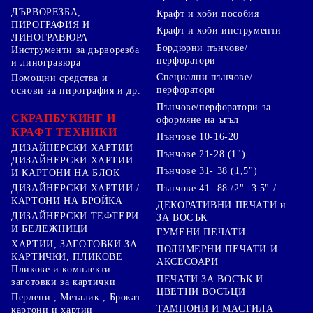
ДЪРВОРЕЗБА,
Крафт и хоби пособия
ПИРОГРАФИЯ И
Крафт и хоби инструменти
ЛИНОГРАВЮРА
Бордюрни пънчове/
Инструменти за дърворезба
перфоратори
и линогравюра
Специални пънчове/
Помощни средства и
перфоратори
основи за пирография и др.
Пънчове/перфоратори за
СКРАПБУКИНГ И
оформяне на ъгъл
КРАФТ ТЕХНИКИ
Пънчове 10-16-20
ДИЗАЙНЕРСКИ ХАРТИИ
Пънчове 21-28 (1")
ДИЗАЙНЕРСКИ ХАРТИИ
Пънчове 31- 38 (1,5")
И КАРТОНИ НА БЛОК
Пънчове 41- 88 /2" -3.5" /
ДИЗАЙНЕРСКИ ХАРТИИ /
КАРТОНИ НА БРОЙКА
ДЕКОРАТИВНИ ПЕЧАТИ и
ДИЗАЙНЕРСКИ ТЕФТЕРИ
ЗА ВОСЪК
И БЕЛЕЖНИЦИ
ГУМЕНИ ПЕЧАТИ
ХАРТИИ, ЗАГОТОВКИ ЗА
ПОЛИМЕРНИ ПЕЧАТИ И
КАРТИЧКИ, ПЛИКОВЕ
АКСЕСОАРИ
Пликове и комплекти
ПЕЧАТИ ЗА ВОСЪК И
заготовки за картички
ЦВЕТНИ ВОСЪЦИ
Перлени , Металик , Брокат
ТАМПОНИ И МАСТИЛА
картони и хартии