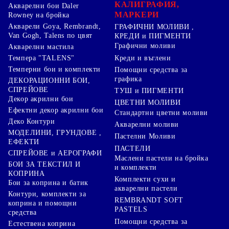
КАЛИГРАФИЯ,
Акварелни бои Daler
МАРКЕРИ
Rowney на бройка
Акварели Goya, Rembrandt,
ГРАФИЧНИ МОЛИВИ ,
Van Gogh, Talens по цвят
КРЕДИ и ПИГМЕНТИ
Графични моливи
Акварелни мастила
Креди и въглени
Темпера "TALENS"
Темперни бои и комплекти
Помощни средства за
графика
ДЕКОРАЦИОННИ БОИ,
СПРЕЙОВЕ
ТУШ и ПИГМЕНТИ
Декор акрилни бои
ЦВЕТНИ МОЛИВИ
Ефектни декор акрилни бои
Стандартни цветни моливи
Деко Контури
Акварелни моливи
МОДЕЛИНИ, ГРУНДОВЕ ,
Пастелни Моливи
ЕФЕКТИ
ПАСТЕЛИ
СПРЕЙОВЕ и АЕРОГРАФИ
Маслени пастели на бройка
БОИ ЗА ТЕКСТИЛ И
и комплекти
КОПРИНА
Комплекти сухи и
Бои за коприна и батик
акварелни пастели
Контури, комплекти за
REMBRANDT SOFT
коприна и помощни
PASTELS
средства
Помощни средства за
Естествена коприна