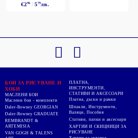
€2
96
5
79
лв.
БОИ ЗА РИСУВАНЕ И
ПЛАТНА,
ИНСТРУМЕНТИ,
ХОБИ
СТАТИВИ И АКСЕСОАРИ
МАСЛЕНИ БОИ
Платна, дъски и рамки
Маслени бои - комплекти
Шпакли, Инструменти,
Daler-Rowney GEORGIAN
Валяци, Пособия
Daler-Rowney GRADUATE
Стативи, папки и аксесоари
REMBRANDT &
ARTEMISIA
ХАРТИИ И СКИЦНИЦИ ЗА
РИСУВАНЕ
VAN GOGH & TALENS
Хартии за акварел