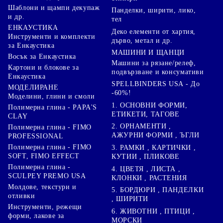
Шаблони и щампи декупаж
Панделки, ширити, лико,
и др.
тел
ЕНКАУСТИКА
Деко елементи от хартия,
Инструменти и комплекти
дърво, метал и др.
за Енкаустика
МАШИНИ И ЩАНЦИ
Восък за Енкаустика
Машини за рязане/релеф,
Картони и блокове за
подвързване и консумативи
Енкаустика
SPELLBINDERS USA - До
МОДЕЛИРАНЕ
-60%!
Моделини, глини и смоли
1. ОСНОВНИ ФОРМИ,
Полимерна глина - PAPA'S
ЕТИКЕТИ, ТАГОВЕ
CLAY
2. ОРНАМЕНТИ ,
Полимерна глина - FIMO
АЖУРНИ ФОРМИ , ЪГЛИ
PROFESSIONAL
Полимерна глина - FIMO
3. РАМКИ , КАРТИЧКИ ,
SOFT, FIMO EFFECT
КУТИИ , ПЛИКОВЕ
Полимерна глина -
4. ЦВЕТЯ , ЛИСТА ,
SCULPEY PREMO USA
КЛОНКИ , РАСТЕНИЯ
Молдове, текстури и
5. БОРДЮРИ , ПАНДЕЛКИ
отливки
, ШИРИТИ
Инструменти, режещи
6. ЖИВОТНИ , ПТИЦИ ,
форми, лакове за
МОРСКИ