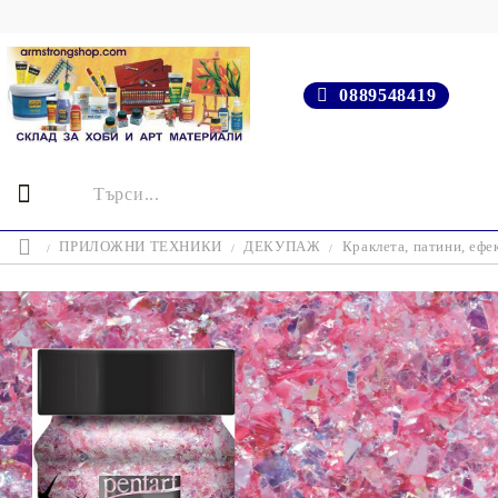
0889548419
ПРИЛОЖНИ ТЕХНИКИ
ДЕКУПАЖ
Краклета, патини, ефе