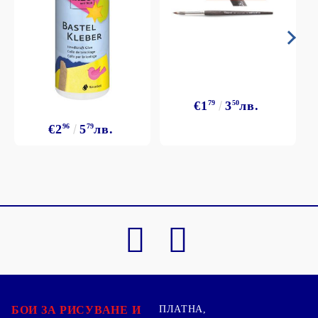
€1
79
3
50
лв.
€2
96
5
79
лв.
БОИ ЗА РИСУВАНЕ И
ПЛАТНА,