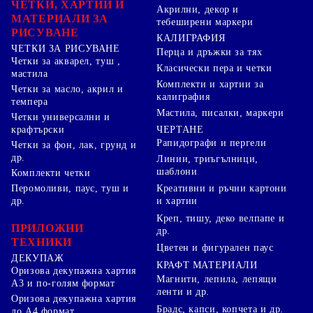
ЧЕТКИ, ХАРТИИ И
Акрилни, декор и
МАТЕРИАЛИ ЗА
тебеширени маркери
РИСУВАНЕ
КАЛИГРАФИЯ
ЧЕТКИ ЗА РИСУВАНЕ
Перца и дръжки за тях
Четки за акварел, туш ,
Класически пера и четки
мастила
Комплекти и хартии за
Четки за масло, акрил и
калиграфия
темпера
Мастила, писалки, маркери
Четки универсални и
ЧЕРТАНЕ
крафтърски
Рапидографи и пергели
Четки за фон, лак, грунд и
др.
Линии, триъгълници,
шаблони
Комплекти четки
Перомоливи, паус, туш и
Креативни и ръчни картони
др.
и хартии
Креп, тишу, деко велпапе и
ПРИЛОЖНИ
др.
ТЕХНИКИ
Цветен и фигурален паус
ДЕКУПАЖ
КРАФТ МАТЕРИАЛИ
Оризова декупажна хартия
Магнити, лепила, лепящи
А3 и по-голям формат
ленти и др.
Оризова декупажна хартия
Брадс, капси, копчета и др.
до А4 формат