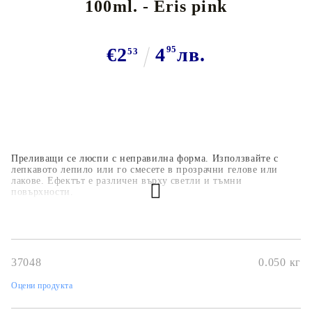
100ml. - Eris pink
€2
4
95
лв.
53
Преливащи се люспи с неправилна форма. Използвайте с
лепкавото лепило или го смесете в прозрачни гелове или
лакове. Ефектът е различен върху светли и тъмни
повърхности.
Бляскави частици с неправилни форми и размери от 1 до 8
мм.
ВИДЕО
37048
0.050
кг
Оцени продукта