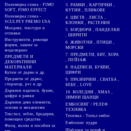
Полимерна глина - FIMO
3. РАМКИ , КАРТИЧКИ ,
SOFT, FIMO EFFECT
КУТИИ , ПЛИКОВЕ
Полимерна глина -
4. ЦВЕТЯ , ЛИСТА ,
SCULPEY PREMO USA
КЛОНКИ , РАСТЕНИЯ
Молдове, текстури и
5. БОРДЮРИ , ПАНДЕЛКИ
отливки
, ШИРИТИ
Инструменти, режещи
6. ЖИВОТНИ , ПТИЦИ ,
форми, лакове за
МОРСКИ
моделиране
7. ПРЕДМЕТИ, БИТ, ХОРА
ПРЕДМЕТИ И
, ПЕЙЗАЖ
ДЕКОРАТИВНИ
8. НАДПИСИ, БУКВИ,
МАТЕРИАЛИ
ЦИФРИ
Кутии от дърво и др.
Предмети от дърво,
9. ПРАЗНИЧНИ , СВАТБА ,
стиропор, pvc и др.
БЕБЕ , LOVE
Дървени надписи, букви,
10. КОЛЕДНИ , XMAS ,
цифри и рамки
ЗИМНИ ЩАНЦИ
Дървени деко елементи,
ЕМБОСИНГ / РЕЛЕФ
основи и механизми
ТЕХНИКА
Текстил, зебло, бродерия,
Техника - Топъл ембос
помощни средства
Ембосинг пудри
Филц, вълна и пособия за
Шаблони за релеф и
тях