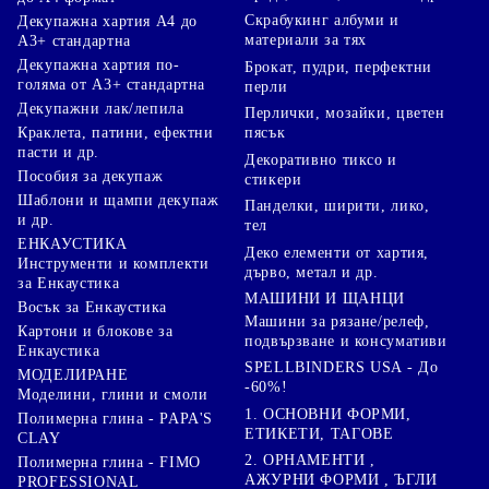
Скрабукинг албуми и
Декупажна хартия А4 до
материали за тях
А3+ стандартна
Декупажна хартия по-
Брокат, пудри, перфектни
голяма от А3+ стандартна
перли
Декупажни лак/лепила
Перлички, мозайки, цветен
Краклета, патини, ефектни
пясък
пасти и др.
Декоративно тиксо и
Пособия за декупаж
стикери
Шаблони и щампи декупаж
Панделки, ширити, лико,
и др.
тел
ЕНКАУСТИКА
Деко елементи от хартия,
Инструменти и комплекти
дърво, метал и др.
за Енкаустика
МАШИНИ И ЩАНЦИ
Восък за Енкаустика
Машини за рязане/релеф,
Картони и блокове за
подвързване и консумативи
Енкаустика
SPELLBINDERS USA - До
МОДЕЛИРАНЕ
-60%!
Моделини, глини и смоли
1. ОСНОВНИ ФОРМИ,
Полимерна глина - PAPA'S
ЕТИКЕТИ, ТАГОВЕ
CLAY
2. ОРНАМЕНТИ ,
Полимерна глина - FIMO
АЖУРНИ ФОРМИ , ЪГЛИ
PROFESSIONAL