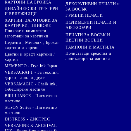
КАРТОНИ НА БРОЙКА
ДЕКОРАТИВНИ ПЕЧАТИ и
ДИЗАЙНЕРСКИ ТЕФТЕРИ
ЗА ВОСЪК
И БЕЛЕЖНИЦИ
ГУМЕНИ ПЕЧАТИ
ХАРТИИ, ЗАГОТОВКИ ЗА
ПОЛИМЕРНИ ПЕЧАТИ И
КАРТИЧКИ, ПЛИКОВЕ
АКСЕСОАРИ
Пликове и комплекти
ПЕЧАТИ ЗА ВОСЪК И
заготовки за картички
ЦВЕТНИ ВОСЪЦИ
Перлени , Металик , Брокат
ТАМПОНИ И МАСТИЛА
картони и хартии
Почистващи средства и
Цветни и крафт картони /
апликатори за мастила
хартии
MEMENTO - Dye Ink Japan
VERSACRAFT - За текстил,
дърво, глина и други
VERSAMAGIC - Chalk ink,
Тебеширено мастило
BRILLIANCE - Пигментно
мастило
StazON Series - Пигментно
мастило
DISTRESS - ДИСТРЕС
VERSAFINE & ARCHIVAL
INK - Super fine pigment &