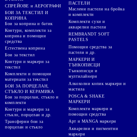
ПАСТЕЛИ
СПРЕЙОВЕ и АЕРОГРАФИ
Маслени пастели на бройка
БОИ ЗА ТЕКСТИЛ И
и комплекти
КОПРИНА
Комплекти сухи и
Бои за коприна и батик
акварелни пастели
Контури, комплекти за
REMBRANDT SOFT
коприна и помощни
PASTELS
средства
Помощни средства за
Естествена коприна
пастели и др.
Бои за текстил
МАРКЕРИ И
Контури и маркери за
ТЪНКОПИСЦИ
текстил
Тънкописци и
Комплекти и помощни
мултилайнери
материали за текстил
Алкохолни копик маркери и
БОИ ЗА ПОРЦЕЛАН,
мастила
СТЪКЛО И КЕРАМИКА
POSCA & SHAKE
Бои за порцелан, стъкло и
МАРКЕРИ
комплекти
Комплекти маркери и
Контури и маркери за
помощни средства
стъкло, порцелан и др.
Арт и MANGA маркери
Трансферни бои за
порцелан и стъкло
Акварелни и пигментни
маркери