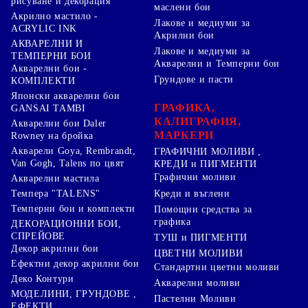
рисуване и декорация
маслени бои
Акрилно мастило -
Лакове и медиуми за
ACRYLIC INK
Акрилни бои
АКВАРЕЛНИ И
Лакове и медиуми за
ТЕМПЕРНИ БОИ
Акварелни и Темперни бои
Акварелни бои -
Грундове и пасти
КОМПЛЕКТИ
Японски акварелни бои
ГРАФИКА,
GANSAI TAMBI
КАЛИГРАФИЯ,
Акварелни бои Daler
МАРКЕРИ
Rowney на бройка
Акварели Goya, Rembrandt,
ГРАФИЧНИ МОЛИВИ ,
Van Gogh, Talens по цвят
КРЕДИ и ПИГМЕНТИ
Графични моливи
Акварелни мастила
Креди и въглени
Темпера "TALENS"
Темперни бои и комплекти
Помощни средства за
графика
ДЕКОРАЦИОННИ БОИ,
СПРЕЙОВЕ
ТУШ и ПИГМЕНТИ
Декор акрилни бои
ЦВЕТНИ МОЛИВИ
Ефектни декор акрилни бои
Стандартни цветни моливи
Деко Контури
Акварелни моливи
МОДЕЛИНИ, ГРУНДОВЕ ,
Пастелни Моливи
ЕФЕКТИ