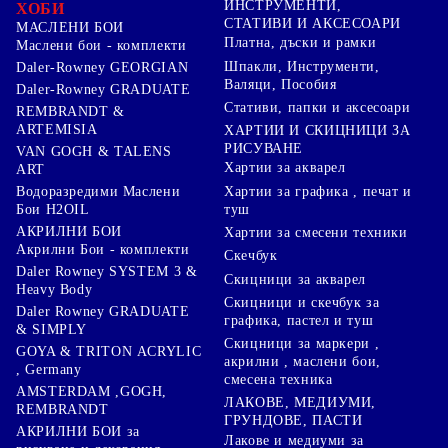
ИНСТРУМЕНТИ,
ХОБИ
СТАТИВИ И АКСЕСОАРИ
МАСЛЕНИ БОИ
Платна, дъски и рамки
Маслени бои - комплекти
Шпакли, Инструменти,
Daler-Rowney GEORGIAN
Валяци, Пособия
Daler-Rowney GRADUATE
Стативи, папки и аксесоари
REMBRANDT &
ARTEMISIA
ХАРТИИ И СКИЦНИЦИ ЗА
РИСУВАНЕ
VAN GOGH & TALENS
Хартии за акварел
ART
Хартии за графика , печат и
Водоразредими Маслени
туш
Бои H2OIL
АКРИЛНИ БОИ
Хартии за смесени техники
Акрилни Бои - комплекти
Скечбук
Daler Rowney SYSTEM 3 &
Скицници за акварел
Heavy Body
Скицници и скечбук за
Daler Rowney GRADUATE
графика, пастел и туш
& SIMPLY
Скицници за маркери ,
GOYA & TRITON АCRYLIC
акрилни , маслени бои,
, Germany
смесена техника
AMSTERDAM ,GOGH,
ЛАКОВЕ, МЕДИУМИ,
REMBRANDT
ГРУНДОВЕ, ПАСТИ
АКРИЛНИ БОИ за
Лакове и медиуми за