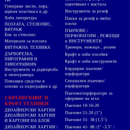
оцветяване с мастила
Гумирани листи, пера,
Инструменти за релеф
шринк пластмаса и др.
Хоби литература
Папки за релеф и ембос
плочи
ПОЗЛАТА, СТЕНОПИС,
ВИТРАЖ
ПЪНЧОВЕ /
Бои за стенопис
ПЕРФОРАТОРИ , РЕЖЕЩИ
Материали за позлата
и ИНСТРУМЕНТИ
Тримери, ножици , резачи
ВИТРАЖНА ТЕХНИКА
ДЪРВОРЕЗБА,
Крафт и хоби пособия
ПИРОГРАФИЯ И
Крафт и хоби инструменти
ЛИНОГРАВЮРА
Бордюрни пънчове/
Инструменти за дърворезба
перфоратори
и линогравюра
Специални пънчове/
Помощни средства и
перфоратори
основи за пирография и др.
Пънчове/перфоратори за
СКРАПБУКИНГ И
оформяне на ъгъл
КРАФТ ТЕХНИКИ
Пънчове 10-16-20
ДИЗАЙНЕРСКИ ХАРТИИ
Пънчове 21-28 (1")
ДИЗАЙНЕРСКИ ХАРТИИ
Пънчове 31- 38 (1,5")
И КАРТОНИ НА БЛОК
Пънчове 41- 88 /2" -3.5" /
ДИЗАЙНЕРСКИ ХАРТИИ /