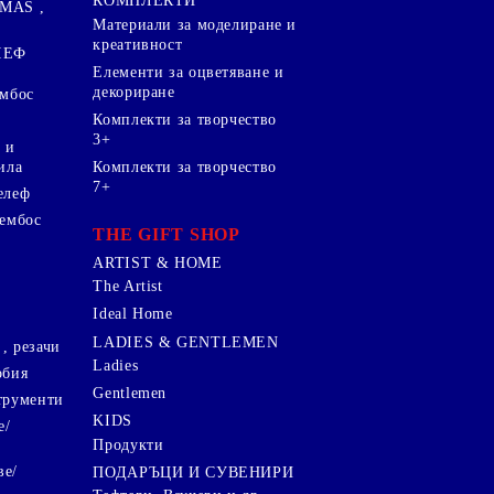
КОМПЛЕКТИ
MAS ,
Mатериали за моделиране и
креативност
ЛЕФ
Елементи за оцветяване и
декориране
ембос
Комплекти за творчество
3+
 и
ила
Комплекти за творчество
7+
елеф
 ембос
THE GIFT SHOP
ARTIST & HOME
The Artist
Ideal Home
LADIES & GENTLEMEN
, резачи
Ladies
обия
Gentlemen
трументи
KIDS
е/
Продукти
ве/
ПОДАРЪЦИ И СУВЕНИРИ