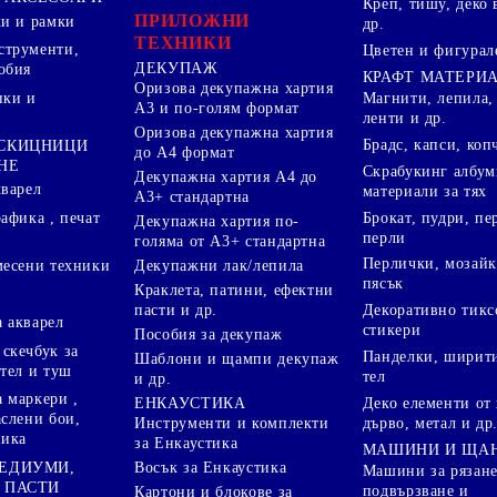
Креп, тишу, деко 
ПРИЛОЖНИ
ки и рамки
др.
ТЕХНИКИ
струменти,
Цветен и фигурал
ДЕКУПАЖ
обия
КРАФТ МАТЕРИ
Оризова декупажна хартия
пки и
Магнити, лепила,
А3 и по-голям формат
ленти и др.
Оризова декупажна хартия
Брадс, капси, коп
 СКИЦНИЦИ
до А4 формат
НЕ
Скрабукинг албум
Декупажна хартия А4 до
кварел
материали за тях
А3+ стандартна
Брокат, пудри, п
афика , печат
Декупажна хартия по-
перли
голяма от А3+ стандартна
Перлички, мозайк
Декупажни лак/лепила
месени техники
пясък
Краклета, патини, ефектни
пасти и др.
Декоративно тикс
 акварел
стикери
Пособия за декупаж
скечбук за
Панделки, ширити
Шаблони и щампи декупаж
стел и туш
тел
и др.
 маркери ,
Деко елементи от 
ЕНКАУСТИКА
аслени бои,
дърво, метал и др
Инструменти и комплекти
ника
за Енкаустика
МАШИНИ И ЩА
МЕДИУМИ,
Восък за Енкаустика
Машини за рязане
 ПАСТИ
подвързване и
Картони и блокове за