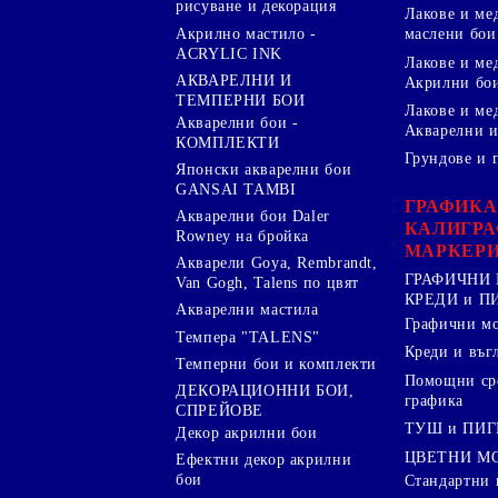
рисуване и декорация
Лакове и ме
Акрилно мастило -
маслени бои
ACRYLIC INK
Лакове и ме
АКВАРЕЛНИ И
Акрилни бо
ТЕМПЕРНИ БОИ
Лакове и ме
Акварелни бои -
Акварелни и
КОМПЛЕКТИ
Грундове и 
Японски акварелни бои
GANSAI TAMBI
ГРАФИКА
Акварелни бои Daler
КАЛИГРА
Rowney на бройка
МАРКЕР
Акварели Goya, Rembrandt,
ГРАФИЧНИ 
Van Gogh, Talens по цвят
КРЕДИ и 
Акварелни мастила
Графични м
Темпера "TALENS"
Креди и въг
Темперни бои и комплекти
Помощни сре
ДЕКОРАЦИОННИ БОИ,
графика
СПРЕЙОВЕ
ТУШ и ПИ
Декор акрилни бои
ЦВЕТНИ М
Ефектни декор акрилни
бои
Стандартни 