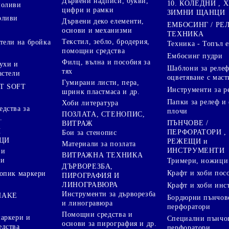
Дървени надписи, букви,
10. КОЛЕДНИ , X
моливи
цифри и рамки
ЗИМНИ ЩАНЦИ
оливи
Дървени деко елементи,
ЕМБОСИНГ / РЕ
основи и механизми
ТЕХНИКА
Текстил, зебло, бродерия,
тели на бройка
Техника - Топъл 
помощни средства
Ембосинг пудри
Филц, вълна и пособия за
ухи и
Шаблони за релеф
тях
астели
оцветяване с маст
Гумирани листи, пера,
T SOFT
Инструменти за р
шринк пластмаса и др.
Папки за релеф и
Хоби литература
дства за
плочи
ПОЗЛАТА, СТЕНОПИС,
.
ПЪНЧОВЕ /
ВИТРАЖ
И
ПЕРФОРАТОРИ ,
Бои за стенопис
ЦИ
РЕЖЕЩИ и
Материали за позлата
ИНСТРУМЕНТИ
 и
ВИТРАЖНА ТЕХНИКА
ри
Тримери, ножици 
ДЪРВОРЕЗБА,
Крафт и хоби пос
опик маркери
ПИРОГРАФИЯ И
ЛИНОГРАВЮРА
Крафт и хоби инс
Инструменти за дърворезба
HAKE
Бордюрни пънчов
и линогравюра
перфоратори
Помощни средства и
аркери и
Специални пънчо
основи за пирография и др.
едства
перфоратори