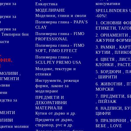
диуми за
консумативи
Енкаустика
МОДЕЛИРАНЕ
SPELLBINDERS U
Моделини, глини и смоли
-60%!
диуми за
и
Полимерна глина - PAPA'S
1. ОСНОВНИ ФО
CLAY
ЕТИКЕТИ, ТАГО
диуми за
Полимерна глина - FIMO
 Темперни бои
2. ОРНАМЕНТИ ,
PROFESSIONAL
АЖУРНИ ФОРМИ 
пасти
Полимерна глина - FIMO
3. РАМКИ , КАРТ
SOFT, FIMO EFFECT
КУТИИ , ПЛИКО
,
Полимерна глина -
4. ЦВЕТЯ , ЛИСТ
ФИЯ,
SCULPEY PREMO USA
КЛОНКИ , РАСТ
И
Молдове, текстури и
5. БОРДЮРИ , 
МОЛИВИ ,
отливки
, ШИРИТИ
ПИГМЕНТИ
Инструменти, режещи
6. ЖИВОТНИ , П
оливи
форми, лакове за
МОРСКИ
моделиране
лени
7. ПРЕДМЕТИ, Б
ПРЕДМЕТИ И
дства за
, ПЕЙЗАЖ
ДЕКОРАТИВНИ
МАТЕРИАЛИ
8. НАДПИСИ, БУ
ГМЕНТИ
Кутии от дърво и др.
ЦИФРИ
Предмети от дърво,
ОЛИВИ
9. ПРАЗНИЧНИ , 
стиропор, pvc и др.
БЕБЕ , LOVE
цветни моливи