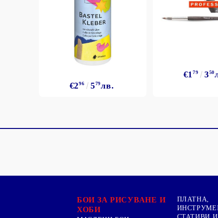
€1
79
3
50
€2
96
5
79
лв.
БОИ ЗА РИСУВАНЕ И
ПЛАТНА,
ИНСТРУМЕ
ХОБИ
СТАТИВИ И