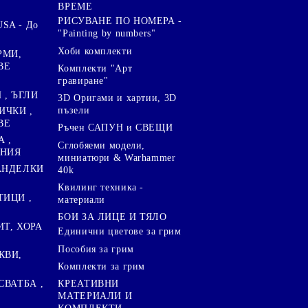
ВРЕМЕ
РИСУВАНЕ ПО НОМЕРА -
SA - До
"Painting by numbers"
Хоби комплекти
РМИ,
ВЕ
Комплекти "Арт
гравиране"
, ЪГЛИ
3D Оригами и хартии, 3D
пъзели
ИЧКИ ,
ВЕ
Ръчен САПУН и СВЕЩИ
А ,
Сглобяеми модели,
ЕНИЯ
миниатюри & Warhammer
ПАНДЕЛКИ
40k
Квилинг техника -
ТИЦИ ,
материали
БОИ ЗА ЛИЦЕ И ТЯЛО
ИТ, ХОРА
Единични цветове за грим
Пособия за грим
КВИ,
Комплекти за грим
СВАТБА ,
КРЕАТИВНИ
МАТЕРИАЛИ И