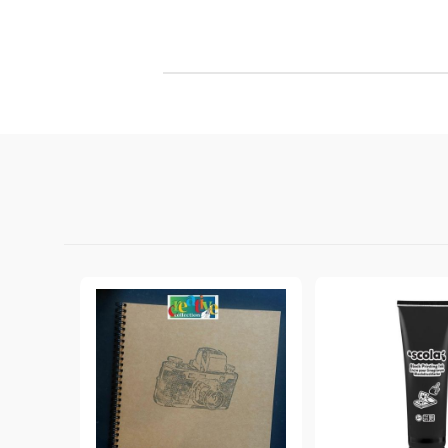
Филц, вълна и пособия за тях
Гумирани листи, пера, шринк пластмаса и др.
Хоби литература
ТАМПОНИ И МАСТИЛА
ДЕКОРАТ
ВОСЪК
Почистващи средства и апликатори за
ГУМЕНИ
мастила
ПОЛИМЕ
MEMENTO - Dye Ink Japan
АКСЕСО
VERSACRAFT - За текстил, дърво,
ПЕЧАТИ 
глина и други
ВОСЪЦИ
VERSAMAGIC - Chalk ink,
Тебеширено мастило
BRILLIANCE - Пигментно мастило