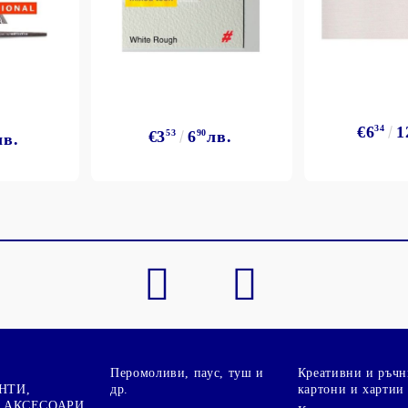
€6
34
1
€3
53
6
90
лв.
лв.
Моят профил
Вход
Регистрация
BGN
EUR
BG
EN
Перомоливи, паус, туш и
Креативни и ръчн
НТИ,
др.
картони и хартии
 АКСЕСОАРИ