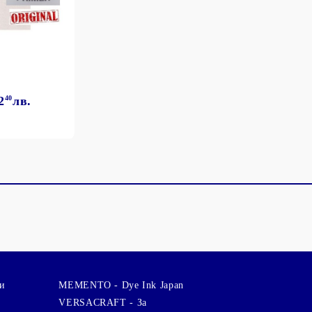
2
40
лв.
и
MEMENTO - Dye Ink Japan
VERSACRAFT - За