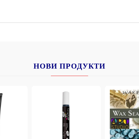
К
К
ИВНИ И ПЕЧАТИ ЗА
ХАРТИИ, ЗАГОТОВКИ ЗА
КАРТИЧКИ, ПЛИКОВЕ
НОВИ ПРОДУКТИ
 ПЕЧАТИ
Пликове и комплекти загото
картички
РНИ ПЕЧАТИ И
АРИ
Перлени , Металик , Брокат 
хартии
ЗА ВОСЪК И ЦВЕТНИ
Цветни и крафт картони / х
Креативни и ръчни картони 
Креп, тишу, деко велпапе и д
Цветен и фигурален паус