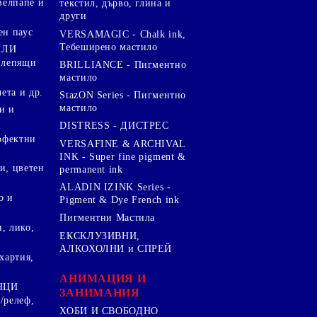
велпапе и
текстил, дърво, глина и
други
ен паус
VERSAMAGIC - Chalk ink,
Тебеширено мастило
АЛИ
 лепящи
BRILLIANCE - Пигментно
мастило
чета и др.
StazON Series - Пигментно
мастило
и и
DISTRESS - ДИСТРЕС
ерфектни
VERSAFINE & ARCHIVAL
INK - Super fine pigment &
и, цветен
permanent ink
ALADIN IZINK Series -
о и
Pigment & Dye French ink
Пигментни Мастила
, лико,
ЕКСКЛУЗИВНИ,
АЛКОХОЛНИ и СПРЕЙ
хартия,
.
АНИМАЦИЯ И
НЦИ
ЗАНИМАНИЯ
/релеф,
ХОБИ И СВОБОДНО