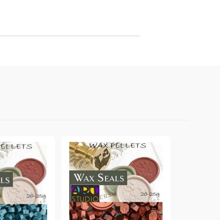
онтури и маркери за текстил
LOVE
омплекти и помощни материали за текстил
10. КОЛЕДНИ , XMAS , ЗИМНИ
ЩАНЦИ
ЕМБОСИНГ / РЕЛЕФ ТЕХНИКА
вки за
Техника - Топъл ембос
Ембосинг пудри
картони и
Шаблони за релеф и оцветяване с
мастила
артии
Инструменти за релеф
и хартии
Папки за релеф и ембос плочи
р.