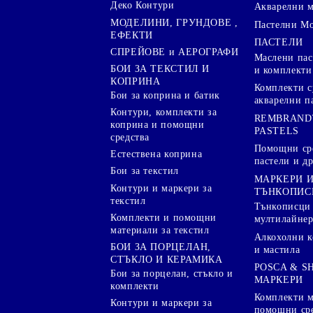
Деко Контури
Акварелни 
МОДЕЛИНИ, ГРУНДОВЕ ,
Пастелни М
ЕФЕКТИ
ПАСТЕЛИ
СПРЕЙОВЕ и АЕРОГРАФИ
Маслени пас
БОИ ЗА ТЕКСТИЛ И
и комплекти
КОПРИНА
Комплекти с
Бои за коприна и батик
акварелни п
Контури, комплекти за
REMBRAND
коприна и помощни
PASTELS
средства
Помощни сре
Естествена коприна
пастели и др
Бои за текстил
МАРКЕРИ 
Контури и маркери за
ТЪНКОПИС
текстил
Тънкописци
Комплекти и помощни
мултилайне
материали за текстил
Алкохолни к
БОИ ЗА ПОРЦЕЛАН,
и мастила
СТЪКЛО И КЕРАМИКА
POSCA & S
Бои за порцелан, стъкло и
МАРКЕРИ
комплекти
Комплекти м
Контури и маркери за
помощни ср