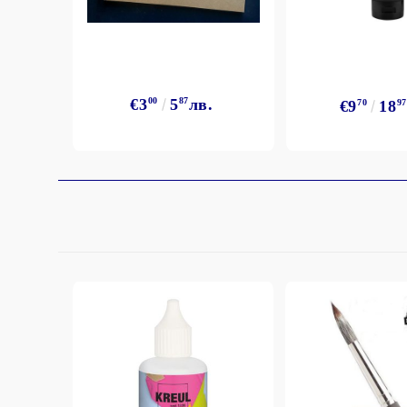
StazON Series - Пигментно мастило
DISTRESS - ДИСТРЕС
VERSAFINE & ARCHIVAL INK -
Super fine pigment & permanent ink
€3
00
5
87
лв.
€9
70
18
97
ALADIN IZINK Series - Pigment & Dye
French ink
Пигментни Мастила
ЕКСКЛУЗИВНИ, АЛКОХОЛНИ и
СПРЕЙ