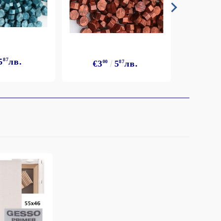
5
87
лв.
€3
€3
00
5
87
лв.