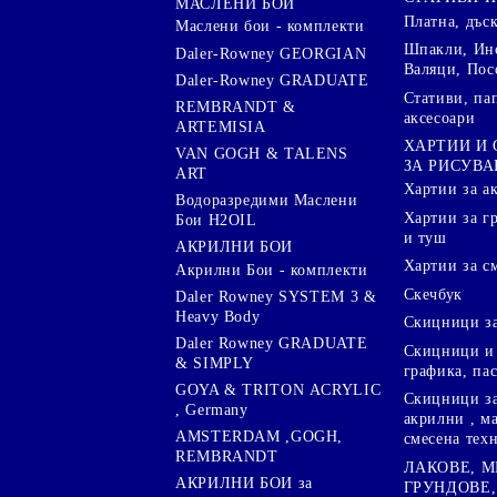
МАСЛЕНИ БОИ
Платна, дъс
Маслени бои - комплекти
Шпакли, Ин
Daler-Rowney GEORGIAN
Валяци, Пос
Daler-Rowney GRADUATE
Стативи, па
REMBRANDT &
аксесоари
ARTEMISIA
ХАРТИИ И
VAN GOGH & TALENS
ЗА РИСУВА
ART
Хартии за а
Водоразредими Маслени
Хартии за гр
Бои H2OIL
и туш
АКРИЛНИ БОИ
Хартии за с
Акрилни Бои - комплекти
Скечбук
Daler Rowney SYSTEM 3 &
Heavy Body
Скицници за
Daler Rowney GRADUATE
Скицници и 
& SIMPLY
графика, па
GOYA & TRITON АCRYLIC
Скицници за
, Germany
акрилни , м
AMSTERDAM ,GOGH,
смесена тех
REMBRANDT
ЛАКОВЕ, 
АКРИЛНИ БОИ за
ГРУНДОВЕ,