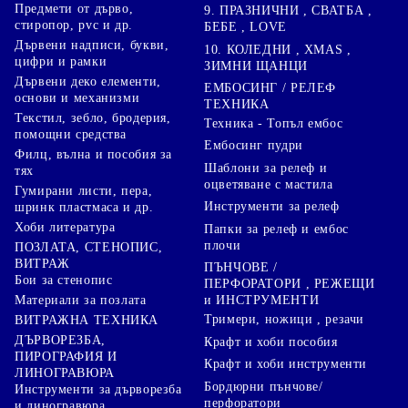
Предмети от дърво,
9. ПРАЗНИЧНИ , СВАТБА ,
стиропор, pvc и др.
БЕБЕ , LOVE
Дървени надписи, букви,
10. КОЛЕДНИ , XMAS ,
цифри и рамки
ЗИМНИ ЩАНЦИ
Дървени деко елементи,
ЕМБОСИНГ / РЕЛЕФ
основи и механизми
ТЕХНИКА
Текстил, зебло, бродерия,
Техника - Топъл ембос
помощни средства
Ембосинг пудри
Филц, вълна и пособия за
Шаблони за релеф и
тях
оцветяване с мастила
Гумирани листи, пера,
Инструменти за релеф
шринк пластмаса и др.
Хоби литература
Папки за релеф и ембос
плочи
ПОЗЛАТА, СТЕНОПИС,
ВИТРАЖ
ПЪНЧОВЕ /
Бои за стенопис
ПЕРФОРАТОРИ , РЕЖЕЩИ
Материали за позлата
и ИНСТРУМЕНТИ
Тримери, ножици , резачи
ВИТРАЖНА ТЕХНИКА
ДЪРВОРЕЗБА,
Крафт и хоби пособия
ПИРОГРАФИЯ И
Крафт и хоби инструменти
ЛИНОГРАВЮРА
Бордюрни пънчове/
Инструменти за дърворезба
перфоратори
и линогравюра