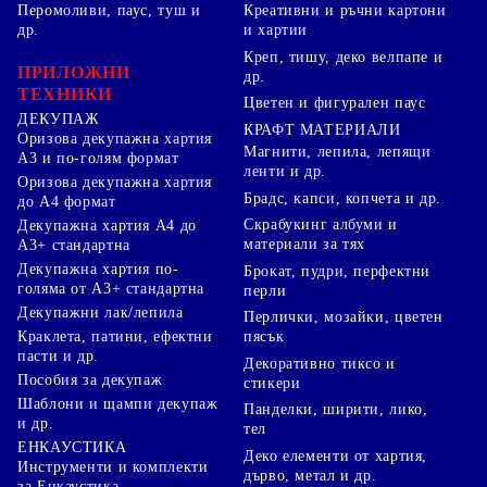
Перомоливи, паус, туш и
Креативни и ръчни картони
др.
и хартии
Креп, тишу, деко велпапе и
ПРИЛОЖНИ
др.
ТЕХНИКИ
Цветен и фигурален паус
ДЕКУПАЖ
КРАФТ МАТЕРИАЛИ
Оризова декупажна хартия
Магнити, лепила, лепящи
А3 и по-голям формат
ленти и др.
Оризова декупажна хартия
Брадс, капси, копчета и др.
до А4 формат
Скрабукинг албуми и
Декупажна хартия А4 до
материали за тях
А3+ стандартна
Декупажна хартия по-
Брокат, пудри, перфектни
голяма от А3+ стандартна
перли
Декупажни лак/лепила
Перлички, мозайки, цветен
Краклета, патини, ефектни
пясък
пасти и др.
Декоративно тиксо и
Пособия за декупаж
стикери
Шаблони и щампи декупаж
Панделки, ширити, лико,
и др.
тел
ЕНКАУСТИКА
Деко елементи от хартия,
Инструменти и комплекти
дърво, метал и др.
за Енкаустика