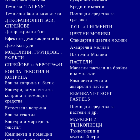
Креди и въглени
Темпера "TALENS"
Темперни бои и комплекти
Помощни средства за
графика
ДЕКОРАЦИОННИ БОИ,
СПРЕЙОВЕ
ТУШ и ПИГМЕНТИ
Декор акрилни бои
ЦВЕТНИ МОЛИВИ
Ефектни декор акрилни бои
Стандартни цветни моливи
Деко Контури
Акварелни моливи
МОДЕЛИНИ, ГРУНДОВЕ ,
Пастелни Моливи
ЕФЕКТИ
ПАСТЕЛИ
СПРЕЙОВЕ и АЕРОГРАФИ
Маслени пастели на бройка
БОИ ЗА ТЕКСТИЛ И
и комплекти
КОПРИНА
Комплекти сухи и
Бои за коприна и батик
акварелни пастели
Контури, комплекти за
REMBRANDT SOFT
коприна и помощни
PASTELS
средства
Помощни средства за
Естествена коприна
пастели и др.
Бои за текстил
МАРКЕРИ И
Контури и маркери за
ТЪНКОПИСЦИ
текстил
Тънкописци и
Комплекти и помощни
мултилайнери
материали за текстил