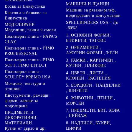
МАШИНИ И ЩАНЦИ
Восък за Енкаустика
Машини за рязане/релеф,
Картони и блокове за
подвързване и консумативи
Енкаустика
SPELLBINDERS USA - До
МОДЕЛИРАНЕ
-60%!
Моделини, глини и смоли
1. ОСНОВНИ ФОРМИ,
Полимерна глина - PAPA'S
ЕТИКЕТИ, ТАГОВЕ
CLAY
2. ОРНАМЕНТИ ,
Полимерна глина - FIMO
АЖУРНИ ФОРМИ , ЪГЛИ
PROFESSIONAL
Полимерна глина - FIMO
3. РАМКИ , КАРТИЧКИ ,
SOFT, FIMO EFFECT
КУТИИ , ПЛИКОВЕ
Полимерна глина -
4. ЦВЕТЯ , ЛИСТА ,
SCULPEY PREMO USA
КЛОНКИ , РАСТЕНИЯ
Молдове, текстури и
5. БОРДЮРИ , ПАНДЕЛКИ
отливки
, ШИРИТИ
Инструменти, режещи
6. ЖИВОТНИ , ПТИЦИ ,
форми, лакове за
МОРСКИ
моделиране
7. ПРЕДМЕТИ, БИТ, ХОРА
ПРЕДМЕТИ И
, ПЕЙЗАЖ
ДЕКОРАТИВНИ
8. НАДПИСИ, БУКВИ,
МАТЕРИАЛИ
ЦИФРИ
Кутии от дърво и др.