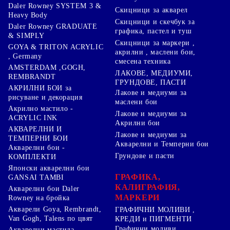
Daler Rowney SYSTEM 3 &
Скицници за акварел
Heavy Body
Скицници и скечбук за
Daler Rowney GRADUATE
графика, пастел и туш
& SIMPLY
Скицници за маркери ,
GOYA & TRITON АCRYLIC
акрилни , маслени бои,
, Germany
смесена техника
AMSTERDAM ,GOGH,
ЛАКОВЕ, МЕДИУМИ,
REMBRANDT
ГРУНДОВЕ, ПАСТИ
АКРИЛНИ БОИ за
Лакове и медиуми за
рисуване и декорация
маслени бои
Акрилно мастило -
Лакове и медиуми за
ACRYLIC INK
Акрилни бои
АКВАРЕЛНИ И
Лакове и медиуми за
ТЕМПЕРНИ БОИ
Акварелни и Темперни бои
Акварелни бои -
Грундове и пасти
КОМПЛЕКТИ
Японски акварелни бои
ГРАФИКА,
GANSAI TAMBI
КАЛИГРАФИЯ,
Акварелни бои Daler
МАРКЕРИ
Rowney на бройка
Акварели Goya, Rembrandt,
ГРАФИЧНИ МОЛИВИ ,
Van Gogh, Talens по цвят
КРЕДИ и ПИГМЕНТИ
Графични моливи
Акварелни мастила