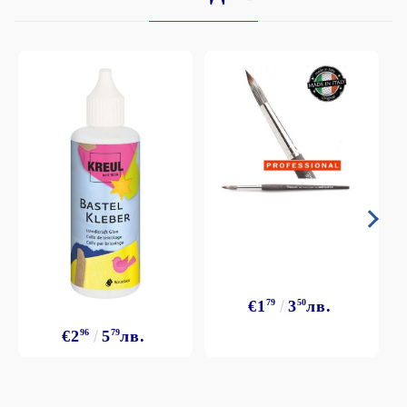
€1
79
3
50
лв.
€2
96
5
79
лв.