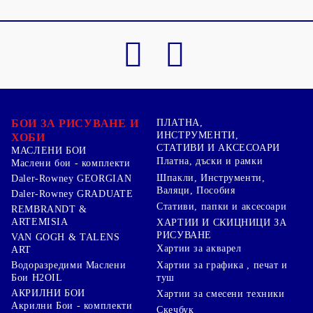
БОИ ЗА РИСУВАНЕ И
ПЛАТНА,
ИНСТРУМЕНТИ,
ХОБИ
СТАТИВИ И АКСЕСОАРИ
МАСЛЕНИ БОИ
Платна, дъски и рамки
Маслени бои - комплекти
Шпакли, Инструменти,
Daler-Rowney GEORGIAN
Валяци, Пособия
Daler-Rowney GRADUATE
Стативи, папки и аксесоари
REMBRANDT &
ARTEMISIA
ХАРТИИ И СКИЦНИЦИ ЗА
РИСУВАНЕ
VAN GOGH & TALENS
Хартии за акварел
ART
Хартии за графика , печат и
Водоразредими Маслени
туш
Бои H2OIL
АКРИЛНИ БОИ
Хартии за смесени техники
Акрилни Бои - комплекти
Скечбук