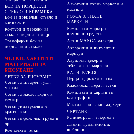
Алкохолни копик маркери и
БОИ ЗА ПОРЦЕЛАН,
мастила
СТЪКЛО И КЕРАМИКА
POSCA & SHAKE
Бои за порцелан, стъкло и
МАРКЕРИ
комплекти
Комплекти маркери и
Контури и маркери за
помощни средства
стъкло, порцелан и др.
Арт и MANGA маркери
Трансферни бои за
порцелан и стъкло
Акварелни и пигментни
маркери
ЧЕТКИ, ХАРТИИ И
Акрилни, декор и
МАТЕРИАЛИ ЗА
тебеширени маркери
РИСУВАНЕ
КАЛИГРАФИЯ
ЧЕТКИ ЗА РИСУВАНЕ
Перца и дръжки за тях
Четки за акварел, туш ,
Класически пера и четки
мастила
Комплекти и хартии за
Четки за масло, акрил и
калиграфия
темпера
Мастила, писалки, маркери
Четки универсални и
ЧЕРТАНЕ
крафтърски
Рапидографи и пергели
Четки за фон, лак, грунд и
др.
Линии, триъгълници,
шаблони
Комплекти четки