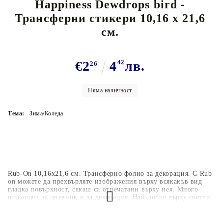
Happiness Dewdrops bird -
Трансферни стикери 10,16 х 21,6
см.
€2
4
42
лв.
26
Няма наличност
Тема:
Зима/Коледа
Rub-On 10,16x21,6 см. Трансферно фолио за декорация. С Rub
on можете да прехвърляте изображения върху всякакъв вид
гладка повърхност, сякаш са отпечатани върху нея. Много
подходящ за дневник и за декорация. Най-добре върху светли
повърхности.