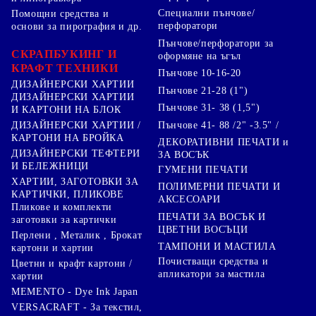
Специални пънчове/
Помощни средства и
перфоратори
основи за пирография и др.
Пънчове/перфоратори за
СКРАПБУКИНГ И
оформяне на ъгъл
КРАФТ ТЕХНИКИ
Пънчове 10-16-20
ДИЗАЙНЕРСКИ ХАРТИИ
Пънчове 21-28 (1")
ДИЗАЙНЕРСКИ ХАРТИИ
Пънчове 31- 38 (1,5")
И КАРТОНИ НА БЛОК
Пънчове 41- 88 /2" -3.5" /
ДИЗАЙНЕРСКИ ХАРТИИ /
КАРТОНИ НА БРОЙКА
ДЕКОРАТИВНИ ПЕЧАТИ и
ДИЗАЙНЕРСКИ ТЕФТЕРИ
ЗА ВОСЪК
И БЕЛЕЖНИЦИ
ГУМЕНИ ПЕЧАТИ
ХАРТИИ, ЗАГОТОВКИ ЗА
ПОЛИМЕРНИ ПЕЧАТИ И
КАРТИЧКИ, ПЛИКОВЕ
АКСЕСОАРИ
Пликове и комплекти
ПЕЧАТИ ЗА ВОСЪК И
заготовки за картички
ЦВЕТНИ ВОСЪЦИ
Перлени , Металик , Брокат
ТАМПОНИ И МАСТИЛА
картони и хартии
Почистващи средства и
Цветни и крафт картони /
апликатори за мастила
хартии
MEMENTO - Dye Ink Japan
VERSACRAFT - За текстил,