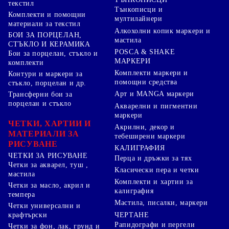
текстил
Тънкописци и
Комплекти и помощни
мултилайнери
материали за текстил
Алкохолни копик маркери и
БОИ ЗА ПОРЦЕЛАН,
мастила
СТЪКЛО И КЕРАМИКА
POSCA & SHAKE
Бои за порцелан, стъкло и
МАРКЕРИ
комплекти
Комплекти маркери и
Контури и маркери за
помощни средства
стъкло, порцелан и др.
Арт и MANGA маркери
Трансферни бои за
порцелан и стъкло
Акварелни и пигментни
маркери
ЧЕТКИ, ХАРТИИ И
Акрилни, декор и
МАТЕРИАЛИ ЗА
тебеширени маркери
РИСУВАНЕ
КАЛИГРАФИЯ
ЧЕТКИ ЗА РИСУВАНЕ
Перца и дръжки за тях
Четки за акварел, туш ,
Класически пера и четки
мастила
Комплекти и хартии за
Четки за масло, акрил и
калиграфия
темпера
Мастила, писалки, маркери
Четки универсални и
ЧЕРТАНЕ
крафтърски
Рапидографи и пергели
Четки за фон, лак, грунд и