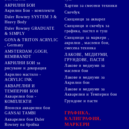
АКРИЛНИ БОИ
Хартии за смесени техники
Акрилни Бои - комплекти
Скечбук
Daler Rowney SYSTEM 3 &
Скицници за акварел
Heavy Body
Скицници и скечбук за
Daler Rowney GRADUATE
графика, пастел и туш
& SIMPLY
Скицници за маркери ,
GOYA & TRITON АCRYLIC
акрилни , маслени бои,
, Germany
смесена техника
AMSTERDAM ,GOGH,
ЛАКОВЕ, МЕДИУМИ,
REMBRANDT
ГРУНДОВЕ, ПАСТИ
АКРИЛНИ БОИ за
Лакове и медиуми за
рисуване и декорация
маслени бои
Акрилно мастило -
Лакове и медиуми за
ACRYLIC INK
Акрилни бои
АКВАРЕЛНИ И
Лакове и медиуми за
ТЕМПЕРНИ БОИ
Акварелни и Темперни бои
Акварелни бои -
Грундове и пасти
КОМПЛЕКТИ
Японски акварелни бои
ГРАФИКА,
GANSAI TAMBI
КАЛИГРАФИЯ,
Акварелни бои Daler
МАРКЕРИ
Rowney на бройка