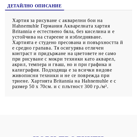
ДЕТАЙЛНО ОПИСАНИЕ
Хартия за рисуване с акварелни бои на
Hahnemuhle Германия Акварелната хартия
Britannia е естествено бяла, без киселина и е
устойчива на стареене и избледняване.
Хартията е студено пресована и повърхността й
е средно грапава. Тя осигурява отличен
контраст и придържане на цветовете не само
при рисуване с мокри техники като акварел,
акрил, темпера и гваш, но и при графика и
калиграфия. Подходяща е за всички видове
живописни техники и не се поврежда при
триене. Хартията Britannia на Hahnemuhle e с
размер 50 х 70см. и с плътност 300 гр./м².