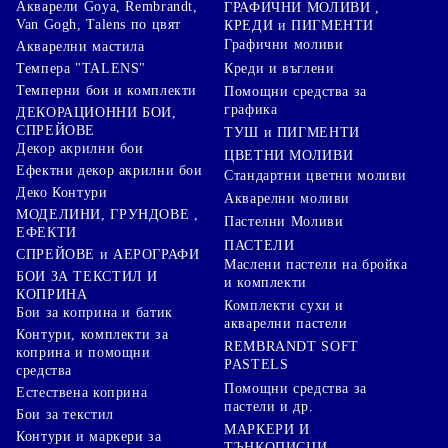
Акварели Goya, Rembrandt,
ГРАФИЧНИ МОЛИВИ ,
Van Gogh, Talens по цвят
КРЕДИ и ПИГМЕНТИ
Графични моливи
Акварелни мастила
Креди и въглени
Темпера "TALENS"
Темперни бои и комплекти
Помощни средства за
графика
ДЕКОРАЦИОННИ БОИ,
СПРЕЙОВЕ
ТУШ и ПИГМЕНТИ
Декор акрилни бои
ЦВЕТНИ МОЛИВИ
Ефектни декор акрилни бои
Стандартни цветни моливи
Деко Контури
Акварелни моливи
МОДЕЛИНИ, ГРУНДОВЕ ,
Пастелни Моливи
ЕФЕКТИ
ПАСТЕЛИ
СПРЕЙОВЕ и АЕРОГРАФИ
Маслени пастели на бройка
БОИ ЗА ТЕКСТИЛ И
и комплекти
КОПРИНА
Комплекти сухи и
Бои за коприна и батик
акварелни пастели
Контури, комплекти за
REMBRANDT SOFT
коприна и помощни
PASTELS
средства
Помощни средства за
Естествена коприна
пастели и др.
Бои за текстил
МАРКЕРИ И
Контури и маркери за
ТЪНКОПИСЦИ