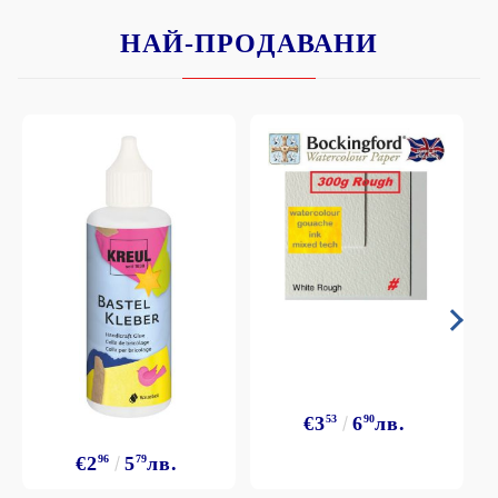
НАЙ-ПРОДАВАНИ
€3
53
6
90
лв.
€2
96
5
79
лв.