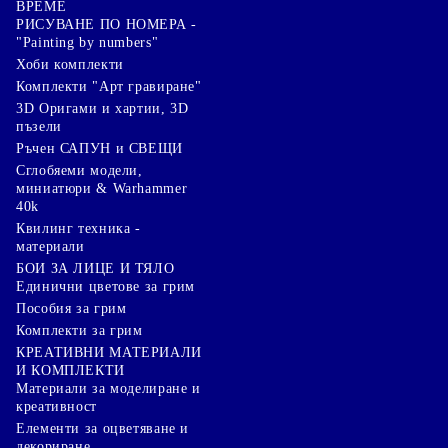
ВРЕМЕ
РИСУВАНЕ ПО НОМЕРА -
"Painting by numbers"
Хоби комплекти
Комплекти "Арт гравиране"
3D Оригами и хартии, 3D
пъзели
Ръчен САПУН и СВЕЩИ
Сглобяеми модели,
миниатюри & Warhammer
40k
Квилинг техника -
материали
БОИ ЗА ЛИЦЕ И ТЯЛО
Единични цветове за грим
Пособия за грим
Комплекти за грим
КРЕАТИВНИ МАТЕРИАЛИ
И КОМПЛЕКТИ
Mатериали за моделиране и
креативност
Елементи за оцветяване и
декориране