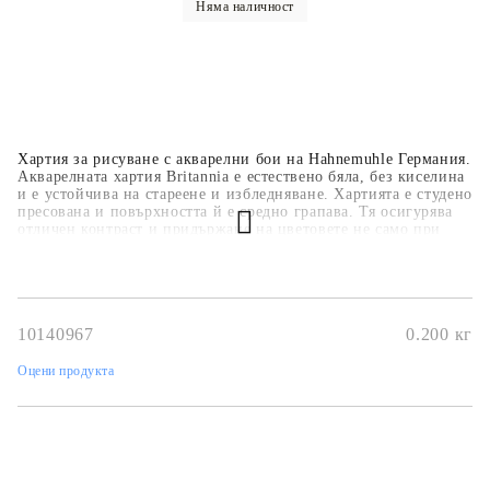
Няма наличност
Хартия за рисуване с акварелни бои на Hahnemuhle Германия.
Акварелната хартия Britannia е естествено бяла, без киселина
и е устойчива на стареене и избледняване. Хартията е студено
пресована и повърхността й е средно грапава. Тя осигурява
отличен контраст и придържане на цветовете не само при
рисуване с мокри техники като акварел, акрил, темпера и
гваш, но и при графика и калиграфия. Подходяща е за всички
видове живописни техники и не се поврежда при триене.
Хартията Britannia на Hahnemuhle e с размер 50 х 70см. и с
плътност 300 гр./м².
10140967
0.200
кг
Оцени продукта