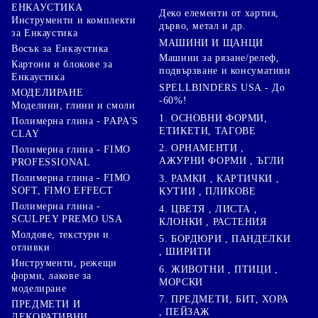
ЕНКАУСТИКА
Деко елементи от хартия,
Инструменти и комплекти
дърво, метал и др.
за Енкаустика
МАШИНИ И ЩАНЦИ
Восък за Енкаустика
Машини за рязане/релеф,
Картони и блокове за
подвързване и консумативи
Енкаустика
SPELLBINDERS USA - До
МОДЕЛИРАНЕ
-60%!
Моделини, глини и смоли
1. ОСНОВНИ ФОРМИ,
Полимерна глина - PAPA'S
ЕТИКЕТИ, ТАГОВЕ
CLAY
2. ОРНАМЕНТИ ,
Полимерна глина - FIMO
АЖУРНИ ФОРМИ , ЪГЛИ
PROFESSIONAL
Полимерна глина - FIMO
3. РАМКИ , КАРТИЧКИ ,
SOFT, FIMO EFFECT
КУТИИ , ПЛИКОВЕ
Полимерна глина -
4. ЦВЕТЯ , ЛИСТА ,
SCULPEY PREMO USA
КЛОНКИ , РАСТЕНИЯ
Молдове, текстури и
5. БОРДЮРИ , ПАНДЕЛКИ
отливки
, ШИРИТИ
Инструменти, режещи
6. ЖИВОТНИ , ПТИЦИ ,
форми, лакове за
МОРСКИ
моделиране
7. ПРЕДМЕТИ, БИТ, ХОРА
ПРЕДМЕТИ И
, ПЕЙЗАЖ
ДЕКОРАТИВНИ