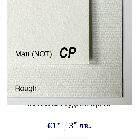
Tweet
HAHNEMUHLE АКВАРЕЛНА
ХАРТИЯ BRITANNIA МАТ 300г
50x70cm студена преса
€1
3
89
лв.
99