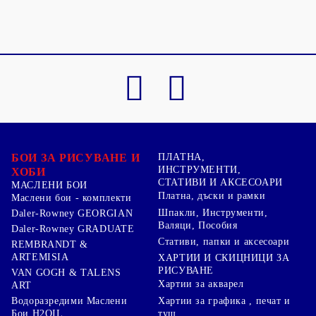
БОИ ЗА РИСУВАНЕ И
ПЛАТНА,
ИНСТРУМЕНТИ,
ХОБИ
СТАТИВИ И АКСЕСОАРИ
МАСЛЕНИ БОИ
Платна, дъски и рамки
Маслени бои - комплекти
Шпакли, Инструменти,
Daler-Rowney GEORGIAN
Валяци, Пособия
Daler-Rowney GRADUATE
Стативи, папки и аксесоари
REMBRANDT &
ARTEMISIA
ХАРТИИ И СКИЦНИЦИ ЗА
РИСУВАНЕ
VAN GOGH & TALENS
Хартии за акварел
ART
Хартии за графика , печат и
Водоразредими Маслени
туш
Бои H2OIL