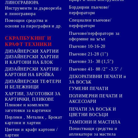
ЛИНОГРАВЮРА
Бордюрни пънчове/
Инструменти за дърворезба
перфоратори
и линогравюра
Специални пънчове/
Помощни средства и
перфоратори
основи за пирография и др.
Пънчове/перфоратори за
СКРАПБУКИНГ И
оформяне на ъгъл
КРАФТ ТЕХНИКИ
Пънчове 10-16-20
ДИЗАЙНЕРСКИ ХАРТИИ
Пънчове 21-28 (1")
ДИЗАЙНЕРСКИ ХАРТИИ
Пънчове 31- 38 (1,5")
И КАРТОНИ НА БЛОК
Пънчове 41- 88 /2" -3.5" /
ДИЗАЙНЕРСКИ ХАРТИИ /
КАРТОНИ НА БРОЙКА
ДЕКОРАТИВНИ ПЕЧАТИ и
ДИЗАЙНЕРСКИ ТЕФТЕРИ
ЗА ВОСЪК
И БЕЛЕЖНИЦИ
ГУМЕНИ ПЕЧАТИ
ХАРТИИ, ЗАГОТОВКИ ЗА
ПОЛИМЕРНИ ПЕЧАТИ И
КАРТИЧКИ, ПЛИКОВЕ
АКСЕСОАРИ
Пликове и комплекти
ПЕЧАТИ ЗА ВОСЪК И
заготовки за картички
ЦВЕТНИ ВОСЪЦИ
Перлени , Металик , Брокат
ТАМПОНИ И МАСТИЛА
картони и хартии
Почистващи средства и
Цветни и крафт картони /
апликатори за мастила
хартии