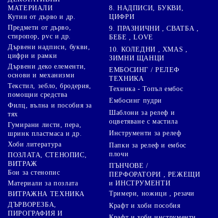
8. НАДПИСИ, БУКВИ,
МАТЕРИАЛИ
ЦИФРИ
Кутии от дърво и др.
Предмети от дърво,
9. ПРАЗНИЧНИ , СВАТБА ,
стиропор, pvc и др.
БЕБЕ , LOVE
Дървени надписи, букви,
10. КОЛЕДНИ , XMAS ,
цифри и рамки
ЗИМНИ ЩАНЦИ
Дървени деко елементи,
ЕМБОСИНГ / РЕЛЕФ
основи и механизми
ТЕХНИКА
Текстил, зебло, бродерия,
Техника - Топъл ембос
помощни средства
Ембосинг пудри
Филц, вълна и пособия за
Шаблони за релеф и
тях
оцветяване с мастила
Гумирани листи, пера,
Инструменти за релеф
шринк пластмаса и др.
Хоби литература
Папки за релеф и ембос
плочи
ПОЗЛАТА, СТЕНОПИС,
ВИТРАЖ
ПЪНЧОВЕ /
Бои за стенопис
ПЕРФОРАТОРИ , РЕЖЕЩИ
Материали за позлата
и ИНСТРУМЕНТИ
Тримери, ножици , резачи
ВИТРАЖНА ТЕХНИКА
ДЪРВОРЕЗБА,
Крафт и хоби пособия
ПИРОГРАФИЯ И
Крафт и хоби инструменти