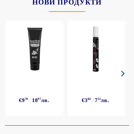
НОВИ ПРОДУКТИ
€9
70
18
97
лв.
€3
84
7
51
лв.