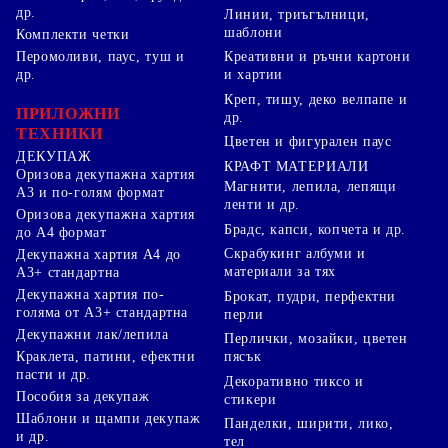
др.
Линии, триъгълници,
шаблони
Комплекти четки
Перомоливи, паус, туш и
Креативни и ръчни картони
др.
и хартии
Креп, тишу, деко велпапе и
ПРИЛОЖНИ
др.
ТЕХНИКИ
Цветен и фигурален паус
ДЕКУПАЖ
КРАФТ МАТЕРИАЛИ
Оризова декупажна хартия
Магнити, лепила, лепящи
А3 и по-голям формат
ленти и др.
Оризова декупажна хартия
Брадс, капси, копчета и др.
до А4 формат
Скрабукинг албуми и
Декупажна хартия А4 до
материали за тях
А3+ стандартна
Декупажна хартия по-
Брокат, пудри, перфектни
голяма от А3+ стандартна
перли
Декупажни лак/лепила
Перлички, мозайки, цветен
Краклета, патини, ефектни
пясък
пасти и др.
Декоративно тиксо и
Пособия за декупаж
стикери
Шаблони и щампи декупаж
Панделки, ширити, лико,
и др.
тел