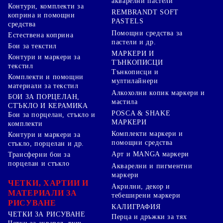
акварелни пастели
Контури, комплекти за
REMBRANDT SOFT
коприна и помощни
PASTELS
средства
Помощни средства за
Естествена коприна
пастели и др.
Бои за текстил
МАРКЕРИ И
Контури и маркери за
ТЪНКОПИСЦИ
текстил
Тънкописци и
Комплекти и помощни
мултилайнери
материали за текстил
Алкохолни копик маркери и
БОИ ЗА ПОРЦЕЛАН,
мастила
СТЪКЛО И КЕРАМИКА
POSCA & SHAKE
Бои за порцелан, стъкло и
МАРКЕРИ
комплекти
Комплекти маркери и
Контури и маркери за
помощни средства
стъкло, порцелан и др.
Арт и MANGA маркери
Трансферни бои за
порцелан и стъкло
Акварелни и пигментни
маркери
ЧЕТКИ, ХАРТИИ И
Акрилни, декор и
МАТЕРИАЛИ ЗА
тебеширени маркери
РИСУВАНЕ
КАЛИГРАФИЯ
ЧЕТКИ ЗА РИСУВАНЕ
Перца и дръжки за тях