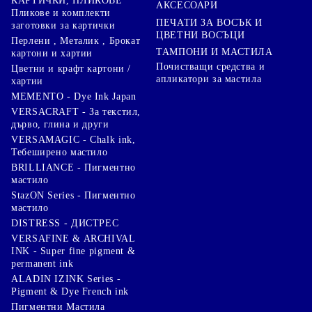
КАРТИЧКИ, ПЛИКОВЕ
АКСЕСОАРИ
Пликове и комплекти
ПЕЧАТИ ЗА ВОСЪК И
заготовки за картички
ЦВЕТНИ ВОСЪЦИ
Перлени , Металик , Брокат
ТАМПОНИ И МАСТИЛА
картони и хартии
Почистващи средства и
Цветни и крафт картони /
апликатори за мастила
хартии
MEMENTO - Dye Ink Japan
VERSACRAFT - За текстил,
дърво, глина и други
VERSAMAGIC - Chalk ink,
Тебеширено мастило
BRILLIANCE - Пигментно
мастило
StazON Series - Пигментно
мастило
DISTRESS - ДИСТРЕС
VERSAFINE & ARCHIVAL
INK - Super fine pigment &
permanent ink
ALADIN IZINK Series -
Pigment & Dye French ink
Пигментни Мастила