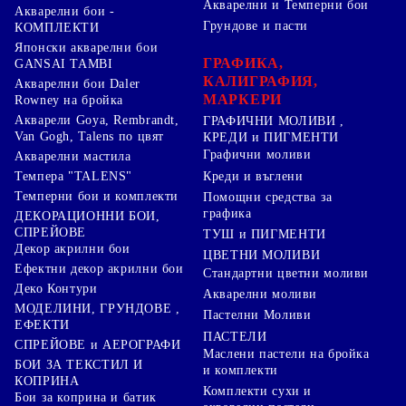
Акварелни и Темперни бои
Акварелни бои -
Грундове и пасти
КОМПЛЕКТИ
Японски акварелни бои
ГРАФИКА,
GANSAI TAMBI
КАЛИГРАФИЯ,
Акварелни бои Daler
МАРКЕРИ
Rowney на бройка
Акварели Goya, Rembrandt,
ГРАФИЧНИ МОЛИВИ ,
Van Gogh, Talens по цвят
КРЕДИ и ПИГМЕНТИ
Графични моливи
Акварелни мастила
Креди и въглени
Темпера "TALENS"
Темперни бои и комплекти
Помощни средства за
графика
ДЕКОРАЦИОННИ БОИ,
СПРЕЙОВЕ
ТУШ и ПИГМЕНТИ
Декор акрилни бои
ЦВЕТНИ МОЛИВИ
Ефектни декор акрилни бои
Стандартни цветни моливи
Деко Контури
Акварелни моливи
МОДЕЛИНИ, ГРУНДОВЕ ,
Пастелни Моливи
ЕФЕКТИ
ПАСТЕЛИ
СПРЕЙОВЕ и АЕРОГРАФИ
Маслени пастели на бройка
БОИ ЗА ТЕКСТИЛ И
и комплекти
КОПРИНА
Комплекти сухи и
Бои за коприна и батик