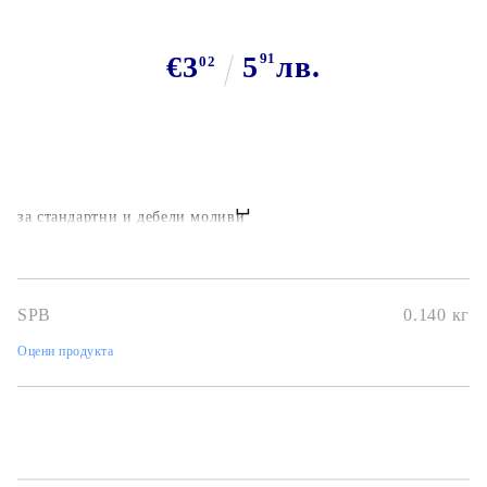
€3
5
91
лв.
02
за стандартни и дебели моливи
SPB
0.140
кг
Оцени продукта