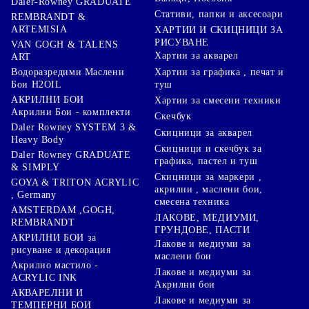
Daler-Rowney GRADUATE
Стативи, папки и аксесоари
REMBRANDT &
ARTEMISIA
ХАРТИИ И СКИЦНИЦИ ЗА
РИСУВАНЕ
VAN GOGH & TALENS
Хартии за акварел
ART
Хартии за графика , печат и
Водоразредими Маслени
туш
Бои H2OIL
АКРИЛНИ БОИ
Хартии за смесени техники
Акрилни Бои - комплекти
Скечбук
Daler Rowney SYSTEM 3 &
Скицници за акварел
Heavy Body
Скицници и скечбук за
Daler Rowney GRADUATE
графика, пастел и туш
& SIMPLY
Скицници за маркери ,
GOYA & TRITON АCRYLIC
акрилни , маслени бои,
, Germany
смесена техника
AMSTERDAM ,GOGH,
ЛАКОВЕ, МЕДИУМИ,
REMBRANDT
ГРУНДОВЕ, ПАСТИ
АКРИЛНИ БОИ за
Лакове и медиуми за
рисуване и декорация
маслени бои
Акрилно мастило -
Лакове и медиуми за
ACRYLIC INK
Акрилни бои
АКВАРЕЛНИ И
Лакове и медиуми за
ТЕМПЕРНИ БОИ