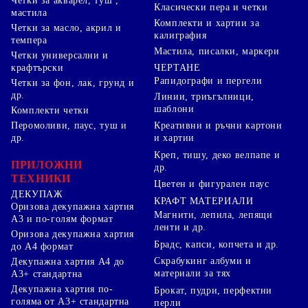
Четки за акварел, туш ,
Класически пера и четки
мастила
Комплекти и хартии за
Четки за масло, акрил и
калиграфия
темпера
Мастила, писалки, маркери
Четки универсални и
ЧЕРТАНЕ
крафтърски
Рапидографи и пергели
Четки за фон, лак, грунд и
др.
Линии, триъгълници,
шаблони
Комплекти четки
Перомоливи, паус, туш и
Креативни и ръчни картони
др.
и хартии
Креп, тишу, деко велпапе и
ПРИЛОЖНИ
др.
ТЕХНИКИ
Цветен и фигурален паус
ДЕКУПАЖ
КРАФТ МАТЕРИАЛИ
Оризова декупажна хартия
Магнити, лепила, лепящи
А3 и по-голям формат
ленти и др.
Оризова декупажна хартия
Брадс, капси, копчета и др.
до А4 формат
Скрабукинг албуми и
Декупажна хартия А4 до
материали за тях
А3+ стандартна
Декупажна хартия по-
Брокат, пудри, перфектни
голяма от А3+ стандартна
перли