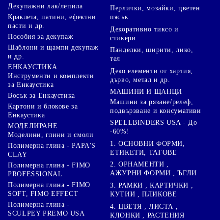
Декупажни лак/лепила
Перлички, мозайки, цветен
Краклета, патини, ефектни
пясък
пасти и др.
Декоративно тиксо и
Пособия за декупаж
стикери
Шаблони и щампи декупаж
Панделки, ширити, лико,
и др.
тел
ЕНКАУСТИКА
Деко елементи от хартия,
Инструменти и комплекти
дърво, метал и др.
за Енкаустика
МАШИНИ И ЩАНЦИ
Восък за Енкаустика
Машини за рязане/релеф,
Картони и блокове за
подвързване и консумативи
Енкаустика
SPELLBINDERS USA - До
МОДЕЛИРАНЕ
-60%!
Моделини, глини и смоли
1. ОСНОВНИ ФОРМИ,
Полимерна глина - PAPA'S
ЕТИКЕТИ, ТАГОВЕ
CLAY
2. ОРНАМЕНТИ ,
Полимерна глина - FIMO
АЖУРНИ ФОРМИ , ЪГЛИ
PROFESSIONAL
Полимерна глина - FIMO
3. РАМКИ , КАРТИЧКИ ,
SOFT, FIMO EFFECT
КУТИИ , ПЛИКОВЕ
Полимерна глина -
4. ЦВЕТЯ , ЛИСТА ,
SCULPEY PREMO USA
КЛОНКИ , РАСТЕНИЯ