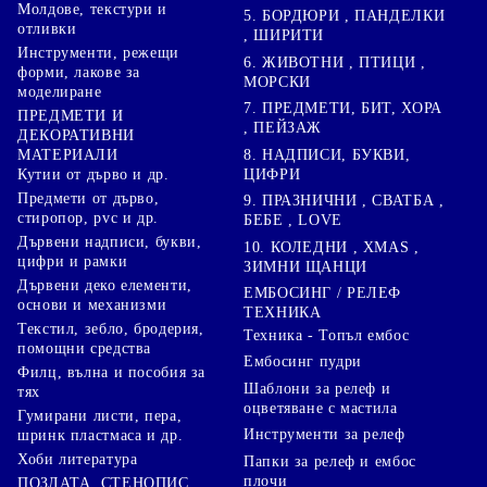
Молдове, текстури и
5. БОРДЮРИ , ПАНДЕЛКИ
отливки
, ШИРИТИ
Инструменти, режещи
6. ЖИВОТНИ , ПТИЦИ ,
форми, лакове за
МОРСКИ
моделиране
7. ПРЕДМЕТИ, БИТ, ХОРА
ПРЕДМЕТИ И
, ПЕЙЗАЖ
ДЕКОРАТИВНИ
8. НАДПИСИ, БУКВИ,
МАТЕРИАЛИ
ЦИФРИ
Кутии от дърво и др.
Предмети от дърво,
9. ПРАЗНИЧНИ , СВАТБА ,
стиропор, pvc и др.
БЕБЕ , LOVE
Дървени надписи, букви,
10. КОЛЕДНИ , XMAS ,
цифри и рамки
ЗИМНИ ЩАНЦИ
Дървени деко елементи,
ЕМБОСИНГ / РЕЛЕФ
основи и механизми
ТЕХНИКА
Текстил, зебло, бродерия,
Техника - Топъл ембос
помощни средства
Ембосинг пудри
Филц, вълна и пособия за
Шаблони за релеф и
тях
оцветяване с мастила
Гумирани листи, пера,
Инструменти за релеф
шринк пластмаса и др.
Хоби литература
Папки за релеф и ембос
плочи
ПОЗЛАТА, СТЕНОПИС,