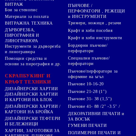
ВИТРАЖ
ПЪНЧОВЕ /
Бои за стенопис
ПЕРФОРАТОРИ , РЕЖЕЩИ
Материали за позлата
и ИНСТРУМЕНТИ
Тримери, ножици , резачи
ВИТРАЖНА ТЕХНИКА
ДЪРВОРЕЗБА,
Крафт и хоби пособия
ПИРОГРАФИЯ И
Крафт и хоби инструменти
ЛИНОГРАВЮРА
Бордюрни пънчове/
Инструменти за дърворезба
перфоратори
и линогравюра
Специални пънчове/
Помощни средства и
перфоратори
основи за пирография и др.
Пънчове/перфоратори за
СКРАПБУКИНГ И
оформяне на ъгъл
КРАФТ ТЕХНИКИ
Пънчове 10-16-20
ДИЗАЙНЕРСКИ ХАРТИИ
Пънчове 21-28 (1")
ДИЗАЙНЕРСКИ ХАРТИИ
Пънчове 31- 38 (1,5")
И КАРТОНИ НА БЛОК
Пънчове 41- 88 /2" -3.5" /
ДИЗАЙНЕРСКИ ХАРТИИ /
КАРТОНИ НА БРОЙКА
ДЕКОРАТИВНИ ПЕЧАТИ и
ДИЗАЙНЕРСКИ ТЕФТЕРИ
ЗА ВОСЪК
И БЕЛЕЖНИЦИ
ГУМЕНИ ПЕЧАТИ
ХАРТИИ, ЗАГОТОВКИ ЗА
ПОЛИМЕРНИ ПЕЧАТИ И