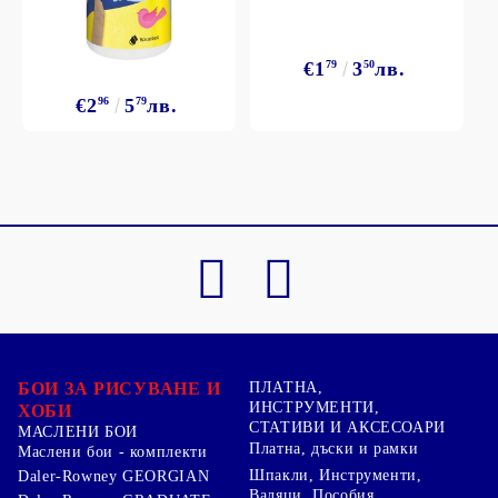
€1
79
3
50
лв.
€2
96
5
79
лв.
БОИ ЗА РИСУВАНЕ И
ПЛАТНА,
ИНСТРУМЕНТИ,
ХОБИ
СТАТИВИ И АКСЕСОАРИ
МАСЛЕНИ БОИ
Платна, дъски и рамки
Маслени бои - комплекти
Шпакли, Инструменти,
Daler-Rowney GEORGIAN
Валяци, Пособия