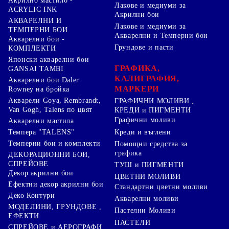
Акрилно мастило -
Лакове и медиуми за
ACRYLIC INK
Акрилни бои
АКВАРЕЛНИ И
Лакове и медиуми за
ТЕМПЕРНИ БОИ
Акварелни и Темперни бои
Акварелни бои -
Грундове и пасти
КОМПЛЕКТИ
Японски акварелни бои
ГРАФИКА,
GANSAI TAMBI
КАЛИГРАФИЯ,
Акварелни бои Daler
МАРКЕРИ
Rowney на бройка
Акварели Goya, Rembrandt,
ГРАФИЧНИ МОЛИВИ ,
Van Gogh, Talens по цвят
КРЕДИ и ПИГМЕНТИ
Графични моливи
Акварелни мастила
Креди и въглени
Темпера "TALENS"
Темперни бои и комплекти
Помощни средства за
графика
ДЕКОРАЦИОННИ БОИ,
СПРЕЙОВЕ
ТУШ и ПИГМЕНТИ
Декор акрилни бои
ЦВЕТНИ МОЛИВИ
Ефектни декор акрилни бои
Стандартни цветни моливи
Деко Контури
Акварелни моливи
МОДЕЛИНИ, ГРУНДОВЕ ,
Пастелни Моливи
ЕФЕКТИ
ПАСТЕЛИ
СПРЕЙОВЕ и АЕРОГРАФИ