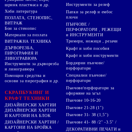
Инструменти за релеф
шринк пластмаса и др.
Хоби литература
Папки за релеф и ембос
плочи
ПОЗЛАТА, СТЕНОПИС,
ВИТРАЖ
ПЪНЧОВЕ /
Бои за стенопис
ПЕРФОРАТОРИ , РЕЖЕЩИ
Материали за позлата
и ИНСТРУМЕНТИ
Тримери, ножици , резачи
ВИТРАЖНА ТЕХНИКА
ДЪРВОРЕЗБА,
Крафт и хоби пособия
ПИРОГРАФИЯ И
Крафт и хоби инструменти
ЛИНОГРАВЮРА
Бордюрни пънчове/
Инструменти за дърворезба
перфоратори
и линогравюра
Специални пънчове/
Помощни средства и
перфоратори
основи за пирография и др.
Пънчове/перфоратори за
СКРАПБУКИНГ И
оформяне на ъгъл
КРАФТ ТЕХНИКИ
Пънчове 10-16-20
ДИЗАЙНЕРСКИ ХАРТИИ
Пънчове 21-28 (1")
ДИЗАЙНЕРСКИ ХАРТИИ
Пънчове 31- 38 (1,5")
И КАРТОНИ НА БЛОК
Пънчове 41- 88 /2" -3.5" /
ДИЗАЙНЕРСКИ ХАРТИИ /
КАРТОНИ НА БРОЙКА
ДЕКОРАТИВНИ ПЕЧАТИ и