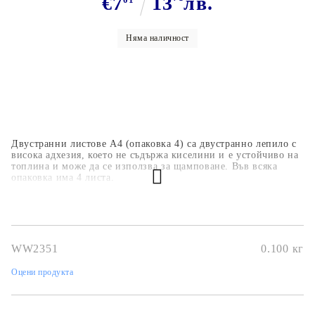
€7
13
лв.
Няма наличност
Двустранни листове A4 (опаковка 4) са двустранно лепило с
висока адхезия, което не съдържа киселини и е устойчиво на
топлина и може да се използва за щамповане. Във всяка
опаковка има 4 листа.
WW2351
0.100
кг
Оцени продукта