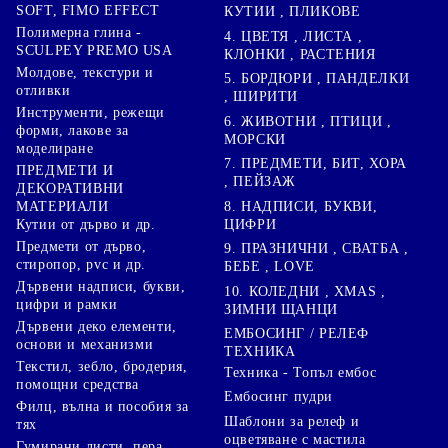
SOFT, FIMO EFFECT
КУТИИ , ПЛИКОВЕ
Полимерна глина -
4. ЦВЕТЯ , ЛИСТА ,
SCULPEY PREMO USA
КЛОНКИ , РАСТЕНИЯ
Молдове, текстури и
5. БОРДЮРИ , ПАНДЕЛКИ
отливки
, ШИРИТИ
Инструменти, режещи
6. ЖИВОТНИ , ПТИЦИ ,
форми, лакове за
МОРСКИ
моделиране
7. ПРЕДМЕТИ, БИТ, ХОРА
ПРЕДМЕТИ И
, ПЕЙЗАЖ
ДЕКОРАТИВНИ
8. НАДПИСИ, БУКВИ,
МАТЕРИАЛИ
ЦИФРИ
Кутии от дърво и др.
Предмети от дърво,
9. ПРАЗНИЧНИ , СВАТБА ,
стиропор, pvc и др.
БЕБЕ , LOVE
Дървени надписи, букви,
10. КОЛЕДНИ , XMAS ,
цифри и рамки
ЗИМНИ ЩАНЦИ
Дървени деко елементи,
ЕМБОСИНГ / РЕЛЕФ
основи и механизми
ТЕХНИКА
Текстил, зебло, бродерия,
Техника - Топъл ембос
помощни средства
Ембосинг пудри
Филц, вълна и пособия за
Шаблони за релеф и
тях
оцветяване с мастила
Гумирани листи, пера,