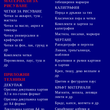
МАТЕРИАЛИ ЗА
тебеширени маркери
РИСУВАНЕ
КАЛИГРАФИЯ
ЧЕТКИ ЗА РИСУВАНЕ
Перца и дръжки за тях
Четки за акварел, туш ,
Класически пера и четки
мастила
Комплекти и хартии за
Четки за масло, акрил и
калиграфия
темпера
Мастила, писалки, маркери
Четки универсални и
ЧЕРТАНЕ
крафтърски
Рапидографи и пергели
Четки за фон, лак, грунд и
др.
Линии, триъгълници,
шаблони
Комплекти четки
Перомоливи, паус, туш и
Креативни и ръчни картони
др.
и хартии
Креп, тишу, деко велпапе и
ПРИЛОЖНИ
др.
ТЕХНИКИ
Цветен и фигурален паус
ДЕКУПАЖ
КРАФТ МАТЕРИАЛИ
Оризова декупажна хартия
Магнити, лепила, лепящи
А3 и по-голям формат
ленти и др.
Оризова декупажна хартия
Брадс, капси, копчета и др.
до А4 формат
Скрабукинг албуми и
Декупажна хартия А4 до