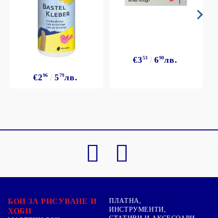
€3
53
6
90
лв.
€2
96
5
79
лв.
БОИ ЗА РИСУВАНЕ И
ПЛАТНА,
ИНСТРУМЕНТИ,
ХОБИ