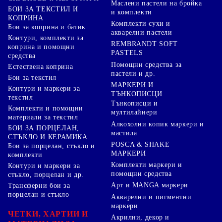
Маслени пастели на бройка
БОИ ЗА ТЕКСТИЛ И
и комплекти
КОПРИНА
Комплекти сухи и
Бои за коприна и батик
акварелни пастели
Контури, комплекти за
REMBRANDT SOFT
коприна и помощни
PASTELS
средства
Помощни средства за
Естествена коприна
пастели и др.
Бои за текстил
МАРКЕРИ И
Контури и маркери за
ТЪНКОПИСЦИ
текстил
Тънкописци и
Комплекти и помощни
мултилайнери
материали за текстил
Алкохолни копик маркери и
БОИ ЗА ПОРЦЕЛАН,
мастила
СТЪКЛО И КЕРАМИКА
POSCA & SHAKE
Бои за порцелан, стъкло и
МАРКЕРИ
комплекти
Комплекти маркери и
Контури и маркери за
помощни средства
стъкло, порцелан и др.
Арт и MANGA маркери
Трансферни бои за
порцелан и стъкло
Акварелни и пигментни
маркери
ЧЕТКИ, ХАРТИИ И
Акрилни, декор и