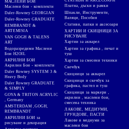
СТАТИВИ И АКСЕСОАРИ
МАСЛЕНИ БОИ
Платна, дъски и рамки
Маслени бои - комплекти
Шпакли, Инструменти,
Daler-Rowney GEORGIAN
Валяци, Пособия
Daler-Rowney GRADUATE
Стативи, папки и аксесоари
REMBRANDT &
ARTEMISIA
ХАРТИИ И СКИЦНИЦИ ЗА
РИСУВАНЕ
VAN GOGH & TALENS
Хартии за акварел
ART
Хартии за графика , печат и
Водоразредими Маслени
туш
Бои H2OIL
АКРИЛНИ БОИ
Хартии за смесени техники
Акрилни Бои - комплекти
Скечбук
Daler Rowney SYSTEM 3 &
Скицници за акварел
Heavy Body
Скицници и скечбук за
Daler Rowney GRADUATE
графика, пастел и туш
& SIMPLY
Скицници за маркери ,
GOYA & TRITON АCRYLIC
акрилни , маслени бои,
, Germany
смесена техника
AMSTERDAM ,GOGH,
ЛАКОВЕ, МЕДИУМИ,
REMBRANDT
ГРУНДОВЕ, ПАСТИ
АКРИЛНИ БОИ за
Лакове и медиуми за
рисуване и декорация
маслени бои