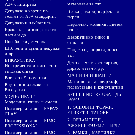
материали за тях
А3+ стандартна
Декупажна хартия по-
Брокат, пудри, перфектни
голяма от А3+ стандартна
перли
Декупажни лак/лепила
Перлички, мозайки, цветен
Краклета, патини, ефектни
пясък
пасти и др.
Декоративно тиксо и
Пособия за декупаж
стикери
Шаблони и щампи декупаж
Панделки, ширити, лико,
и др.
тел
ЕНКАУСТИКА
Деко елементи от хартия,
Инструменти и комплекти
дърво, метал и др.
за Енкаустика
МАШИНИ И ЩАНЦИ
Восък за Енкаустика
Машини за рязане/релеф,
Картони и блокове за
подвързване и консумативи
Енкаустика
SPELLBINDERS USA - До
МОДЕЛИРАНЕ
-60%!
Моделини, глини и смоли
1. ОСНОВНИ ФОРМИ,
Полимерна глина - PAPA'S
ЕТИКЕТИ, ТАГОВЕ
CLAY
2. ОРНАМЕНТИ ,
Полимерна глина - FIMO
АЖУРНИ ФОРМИ , ЪГЛИ
PROFESSIONAL
Полимерна глина - FIMO
3. РАМКИ , КАРТИЧКИ ,