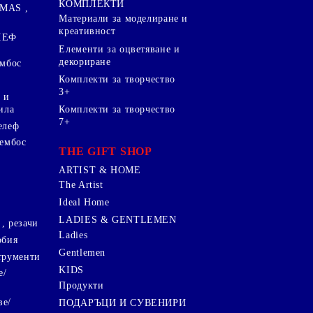
КОМПЛЕКТИ
MAS ,
Mатериали за моделиране и
креативност
ЛЕФ
Елементи за оцветяване и
декориране
ембос
Комплекти за творчество
3+
 и
ила
Комплекти за творчество
7+
елеф
 ембос
THE GIFT SHOP
ARTIST & HOME
The Artist
Ideal Home
LADIES & GENTLEMEN
, резачи
Ladies
обия
Gentlemen
трументи
KIDS
е/
Продукти
ве/
ПОДАРЪЦИ И СУВЕНИРИ