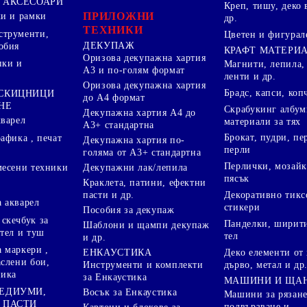
 АКСЕСОАРИ
Креп, тишу, деко 
ПРИЛОЖНИ
ки и рамки
др.
ТЕХНИКИ
струменти,
Цветен и фигурал
ДЕКУПАЖ
обия
КРАФТ МАТЕРИ
Оризова декупажна хартия
пки и
Магнити, лепила,
А3 и по-голям формат
ленти и др.
Оризова декупажна хартия
Брадс, капси, коп
 СКИЦНИЦИ
до А4 формат
НЕ
Скрабукинг албум
Декупажна хартия А4 до
кварел
материали за тях
А3+ стандартна
Брокат, пудри, п
афика , печат
Декупажна хартия по-
перли
голяма от А3+ стандартна
Перлички, мозайк
Декупажни лак/лепила
месени техники
пясък
Краклета, патини, ефектни
пасти и др.
Декоративно тикс
 акварел
стикери
Пособия за декупаж
скечбук за
Панделки, ширити
Шаблони и щампи декупаж
стел и туш
тел
и др.
 маркери ,
Деко елементи от 
ЕНКАУСТИКА
аслени бои,
дърво, метал и др
Инструменти и комплекти
ника
за Енкаустика
МАШИНИ И ЩА
МЕДИУМИ,
Восък за Енкаустика
Машини за рязане
 ПАСТИ
подвързване и