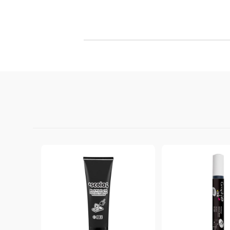
Филц, вълна и пособия за тях
Гумирани листи, пера, шринк пластмаса и др.
Хоби литература
ТАМПОНИ И МАСТИЛА
ДЕКОРАТ
ВОСЪК
Почистващи средства и апликатори за
ГУМЕНИ
мастила
ПОЛИМЕ
MEMENTO - Dye Ink Japan
АКСЕСО
VERSACRAFT - За текстил, дърво,
ПЕЧАТИ 
глина и други
ВОСЪЦИ
VERSAMAGIC - Chalk ink,
Тебеширено мастило
BRILLIANCE - Пигментно мастило