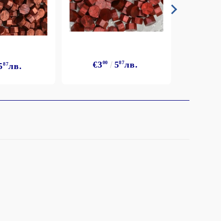
€3
€3
00
5
87
лв.
5
87
лв.