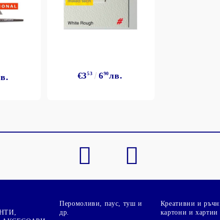
€3
53
6
90
лв.
в.
Моят профил
Вход
Регистрация
BGN
EUR
BG
EN
Перомоливи, паус, туш и
Креативни и ръчн
НТИ,
др.
картони и хартии