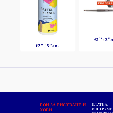
€1
79
3
50
л
€2
96
5
79
лв.
БОИ ЗА РИСУВАНЕ И
ПЛАТНА,
ИНСТРУМЕ
ХОБИ