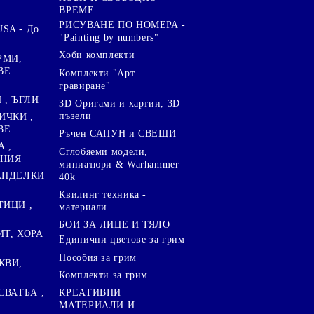
ВРЕМЕ
РИСУВАНЕ ПО НОМЕРА -
SA - До
"Painting by numbers"
Хоби комплекти
РМИ,
ВЕ
Комплекти "Арт
гравиране"
, ЪГЛИ
3D Оригами и хартии, 3D
пъзели
ИЧКИ ,
ВЕ
Ръчен САПУН и СВЕЩИ
А ,
Сглобяеми модели,
ЕНИЯ
миниатюри & Warhammer
ПАНДЕЛКИ
40k
Квилинг техника -
ТИЦИ ,
материали
БОИ ЗА ЛИЦЕ И ТЯЛО
ИТ, ХОРА
Единични цветове за грим
Пособия за грим
КВИ,
Комплекти за грим
СВАТБА ,
КРЕАТИВНИ
МАТЕРИАЛИ И