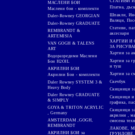
СТАТИВИ И
МАСЛЕНИ БОИ
Платна, дъс
Маслени бои - комплекти
Шпакли, Ин
Daler-Rowney GEORGIAN
Валяци, Пос
Daler-Rowney GRADUATE
Стативи, па
REMBRANDT &
аксесоари
ARTEMISIA
ХАРТИИ И
VAN GOGH & TALENS
ЗА РИСУВА
ART
Хартии за а
Водоразредими Маслени
Хартии за гр
Бои H2OIL
и туш
АКРИЛНИ БОИ
Хартии за с
Акрилни Бои - комплекти
Скечбук
Daler Rowney SYSTEM 3 &
Heavy Body
Скицници за
Daler Rowney GRADUATE
Скицници и 
& SIMPLY
графика, па
GOYA & TRITON АCRYLIC
Скицници за
, Germany
акрилни , м
AMSTERDAM ,GOGH,
смесена тех
REMBRANDT
ЛАКОВЕ, 
АКРИЛНИ БОИ за
ГРУНДОВЕ,