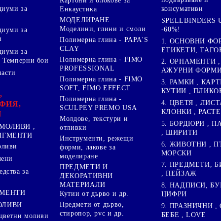
Картони и блокове за
диуми за
консумативи
Енкаустика
МОДЕЛИРАНЕ
SPELLBINDERS U
Моделини, глини и смоли
-60%!
диуми за
и
Полимерна глина - PAPA'S
1. ОСНОВНИ ФО
CLAY
ЕТИКЕТИ, ТАГО
диуми за
Полимерна глина - FIMO
 Темперни бои
2. ОРНАМЕНТИ ,
PROFESSIONAL
АЖУРНИ ФОРМИ 
пасти
Полимерна глина - FIMO
3. РАМКИ , КАРТ
SOFT, FIMO EFFECT
КУТИИ , ПЛИКО
,
Полимерна глина -
4. ЦВЕТЯ , ЛИСТ
ФИЯ,
SCULPEY PREMO USA
КЛОНКИ , РАСТ
И
Молдове, текстури и
5. БОРДЮРИ , 
МОЛИВИ ,
отливки
, ШИРИТИ
ПИГМЕНТИ
Инструменти, режещи
6. ЖИВОТНИ , П
оливи
форми, лакове за
МОРСКИ
моделиране
лени
7. ПРЕДМЕТИ, Б
ПРЕДМЕТИ И
дства за
, ПЕЙЗАЖ
ДЕКОРАТИВНИ
МАТЕРИАЛИ
8. НАДПИСИ, БУ
ГМЕНТИ
Кутии от дърво и др.
ЦИФРИ
Предмети от дърво,
ОЛИВИ
9. ПРАЗНИЧНИ , 
стиропор, pvc и др.
БЕБЕ , LOVE
цветни моливи