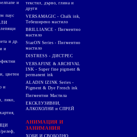
велпапе и
текстил, дърво, глина и
други
ен паус
VERSAMAGIC - Chalk ink,
Тебеширено мастило
АЛИ
 лепящи
BRILLIANCE - Пигментно
мастило
чета и др.
StazON Series - Пигментно
мастило
и и
DISTRESS - ДИСТРЕС
ерфектни
VERSAFINE & ARCHIVAL
INK - Super fine pigment &
и, цветен
permanent ink
ALADIN IZINK Series -
о и
Pigment & Dye French ink
Пигментни Мастила
, лико,
ЕКСКЛУЗИВНИ,
АЛКОХОЛНИ и СПРЕЙ
хартия,
.
АНИМАЦИЯ И
НЦИ
ЗАНИМАНИЯ
/релеф,
ХОБИ И СВОБОДНО