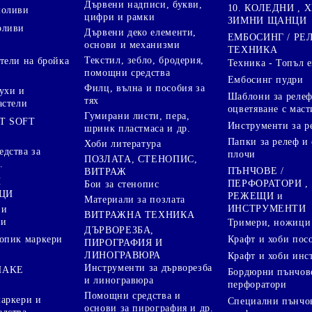
Дървени надписи, букви,
10. КОЛЕДНИ , X
моливи
цифри и рамки
ЗИМНИ ЩАНЦИ
оливи
Дървени деко елементи,
ЕМБОСИНГ / РЕ
основи и механизми
ТЕХНИКА
Текстил, зебло, бродерия,
тели на бройка
Техника - Топъл 
помощни средства
Ембосинг пудри
Филц, вълна и пособия за
ухи и
Шаблони за релеф
тях
астели
оцветяване с маст
Гумирани листи, пера,
T SOFT
Инструменти за р
шринк пластмаса и др.
Папки за релеф и
Хоби литература
дства за
плочи
ПОЗЛАТА, СТЕНОПИС,
.
ПЪНЧОВЕ /
ВИТРАЖ
И
ПЕРФОРАТОРИ ,
Бои за стенопис
ЦИ
РЕЖЕЩИ и
Материали за позлата
ИНСТРУМЕНТИ
 и
ВИТРАЖНА ТЕХНИКА
ри
Тримери, ножици 
ДЪРВОРЕЗБА,
Крафт и хоби пос
опик маркери
ПИРОГРАФИЯ И
ЛИНОГРАВЮРА
Крафт и хоби инс
Инструменти за дърворезба
HAKE
Бордюрни пънчов
и линогравюра
перфоратори
Помощни средства и
аркери и
Специални пънчо
основи за пирография и др.