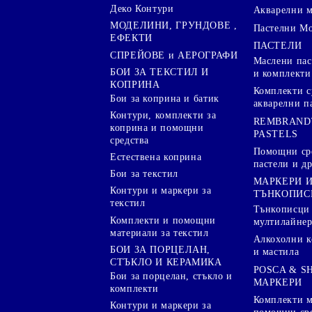
Деко Контури
Акварелни 
МОДЕЛИНИ, ГРУНДОВЕ ,
Пастелни М
ЕФЕКТИ
ПАСТЕЛИ
СПРЕЙОВЕ и АЕРОГРАФИ
Маслени пас
БОИ ЗА ТЕКСТИЛ И
и комплекти
КОПРИНА
Комплекти с
Бои за коприна и батик
акварелни п
Контури, комплекти за
REMBRAND
коприна и помощни
PASTELS
средства
Помощни сре
Естествена коприна
пастели и др
Бои за текстил
МАРКЕРИ 
Контури и маркери за
ТЪНКОПИС
текстил
Тънкописци
Комплекти и помощни
мултилайне
материали за текстил
Алкохолни к
БОИ ЗА ПОРЦЕЛАН,
и мастила
СТЪКЛО И КЕРАМИКА
POSCA & S
Бои за порцелан, стъкло и
МАРКЕРИ
комплекти
Комплекти м
Контури и маркери за