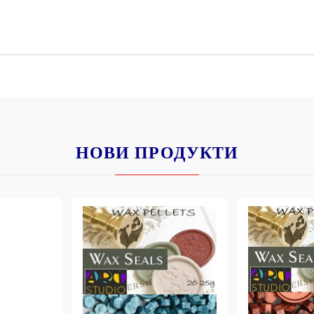
К
К
ИВНИ И ПЕЧАТИ ЗА
ХАРТИИ, ЗАГОТОВКИ ЗА
КАРТИЧКИ, ПЛИКОВЕ
НОВИ ПРОДУКТИ
 ПЕЧАТИ
Пликове и комплекти загото
картички
РНИ ПЕЧАТИ И
АРИ
Перлени , Металик , Брокат 
хартии
ЗА ВОСЪК И ЦВЕТНИ
Цветни и крафт картони / х
Креативни и ръчни картони 
Креп, тишу, деко велпапе и д
Цветен и фигурален паус