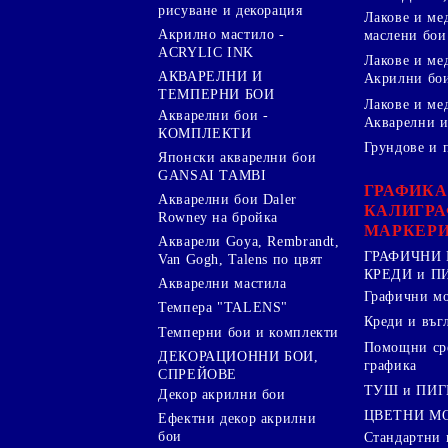
рисуване и декорация
Лакове и ме
Акрилно мастило -
маслени бои
ACRYLIC INK
Лакове и ме
АКВАРЕЛНИ И
Акрилни бо
ТЕМПЕРНИ БОИ
Лакове и ме
Акварелни бои -
Акварелни и
КОМПЛЕКТИ
Грундове и 
Японски акварелни бои
GANSAI TAMBI
ГРАФИКА
Акварелни бои Daler
КАЛИГРА
Rowney на бройка
МАРКЕР
Акварели Goya, Rembrandt,
ГРАФИЧНИ 
Van Gogh, Talens по цвят
КРЕДИ и 
Акварелни мастила
Графични м
Темпера "TALENS"
Креди и въг
Темперни бои и комплекти
Помощни сре
ДЕКОРАЦИОННИ БОИ,
графика
СПРЕЙОВЕ
ТУШ и ПИ
Декор акрилни бои
ЦВЕТНИ М
Ефектни декор акрилни
бои
Стандартни 