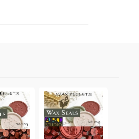
онтури и маркери за текстил
LOVE
омплекти и помощни материали за текстил
10. КОЛЕДНИ , XMAS , ЗИМНИ
ЩАНЦИ
ЕМБОСИНГ / РЕЛЕФ ТЕХНИКА
вки за
Техника - Топъл ембос
Ембосинг пудри
картони и
Шаблони за релеф и оцветяване с
мастила
артии
Инструменти за релеф
и хартии
Папки за релеф и ембос плочи
р.