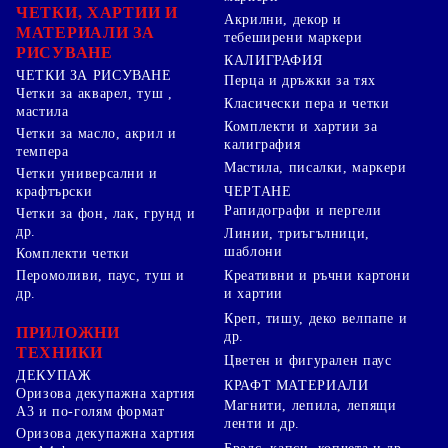
ЧЕТКИ, ХАРТИИ И
Акрилни, декор и
МАТЕРИАЛИ ЗА
тебеширени маркери
РИСУВАНЕ
КАЛИГРАФИЯ
ЧЕТКИ ЗА РИСУВАНЕ
Перца и дръжки за тях
Четки за акварел, туш ,
Класически пера и четки
мастила
Комплекти и хартии за
Четки за масло, акрил и
калиграфия
темпера
Мастила, писалки, маркери
Четки универсални и
ЧЕРТАНЕ
крафтърски
Рапидографи и пергели
Четки за фон, лак, грунд и
др.
Линии, триъгълници,
шаблони
Комплекти четки
Перомоливи, паус, туш и
Креативни и ръчни картони
др.
и хартии
Креп, тишу, деко велпапе и
ПРИЛОЖНИ
др.
ТЕХНИКИ
Цветен и фигурален паус
ДЕКУПАЖ
КРАФТ МАТЕРИАЛИ
Оризова декупажна хартия
Магнити, лепила, лепящи
А3 и по-голям формат
ленти и др.
Оризова декупажна хартия