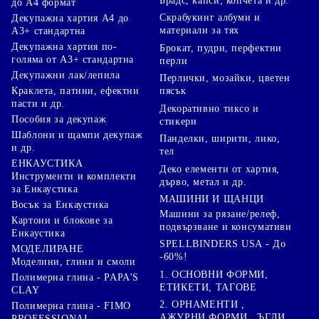
Брадс, капси, копчета и др.
до А4 формат
Скрабукинг албуми и
Декупажна хартия А4 до
материали за тях
А3+ стандартна
Декупажна хартия по-
Брокат, пудри, перфектни
голяма от А3+ стандартна
перли
Декупажни лак/лепила
Перлички, мозайки, цветен
Краклета, патини, ефектни
пясък
пасти и др.
Декоративно тиксо и
Пособия за декупаж
стикери
Шаблони и щампи декупаж
Панделки, ширити, лико,
и др.
тел
ЕНКАУСТИКА
Деко елементи от хартия,
Инструменти и комплекти
дърво, метал и др.
за Енкаустика
МАШИНИ И ЩАНЦИ
Восък за Енкаустика
Машини за рязане/релеф,
Картони и блокове за
подвързване и консумативи
Енкаустика
SPELLBINDERS USA - До
МОДЕЛИРАНЕ
-60%!
Моделини, глини и смоли
1. ОСНОВНИ ФОРМИ,
Полимерна глина - PAPA'S
ЕТИКЕТИ, ТАГОВЕ
CLAY
2. ОРНАМЕНТИ ,
Полимерна глина - FIMO
АЖУРНИ ФОРМИ , ЪГЛИ
PROFESSIONAL