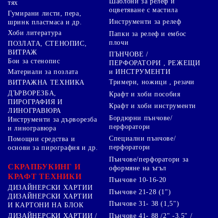
Шаблони за релеф и
тях
оцветяване с мастила
Гумирани листи, пера,
Инструменти за релеф
шринк пластмаса и др.
Хоби литература
Папки за релеф и ембос
плочи
ПОЗЛАТА, СТЕНОПИС,
ВИТРАЖ
ПЪНЧОВЕ /
Бои за стенопис
ПЕРФОРАТОРИ , РЕЖЕЩИ
Материали за позлата
и ИНСТРУМЕНТИ
Тримери, ножици , резачи
ВИТРАЖНА ТЕХНИКА
ДЪРВОРЕЗБА,
Крафт и хоби пособия
ПИРОГРАФИЯ И
Крафт и хоби инструменти
ЛИНОГРАВЮРА
Бордюрни пънчове/
Инструменти за дърворезба
перфоратори
и линогравюра
Специални пънчове/
Помощни средства и
перфоратори
основи за пирография и др.
Пънчове/перфоратори за
СКРАПБУКИНГ И
оформяне на ъгъл
КРАФТ ТЕХНИКИ
Пънчове 10-16-20
ДИЗАЙНЕРСКИ ХАРТИИ
Пънчове 21-28 (1")
ДИЗАЙНЕРСКИ ХАРТИИ
Пънчове 31- 38 (1,5")
И КАРТОНИ НА БЛОК
Пънчове 41- 88 /2" -3.5" /
ДИЗАЙНЕРСКИ ХАРТИИ /