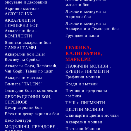
рисуване и декорация
маслени бои
Акрилно мастило -
Лакове и медиуми за
ACRYLIC INK
Акрилни бои
АКВАРЕЛНИ И
Лакове и медиуми за
ТЕМПЕРНИ БОИ
Акварелни и Темперни бои
Акварелни бои -
Грундове и пасти
КОМПЛЕКТИ
Японски акварелни бои
ГРАФИКА,
GANSAI TAMBI
КАЛИГРАФИЯ,
Акварелни бои Daler
МАРКЕРИ
Rowney на бройка
Акварели Goya, Rembrandt,
ГРАФИЧНИ МОЛИВИ ,
Van Gogh, Talens по цвят
КРЕДИ и ПИГМЕНТИ
Графични моливи
Акварелни мастила
Креди и въглени
Темпера "TALENS"
Темперни бои и комплекти
Помощни средства за
графика
ДЕКОРАЦИОННИ БОИ,
СПРЕЙОВЕ
ТУШ и ПИГМЕНТИ
Декор акрилни бои
ЦВЕТНИ МОЛИВИ
Ефектни декор акрилни бои
Стандартни цветни моливи
Деко Контури
Акварелни моливи
МОДЕЛИНИ, ГРУНДОВЕ ,
Пастелни Моливи