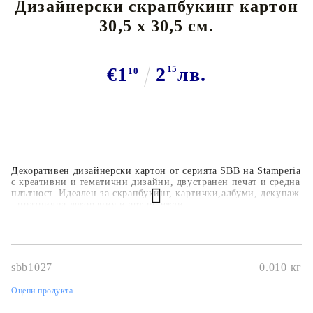
Дизайнерски скрапбукинг картон
30,5 х 30,5 см.
€1
2
15
лв.
10
Декоративен дизайнерски картон от серията SBB на Stamperia
с креативни и тематични дизайни, двустранен печат и средна
плътност. Идеален за скрапбукинг, картички,албуми, декупаж
, празнична декорация и арт проекти
sbb1027
0.010
кг
Оцени продукта