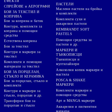
ЕФЕКТИ
ПАСТЕЛИ
СПРЕЙОВЕ и АЕРОГРАФИ
Маслени пастели на бройка
БОИ ЗА ТЕКСТИЛ И
и комплекти
КОПРИНА
Комплекти сухи и
Бои за коприна и батик
акварелни пастели
Контури, комплекти за
REMBRANDT SOFT
коприна и помощни
PASTELS
средства
Помощни средства за
Естествена коприна
пастели и др.
Бои за текстил
МАРКЕРИ И
Контури и маркери за
ТЪНКОПИСЦИ
текстил
Тънкописци и
Комплекти и помощни
мултилайнери
материали за текстил
Алкохолни копик маркери и
БОИ ЗА ПОРЦЕЛАН,
мастила
СТЪКЛО И КЕРАМИКА
POSCA & SHAKE
Бои за порцелан, стъкло и
МАРКЕРИ
комплекти
Комплекти маркери и
Контури и маркери за
помощни средства
стъкло, порцелан и др.
Арт и MANGA маркери
Трансферни бои за
порцелан и стъкло
Акварелни и пигментни
маркери