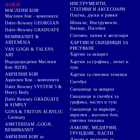
ИНСТРУМЕНТИ,
ХОБИ
СТАТИВИ И АКСЕСОАРИ
МАСЛЕНИ БОИ
Платна, дъски и рамки
Маслени бои - комплекти
Шпакли, Инструменти,
Daler-Rowney GEORGIAN
Валяци, Пособия
Daler-Rowney GRADUATE
Стативи, папки и аксесоари
REMBRANDT &
ARTEMISIA
ХАРТИИ И СКИЦНИЦИ ЗА
РИСУВАНЕ
VAN GOGH & TALENS
Хартии за акварел
ART
Хартии за графика , печат и
Водоразредими Маслени
туш
Бои H2OIL
АКРИЛНИ БОИ
Хартии за смесени техники
Акрилни Бои - комплекти
Скечбук
Daler Rowney SYSTEM 3 &
Скицници за акварел
Heavy Body
Скицници и скечбук за
Daler Rowney GRADUATE
графика, пастел и туш
& SIMPLY
Скицници за маркери ,
GOYA & TRITON АCRYLIC
акрилни , маслени бои,
, Germany
смесена техника
AMSTERDAM ,GOGH,
ЛАКОВЕ, МЕДИУМИ,
REMBRANDT
ГРУНДОВЕ, ПАСТИ
АКРИЛНИ БОИ за
Лакове и медиуми за