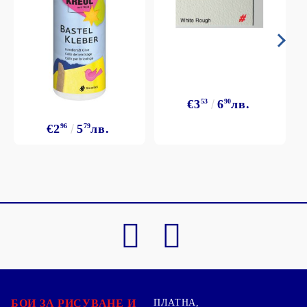
€3
53
6
90
лв.
€2
96
5
79
лв.
БОИ ЗА РИСУВАНЕ И
ПЛАТНА,