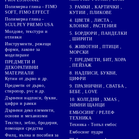
Полимерна глина - FIMO
3. РАМКИ , КАРТИЧКИ ,
SOFT, FIMO EFFECT
КУТИИ , ПЛИКОВЕ
Полимерна глина -
4. ЦВЕТЯ , ЛИСТА ,
SCULPEY PREMO USA
КЛОНКИ , РАСТЕНИЯ
Молдове, текстури и
5. БОРДЮРИ , ПАНДЕЛКИ
отливки
, ШИРИТИ
Инструменти, режещи
6. ЖИВОТНИ , ПТИЦИ ,
форми, лакове за
МОРСКИ
моделиране
7. ПРЕДМЕТИ, БИТ, ХОРА
ПРЕДМЕТИ И
, ПЕЙЗАЖ
ДЕКОРАТИВНИ
8. НАДПИСИ, БУКВИ,
МАТЕРИАЛИ
ЦИФРИ
Кутии от дърво и др.
Предмети от дърво,
9. ПРАЗНИЧНИ , СВАТБА ,
стиропор, pvc и др.
БЕБЕ , LOVE
Дървени надписи, букви,
10. КОЛЕДНИ , XMAS ,
цифри и рамки
ЗИМНИ ЩАНЦИ
Дървени деко елементи,
ЕМБОСИНГ / РЕЛЕФ
основи и механизми
ТЕХНИКА
Текстил, зебло, бродерия,
Техника - Топъл ембос
помощни средства
Ембосинг пудри
Филц, вълна и пособия за