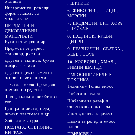
отливки
, ШИРИТИ
Инструменти, режещи
6. ЖИВОТНИ , ПТИЦИ ,
форми, лакове за
МОРСКИ
моделиране
7. ПРЕДМЕТИ, БИТ, ХОРА
ПРЕДМЕТИ И
, ПЕЙЗАЖ
ДЕКОРАТИВНИ
8. НАДПИСИ, БУКВИ,
МАТЕРИАЛИ
ЦИФРИ
Кутии от дърво и др.
Предмети от дърво,
9. ПРАЗНИЧНИ , СВАТБА ,
стиропор, pvc и др.
БЕБЕ , LOVE
Дървени надписи, букви,
10. КОЛЕДНИ , XMAS ,
цифри и рамки
ЗИМНИ ЩАНЦИ
Дървени деко елементи,
ЕМБОСИНГ / РЕЛЕФ
основи и механизми
ТЕХНИКА
Текстил, зебло, бродерия,
Техника - Топъл ембос
помощни средства
Ембосинг пудри
Филц, вълна и пособия за
Шаблони за релеф и
тях
оцветяване с мастила
Гумирани листи, пера,
Инструменти за релеф
шринк пластмаса и др.
Хоби литература
Папки за релеф и ембос
плочи
ПОЗЛАТА, СТЕНОПИС,
ВИТРАЖ
ПЪНЧОВЕ /