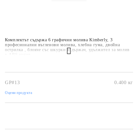
Комплектът съдържа 6 графични молива Kimberly, 3
професионални въгленови молива, хлебна гума, двойна
острилка , блокче със шкурки и държач, удължител за молив
в ABS кутия.
GP#13
0.400
кг
Оцени продукта