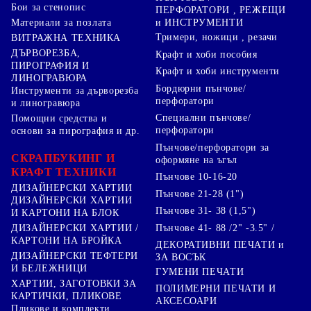
Бои за стенопис
ПЕРФОРАТОРИ , РЕЖЕЩИ
Материали за позлата
и ИНСТРУМЕНТИ
Тримери, ножици , резачи
ВИТРАЖНА ТЕХНИКА
ДЪРВОРЕЗБА,
Крафт и хоби пособия
ПИРОГРАФИЯ И
Крафт и хоби инструменти
ЛИНОГРАВЮРА
Бордюрни пънчове/
Инструменти за дърворезба
перфоратори
и линогравюра
Специални пънчове/
Помощни средства и
перфоратори
основи за пирография и др.
Пънчове/перфоратори за
СКРАПБУКИНГ И
оформяне на ъгъл
КРАФТ ТЕХНИКИ
Пънчове 10-16-20
ДИЗАЙНЕРСКИ ХАРТИИ
Пънчове 21-28 (1")
ДИЗАЙНЕРСКИ ХАРТИИ
Пънчове 31- 38 (1,5")
И КАРТОНИ НА БЛОК
Пънчове 41- 88 /2" -3.5" /
ДИЗАЙНЕРСКИ ХАРТИИ /
КАРТОНИ НА БРОЙКА
ДЕКОРАТИВНИ ПЕЧАТИ и
ДИЗАЙНЕРСКИ ТЕФТЕРИ
ЗА ВОСЪК
И БЕЛЕЖНИЦИ
ГУМЕНИ ПЕЧАТИ
ХАРТИИ, ЗАГОТОВКИ ЗА
ПОЛИМЕРНИ ПЕЧАТИ И
КАРТИЧКИ, ПЛИКОВЕ
АКСЕСОАРИ
Пликове и комплекти