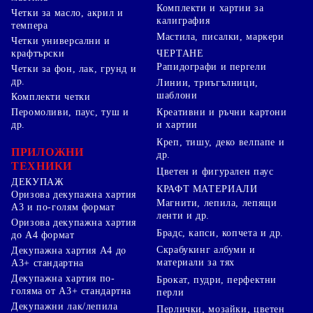
Комплекти и хартии за
Четки за масло, акрил и
калиграфия
темпера
Мастила, писалки, маркери
Четки универсални и
ЧЕРТАНЕ
крафтърски
Рапидографи и пергели
Четки за фон, лак, грунд и
др.
Линии, триъгълници,
шаблони
Комплекти четки
Перомоливи, паус, туш и
Креативни и ръчни картони
др.
и хартии
Креп, тишу, деко велпапе и
ПРИЛОЖНИ
др.
ТЕХНИКИ
Цветен и фигурален паус
ДЕКУПАЖ
КРАФТ МАТЕРИАЛИ
Оризова декупажна хартия
Магнити, лепила, лепящи
А3 и по-голям формат
ленти и др.
Оризова декупажна хартия
Брадс, капси, копчета и др.
до А4 формат
Скрабукинг албуми и
Декупажна хартия А4 до
материали за тях
А3+ стандартна
Декупажна хартия по-
Брокат, пудри, перфектни
голяма от А3+ стандартна
перли
Декупажни лак/лепила
Перлички, мозайки, цветен