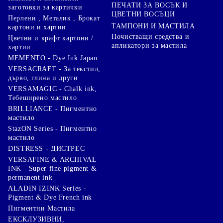
ПЕЧАТИ ЗА ВОСЪК И
заготовки за картички
ЦВЕТНИ ВОСЪЦИ
Перлени , Металик , Брокат
ТАМПОНИ И МАСТИЛА
картони и хартии
Почистващи средства и
Цветни и крафт картони /
апликатори за мастила
хартии
MEMENTO - Dye Ink Japan
VERSACRAFT - За текстил,
дърво, глина и други
VERSAMAGIC - Chalk ink,
Тебеширено мастило
BRILLIANCE - Пигментно
мастило
StazON Series - Пигментно
мастило
DISTRESS - ДИСТРЕС
VERSAFINE & ARCHIVAL
INK - Super fine pigment &
permanent ink
ALADIN IZINK Series -
Pigment & Dye French ink
Пигментни Мастила
ЕКСКЛУЗИВНИ,