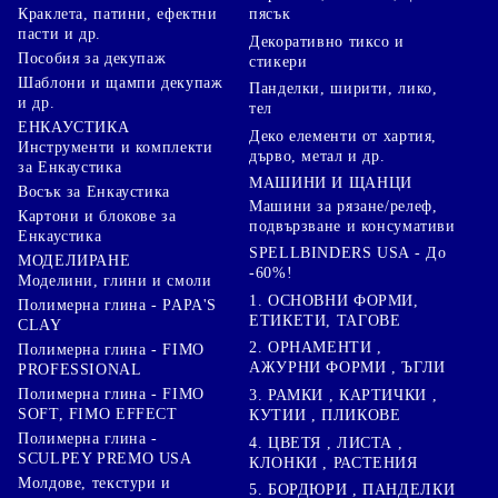
Краклета, патини, ефектни
пясък
пасти и др.
Декоративно тиксо и
Пособия за декупаж
стикери
Шаблони и щампи декупаж
Панделки, ширити, лико,
и др.
тел
ЕНКАУСТИКА
Деко елементи от хартия,
Инструменти и комплекти
дърво, метал и др.
за Енкаустика
МАШИНИ И ЩАНЦИ
Восък за Енкаустика
Машини за рязане/релеф,
Картони и блокове за
подвързване и консумативи
Енкаустика
SPELLBINDERS USA - До
МОДЕЛИРАНЕ
-60%!
Моделини, глини и смоли
1. ОСНОВНИ ФОРМИ,
Полимерна глина - PAPA'S
ЕТИКЕТИ, ТАГОВЕ
CLAY
2. ОРНАМЕНТИ ,
Полимерна глина - FIMO
АЖУРНИ ФОРМИ , ЪГЛИ
PROFESSIONAL
Полимерна глина - FIMO
3. РАМКИ , КАРТИЧКИ ,
SOFT, FIMO EFFECT
КУТИИ , ПЛИКОВЕ
Полимерна глина -
4. ЦВЕТЯ , ЛИСТА ,
SCULPEY PREMO USA
КЛОНКИ , РАСТЕНИЯ
Молдове, текстури и
5. БОРДЮРИ , ПАНДЕЛКИ