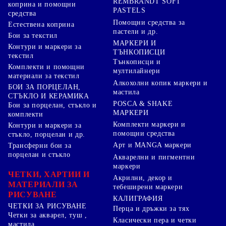
REMBRANDT SOFT
коприна и помощни
PASTELS
средства
Помощни средства за
Естествена коприна
пастели и др.
Бои за текстил
МАРКЕРИ И
Контури и маркери за
ТЪНКОПИСЦИ
текстил
Тънкописци и
Комплекти и помощни
мултилайнери
материали за текстил
Алкохолни копик маркери и
БОИ ЗА ПОРЦЕЛАН,
мастила
СТЪКЛО И КЕРАМИКА
POSCA & SHAKE
Бои за порцелан, стъкло и
МАРКЕРИ
комплекти
Комплекти маркери и
Контури и маркери за
помощни средства
стъкло, порцелан и др.
Арт и MANGA маркери
Трансферни бои за
порцелан и стъкло
Акварелни и пигментни
маркери
ЧЕТКИ, ХАРТИИ И
Акрилни, декор и
МАТЕРИАЛИ ЗА
тебеширени маркери
РИСУВАНЕ
КАЛИГРАФИЯ
ЧЕТКИ ЗА РИСУВАНЕ
Перца и дръжки за тях
Четки за акварел, туш ,
Класически пера и четки
мастила