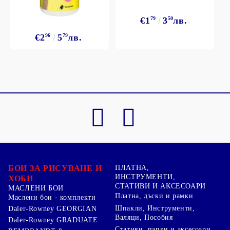
€1
79
3
50
лв.
€2
96
5
79
лв.
БОИ ЗА РИСУВАНЕ И
ПЛАТНА,
ИНСТРУМЕНТИ,
ХОБИ
СТАТИВИ И АКСЕСОАРИ
МАСЛЕНИ БОИ
Платна, дъски и рамки
Маслени бои - комплекти
Шпакли, Инструменти,
Daler-Rowney GEORGIAN
Валяци, Пособия
Daler-Rowney GRADUATE
Стативи, папки и аксесоари