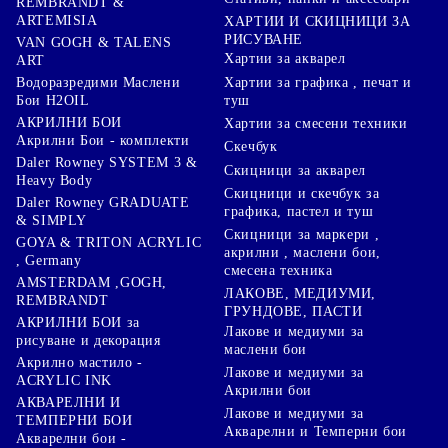
REMBRANDT &
ARTEMISIA
ХАРТИИ И СКИЦНИЦИ ЗА
РИСУВАНЕ
VAN GOGH & TALENS
Хартии за акварел
ART
Хартии за графика , печат и
Водоразредими Маслени
туш
Бои H2OIL
АКРИЛНИ БОИ
Хартии за смесени техники
Акрилни Бои - комплекти
Скечбук
Daler Rowney SYSTEM 3 &
Скицници за акварел
Heavy Body
Скицници и скечбук за
Daler Rowney GRADUATE
графика, пастел и туш
& SIMPLY
Скицници за маркери ,
GOYA & TRITON АCRYLIC
акрилни , маслени бои,
, Germany
смесена техника
AMSTERDAM ,GOGH,
ЛАКОВЕ, МЕДИУМИ,
REMBRANDT
ГРУНДОВЕ, ПАСТИ
АКРИЛНИ БОИ за
Лакове и медиуми за
рисуване и декорация
маслени бои
Акрилно мастило -
Лакове и медиуми за
ACRYLIC INK
Акрилни бои
АКВАРЕЛНИ И
Лакове и медиуми за
ТЕМПЕРНИ БОИ
Акварелни и Темперни бои
Акварелни бои -