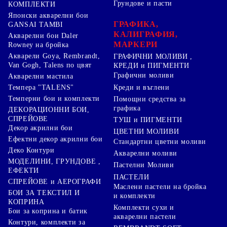
Грундове и пасти
КОМПЛЕКТИ
Японски акварелни бои
ГРАФИКА,
GANSAI TAMBI
КАЛИГРАФИЯ,
Акварелни бои Daler
МАРКЕРИ
Rowney на бройка
Акварели Goya, Rembrandt,
ГРАФИЧНИ МОЛИВИ ,
Van Gogh, Talens по цвят
КРЕДИ и ПИГМЕНТИ
Графични моливи
Акварелни мастила
Креди и въглени
Темпера "TALENS"
Темперни бои и комплекти
Помощни средства за
графика
ДЕКОРАЦИОННИ БОИ,
СПРЕЙОВЕ
ТУШ и ПИГМЕНТИ
Декор акрилни бои
ЦВЕТНИ МОЛИВИ
Ефектни декор акрилни бои
Стандартни цветни моливи
Деко Контури
Акварелни моливи
МОДЕЛИНИ, ГРУНДОВЕ ,
Пастелни Моливи
ЕФЕКТИ
ПАСТЕЛИ
СПРЕЙОВЕ и АЕРОГРАФИ
Маслени пастели на бройка
БОИ ЗА ТЕКСТИЛ И
и комплекти
КОПРИНА
Комплекти сухи и
Бои за коприна и батик
акварелни пастели
Контури, комплекти за