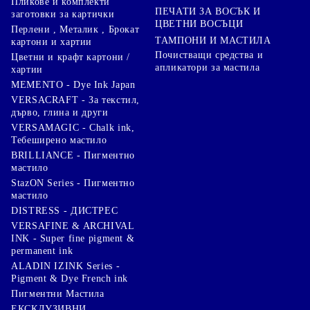
Пликове и комплекти
ПЕЧАТИ ЗА ВОСЪК И
заготовки за картички
ЦВЕТНИ ВОСЪЦИ
Перлени , Металик , Брокат
ТАМПОНИ И МАСТИЛА
картони и хартии
Почистващи средства и
Цветни и крафт картони /
апликатори за мастила
хартии
MEMENTO - Dye Ink Japan
VERSACRAFT - За текстил,
дърво, глина и други
VERSAMAGIC - Chalk ink,
Тебеширено мастило
BRILLIANCE - Пигментно
мастило
StazON Series - Пигментно
мастило
DISTRESS - ДИСТРЕС
VERSAFINE & ARCHIVAL
INK - Super fine pigment &
permanent ink
ALADIN IZINK Series -
Pigment & Dye French ink
Пигментни Мастила
ЕКСКЛУЗИВНИ,