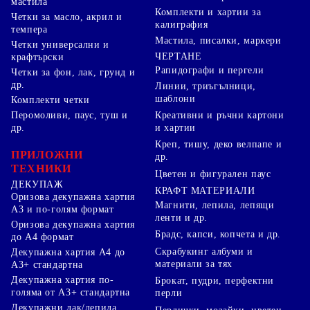
мастила
Комплекти и хартии за
Четки за масло, акрил и
калиграфия
темпера
Мастила, писалки, маркери
Четки универсални и
ЧЕРТАНЕ
крафтърски
Рапидографи и пергели
Четки за фон, лак, грунд и
др.
Линии, триъгълници,
шаблони
Комплекти четки
Перомоливи, паус, туш и
Креативни и ръчни картони
др.
и хартии
Креп, тишу, деко велпапе и
ПРИЛОЖНИ
др.
ТЕХНИКИ
Цветен и фигурален паус
ДЕКУПАЖ
КРАФТ МАТЕРИАЛИ
Оризова декупажна хартия
Магнити, лепила, лепящи
А3 и по-голям формат
ленти и др.
Оризова декупажна хартия
Брадс, капси, копчета и др.
до А4 формат
Скрабукинг албуми и
Декупажна хартия А4 до
материали за тях
А3+ стандартна
Декупажна хартия по-
Брокат, пудри, перфектни
голяма от А3+ стандартна
перли
Декупажни лак/лепила