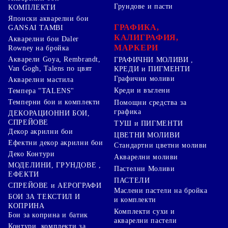
Грундове и пасти
КОМПЛЕКТИ
Японски акварелни бои
ГРАФИКА,
GANSAI TAMBI
КАЛИГРАФИЯ,
Акварелни бои Daler
МАРКЕРИ
Rowney на бройка
Акварели Goya, Rembrandt,
ГРАФИЧНИ МОЛИВИ ,
Van Gogh, Talens по цвят
КРЕДИ и ПИГМЕНТИ
Графични моливи
Акварелни мастила
Креди и въглени
Темпера "TALENS"
Темперни бои и комплекти
Помощни средства за
графика
ДЕКОРАЦИОННИ БОИ,
СПРЕЙОВЕ
ТУШ и ПИГМЕНТИ
Декор акрилни бои
ЦВЕТНИ МОЛИВИ
Ефектни декор акрилни бои
Стандартни цветни моливи
Деко Контури
Акварелни моливи
МОДЕЛИНИ, ГРУНДОВЕ ,
Пастелни Моливи
ЕФЕКТИ
ПАСТЕЛИ
СПРЕЙОВЕ и АЕРОГРАФИ
Маслени пастели на бройка
БОИ ЗА ТЕКСТИЛ И
и комплекти
КОПРИНА
Комплекти сухи и
Бои за коприна и батик
акварелни пастели
Контури, комплекти за