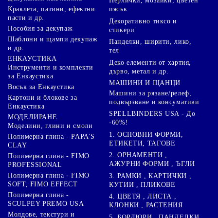
Перлички, мозайки, цветен
Краклета, патини, ефектни
пясък
пасти и др.
Декоративно тиксо и
Пособия за декупаж
стикери
Шаблони и щампи декупаж
Панделки, ширити, лико,
и др.
тел
ЕНКАУСТИКА
Деко елементи от хартия,
Инструменти и комплекти
дърво, метал и др.
за Енкаустика
МАШИНИ И ЩАНЦИ
Восък за Енкаустика
Машини за рязане/релеф,
Картони и блокове за
подвързване и консумативи
Енкаустика
SPELLBINDERS USA - До
МОДЕЛИРАНЕ
-60%!
Моделини, глини и смоли
1. ОСНОВНИ ФОРМИ,
Полимерна глина - PAPA'S
ЕТИКЕТИ, ТАГОВЕ
CLAY
2. ОРНАМЕНТИ ,
Полимерна глина - FIMO
АЖУРНИ ФОРМИ , ЪГЛИ
PROFESSIONAL
Полимерна глина - FIMO
3. РАМКИ , КАРТИЧКИ ,
SOFT, FIMO EFFECT
КУТИИ , ПЛИКОВЕ
Полимерна глина -
4. ЦВЕТЯ , ЛИСТА ,
SCULPEY PREMO USA
КЛОНКИ , РАСТЕНИЯ
Молдове, текстури и
5. БОРДЮРИ , ПАНДЕЛКИ