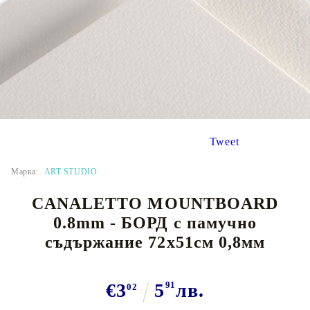
Tweet
Марка:
ART STUDIO
CANALETTO MOUNTBOARD
0.8mm - БОРД с памучно
съдържание 72х51см 0,8мм
€3
5
91
лв.
02