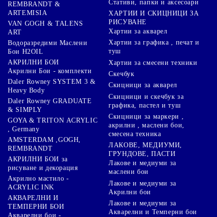
Стативи, папки и аксесоари
REMBRANDT &
ARTEMISIA
ХАРТИИ И СКИЦНИЦИ ЗА
РИСУВАНЕ
VAN GOGH & TALENS
Хартии за акварел
ART
Хартии за графика , печат и
Водоразредими Маслени
туш
Бои H2OIL
АКРИЛНИ БОИ
Хартии за смесени техники
Акрилни Бои - комплекти
Скечбук
Daler Rowney SYSTEM 3 &
Скицници за акварел
Heavy Body
Скицници и скечбук за
Daler Rowney GRADUATE
графика, пастел и туш
& SIMPLY
Скицници за маркери ,
GOYA & TRITON АCRYLIC
акрилни , маслени бои,
, Germany
смесена техника
AMSTERDAM ,GOGH,
ЛАКОВЕ, МЕДИУМИ,
REMBRANDT
ГРУНДОВЕ, ПАСТИ
АКРИЛНИ БОИ за
Лакове и медиуми за
рисуване и декорация
маслени бои
Акрилно мастило -
Лакове и медиуми за
ACRYLIC INK
Акрилни бои
АКВАРЕЛНИ И
Лакове и медиуми за
ТЕМПЕРНИ БОИ
Акварелни и Темперни бои
Акварелни бои -