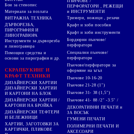
ПЪНЧОВЕ /
Бои за стенопис
ПЕРФОРАТОРИ , РЕЖЕЩИ
Материали за позлата
и ИНСТРУМЕНТИ
Тримери, ножици , резачи
ВИТРАЖНА ТЕХНИКА
ДЪРВОРЕЗБА,
Крафт и хоби пособия
ПИРОГРАФИЯ И
Крафт и хоби инструменти
ЛИНОГРАВЮРА
Бордюрни пънчове/
Инструменти за дърворезба
перфоратори
и линогравюра
Специални пънчове/
Помощни средства и
перфоратори
основи за пирография и др.
Пънчове/перфоратори за
СКРАПБУКИНГ И
оформяне на ъгъл
КРАФТ ТЕХНИКИ
Пънчове 10-16-20
ДИЗАЙНЕРСКИ ХАРТИИ
Пънчове 21-28 (1")
ДИЗАЙНЕРСКИ ХАРТИИ
Пънчове 31- 38 (1,5")
И КАРТОНИ НА БЛОК
Пънчове 41- 88 /2" -3.5" /
ДИЗАЙНЕРСКИ ХАРТИИ /
КАРТОНИ НА БРОЙКА
ДЕКОРАТИВНИ ПЕЧАТИ и
ДИЗАЙНЕРСКИ ТЕФТЕРИ
ЗА ВОСЪК
И БЕЛЕЖНИЦИ
ГУМЕНИ ПЕЧАТИ
ХАРТИИ, ЗАГОТОВКИ ЗА
ПОЛИМЕРНИ ПЕЧАТИ И
КАРТИЧКИ, ПЛИКОВЕ
АКСЕСОАРИ