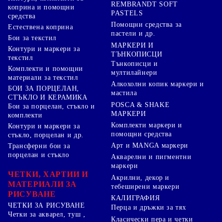
REMBRANDT SOFT
коприна и помощни
PASTELS
средства
Помощни средства за
Естествена коприна
пастели и др.
Бои за текстил
МАРКЕРИ И
Контури и маркери за
ТЪНКОПИСЦИ
текстил
Тънкописци и
Комплекти и помощни
мултилайнери
материали за текстил
Алкохолни копик маркери и
БОИ ЗА ПОРЦЕЛАН,
мастила
СТЪКЛО И КЕРАМИКА
POSCA & SHAKE
Бои за порцелан, стъкло и
МАРКЕРИ
комплекти
Комплекти маркери и
Контури и маркери за
помощни средства
стъкло, порцелан и др.
Арт и MANGA маркери
Трансферни бои за
порцелан и стъкло
Акварелни и пигментни
маркери
ЧЕТКИ, ХАРТИИ И
Акрилни, декор и
МАТЕРИАЛИ ЗА
тебеширени маркери
РИСУВАНЕ
КАЛИГРАФИЯ
ЧЕТКИ ЗА РИСУВАНЕ
Перца и дръжки за тях
Четки за акварел, туш ,
Класически пера и четки