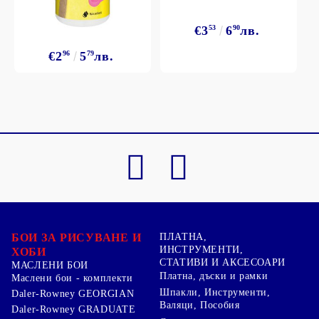
€3
53
6
90
лв.
€2
96
5
79
лв.
БОИ ЗА РИСУВАНЕ И
ПЛАТНА,
ИНСТРУМЕНТИ,
ХОБИ
СТАТИВИ И АКСЕСОАРИ
МАСЛЕНИ БОИ
Платна, дъски и рамки
Маслени бои - комплекти
Шпакли, Инструменти,
Daler-Rowney GEORGIAN
Валяци, Пособия
Daler-Rowney GRADUATE