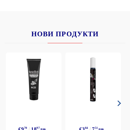
НОВИ ПРОДУКТИ
€9
70
18
97
лв.
€3
84
7
51
лв.