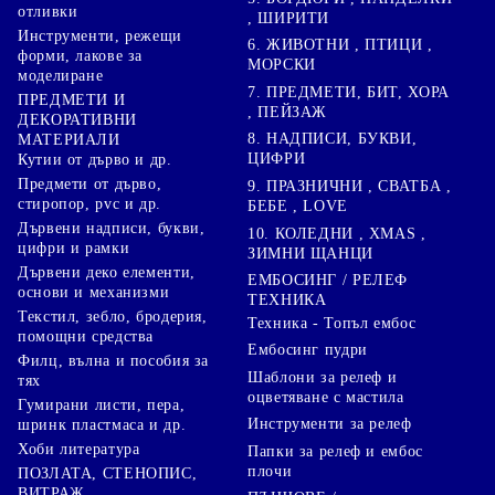
отливки
, ШИРИТИ
Инструменти, режещи
6. ЖИВОТНИ , ПТИЦИ ,
форми, лакове за
МОРСКИ
моделиране
7. ПРЕДМЕТИ, БИТ, ХОРА
ПРЕДМЕТИ И
, ПЕЙЗАЖ
ДЕКОРАТИВНИ
8. НАДПИСИ, БУКВИ,
МАТЕРИАЛИ
ЦИФРИ
Кутии от дърво и др.
Предмети от дърво,
9. ПРАЗНИЧНИ , СВАТБА ,
стиропор, pvc и др.
БЕБЕ , LOVE
Дървени надписи, букви,
10. КОЛЕДНИ , XMAS ,
цифри и рамки
ЗИМНИ ЩАНЦИ
Дървени деко елементи,
ЕМБОСИНГ / РЕЛЕФ
основи и механизми
ТЕХНИКА
Текстил, зебло, бродерия,
Техника - Топъл ембос
помощни средства
Ембосинг пудри
Филц, вълна и пособия за
Шаблони за релеф и
тях
оцветяване с мастила
Гумирани листи, пера,
Инструменти за релеф
шринк пластмаса и др.
Хоби литература
Папки за релеф и ембос
плочи
ПОЗЛАТА, СТЕНОПИС,
ВИТРАЖ