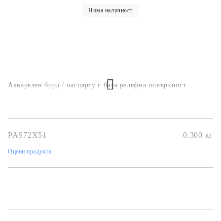
Няма наличност
Акварелен борд / паспарту с бяла релефна повърхност
PAS72X51
0.300
кг
Оцени продукта