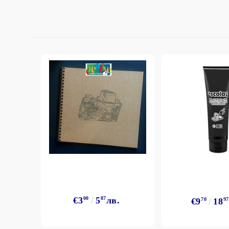
€3
00
5
87
лв.
€9
70
18
97