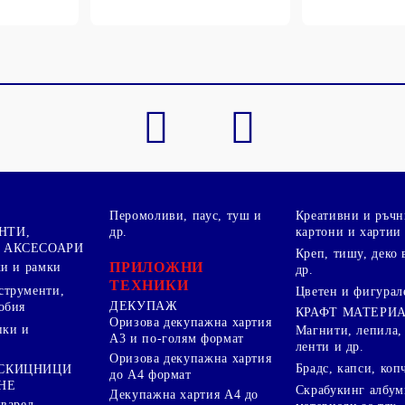
Перомоливи, паус, туш и
Креативни и ръчн
НТИ,
др.
картони и хартии
 АКСЕСОАРИ
Креп, тишу, деко 
ПРИЛОЖНИ
ки и рамки
др.
ТЕХНИКИ
струменти,
Цветен и фигурал
ДЕКУПАЖ
обия
КРАФТ МАТЕРИ
Оризова декупажна хартия
пки и
Магнити, лепила,
А3 и по-голям формат
ленти и др.
Оризова декупажна хартия
Брадс, капси, коп
 СКИЦНИЦИ
до А4 формат
НЕ
Скрабукинг албум
Декупажна хартия А4 до
кварел