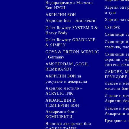
Водоразредими Маслени
Хартии за гр
Бои H2OIL
и туш
АКРИЛНИ БОИ
Хартии за с
Акрилни Бои - комплекти
Скечбук
Daler Rowney SYSTEM 3 &
Heavy Body
Скицници за
Daler Rowney GRADUATE
Скицници и 
& SIMPLY
графика, па
GOYA & TRITON АCRYLIC
Скицници за
, Germany
акрилни , м
AMSTERDAM ,GOGH,
смесена тех
REMBRANDT
ЛАКОВЕ, 
АКРИЛНИ БОИ за
ГРУНДОВЕ,
рисуване и декорация
Лакове и ме
Акрилно мастило -
маслени бои
ACRYLIC INK
Лакове и ме
АКВАРЕЛНИ И
Акрилни бо
ТЕМПЕРНИ БОИ
Лакове и ме
Акварелни бои -
Акварелни и
КОМПЛЕКТИ
Грундове и 
Японски акварелни бои
GANSAI TAMBI