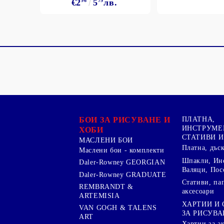
€2
96
5
79
лв.
БОИ ЗА РИСУВАНЕ И
ПЛАТНА,
ИНСТРУМЕ
ХОБИ
СТАТИВИ И
МАСЛЕНИ БОИ
Платна, дъс
Маслени бои - комплекти
Шпакли, Ин
Daler-Rowney GEORGIAN
Валяци, Пос
Daler-Rowney GRADUATE
Стативи, па
REMBRANDT &
аксесоари
ARTEMISIA
ХАРТИИ И
VAN GOGH & TALENS
ЗА РИСУВА
ART
Хартии за а