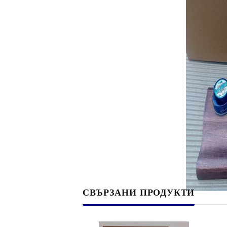
Филц, вълна и пособия за тях
Гумирани листи, пера, шринк пластмаса и др.
Хоби литература
ТАМПОНИ И МАСТИЛА
ДЕКОРАТ
ВОСЪК
Почистващи средства и апликатори за
ГУМЕНИ
мастила
ПОЛИМЕ
MEMENTO - Dye Ink Japan
АКСЕСО
VERSACRAFT - За текстил, дърво,
ПЕЧАТИ 
глина и други
ВОСЪЦИ
VERSAMAGIC - Chalk ink,
СВЪРЗАНИ ПРОДУКТИ
Тебеширено мастило
BRILLIANCE - Пигментно мастило