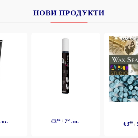
НОВИ ПРОДУКТИ
Моят профил
Вход
Регистрация
BGN
EUR
BG
EN
лв.
€3
84
7
51
лв.
€3
00