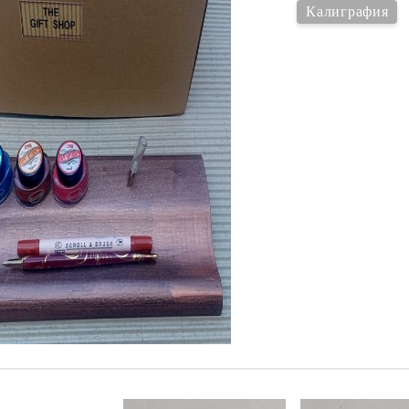
К
Калиграфия
К
ИВНИ И ПЕЧАТИ ЗА
ХАРТИИ, ЗАГОТОВКИ ЗА
КАРТИЧКИ, ПЛИКОВЕ
 ПЕЧАТИ
Пликове и комплекти загото
Tweet
картички
РНИ ПЕЧАТИ И
АРИ
Перлени , Металик , Брокат 
хартии
ЗА ВОСЪК И ЦВЕТНИ
Цветни и крафт картони / х
Креативни и ръчни картони 
Креп, тишу, деко велпапе и д
Цветен и фигурален паус