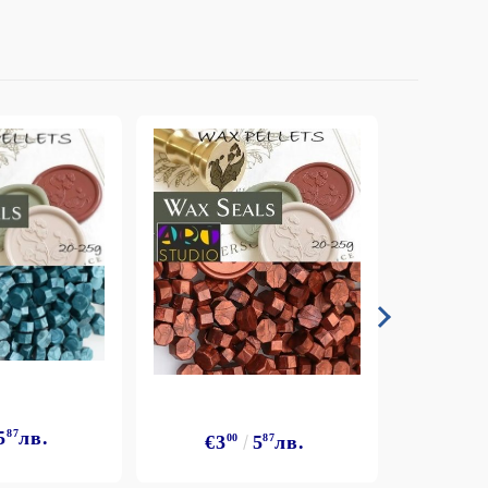
5
87
лв.
€3
€3
00
5
87
лв.