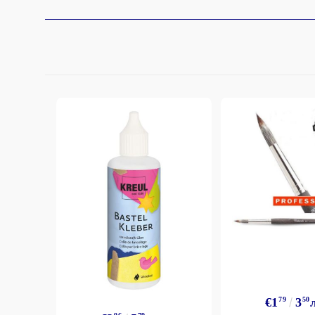
€1
79
3
50