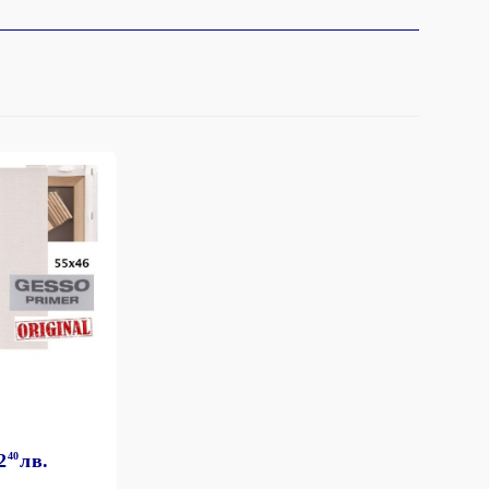
2
40
лв.