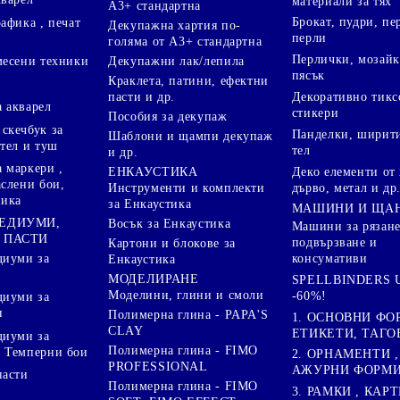
материали за тях
А3+ стандартна
Брокат, пудри, п
афика , печат
Декупажна хартия по-
перли
голяма от А3+ стандартна
Перлички, мозайк
Декупажни лак/лепила
месени техники
пясък
Краклета, патини, ефектни
пасти и др.
Декоративно тикс
 акварел
стикери
Пособия за декупаж
скечбук за
Панделки, ширити
Шаблони и щампи декупаж
стел и туш
тел
и др.
 маркери ,
Деко елементи от 
ЕНКАУСТИКА
аслени бои,
дърво, метал и др
Инструменти и комплекти
ника
за Енкаустика
МАШИНИ И ЩА
МЕДИУМИ,
Восък за Енкаустика
Машини за рязане
 ПАСТИ
подвързване и
Картони и блокове за
диуми за
консумативи
Енкаустика
МОДЕЛИРАНЕ
SPELLBINDERS U
Моделини, глини и смоли
-60%!
диуми за
и
Полимерна глина - PAPA'S
1. ОСНОВНИ ФО
CLAY
ЕТИКЕТИ, ТАГО
диуми за
Полимерна глина - FIMO
 Темперни бои
2. ОРНАМЕНТИ ,
PROFESSIONAL
АЖУРНИ ФОРМИ 
пасти
Полимерна глина - FIMO
3. РАМКИ , КАРТ