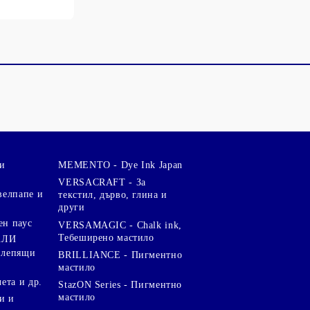
и
MEMENTO - Dye Ink Japan
VERSACRAFT - За
велпапе и
текстил, дърво, глина и
други
ен паус
VERSAMAGIC - Chalk ink,
Тебеширено мастило
АЛИ
 лепящи
BRILLIANCE - Пигментно
мастило
чета и др.
StazON Series - Пигментно
мастило
и и