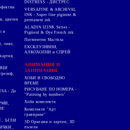
DISTRESS - ДИСТРЕС
ерфектни
VERSAFINE & ARCHIVAL
INK - Super fine pigment &
и, цветен
permanent ink
ALADIN IZINK Series -
о и
Pigment & Dye French ink
Пигментни Мастила
, лико,
ЕКСКЛУЗИВНИ,
АЛКОХОЛНИ и СПРЕЙ
хартия,
.
АНИМАЦИЯ И
НЦИ
ЗАНИМАНИЯ
/релеф,
ХОБИ И СВОБОДНО
ВРЕМЕ
РИСУВАНЕ ПО НОМЕРА -
SA - До
"Painting by numbers"
Хоби комплекти
РМИ,
ВЕ
Комплекти "Арт
гравиране"
, ЪГЛИ
3D Оригами и хартии, 3D
пъзели
ИЧКИ ,