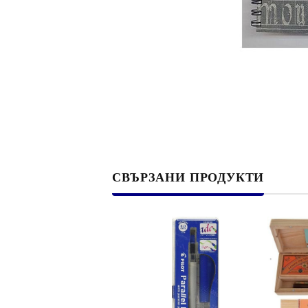
Филц, вълна и пособия за тях
Гумирани листи, пера, шринк пластмаса и др.
Хоби литература
ТАМПОНИ И МАСТИЛА
ДЕКОРАТ
ВОСЪК
Почистващи средства и апликатори за
ГУМЕНИ
СВЪРЗАНИ ПРОДУКТИ
мастила
ПОЛИМЕ
MEMENTO - Dye Ink Japan
АКСЕСО
VERSACRAFT - За текстил, дърво,
ПЕЧАТИ 
глина и други
ВОСЪЦИ
VERSAMAGIC - Chalk ink,
Тебеширено мастило
BRILLIANCE - Пигментно мастило