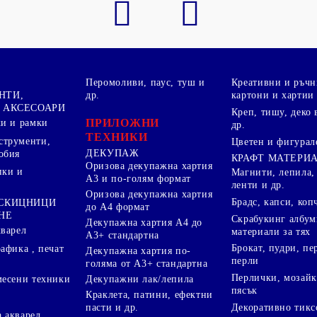
Перомоливи, паус, туш и
Креативни и ръчн
НТИ,
др.
картони и хартии
 АКСЕСОАРИ
Креп, тишу, деко 
ПРИЛОЖНИ
ки и рамки
др.
ТЕХНИКИ
струменти,
Цветен и фигурал
ДЕКУПАЖ
обия
КРАФТ МАТЕРИ
Оризова декупажна хартия
пки и
Магнити, лепила,
А3 и по-голям формат
ленти и др.
Оризова декупажна хартия
Брадс, капси, коп
 СКИЦНИЦИ
до А4 формат
НЕ
Скрабукинг албум
Декупажна хартия А4 до
кварел
материали за тях
А3+ стандартна
Брокат, пудри, п
афика , печат
Декупажна хартия по-
перли
голяма от А3+ стандартна
Перлички, мозайк
Декупажни лак/лепила
месени техники
пясък
Краклета, патини, ефектни
пасти и др.
Декоративно тикс
 акварел