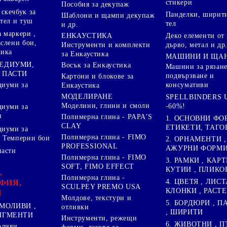
стикери
Пособия за декупаж
скечбук за
Панделки, ширити
Шаблони и щампи декупаж
стел и туш
тел
и др.
 маркери ,
Деко елементи от 
ЕНКАУСТИКА
аслени бои,
дърво, метал и др
Инструменти и комплекти
ника
за Енкаустика
МАШИНИ И ЩА
МЕДИУМИ,
Восък за Енкаустика
Машини за рязане
 ПАСТИ
подвързване и
Картони и блокове за
диуми за
консумативи
Енкаустика
МОДЕЛИРАНЕ
SPELLBINDERS U
Моделини, глини и смоли
-60%!
диуми за
и
Полимерна глина - PAPA'S
1. ОСНОВНИ ФО
CLAY
ЕТИКЕТИ, ТАГО
диуми за
Полимерна глина - FIMO
 Темперни бои
2. ОРНАМЕНТИ ,
PROFESSIONAL
АЖУРНИ ФОРМИ 
пасти
Полимерна глина - FIMO
3. РАМКИ , КАРТ
SOFT, FIMO EFFECT
КУТИИ , ПЛИКО
,
Полимерна глина -
4. ЦВЕТЯ , ЛИСТ
ФИЯ,
SCULPEY PREMO USA
КЛОНКИ , РАСТ
И
Молдове, текстури и
5. БОРДЮРИ , 
МОЛИВИ ,
отливки
, ШИРИТИ
ПИГМЕНТИ
Инструменти, режещи
6. ЖИВОТНИ , П
оливи