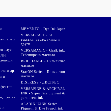
и
MEMENTO - Dye Ink Japan
VERSACRAFT - За
велпапе и
текстил, дърво, глина и
други
ен паус
VERSAMAGIC - Chalk ink,
Тебеширено мастило
АЛИ
 лепящи
BRILLIANCE - Пигментно
мастило
чета и др.
StazON Series - Пигментно
мастило
и и
DISTRESS - ДИСТРЕС
ерфектни
VERSAFINE & ARCHIVAL
INK - Super fine pigment &
и, цветен
permanent ink
ALADIN IZINK Series -
о и
Pigment & Dye French ink