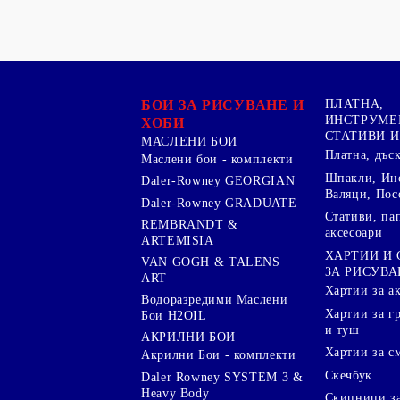
БОИ ЗА РИСУВАНЕ И
ПЛАТНА,
ИНСТРУМЕ
ХОБИ
СТАТИВИ И
МАСЛЕНИ БОИ
Платна, дъс
Маслени бои - комплекти
Шпакли, Ин
Daler-Rowney GEORGIAN
Валяци, Пос
Daler-Rowney GRADUATE
Стативи, па
REMBRANDT &
аксесоари
ARTEMISIA
ХАРТИИ И
VAN GOGH & TALENS
ЗА РИСУВА
ART
Хартии за а
Водоразредими Маслени
Хартии за гр
Бои H2OIL
и туш
АКРИЛНИ БОИ
Хартии за с
Акрилни Бои - комплекти
Скечбук
Daler Rowney SYSTEM 3 &
Heavy Body
Скицници за