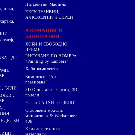
Пигментни Мастила
, лико,
ЕКСКЛУЗИВНИ,
АЛКОХОЛНИ и СПРЕЙ
хартия,
.
АНИМАЦИЯ И
НЦИ
ЗАНИМАНИЯ
/релеф,
ХОБИ И СВОБОДНО
ВРЕМЕ
РИСУВАНЕ ПО НОМЕРА -
SA - До
"Painting by numbers"
Хоби комплекти
РМИ,
ВЕ
Комплекти "Арт
гравиране"
, ЪГЛИ
3D Оригами и хартии, 3D
пъзели
ИЧКИ ,
ВЕ
Ръчен САПУН и СВЕЩИ
А ,
Сглобяеми модели,
ЕНИЯ
миниатюри & Warhammer
ПАНДЕЛКИ
40k
Квилинг техника -
ТИЦИ ,
материали