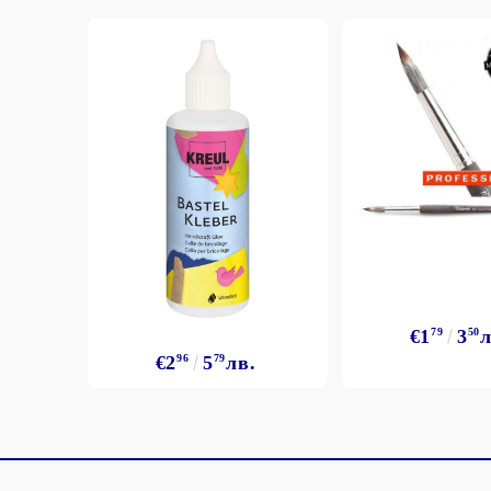
€1
79
3
50
л
€2
96
5
79
лв.