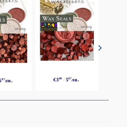
€3
€3
00
5
87
лв.
5
87
лв.