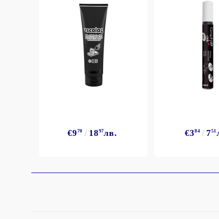
€9
70
18
97
лв.
€3
84
7
51