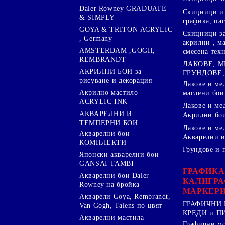
Daler Rowney GRADUATE
Скицници и 
& SIMPLY
графика, па
GOYA & TRITON АCRYLIC
Скицници за
, Germany
акрилни , м
AMSTERDAM ,GOGH,
смесена тех
REMBRANDT
ЛАКОВЕ, 
АКРИЛНИ БОИ за
ГРУНДОВЕ,
рисуване и декорация
Лакове и ме
Акрилно мастило -
маслени бои
ACRYLIC INK
Лакове и ме
АКВАРЕЛНИ И
Акрилни бо
ТЕМПЕРНИ БОИ
Лакове и ме
Акварелни бои -
Акварелни и
КОМПЛЕКТИ
Грундове и 
Японски акварелни бои
GANSAI TAMBI
ГРАФИКА
Акварелни бои Daler
КАЛИГРА
Rowney на бройка
МАРКЕР
Акварели Goya, Rembrandt,
ГРАФИЧНИ 
Van Gogh, Talens по цвят
КРЕДИ и 
Акварелни мастила
Графични м