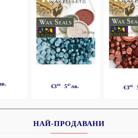
Моят профил
Вход
Регистрация
лв.
€3
00
5
87
лв.
€3
00
BGN
EUR
BG
EN
НАЙ-ПРОДАВАНИ