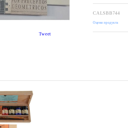
К
К
CALSBB744
Оцени продукта
Tweet
ИВНИ И ПЕЧАТИ ЗА
ХАРТИИ, ЗАГОТОВКИ ЗА
КАРТИЧКИ, ПЛИКОВЕ
 ПЕЧАТИ
Пликове и комплекти загото
картички
РНИ ПЕЧАТИ И
АРИ
Перлени , Металик , Брокат 
хартии
ЗА ВОСЪК И ЦВЕТНИ
Цветни и крафт картони / х
Креативни и ръчни картони 
Креп, тишу, деко велпапе и д
Цветен и фигурален паус