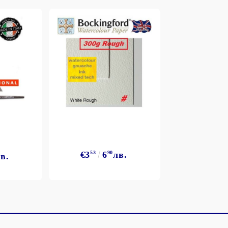
€3
53
6
90
лв.
в.