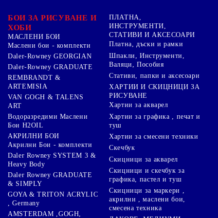
БОИ ЗА РИСУВАНЕ И
ПЛАТНА,
ИНСТРУМЕНТИ,
ХОБИ
СТАТИВИ И АКСЕСОАРИ
МАСЛЕНИ БОИ
Платна, дъски и рамки
Маслени бои - комплекти
Шпакли, Инструменти,
Daler-Rowney GEORGIAN
Валяци, Пособия
Daler-Rowney GRADUATE
Стативи, папки и аксесоари
REMBRANDT &
ARTEMISIA
ХАРТИИ И СКИЦНИЦИ ЗА
РИСУВАНЕ
VAN GOGH & TALENS
Хартии за акварел
ART
Хартии за графика , печат и
Водоразредими Маслени
туш
Бои H2OIL
АКРИЛНИ БОИ
Хартии за смесени техники
Акрилни Бои - комплекти
Скечбук
Daler Rowney SYSTEM 3 &
Скицници за акварел
Heavy Body
Скицници и скечбук за
Daler Rowney GRADUATE
графика, пастел и туш
& SIMPLY
Скицници за маркери ,
GOYA & TRITON АCRYLIC
акрилни , маслени бои,
, Germany
смесена техника
AMSTERDAM ,GOGH,