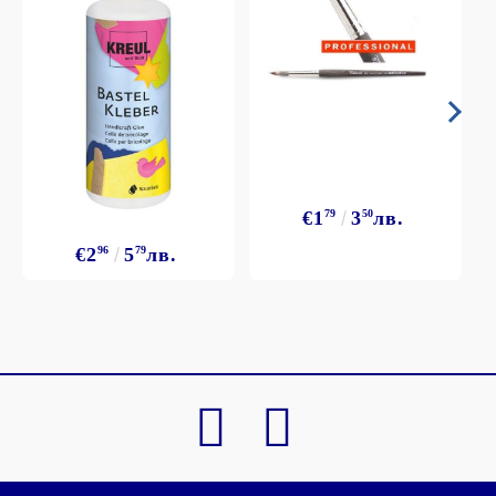
€1
79
3
50
лв.
€2
96
5
79
лв.