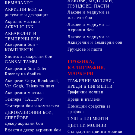
ЛАКОВЕ, МЕДИУМИ,
REMBRANDT
ГРУНДОВЕ, ПАСТИ
АКРИЛНИ БОИ за
Лакове и медиуми за
рисуване и декорация
маслени бои
Акрилно мастило -
Лакове и медиуми за
ACRYLIC INK
Акрилни бои
АКВАРЕЛНИ И
Лакове и медиуми за
ТЕМПЕРНИ БОИ
Акварелни и Темперни бои
Акварелни бои -
Грундове и пасти
КОМПЛЕКТИ
Японски акварелни бои
ГРАФИКА,
GANSAI TAMBI
КАЛИГРАФИЯ,
Акварелни бои Daler
МАРКЕРИ
Rowney на бройка
Акварели Goya, Rembrandt,
ГРАФИЧНИ МОЛИВИ ,
Van Gogh, Talens по цвят
КРЕДИ и ПИГМЕНТИ
Графични моливи
Акварелни мастила
Креди и въглени
Темпера "TALENS"
Темперни бои и комплекти
Помощни средства за
графика
ДЕКОРАЦИОННИ БОИ,
СПРЕЙОВЕ
ТУШ и ПИГМЕНТИ
Декор акрилни бои
ЦВЕТНИ МОЛИВИ
Ефектни декор акрилни бои
Стандартни цветни моливи