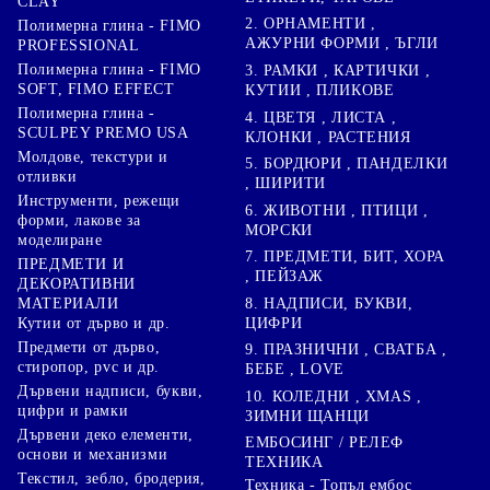
CLAY
2. ОРНАМЕНТИ ,
Полимерна глина - FIMO
АЖУРНИ ФОРМИ , ЪГЛИ
PROFESSIONAL
Полимерна глина - FIMO
3. РАМКИ , КАРТИЧКИ ,
SOFT, FIMO EFFECT
КУТИИ , ПЛИКОВЕ
Полимерна глина -
4. ЦВЕТЯ , ЛИСТА ,
SCULPEY PREMO USA
КЛОНКИ , РАСТЕНИЯ
Молдове, текстури и
5. БОРДЮРИ , ПАНДЕЛКИ
отливки
, ШИРИТИ
Инструменти, режещи
6. ЖИВОТНИ , ПТИЦИ ,
форми, лакове за
МОРСКИ
моделиране
7. ПРЕДМЕТИ, БИТ, ХОРА
ПРЕДМЕТИ И
, ПЕЙЗАЖ
ДЕКОРАТИВНИ
8. НАДПИСИ, БУКВИ,
МАТЕРИАЛИ
ЦИФРИ
Кутии от дърво и др.
Предмети от дърво,
9. ПРАЗНИЧНИ , СВАТБА ,
стиропор, pvc и др.
БЕБЕ , LOVE
Дървени надписи, букви,
10. КОЛЕДНИ , XMAS ,
цифри и рамки
ЗИМНИ ЩАНЦИ
Дървени деко елементи,
ЕМБОСИНГ / РЕЛЕФ
основи и механизми
ТЕХНИКА
Текстил, зебло, бродерия,
Техника - Топъл ембос