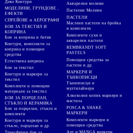
Деко Контури
Акварелни моливи
МОДЕЛИНИ, ГРУНДОВЕ ,
Пастелни Моливи
ЕФЕКТИ
ПАСТЕЛИ
СПРЕЙОВЕ и АЕРОГРАФИ
Маслени пастели на бройка
БОИ ЗА ТЕКСТИЛ И
и комплекти
КОПРИНА
Комплекти сухи и
Бои за коприна и батик
акварелни пастели
Контури, комплекти за
REMBRANDT SOFT
коприна и помощни
PASTELS
средства
Помощни средства за
Естествена коприна
пастели и др.
Бои за текстил
МАРКЕРИ И
Контури и маркери за
ТЪНКОПИСЦИ
текстил
Тънкописци и
Комплекти и помощни
мултилайнери
материали за текстил
Алкохолни копик маркери и
БОИ ЗА ПОРЦЕЛАН,
мастила
СТЪКЛО И КЕРАМИКА
POSCA & SHAKE
Бои за порцелан, стъкло и
МАРКЕРИ
комплекти
Комплекти маркери и
Контури и маркери за
помощни средства
стъкло, порцелан и др.
Арт и MANGA маркери
Трансферни бои за