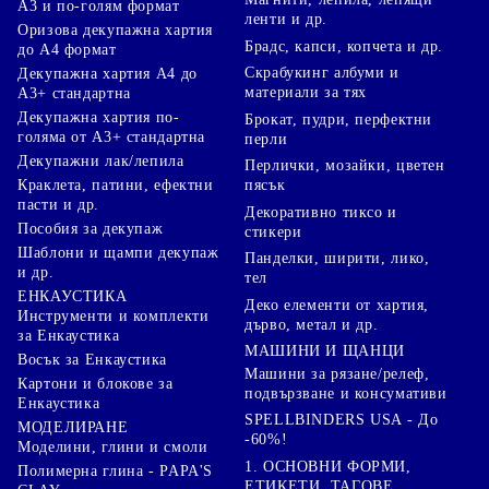
А3 и по-голям формат
ленти и др.
Оризова декупажна хартия
Брадс, капси, копчета и др.
до А4 формат
Скрабукинг албуми и
Декупажна хартия А4 до
материали за тях
А3+ стандартна
Декупажна хартия по-
Брокат, пудри, перфектни
голяма от А3+ стандартна
перли
Декупажни лак/лепила
Перлички, мозайки, цветен
Краклета, патини, ефектни
пясък
пасти и др.
Декоративно тиксо и
Пособия за декупаж
стикери
Шаблони и щампи декупаж
Панделки, ширити, лико,
и др.
тел
ЕНКАУСТИКА
Деко елементи от хартия,
Инструменти и комплекти
дърво, метал и др.
за Енкаустика
МАШИНИ И ЩАНЦИ
Восък за Енкаустика
Машини за рязане/релеф,
Картони и блокове за
подвързване и консумативи
Енкаустика
SPELLBINDERS USA - До
МОДЕЛИРАНЕ
-60%!
Моделини, глини и смоли
1. ОСНОВНИ ФОРМИ,
Полимерна глина - PAPA'S
ЕТИКЕТИ, ТАГОВЕ