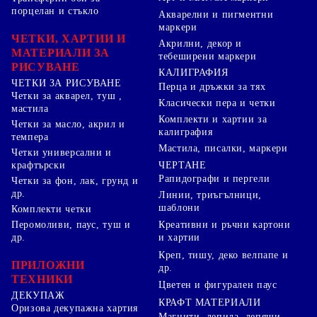
порцелан и стъкло
Акварелни и пигментни
маркери
ЧЕТКИ, ХАРТИИ И
Акрилни, декор и
МАТЕРИАЛИ ЗА
тебеширени маркери
РИСУВАНЕ
КАЛИГРАФИЯ
ЧЕТКИ ЗА РИСУВАНЕ
Перца и дръжки за тях
Четки за акварел, туш ,
Класически пера и четки
мастила
Комплекти и хартии за
Четки за масло, акрил и
калиграфия
темпера
Мастила, писалки, маркери
Четки универсални и
ЧЕРТАНЕ
крафтърски
Рапидографи и пергели
Четки за фон, лак, грунд и
др.
Линии, триъгълници,
шаблони
Комплекти четки
Перомоливи, паус, туш и
Креативни и ръчни картони
др.
и хартии
Креп, тишу, деко велпапе и
ПРИЛОЖНИ
др.
ТЕХНИКИ
Цветен и фигурален паус
ДЕКУПАЖ
КРАФТ МАТЕРИАЛИ
Оризова декупажна хартия
Магнити, лепила, лепящи