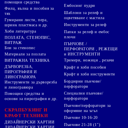
помощни средства
Ембосинг пудри
Филц, вълна и пособия за
Шаблони за релеф и
тях
оцветяване с мастила
Гумирани листи, пера,
Инструменти за релеф
шринк пластмаса и др.
Хоби литература
Папки за релеф и ембос
плочи
ПОЗЛАТА, СТЕНОПИС,
ВИТРАЖ
ПЪНЧОВЕ /
Бои за стенопис
ПЕРФОРАТОРИ , РЕЖЕЩИ
Материали за позлата
и ИНСТРУМЕНТИ
Тримери, ножици , резачи
ВИТРАЖНА ТЕХНИКА
ДЪРВОРЕЗБА,
Крафт и хоби пособия
ПИРОГРАФИЯ И
Крафт и хоби инструменти
ЛИНОГРАВЮРА
Бордюрни пънчове/
Инструменти за дърворезба
перфоратори
и линогравюра
Специални пънчове/
Помощни средства и
перфоратори
основи за пирография и др.
Пънчове/перфоратори за
СКРАПБУКИНГ И
оформяне на ъгъл
КРАФТ ТЕХНИКИ
Пънчове 10-16-20
ДИЗАЙНЕРСКИ ХАРТИИ
Пънчове 21-28 (1")
ДИЗАЙНЕРСКИ ХАРТИИ