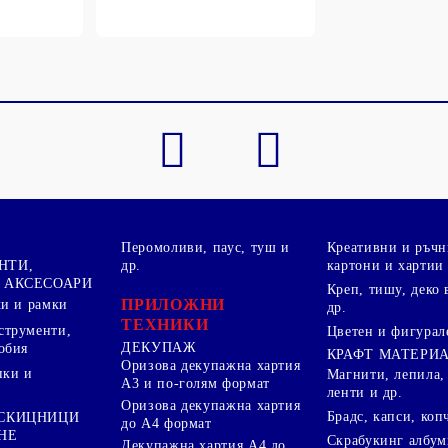
Перомоливи, паус, туш и
Креативни и ръчн
НТИ,
др.
картони и хартии
 АКСЕСОАРИ
Креп, тишу, деко 
ПРИЛОЖНИ
ки и рамки
др.
ТЕХНИКИ
струменти,
Цветен и фигурал
ДЕКУПАЖ
обия
КРАФТ МАТЕРИ
Оризова декупажна хартия
пки и
Магнити, лепила,
А3 и по-голям формат
ленти и др.
Оризова декупажна хартия
Брадс, капси, коп
 СКИЦНИЦИ
до А4 формат
НЕ
Скрабукинг албум
Декупажна хартия А4 до