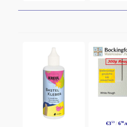
€3
53
6
90
л