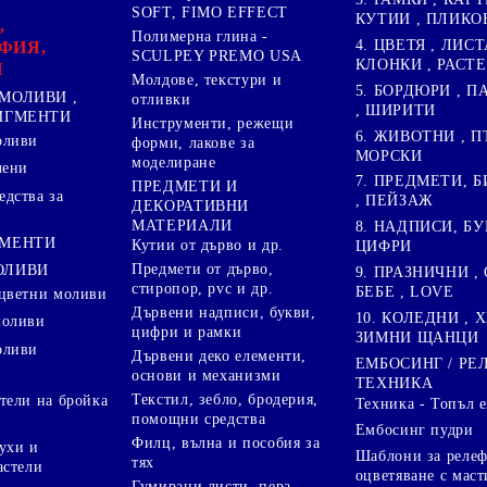
SOFT, FIMO EFFECT
КУТИИ , ПЛИКО
,
Полимерна глина -
4. ЦВЕТЯ , ЛИСТ
ФИЯ,
SCULPEY PREMO USA
КЛОНКИ , РАСТ
И
Молдове, текстури и
5. БОРДЮРИ , 
МОЛИВИ ,
отливки
, ШИРИТИ
ПИГМЕНТИ
Инструменти, режещи
6. ЖИВОТНИ , П
оливи
форми, лакове за
МОРСКИ
моделиране
лени
7. ПРЕДМЕТИ, Б
ПРЕДМЕТИ И
дства за
, ПЕЙЗАЖ
ДЕКОРАТИВНИ
МАТЕРИАЛИ
8. НАДПИСИ, БУ
ГМЕНТИ
Кутии от дърво и др.
ЦИФРИ
Предмети от дърво,
ОЛИВИ
9. ПРАЗНИЧНИ , 
стиропор, pvc и др.
БЕБЕ , LOVE
цветни моливи
Дървени надписи, букви,
10. КОЛЕДНИ , X
моливи
цифри и рамки
ЗИМНИ ЩАНЦИ
оливи
Дървени деко елементи,
ЕМБОСИНГ / РЕ
основи и механизми
ТЕХНИКА
Текстил, зебло, бродерия,
тели на бройка
Техника - Топъл 
помощни средства
Ембосинг пудри
Филц, вълна и пособия за
ухи и
Шаблони за релеф
тях
астели
оцветяване с маст
Гумирани листи, пера,