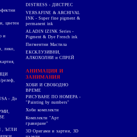
DISTRESS - ДИСТРЕС
ерфектни
VERSAFINE & ARCHIVAL
INK - Super fine pigment &
и, цветен
permanent ink
ALADIN IZINK Series -
о и
Pigment & Dye French ink
Пигментни Мастила
, лико,
ЕКСКЛУЗИВНИ,
АЛКОХОЛНИ и СПРЕЙ
хартия,
.
АНИМАЦИЯ И
НЦИ
ЗАНИМАНИЯ
/релеф,
ХОБИ И СВОБОДНО
ВРЕМЕ
РИСУВАНЕ ПО НОМЕРА -
SA - До
"Painting by numbers"
Хоби комплекти
РМИ,
ВЕ
Комплекти "Арт
гравиране"
, ЪГЛИ
3D Оригами и хартии, 3D
пъзели
ИЧКИ ,