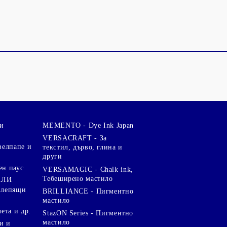
и
MEMENTO - Dye Ink Japan
VERSACRAFT - За
велпапе и
текстил, дърво, глина и
други
ен паус
VERSAMAGIC - Chalk ink,
Тебеширено мастило
АЛИ
 лепящи
BRILLIANCE - Пигментно
мастило
чета и др.
StazON Series - Пигментно
мастило
и и