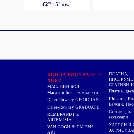
€2
96
5
79
лв.
БОИ ЗА РИСУВАНЕ И
ПЛАТНА,
ИНСТРУМЕ
ХОБИ
СТАТИВИ И
МАСЛЕНИ БОИ
Платна, дъс
Маслени бои - комплекти
Шпакли, Ин
Daler-Rowney GEORGIAN
Валяци, Пос
Daler-Rowney GRADUATE
Стативи, па
REMBRANDT &
аксесоари
ARTEMISIA
ХАРТИИ И
VAN GOGH & TALENS
ЗА РИСУВА
ART