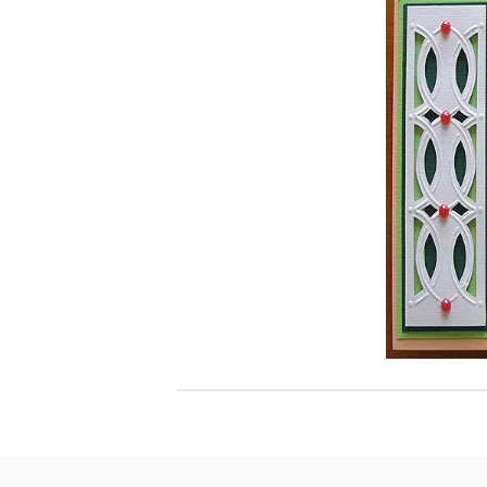
Филц, вълна и пособия за тях
Гумирани листи, пера, шринк пластмаса и др.
Хоби литература
ТАМПОНИ И МАСТИЛА
ДЕКОРАТ
ВОСЪК
Почистващи средства и апликатори за
ГУМЕНИ
мастила
ПОЛИМЕ
MEMENTO - Dye Ink Japan
АКСЕСО
VERSACRAFT - За текстил, дърво,
ПЕЧАТИ 
глина и други
ВОСЪЦИ
VERSAMAGIC - Chalk ink,
Тебеширено мастило
BRILLIANCE - Пигментно мастило