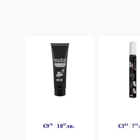
StazON Series - Пигментно мастило
DISTRESS - ДИСТРЕС
VERSAFINE & ARCHIVAL INK -
Super fine pigment & permanent ink
ALADIN IZINK Series - Pigment & Dye
French ink
Пигментни Мастила
ЕКСКЛУЗИВНИ, АЛКОХОЛНИ и
СПРЕЙ
€9
70
18
97
лв.
€3
84
7
51