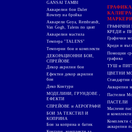
GANSAI TAMBI
ГРАФИКА
Акварелни бои Daler
КАЛИГРА
Rowney на бройка
МАРКЕР
Акварели Goya, Rembrandt,
ГРАФИЧНИ 
Van Gogh, Talens по цвят
КРЕДИ и 
Акварелни мастила
Графични м
Темпера "TALENS"
Креди и въг
Темперни бои и комплекти
Помощни сре
ДЕКОРАЦИОННИ БОИ,
графика
СПРЕЙОВЕ
ТУШ и ПИ
Декор акрилни бои
ЦВЕТНИ М
Ефектни декор акрилни
бои
Стандартни 
Деко Контури
Акварелни 
МОДЕЛИНИ, ГРУНДОВЕ ,
Пастелни М
ЕФЕКТИ
ПАСТЕЛИ
СПРЕЙОВЕ и АЕРОГРАФИ
Маслени пас
БОИ ЗА ТЕКСТИЛ И
и комплекти
КОПРИНА
Комплекти с
Бои за коприна и батик
акварелни п
Контури, комплекти за