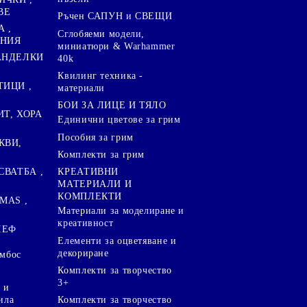
ВЕ
Ръчен САПУН и СВЕЩИ
А ,
Сглобяеми модели,
ЕНИЯ
миниатюри & Warhammer
ПАНДЕЛКИ
40k
Квилинг техника -
ТИЦИ ,
материали
БОИ ЗА ЛИЦЕ И ТЯЛО
ИТ, ХОРА
Единични цветове за грим
Пособия за грим
КВИ,
Комплекти за грим
СВАТБА ,
КРЕАТИВНИ
МАТЕРИАЛИ И
КОМПЛЕКТИ
MAS ,
Mатериали за моделиране и
креативност
ЛЕФ
Елементи за оцветяване и
декориране
ембос
Комплекти за творчество
3+
 и
ила
Комплекти за творчество