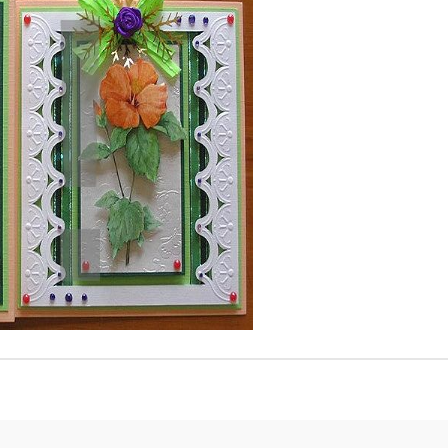
К
К
ИВНИ И ПЕЧАТИ ЗА
ХАРТИИ, ЗАГОТОВКИ ЗА
КАРТИЧКИ, ПЛИКОВЕ
 ПЕЧАТИ
Пликове и комплекти загото
Tweet
картички
РНИ ПЕЧАТИ И
АРИ
Перлени , Металик , Брокат 
хартии
ЗА ВОСЪК И ЦВЕТНИ
Цветни и крафт картони / х
Креативни и ръчни картони 
Креп, тишу, деко велпапе и д
Цветен и фигурален паус