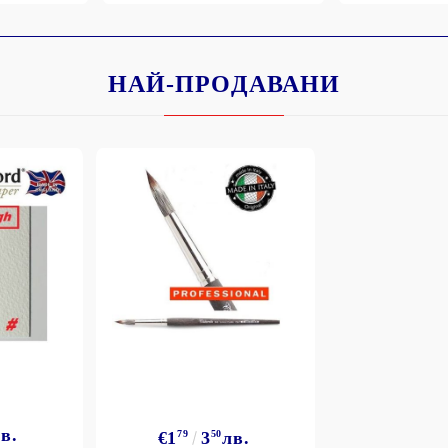
НАЙ-ПРОДАВАНИ
Моят профил
Вход
Регистрация
BGN
EUR
BG
EN
в.
€1
79
3
50
лв.