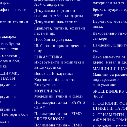
кварел
материали за тях
А3+ стандартна
Брокат, пудри, п
афика , печат
Декупажна хартия по-
перли
голяма от А3+ стандартна
Перлички, мозайк
Декупажни лак/лепила
месени техники
пясък
Краклета, патини, ефектни
пасти и др.
Декоративно тикс
 акварел
стикери
Пособия за декупаж
скечбук за
Панделки, ширити
Шаблони и щампи декупаж
стел и туш
тел
и др.
 маркери ,
Деко елементи от 
ЕНКАУСТИКА
аслени бои,
дърво, метал и др
Инструменти и комплекти
ника
за Енкаустика
МАШИНИ И ЩА
МЕДИУМИ,
Восък за Енкаустика
Машини за рязане
 ПАСТИ
подвързване и
Картони и блокове за
диуми за
консумативи
Енкаустика
МОДЕЛИРАНЕ
SPELLBINDERS U
Моделини, глини и смоли
-60%!
диуми за
и
Полимерна глина - PAPA'S
1. ОСНОВНИ ФО
CLAY
ЕТИКЕТИ, ТАГО
диуми за
Полимерна глина - FIMO
 Темперни бои
2. ОРНАМЕНТИ ,
PROFESSIONAL
АЖУРНИ ФОРМИ 
пасти
Полимерна глина - FIMO
3. РАМКИ , КАРТ