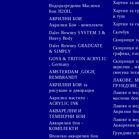
Хартии за а
Водоразредими Маслени
Хартии за гр
Бои H2OIL
и туш
АКРИЛНИ БОИ
Хартии за с
Акрилни Бои - комплекти
Скечбук
Daler Rowney SYSTEM 3 &
Heavy Body
Скицници за
Daler Rowney GRADUATE
Скицници и 
& SIMPLY
графика, па
GOYA & TRITON АCRYLIC
Скицници за
, Germany
акрилни , м
AMSTERDAM ,GOGH,
смесена тех
REMBRANDT
ЛАКОВЕ, 
АКРИЛНИ БОИ за
ГРУНДОВЕ,
рисуване и декорация
Лакове и ме
Акрилно мастило -
маслени бои
ACRYLIC INK
Лакове и ме
АКВАРЕЛНИ И
Акрилни бо
ТЕМПЕРНИ БОИ
Лакове и ме
Акварелни бои -
Акварелни и
КОМПЛЕКТИ
Грундове и 
Японски акварелни бои