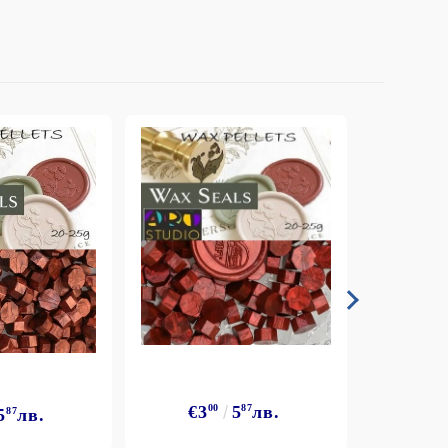
€3
00
5
87
лв.
5
87
лв.
€3