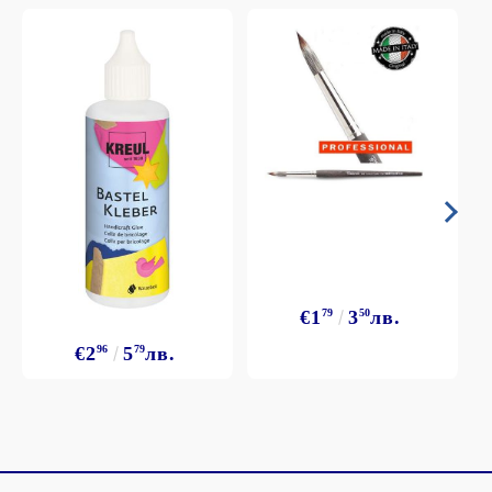
€1
79
3
50
лв.
€2
96
5
79
лв.