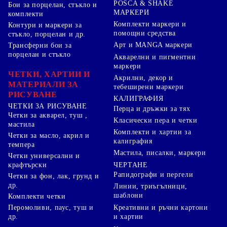
POSCA & SHAKE
Бои за порцелан, стъкло и
МАРКЕРИ
комплекти
Комплекти маркери и
Контури и маркери за
помощни средства
стъкло, порцелан и др.
Арт и MANGA маркери
Трансферни бои за
порцелан и стъкло
Акварелни и пигментни
маркери
ЧЕТКИ, ХАРТИИ И
Акрилни, декор и
МАТЕРИАЛИ ЗА
тебеширени маркери
РИСУВАНЕ
КАЛИГРАФИЯ
ЧЕТКИ ЗА РИСУВАНЕ
Перца и дръжки за тях
Четки за акварел, туш ,
Класически пера и четки
мастила
Комплекти и хартии за
Четки за масло, акрил и
калиграфия
темпера
Мастила, писалки, маркери
Четки универсални и
ЧЕРТАНЕ
крафтърски
Рапидографи и пергели
Четки за фон, лак, грунд и
др.
Линии, триъгълници,
шаблони
Комплекти четки
Перомоливи, паус, туш и
Креативни и ръчни картони
др.
и хартии