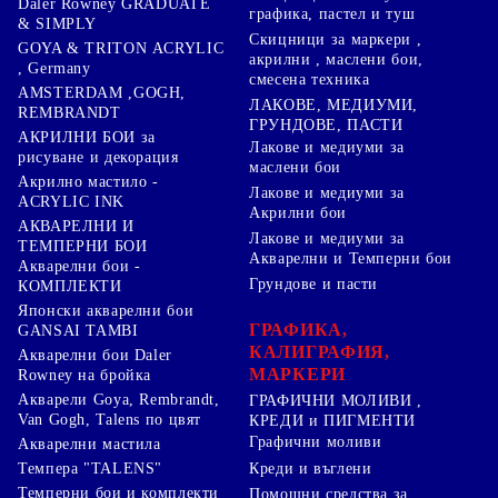
Daler Rowney GRADUATE
графика, пастел и туш
& SIMPLY
Скицници за маркери ,
GOYA & TRITON АCRYLIC
акрилни , маслени бои,
, Germany
смесена техника
AMSTERDAM ,GOGH,
ЛАКОВЕ, МЕДИУМИ,
REMBRANDT
ГРУНДОВЕ, ПАСТИ
АКРИЛНИ БОИ за
Лакове и медиуми за
рисуване и декорация
маслени бои
Акрилно мастило -
Лакове и медиуми за
ACRYLIC INK
Акрилни бои
АКВАРЕЛНИ И
Лакове и медиуми за
ТЕМПЕРНИ БОИ
Акварелни и Темперни бои
Акварелни бои -
Грундове и пасти
КОМПЛЕКТИ
Японски акварелни бои
ГРАФИКА,
GANSAI TAMBI
КАЛИГРАФИЯ,
Акварелни бои Daler
МАРКЕРИ
Rowney на бройка
Акварели Goya, Rembrandt,
ГРАФИЧНИ МОЛИВИ ,
Van Gogh, Talens по цвят
КРЕДИ и ПИГМЕНТИ
Графични моливи
Акварелни мастила
Креди и въглени
Темпера "TALENS"
Темперни бои и комплекти
Помощни средства за