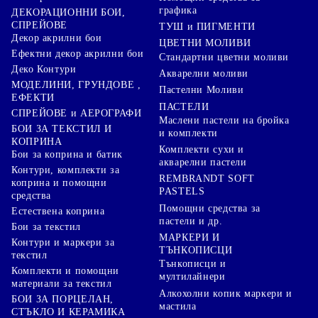
графика
ДЕКОРАЦИОННИ БОИ,
СПРЕЙОВЕ
ТУШ и ПИГМЕНТИ
Декор акрилни бои
ЦВЕТНИ МОЛИВИ
Ефектни декор акрилни бои
Стандартни цветни моливи
Деко Контури
Акварелни моливи
МОДЕЛИНИ, ГРУНДОВЕ ,
Пастелни Моливи
ЕФЕКТИ
ПАСТЕЛИ
СПРЕЙОВЕ и АЕРОГРАФИ
Маслени пастели на бройка
БОИ ЗА ТЕКСТИЛ И
и комплекти
КОПРИНА
Комплекти сухи и
Бои за коприна и батик
акварелни пастели
Контури, комплекти за
REMBRANDT SOFT
коприна и помощни
PASTELS
средства
Помощни средства за
Естествена коприна
пастели и др.
Бои за текстил
МАРКЕРИ И
Контури и маркери за
ТЪНКОПИСЦИ
текстил
Тънкописци и
Комплекти и помощни
мултилайнери
материали за текстил
Алкохолни копик маркери и
БОИ ЗА ПОРЦЕЛАН,
мастила
СТЪКЛО И КЕРАМИКА