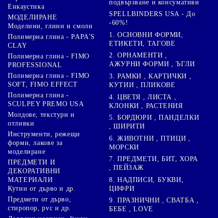
подвързване и консумативи
Енкаустика
SPELLBINDERS USA - До
МОДЕЛИРАНЕ
-60%!
Моделини, глини и смоли
1. ОСНОВНИ ФОРМИ,
Полимерна глина - PAPA'S
ЕТИКЕТИ, ТАГОВЕ
CLAY
2. ОРНАМЕНТИ ,
Полимерна глина - FIMO
АЖУРНИ ФОРМИ , ЪГЛИ
PROFESSIONAL
Полимерна глина - FIMO
3. РАМКИ , КАРТИЧКИ ,
SOFT, FIMO EFFECT
КУТИИ , ПЛИКОВЕ
Полимерна глина -
4. ЦВЕТЯ , ЛИСТА ,
SCULPEY PREMO USA
КЛОНКИ , РАСТЕНИЯ
Молдове, текстури и
5. БОРДЮРИ , ПАНДЕЛКИ
отливки
, ШИРИТИ
Инструменти, режещи
6. ЖИВОТНИ , ПТИЦИ ,
форми, лакове за
МОРСКИ
моделиране
7. ПРЕДМЕТИ, БИТ, ХОРА
ПРЕДМЕТИ И
, ПЕЙЗАЖ
ДЕКОРАТИВНИ
8. НАДПИСИ, БУКВИ,
МАТЕРИАЛИ
ЦИФРИ
Кутии от дърво и др.
Предмети от дърво,
9. ПРАЗНИЧНИ , СВАТБА ,
стиропор, pvc и др.
БЕБЕ , LOVE