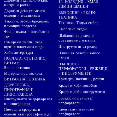
Дървени надписи, букви,
10. КОЛЕДНИ , XMAS ,
цифри и рамки
ЗИМНИ ЩАНЦИ
Дървени деко елементи,
ЕМБОСИНГ / РЕЛЕФ
основи и механизми
ТЕХНИКА
Текстил, зебло, бродерия,
Техника - Топъл ембос
помощни средства
Ембосинг пудри
Филц, вълна и пособия за
Шаблони за релеф и
тях
оцветяване с мастила
Гумирани листи, пера,
Инструменти за релеф
шринк пластмаса и др.
Хоби литература
Папки за релеф и ембос
плочи
ПОЗЛАТА, СТЕНОПИС,
ВИТРАЖ
ПЪНЧОВЕ /
Бои за стенопис
ПЕРФОРАТОРИ , РЕЖЕЩИ
Материали за позлата
и ИНСТРУМЕНТИ
Тримери, ножици , резачи
ВИТРАЖНА ТЕХНИКА
ДЪРВОРЕЗБА,
Крафт и хоби пособия
ПИРОГРАФИЯ И
Крафт и хоби инструменти
ЛИНОГРАВЮРА
Бордюрни пънчове/
Инструменти за дърворезба
перфоратори
и линогравюра
Специални пънчове/
Помощни средства и
перфоратори
основи за пирография и др.