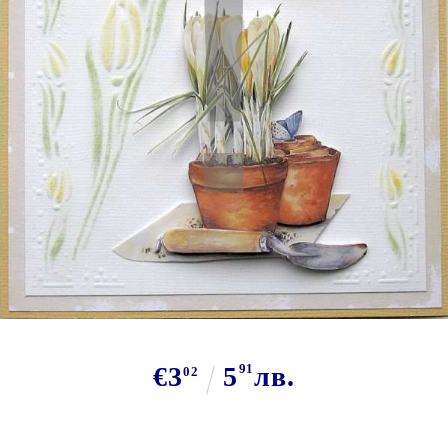
Tweet
JOY Crafts, NL - Метален Ембос
шаблон , 6001-0092
€3
5
91
лв.
02