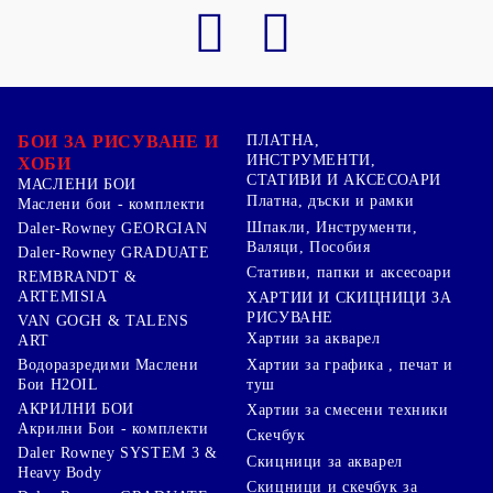
БОИ ЗА РИСУВАНЕ И
ПЛАТНА,
ИНСТРУМЕНТИ,
ХОБИ
СТАТИВИ И АКСЕСОАРИ
МАСЛЕНИ БОИ
Платна, дъски и рамки
Маслени бои - комплекти
Шпакли, Инструменти,
Daler-Rowney GEORGIAN
Валяци, Пособия
Daler-Rowney GRADUATE
Стативи, папки и аксесоари
REMBRANDT &
ARTEMISIA
ХАРТИИ И СКИЦНИЦИ ЗА
РИСУВАНЕ
VAN GOGH & TALENS
Хартии за акварел
ART
Хартии за графика , печат и
Водоразредими Маслени
туш
Бои H2OIL
АКРИЛНИ БОИ
Хартии за смесени техники
Акрилни Бои - комплекти
Скечбук
Daler Rowney SYSTEM 3 &
Скицници за акварел
Heavy Body
Скицници и скечбук за