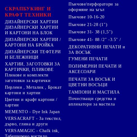
Пънчове/перфоратори за
СКРАПБУКИНГ И
оформяне на ъгъл
КРАФТ ТЕХНИКИ
Пънчове 10-16-20
ДИЗАЙНЕРСКИ ХАРТИИ
Пънчове 21-28 (1")
ДИЗАЙНЕРСКИ ХАРТИИ
Пънчове 31- 38 (1,5")
И КАРТОНИ НА БЛОК
Пънчове 41- 88 /2" -3.5" /
ДИЗАЙНЕРСКИ ХАРТИИ /
КАРТОНИ НА БРОЙКА
ДЕКОРАТИВНИ ПЕЧАТИ и
ДИЗАЙНЕРСКИ ТЕФТЕРИ
ЗА ВОСЪК
И БЕЛЕЖНИЦИ
ГУМЕНИ ПЕЧАТИ
ХАРТИИ, ЗАГОТОВКИ ЗА
ПОЛИМЕРНИ ПЕЧАТИ И
КАРТИЧКИ, ПЛИКОВЕ
АКСЕСОАРИ
Пликове и комплекти
ПЕЧАТИ ЗА ВОСЪК И
заготовки за картички
ЦВЕТНИ ВОСЪЦИ
Перлени , Металик , Брокат
ТАМПОНИ И МАСТИЛА
картони и хартии
Почистващи средства и
Цветни и крафт картони /
апликатори за мастила
хартии
MEMENTO - Dye Ink Japan
VERSACRAFT - За текстил,
дърво, глина и други
VERSAMAGIC - Chalk ink,
Тебеширено мастило