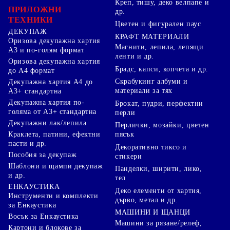
Креп, тишу, деко велпапе и
ПРИЛОЖНИ
др.
ТЕХНИКИ
Цветен и фигурален паус
ДЕКУПАЖ
КРАФТ МАТЕРИАЛИ
Оризова декупажна хартия
Магнити, лепила, лепящи
А3 и по-голям формат
ленти и др.
Оризова декупажна хартия
Брадс, капси, копчета и др.
до А4 формат
Скрабукинг албуми и
Декупажна хартия А4 до
материали за тях
А3+ стандартна
Декупажна хартия по-
Брокат, пудри, перфектни
голяма от А3+ стандартна
перли
Декупажни лак/лепила
Перлички, мозайки, цветен
Краклета, патини, ефектни
пясък
пасти и др.
Декоративно тиксо и
Пособия за декупаж
стикери
Шаблони и щампи декупаж
Панделки, ширити, лико,
и др.
тел
ЕНКАУСТИКА
Деко елементи от хартия,
Инструменти и комплекти
дърво, метал и др.
за Енкаустика
МАШИНИ И ЩАНЦИ
Восък за Енкаустика
Машини за рязане/релеф,
Картони и блокове за