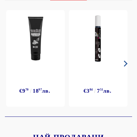
€9
70
18
97
лв.
€3
84
7
51
лв.