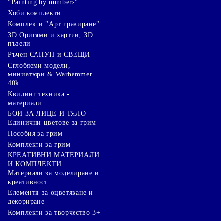
"Painting by numbers"
Хоби комплекти
Комплекти "Арт гравиране"
3D Оригами и хартии, 3D
пъзели
Ръчен САПУН и СВЕЩИ
Сглобяеми модели,
миниатюри & Warhammer
40k
Квилинг техника -
материали
БОИ ЗА ЛИЦЕ И ТЯЛО
Единични цветове за грим
Пособия за грим
Комплекти за грим
КРЕАТИВНИ МАТЕРИАЛИ
И КОМПЛЕКТИ
Mатериали за моделиране и
креативност
Елементи за оцветяване и
декориране
Комплекти за творчество 3+