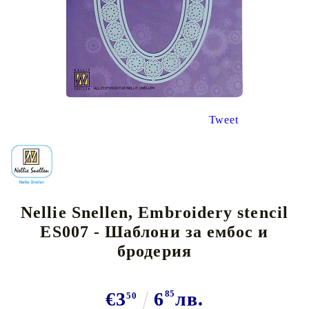
Tweet
Nellie Snellen, Embroidery stencil
ES007 - Шаблони за ембос и
бродерия
€3
6
85
лв.
50