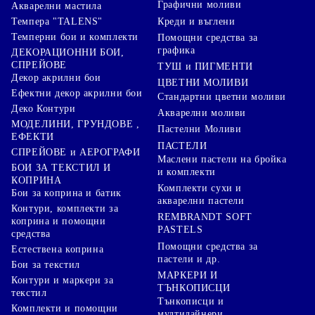
Графични моливи
Акварелни мастила
Креди и въглени
Темпера "TALENS"
Темперни бои и комплекти
Помощни средства за
графика
ДЕКОРАЦИОННИ БОИ,
СПРЕЙОВЕ
ТУШ и ПИГМЕНТИ
Декор акрилни бои
ЦВЕТНИ МОЛИВИ
Ефектни декор акрилни бои
Стандартни цветни моливи
Деко Контури
Акварелни моливи
МОДЕЛИНИ, ГРУНДОВЕ ,
Пастелни Моливи
ЕФЕКТИ
ПАСТЕЛИ
СПРЕЙОВЕ и АЕРОГРАФИ
Маслени пастели на бройка
БОИ ЗА ТЕКСТИЛ И
и комплекти
КОПРИНА
Комплекти сухи и
Бои за коприна и батик
акварелни пастели
Контури, комплекти за
REMBRANDT SOFT
коприна и помощни
PASTELS
средства
Помощни средства за
Естествена коприна
пастели и др.
Бои за текстил
МАРКЕРИ И
Контури и маркери за
ТЪНКОПИСЦИ
текстил
Тънкописци и
Комплекти и помощни
мултилайнери