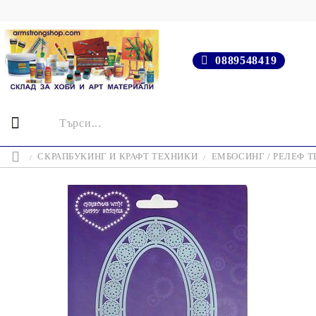
0889548419
СКРАПБУКИНГ И КРАФТ ТЕХНИКИ
ЕМБОСИНГ / РЕЛЕФ 