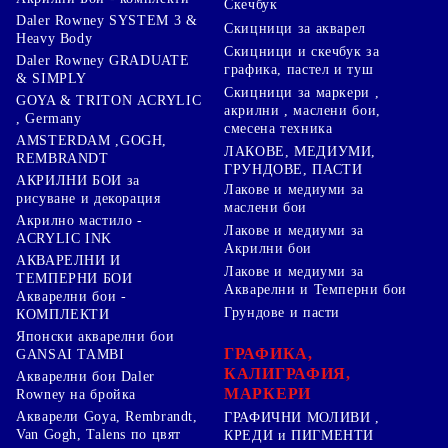
Скечбук
Daler Rowney SYSTEM 3 &
Скицници за акварел
Heavy Body
Скицници и скечбук за
Daler Rowney GRADUATE
графика, пастел и туш
& SIMPLY
Скицници за маркери ,
GOYA & TRITON АCRYLIC
акрилни , маслени бои,
, Germany
смесена техника
AMSTERDAM ,GOGH,
ЛАКОВЕ, МЕДИУМИ,
REMBRANDT
ГРУНДОВЕ, ПАСТИ
АКРИЛНИ БОИ за
Лакове и медиуми за
рисуване и декорация
маслени бои
Акрилно мастило -
Лакове и медиуми за
ACRYLIC INK
Акрилни бои
АКВАРЕЛНИ И
Лакове и медиуми за
ТЕМПЕРНИ БОИ
Акварелни и Темперни бои
Акварелни бои -
Грундове и пасти
КОМПЛЕКТИ
Японски акварелни бои
ГРАФИКА,
GANSAI TAMBI
КАЛИГРАФИЯ,
Акварелни бои Daler
МАРКЕРИ
Rowney на бройка
Акварели Goya, Rembrandt,
ГРАФИЧНИ МОЛИВИ ,
Van Gogh, Talens по цвят
КРЕДИ и ПИГМЕНТИ