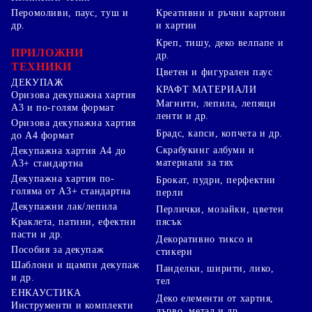
Перомоливи, паус, туш и
Креативни и ръчни картони
др.
и хартии
Креп, тишу, деко велпапе и
ПРИЛОЖНИ
др.
ТЕХНИКИ
Цветен и фигурален паус
ДЕКУПАЖ
КРАФТ МАТЕРИАЛИ
Оризова декупажна хартия
Магнити, лепила, лепящи
А3 и по-голям формат
ленти и др.
Оризова декупажна хартия
Брадс, капси, копчета и др.
до А4 формат
Скрабукинг албуми и
Декупажна хартия А4 до
материали за тях
А3+ стандартна
Декупажна хартия по-
Брокат, пудри, перфектни
голяма от А3+ стандартна
перли
Декупажни лак/лепила
Перлички, мозайки, цветен
Краклета, патини, ефектни
пясък
пасти и др.
Декоративно тиксо и
Пособия за декупаж
стикери
Шаблони и щампи декупаж
Панделки, ширити, лико,
и др.
тел
ЕНКАУСТИКА
Деко елементи от хартия,
Инструменти и комплекти
дърво, метал и др.