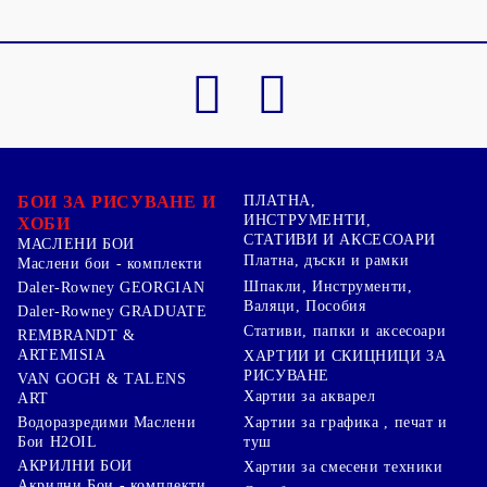
БОИ ЗА РИСУВАНЕ И
ПЛАТНА,
ИНСТРУМЕНТИ,
ХОБИ
СТАТИВИ И АКСЕСОАРИ
МАСЛЕНИ БОИ
Платна, дъски и рамки
Маслени бои - комплекти
Шпакли, Инструменти,
Daler-Rowney GEORGIAN
Валяци, Пособия
Daler-Rowney GRADUATE
Стативи, папки и аксесоари
REMBRANDT &
ARTEMISIA
ХАРТИИ И СКИЦНИЦИ ЗА
РИСУВАНЕ
VAN GOGH & TALENS
Хартии за акварел
ART
Хартии за графика , печат и
Водоразредими Маслени
туш
Бои H2OIL
АКРИЛНИ БОИ
Хартии за смесени техники
Акрилни Бои - комплекти