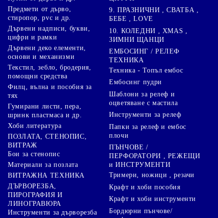
Предмети от дърво,
9. ПРАЗНИЧНИ , СВАТБА ,
стиропор, pvc и др.
БЕБЕ , LOVE
Дървени надписи, букви,
10. КОЛЕДНИ , XMAS ,
цифри и рамки
ЗИМНИ ЩАНЦИ
Дървени деко елементи,
ЕМБОСИНГ / РЕЛЕФ
основи и механизми
ТЕХНИКА
Текстил, зебло, бродерия,
Техника - Топъл ембос
помощни средства
Ембосинг пудри
Филц, вълна и пособия за
Шаблони за релеф и
тях
оцветяване с мастила
Гумирани листи, пера,
Инструменти за релеф
шринк пластмаса и др.
Хоби литература
Папки за релеф и ембос
плочи
ПОЗЛАТА, СТЕНОПИС,
ВИТРАЖ
ПЪНЧОВЕ /
Бои за стенопис
ПЕРФОРАТОРИ , РЕЖЕЩИ
Материали за позлата
и ИНСТРУМЕНТИ
Тримери, ножици , резачи
ВИТРАЖНА ТЕХНИКА
ДЪРВОРЕЗБА,
Крафт и хоби пособия
ПИРОГРАФИЯ И
Крафт и хоби инструменти
ЛИНОГРАВЮРА
Бордюрни пънчове/
Инструменти за дърворезба