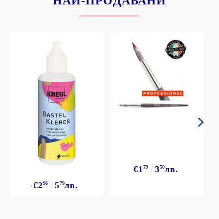
НАЙ-ПРОДАВАНИ
€1
79
3
50
лв.
€2
96
5
79
лв.