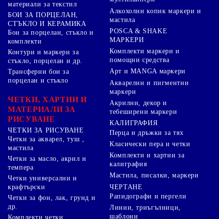
материали за текстил
Алкохолни копик маркери и
БОИ ЗА ПОРЦЕЛАН,
мастила
СТЪКЛО И КЕРАМИКА
POSCA & SHAKE
Бои за порцелан, стъкло и
МАРКЕРИ
комплекти
Комплекти маркери и
Контури и маркери за
помощни средства
стъкло, порцелан и др.
Арт и MANGA маркери
Трансферни бои за
порцелан и стъкло
Акварелни и пигментни
маркери
ЧЕТКИ, ХАРТИИ И
Акрилни, декор и
МАТЕРИАЛИ ЗА
тебеширени маркери
РИСУВАНЕ
КАЛИГРАФИЯ
ЧЕТКИ ЗА РИСУВАНЕ
Перца и дръжки за тях
Четки за акварел, туш ,
Класически пера и четки
мастила
Комплекти и хартии за
Четки за масло, акрил и
калиграфия
темпера
Мастила, писалки, маркери
Четки универсални и
ЧЕРТАНЕ
крафтърски
Рапидографи и пергели
Четки за фон, лак, грунд и
др.
Линии, триъгълници,
шаблони
Комплекти четки