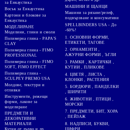
за Енкаустика
МАШИНИ И ЩАНЦИ
Восък за Енкаустика
Машини за рязане/релеф,
Картони и блокове за
подвързване и консумативи
Енкаустика
SPELLBINDERS USA - До
МОДЕЛИРАНЕ
-60%!
Моделини, глини и смоли
1. ОСНОВНИ ФОРМИ,
Полимерна глина - PAPA'S
ЕТИКЕТИ, ТАГОВЕ
CLAY
2. ОРНАМЕНТИ ,
Полимерна глина - FIMO
АЖУРНИ ФОРМИ , ЪГЛИ
PROFESSIONAL
Полимерна глина - FIMO
3. РАМКИ , КАРТИЧКИ ,
SOFT, FIMO EFFECT
КУТИИ , ПЛИКОВЕ
Полимерна глина -
4. ЦВЕТЯ , ЛИСТА ,
SCULPEY PREMO USA
КЛОНКИ , РАСТЕНИЯ
Молдове, текстури и
5. БОРДЮРИ , ПАНДЕЛКИ
отливки
, ШИРИТИ
Инструменти, режещи
6. ЖИВОТНИ , ПТИЦИ ,
форми, лакове за
МОРСКИ
моделиране
7. ПРЕДМЕТИ, БИТ, ХОРА
ПРЕДМЕТИ И
, ПЕЙЗАЖ
ДЕКОРАТИВНИ
8. НАДПИСИ, БУКВИ,
МАТЕРИАЛИ
ЦИФРИ
Кутии от дърво и др.