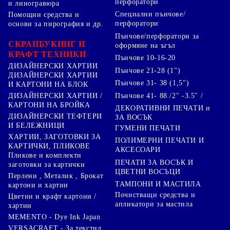
перфоратори
и линогравюра
Специални пънчове/
Помощни средства и
перфоратори
основи за пирография и др.
Пънчове/перфоратори за
СКРАПБУКИНГ И
оформяне на ъгъл
КРАФТ ТЕХНИКИ
Пънчове 10-16-20
ДИЗАЙНЕРСКИ ХАРТИИ
Пънчове 21-28 (1")
ДИЗАЙНЕРСКИ ХАРТИИ
Пънчове 31- 38 (1,5")
И КАРТОНИ НА БЛОК
Пънчове 41- 88 /2" -3.5" /
ДИЗАЙНЕРСКИ ХАРТИИ /
КАРТОНИ НА БРОЙКА
ДЕКОРАТИВНИ ПЕЧАТИ и
ДИЗАЙНЕРСКИ ТЕФТЕРИ
ЗА ВОСЪК
И БЕЛЕЖНИЦИ
ГУМЕНИ ПЕЧАТИ
ХАРТИИ, ЗАГОТОВКИ ЗА
ПОЛИМЕРНИ ПЕЧАТИ И
КАРТИЧКИ, ПЛИКОВЕ
АКСЕСОАРИ
Пликове и комплекти
ПЕЧАТИ ЗА ВОСЪК И
заготовки за картички
ЦВЕТНИ ВОСЪЦИ
Перлени , Металик , Брокат
ТАМПОНИ И МАСТИЛА
картони и хартии
Почистващи средства и
Цветни и крафт картони /
апликатори за мастила
хартии
MEMENTO - Dye Ink Japan
VERSACRAFT - За текстил,