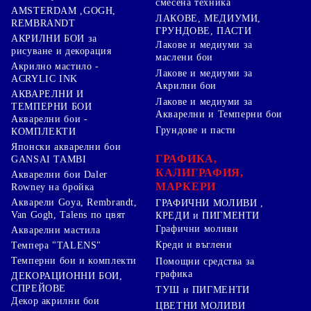
смесена техника
AMSTERDAM ,GOGH,
ЛАКОВЕ, МЕДИУМИ,
REMBRANDT
ГРУНДОВЕ, ПАСТИ
АКРИЛНИ БОИ за
Лакове и медиуми за
рисуване и декорация
маслени бои
Акрилно мастило -
Лакове и медиуми за
ACRYLIC INK
Акрилни бои
АКВАРЕЛНИ И
Лакове и медиуми за
ТЕМПЕРНИ БОИ
Акварелни и Темперни бои
Акварелни бои -
Грундове и пасти
КОМПЛЕКТИ
Японски акварелни бои
ГРАФИКА,
GANSAI TAMBI
КАЛИГРАФИЯ,
Акварелни бои Daler
МАРКЕРИ
Rowney на бройка
Акварели Goya, Rembrandt,
ГРАФИЧНИ МОЛИВИ ,
Van Gogh, Talens по цвят
КРЕДИ и ПИГМЕНТИ
Графични моливи
Акварелни мастила
Креди и въглени
Темпера "TALENS"
Темперни бои и комплекти
Помощни средства за
графика
ДЕКОРАЦИОННИ БОИ,
СПРЕЙОВЕ
ТУШ и ПИГМЕНТИ
Декор акрилни бои
ЦВЕТНИ МОЛИВИ