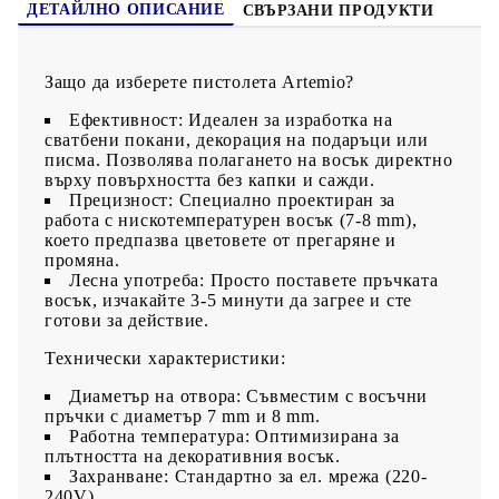
ДЕТАЙЛНО ОПИСАНИЕ
СВЪРЗАНИ ПРОДУКТИ
Защо да изберете пистолета Artemio?
Ефективност:
Идеален за изработка на
сватбени покани, декорация на подаръци или
писма. Позволява полагането на восък директно
върху повърхността без капки и сажди.
Прецизност:
Специално проектиран за
работа с нискотемпературен восък (7-8 mm),
което предпазва цветовете от прегаряне и
промяна.
Лесна употреба:
Просто поставете пръчката
восък, изчакайте 3-5 минути да загрее и сте
готови за действие.
Технически характеристики:
Диаметър на отвора:
Съвместим с восъчни
пръчки с диаметър 7 mm и 8 mm.
Работна температура:
Оптимизирана за
плътността на декоративния восък.
Захранване:
Стандартно за ел. мрежа (220-
240V).