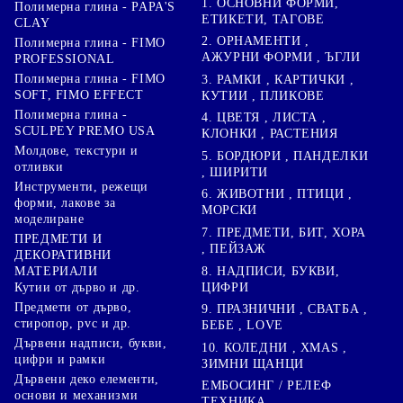
1. ОСНОВНИ ФОРМИ,
Полимерна глина - PAPA'S
ЕТИКЕТИ, ТАГОВЕ
CLAY
2. ОРНАМЕНТИ ,
Полимерна глина - FIMO
АЖУРНИ ФОРМИ , ЪГЛИ
PROFESSIONAL
Полимерна глина - FIMO
3. РАМКИ , КАРТИЧКИ ,
SOFT, FIMO EFFECT
КУТИИ , ПЛИКОВЕ
Полимерна глина -
4. ЦВЕТЯ , ЛИСТА ,
SCULPEY PREMO USA
КЛОНКИ , РАСТЕНИЯ
Молдове, текстури и
5. БОРДЮРИ , ПАНДЕЛКИ
отливки
, ШИРИТИ
Инструменти, режещи
6. ЖИВОТНИ , ПТИЦИ ,
форми, лакове за
МОРСКИ
моделиране
7. ПРЕДМЕТИ, БИТ, ХОРА
ПРЕДМЕТИ И
, ПЕЙЗАЖ
ДЕКОРАТИВНИ
8. НАДПИСИ, БУКВИ,
МАТЕРИАЛИ
ЦИФРИ
Кутии от дърво и др.
Предмети от дърво,
9. ПРАЗНИЧНИ , СВАТБА ,
стиропор, pvc и др.
БЕБЕ , LOVE
Дървени надписи, букви,
10. КОЛЕДНИ , XMAS ,
цифри и рамки
ЗИМНИ ЩАНЦИ
Дървени деко елементи,
ЕМБОСИНГ / РЕЛЕФ
основи и механизми
ТЕХНИКА