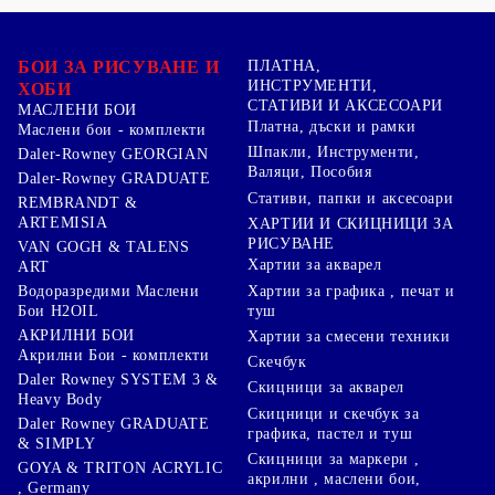
БОИ ЗА РИСУВАНЕ И
ПЛАТНА,
ИНСТРУМЕНТИ,
ХОБИ
СТАТИВИ И АКСЕСОАРИ
МАСЛЕНИ БОИ
Платна, дъски и рамки
Маслени бои - комплекти
Шпакли, Инструменти,
Daler-Rowney GEORGIAN
Валяци, Пособия
Daler-Rowney GRADUATE
Стативи, папки и аксесоари
REMBRANDT &
ARTEMISIA
ХАРТИИ И СКИЦНИЦИ ЗА
РИСУВАНЕ
VAN GOGH & TALENS
Хартии за акварел
ART
Хартии за графика , печат и
Водоразредими Маслени
туш
Бои H2OIL
АКРИЛНИ БОИ
Хартии за смесени техники
Акрилни Бои - комплекти
Скечбук
Daler Rowney SYSTEM 3 &
Скицници за акварел
Heavy Body
Скицници и скечбук за
Daler Rowney GRADUATE
графика, пастел и туш
& SIMPLY
Скицници за маркери ,
GOYA & TRITON АCRYLIC
акрилни , маслени бои,
, Germany