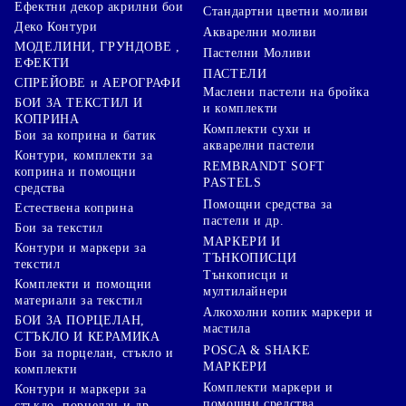
Ефектни декор акрилни бои
Стандартни цветни моливи
Деко Контури
Акварелни моливи
МОДЕЛИНИ, ГРУНДОВЕ ,
Пастелни Моливи
ЕФЕКТИ
ПАСТЕЛИ
СПРЕЙОВЕ и АЕРОГРАФИ
Маслени пастели на бройка
БОИ ЗА ТЕКСТИЛ И
и комплекти
КОПРИНА
Комплекти сухи и
Бои за коприна и батик
акварелни пастели
Контури, комплекти за
REMBRANDT SOFT
коприна и помощни
PASTELS
средства
Помощни средства за
Естествена коприна
пастели и др.
Бои за текстил
МАРКЕРИ И
Контури и маркери за
ТЪНКОПИСЦИ
текстил
Тънкописци и
Комплекти и помощни
мултилайнери
материали за текстил
Алкохолни копик маркери и
БОИ ЗА ПОРЦЕЛАН,
мастила
СТЪКЛО И КЕРАМИКА
POSCA & SHAKE
Бои за порцелан, стъкло и
МАРКЕРИ
комплекти
Комплекти маркери и
Контури и маркери за
помощни средства
стъкло, порцелан и др.