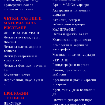
Арт и MANGA маркери
Трансферни бои за
порцелан и стъкло
Акварелни и пигментни
маркери
ЧЕТКИ, ХАРТИИ И
Акрилни, декор и
МАТЕРИАЛИ ЗА
тебеширени маркери
РИСУВАНЕ
КАЛИГРАФИЯ
ЧЕТКИ ЗА РИСУВАНЕ
Перца и дръжки за тях
Четки за акварел, туш ,
Класически пера и четки
мастила
Комплекти и хартии за
Четки за масло, акрил и
калиграфия
темпера
Мастила, писалки, маркери
Четки универсални и
ЧЕРТАНЕ
крафтърски
Рапидографи и пергели
Четки за фон, лак, грунд и
др.
Линии, триъгълници,
шаблони
Комплекти четки
Перомоливи, паус, туш и
Креативни и ръчни картони
др.
и хартии
Креп, тишу, деко велпапе и
ПРИЛОЖНИ
др.
ТЕХНИКИ
Цветен и фигурален паус
ДЕКУПАЖ