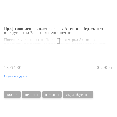
Професионален пистолет за восък Artemio – Перфектният
инструмент за Вашите восъчни печати
Пистолетът за восък на белгийската марка Artemio е
незаменим помощник за всеки, който създава големи серии
от восъчни печати. Забравете за бавното топене с лъжичка и
свещ – с този инструмент процесът е чист, бърз и
изключително прецизен.
13054001
0.200
кг
Оцени продукта
восък
печати
покани
скрапбукинг