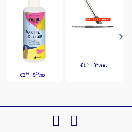
€1
79
3
50
лв.
€2
96
5
79
лв.