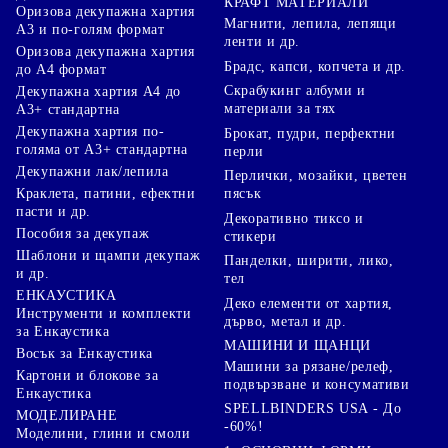
КРАФТ МАТЕРИАЛИ
Оризова декупажна хартия
Магнити, лепила, лепящи
А3 и по-голям формат
ленти и др.
Оризова декупажна хартия
Брадс, капси, копчета и др.
до А4 формат
Скрабукинг албуми и
Декупажна хартия А4 до
материали за тях
А3+ стандартна
Декупажна хартия по-
Брокат, пудри, перфектни
голяма от А3+ стандартна
перли
Декупажни лак/лепила
Перлички, мозайки, цветен
Краклета, патини, ефектни
пясък
пасти и др.
Декоративно тиксо и
Пособия за декупаж
стикери
Шаблони и щампи декупаж
Панделки, ширити, лико,
и др.
тел
ЕНКАУСТИКА
Деко елементи от хартия,
Инструменти и комплекти
дърво, метал и др.
за Енкаустика
МАШИНИ И ЩАНЦИ
Восък за Енкаустика
Машини за рязане/релеф,
Картони и блокове за
подвързване и консумативи
Енкаустика
SPELLBINDERS USA - До
МОДЕЛИРАНЕ
-60%!
Моделини, глини и смоли