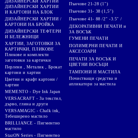
ДИЗАЙНЕРСКИ ХАРТИИ
Пънчове 21-28 (1")
ДИЗАЙНЕРСКИ ХАРТИИ
Пънчове 31- 38 (1,5")
И КАРТОНИ НА БЛОК
Пънчове 41- 88 /2" -3.5" /
ДИЗАЙНЕРСКИ ХАРТИИ /
КАРТОНИ НА БРОЙКА
ДЕКОРАТИВНИ ПЕЧАТИ и
ДИЗАЙНЕРСКИ ТЕФТЕРИ
ЗА ВОСЪК
И БЕЛЕЖНИЦИ
ГУМЕНИ ПЕЧАТИ
ХАРТИИ, ЗАГОТОВКИ ЗА
ПОЛИМЕРНИ ПЕЧАТИ И
КАРТИЧКИ, ПЛИКОВЕ
АКСЕСОАРИ
Пликове и комплекти
ПЕЧАТИ ЗА ВОСЪК И
заготовки за картички
ЦВЕТНИ ВОСЪЦИ
Перлени , Металик , Брокат
ТАМПОНИ И МАСТИЛА
картони и хартии
Почистващи средства и
Цветни и крафт картони /
апликатори за мастила
хартии
MEMENTO - Dye Ink Japan
VERSACRAFT - За текстил,
дърво, глина и други
VERSAMAGIC - Chalk ink,
Тебеширено мастило
BRILLIANCE - Пигментно
мастило
StazON Series - Пигментно