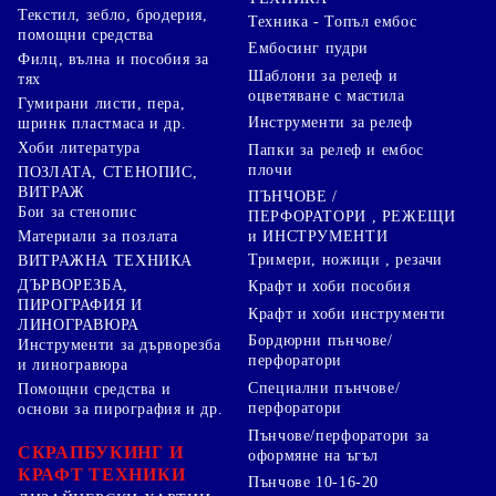
Текстил, зебло, бродерия,
Техника - Топъл ембос
помощни средства
Ембосинг пудри
Филц, вълна и пособия за
Шаблони за релеф и
тях
оцветяване с мастила
Гумирани листи, пера,
Инструменти за релеф
шринк пластмаса и др.
Хоби литература
Папки за релеф и ембос
плочи
ПОЗЛАТА, СТЕНОПИС,
ВИТРАЖ
ПЪНЧОВЕ /
Бои за стенопис
ПЕРФОРАТОРИ , РЕЖЕЩИ
Материали за позлата
и ИНСТРУМЕНТИ
Тримери, ножици , резачи
ВИТРАЖНА ТЕХНИКА
ДЪРВОРЕЗБА,
Крафт и хоби пособия
ПИРОГРАФИЯ И
Крафт и хоби инструменти
ЛИНОГРАВЮРА
Бордюрни пънчове/
Инструменти за дърворезба
перфоратори
и линогравюра
Специални пънчове/
Помощни средства и
перфоратори
основи за пирография и др.
Пънчове/перфоратори за
СКРАПБУКИНГ И
оформяне на ъгъл
КРАФТ ТЕХНИКИ
Пънчове 10-16-20