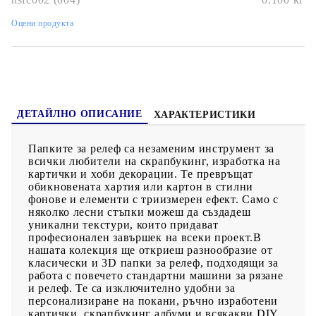
Оцени продукта
ДЕТАЙЛНО ОПИСАНИЕ
ХАРАКТЕРИСТИКИ
Папките за релеф са незаменим инструмент за
всички любители на скрапбукинг, изработка на
картички и хоби декорации. Те превръщат
обикновената хартия или картон в стилни
фонове и елементи с триизмерен ефект. Само с
няколко лесни стъпки можеш да създадеш
уникални текстури, които придават
професионален завършек на всеки проект.В
нашата колекция ще откриеш разнообразие от
класически и 3D папки за релеф, подходящи за
работа с повечето стандартни машини за рязане
и релеф. Те са изключително удобни за
персонализиране на покани, ръчно изработени
картички, скрапбукинг албуми и всякакви DIY