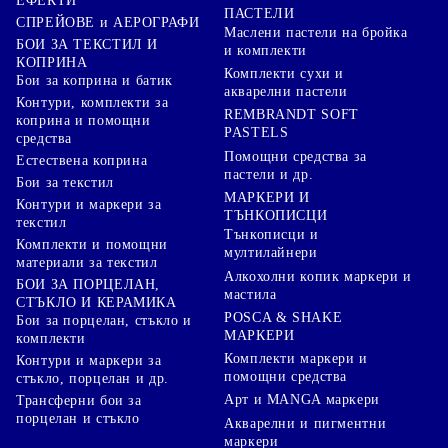
ЕФЕКТИ
ПАСТЕЛИ
СПРЕЙОВЕ и АЕРОГРАФИ
Маслени пастели на бройка
БОИ ЗА ТЕКСТИЛ И
и комплекти
КОПРИНА
Комплекти сухи и
Бои за коприна и батик
акварелни пастели
Контури, комплекти за
REMBRANDT SOFT
коприна и помощни
PASTELS
средства
Помощни средства за
Естествена коприна
пастели и др.
Бои за текстил
МАРКЕРИ И
Контури и маркери за
ТЪНКОПИСЦИ
текстил
Тънкописци и
Комплекти и помощни
мултилайнери
материали за текстил
Алкохолни копик маркери и
БОИ ЗА ПОРЦЕЛАН,
мастила
СТЪКЛО И КЕРАМИКА
POSCA & SHAKE
Бои за порцелан, стъкло и
МАРКЕРИ
комплекти
Комплекти маркери и
Контури и маркери за
помощни средства
стъкло, порцелан и др.
Арт и MANGA маркери
Трансферни бои за
порцелан и стъкло
Акварелни и пигментни
маркери