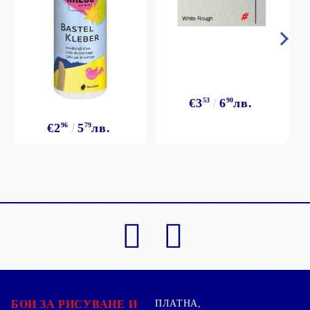
€3
53
6
90
лв.
€2
96
5
79
лв.
БОИ ЗА РИСУВАНЕ И
ПЛАТНА,