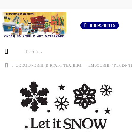
0889548419
СКРАПБУКИНГ И КРАФТ ТЕХНИКИ
ЕМБОСИНГ / РЕЛЕФ 