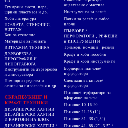
тях
оцветяване с мастила
Гумирани листи, пера,
Инструменти за релеф
шринк пластмаса и др.
Хоби литература
Папки за релеф и ембос
плочи
ПОЗЛАТА, СТЕНОПИС,
ВИТРАЖ
ПЪНЧОВЕ /
Бои за стенопис
ПЕРФОРАТОРИ , РЕЖЕЩИ
Материали за позлата
и ИНСТРУМЕНТИ
Тримери, ножици , резачи
ВИТРАЖНА ТЕХНИКА
ДЪРВОРЕЗБА,
Крафт и хоби пособия
ПИРОГРАФИЯ И
Крафт и хоби инструменти
ЛИНОГРАВЮРА
Бордюрни пънчове/
Инструменти за дърворезба
перфоратори
и линогравюра
Специални пънчове/
Помощни средства и
перфоратори
основи за пирография и др.
Пънчове/перфоратори за
СКРАПБУКИНГ И
оформяне на ъгъл
КРАФТ ТЕХНИКИ
Пънчове 10-16-20
ДИЗАЙНЕРСКИ ХАРТИИ
Пънчове 21-28 (1")
ДИЗАЙНЕРСКИ ХАРТИИ
Пънчове 31- 38 (1,5")
И КАРТОНИ НА БЛОК
Пънчове 41- 88 /2" -3.5" /
ДИЗАЙНЕРСКИ ХАРТИИ /