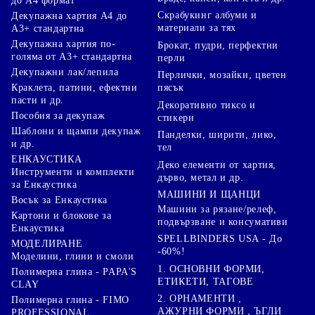
до А4 формат
Скрабукинг албуми и
Декупажна хартия А4 до
материали за тях
А3+ стандартна
Декупажна хартия по-
Брокат, пудри, перфектни
голяма от А3+ стандартна
перли
Декупажни лак/лепила
Перлички, мозайки, цветен
Краклета, патини, ефектни
пясък
пасти и др.
Декоративно тиксо и
Пособия за декупаж
стикери
Шаблони и щампи декупаж
Панделки, ширити, лико,
и др.
тел
ЕНКАУСТИКА
Деко елементи от хартия,
Инструменти и комплекти
дърво, метал и др.
за Енкаустика
МАШИНИ И ЩАНЦИ
Восък за Енкаустика
Машини за рязане/релеф,
Картони и блокове за
подвързване и консумативи
Енкаустика
SPELLBINDERS USA - До
МОДЕЛИРАНЕ
-60%!
Моделини, глини и смоли
1. ОСНОВНИ ФОРМИ,
Полимерна глина - PAPA'S
ЕТИКЕТИ, ТАГОВЕ
CLAY
2. ОРНАМЕНТИ ,
Полимерна глина - FIMO
АЖУРНИ ФОРМИ , ЪГЛИ
PROFESSIONAL