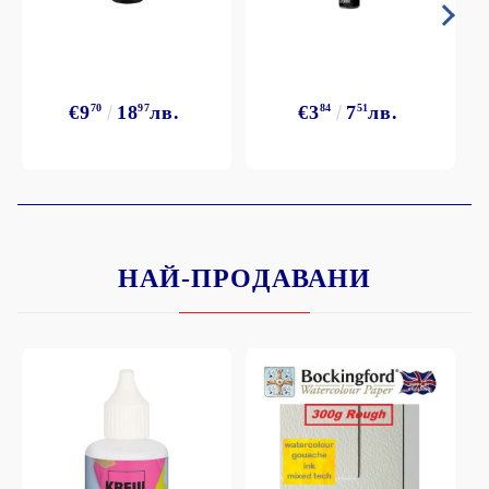
€9
70
18
97
лв.
€3
84
7
51
лв.
НАЙ-ПРОДАВАНИ