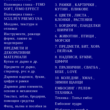
Полимерна глина - FIMO
3. РАМКИ , КАРТИЧКИ ,
SOFT, FIMO EFFECT
КУТИИ , ПЛИКОВЕ
Полимерна глина -
4. ЦВЕТЯ , ЛИСТА ,
SCULPEY PREMO USA
КЛОНКИ , РАСТЕНИЯ
Молдове, текстури и
5. БОРДЮРИ , ПАНДЕЛКИ
отливки
, ШИРИТИ
Инструменти, режещи
6. ЖИВОТНИ , ПТИЦИ ,
форми, лакове за
МОРСКИ
моделиране
7. ПРЕДМЕТИ, БИТ, ХОРА
ПРЕДМЕТИ И
, ПЕЙЗАЖ
ДЕКОРАТИВНИ
8. НАДПИСИ, БУКВИ,
МАТЕРИАЛИ
ЦИФРИ
Кутии от дърво и др.
Предмети от дърво,
9. ПРАЗНИЧНИ , СВАТБА ,
стиропор, pvc и др.
БЕБЕ , LOVE
Дървени надписи, букви,
10. КОЛЕДНИ , XMAS ,
цифри и рамки
ЗИМНИ ЩАНЦИ
Дървени деко елементи,
ЕМБОСИНГ / РЕЛЕФ
основи и механизми
ТЕХНИКА
Текстил, зебло, бродерия,
Техника - Топъл ембос
помощни средства
Ембосинг пудри
Филц, вълна и пособия за
Шаблони за релеф и