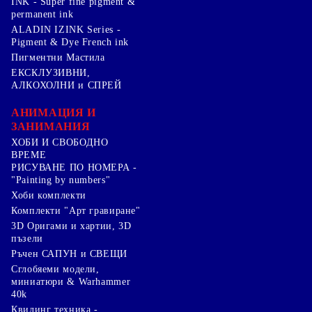
INK - Super fine pigment &
permanent ink
ALADIN IZINK Series -
Pigment & Dye French ink
Пигментни Мастила
ЕКСКЛУЗИВНИ,
АЛКОХОЛНИ и СПРЕЙ
АНИМАЦИЯ И
ЗАНИМАНИЯ
ХОБИ И СВОБОДНО
ВРЕМЕ
РИСУВАНЕ ПО НОМЕРА -
"Painting by numbers"
Хоби комплекти
Комплекти "Арт гравиране"
3D Оригами и хартии, 3D
пъзели
Ръчен САПУН и СВЕЩИ
Сглобяеми модели,
миниатюри & Warhammer
40k
Квилинг техника -