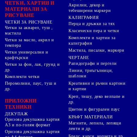
ЧЕТКИ, ХАРТИИ И
Акрилни, декор и
МАТЕРИАЛИ ЗА
тебеширени маркери
РИСУВАНЕ
КАЛИГРАФИЯ
ЧЕТКИ ЗА РИСУВАНЕ
Перца и дръжки за тях
Четки за акварел, туш ,
Класически пера и четки
мастила
Комплекти и хартии за
Четки за масло, акрил и
калиграфия
темпера
Мастила, писалки, маркери
Четки универсални и
ЧЕРТАНЕ
крафтърски
Рапидографи и пергели
Четки за фон, лак, грунд и
др.
Линии, триъгълници,
шаблони
Комплекти четки
Перомоливи, паус, туш и
Креативни и ръчни картони
др.
и хартии
Креп, тишу, деко велпапе и
ПРИЛОЖНИ
др.
ТЕХНИКИ
Цветен и фигурален паус
ДЕКУПАЖ
КРАФТ МАТЕРИАЛИ
Оризова декупажна хартия
Магнити, лепила, лепящи
А3 и по-голям формат
ленти и др.
Оризова декупажна хартия
Брадс, капси, копчета и др.