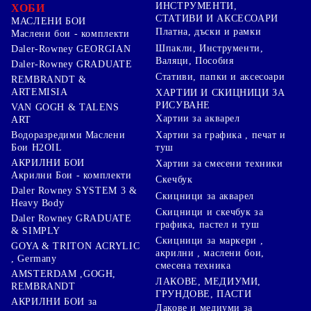
ИНСТРУМЕНТИ,
ХОБИ
СТАТИВИ И АКСЕСОАРИ
МАСЛЕНИ БОИ
Платна, дъски и рамки
Маслени бои - комплекти
Шпакли, Инструменти,
Daler-Rowney GEORGIAN
Валяци, Пособия
Daler-Rowney GRADUATE
Стативи, папки и аксесоари
REMBRANDT &
ARTEMISIA
ХАРТИИ И СКИЦНИЦИ ЗА
РИСУВАНЕ
VAN GOGH & TALENS
Хартии за акварел
ART
Хартии за графика , печат и
Водоразредими Маслени
туш
Бои H2OIL
АКРИЛНИ БОИ
Хартии за смесени техники
Акрилни Бои - комплекти
Скечбук
Daler Rowney SYSTEM 3 &
Скицници за акварел
Heavy Body
Скицници и скечбук за
Daler Rowney GRADUATE
графика, пастел и туш
& SIMPLY
Скицници за маркери ,
GOYA & TRITON АCRYLIC
акрилни , маслени бои,
, Germany
смесена техника
AMSTERDAM ,GOGH,
ЛАКОВЕ, МЕДИУМИ,
REMBRANDT
ГРУНДОВЕ, ПАСТИ
АКРИЛНИ БОИ за
Лакове и медиуми за