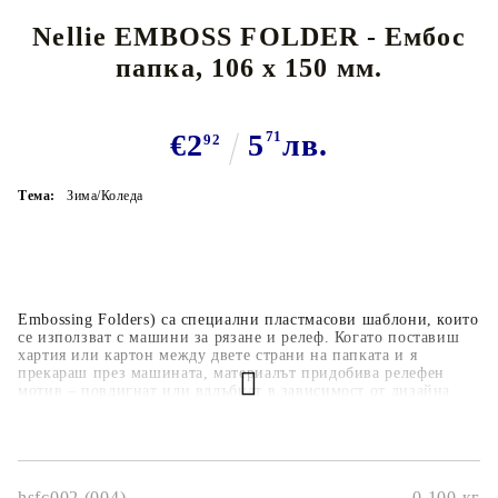
Nellie EMBOSS FOLDER - Ембос
папка, 106 х 150 мм.
€2
5
71
лв.
92
Тема:
Зима/Коледа
Embossing Folders) са специални пластмасови шаблони, които
се използват с машини за рязане и релеф. Когато поставиш
хартия или картон между двете страни на папката и я
прекараш през машината, материалът придобива релефен
мотив – повдигнат или вдлъбнат в зависимост от дизайна.
Създават ефектни релефни текстури за фон или акцент в
проекти.Подходящи за картички, покани, албуми, етикети и
скрапбукинг.
hsfc002 (004)
0.100
кг