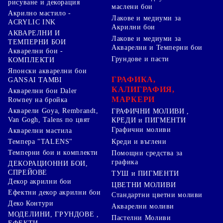
рисуване и декорация
маслени бои
Акрилно мастило -
Лакове и медиуми за
ACRYLIC INK
Акрилни бои
АКВАРЕЛНИ И
Лакове и медиуми за
ТЕМПЕРНИ БОИ
Акварелни и Темперни бои
Акварелни бои -
Грундове и пасти
КОМПЛЕКТИ
Японски акварелни бои
ГРАФИКА,
GANSAI TAMBI
КАЛИГРАФИЯ,
Акварелни бои Daler
МАРКЕРИ
Rowney на бройка
Акварели Goya, Rembrandt,
ГРАФИЧНИ МОЛИВИ ,
Van Gogh, Talens по цвят
КРЕДИ и ПИГМЕНТИ
Графични моливи
Акварелни мастила
Креди и въглени
Темпера "TALENS"
Темперни бои и комплекти
Помощни средства за
графика
ДЕКОРАЦИОННИ БОИ,
СПРЕЙОВЕ
ТУШ и ПИГМЕНТИ
Декор акрилни бои
ЦВЕТНИ МОЛИВИ
Ефектни декор акрилни бои
Стандартни цветни моливи
Деко Контури
Акварелни моливи
МОДЕЛИНИ, ГРУНДОВЕ ,
Пастелни Моливи