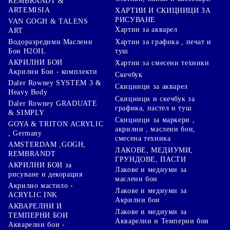
REMBRANDT &
ARTEMISIA
ХАРТИИ И СКИЦНИЦИ ЗА
РИСУВАНЕ
VAN GOGH & TALENS
Хартии за акварел
ART
Хартии за графика , печат и
Водоразредими Маслени
туш
Бои H2OIL
АКРИЛНИ БОИ
Хартии за смесени техники
Акрилни Бои - комплекти
Скечбук
Daler Rowney SYSTEM 3 &
Скицници за акварел
Heavy Body
Скицници и скечбук за
Daler Rowney GRADUATE
графика, пастел и туш
& SIMPLY
Скицници за маркери ,
GOYA & TRITON АCRYLIC
акрилни , маслени бои,
, Germany
смесена техника
AMSTERDAM ,GOGH,
ЛАКОВЕ, МЕДИУМИ,
REMBRANDT
ГРУНДОВЕ, ПАСТИ
АКРИЛНИ БОИ за
Лакове и медиуми за
рисуване и декорация
маслени бои
Акрилно мастило -
Лакове и медиуми за
ACRYLIC INK
Акрилни бои
АКВАРЕЛНИ И
Лакове и медиуми за
ТЕМПЕРНИ БОИ
Акварелни и Темперни бои
Акварелни бои -