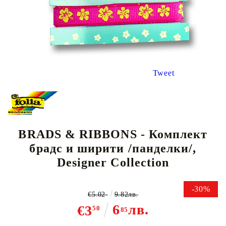
Tweet
BRADS & RIBBONS - Комплект
брадс и ширити /панделки/,
Designer Collection
-30%
€5.02
9.82лв.
6
лв.
€3
50
85