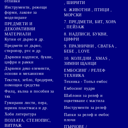
отливки
, ШИРИТИ
Инструменти, режещи
6. ЖИВОТНИ , ПТИЦИ ,
форми, лакове за
МОРСКИ
моделиране
7. ПРЕДМЕТИ, БИТ, ХОРА
ПРЕДМЕТИ И
, ПЕЙЗАЖ
ДЕКОРАТИВНИ
8. НАДПИСИ, БУКВИ,
МАТЕРИАЛИ
ЦИФРИ
Кутии от дърво и др.
Предмети от дърво,
9. ПРАЗНИЧНИ , СВАТБА ,
стиропор, pvc и др.
БЕБЕ , LOVE
Дървени надписи, букви,
10. КОЛЕДНИ , XMAS ,
цифри и рамки
ЗИМНИ ЩАНЦИ
Дървени деко елементи,
ЕМБОСИНГ / РЕЛЕФ
основи и механизми
ТЕХНИКА
Текстил, зебло, бродерия,
Техника - Топъл ембос
помощни средства
Ембосинг пудри
Филц, вълна и пособия за
Шаблони за релеф и
тях
оцветяване с мастила
Гумирани листи, пера,
Инструменти за релеф
шринк пластмаса и др.
Хоби литература
Папки за релеф и ембос
плочи
ПОЗЛАТА, СТЕНОПИС,
ВИТРАЖ
ПЪНЧОВЕ /