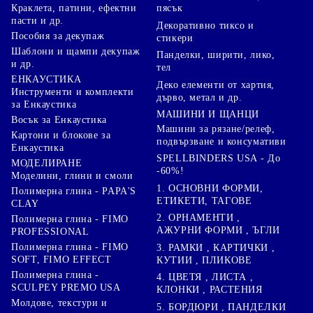
Краклета, патини, ефектни
пясък
пасти и др.
Декоративно тиксо и
Пособия за декупаж
стикери
Шаблони и щампи декупаж
Панделки, ширити, лико,
и др.
тел
ЕНКАУСТИКА
Деко елементи от хартия,
Инструменти и комплекти
дърво, метал и др.
за Енкаустика
МАШИНИ И ЩАНЦИ
Восък за Енкаустика
Машини за рязане/релеф,
Картони и блокове за
подвързване и консумативи
Енкаустика
SPELLBINDERS USA - До
МОДЕЛИРАНЕ
-60%!
Моделини, глини и смоли
1. ОСНОВНИ ФОРМИ,
Полимерна глина - PAPA'S
ЕТИКЕТИ, ТАГОВЕ
CLAY
2. ОРНАМЕНТИ ,
Полимерна глина - FIMO
АЖУРНИ ФОРМИ , ЪГЛИ
PROFESSIONAL
Полимерна глина - FIMO
3. РАМКИ , КАРТИЧКИ ,
SOFT, FIMO EFFECT
КУТИИ , ПЛИКОВЕ
Полимерна глина -
4. ЦВЕТЯ , ЛИСТА ,
SCULPEY PREMO USA
КЛОНКИ , РАСТЕНИЯ
Молдове, текстури и
5. БОРДЮРИ , ПАНДЕЛКИ