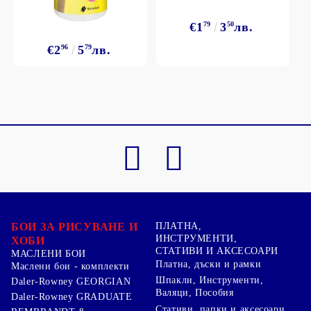
€1
79
3
50
лв.
€2
96
5
79
лв.
БОИ ЗА РИСУВАНЕ И
ПЛАТНА,
ИНСТРУМЕНТИ,
ХОБИ
СТАТИВИ И АКСЕСОАРИ
МАСЛЕНИ БОИ
Платна, дъски и рамки
Маслени бои - комплекти
Шпакли, Инструменти,
Daler-Rowney GEORGIAN
Валяци, Пособия
Daler-Rowney GRADUATE
Стативи, папки и аксесоари