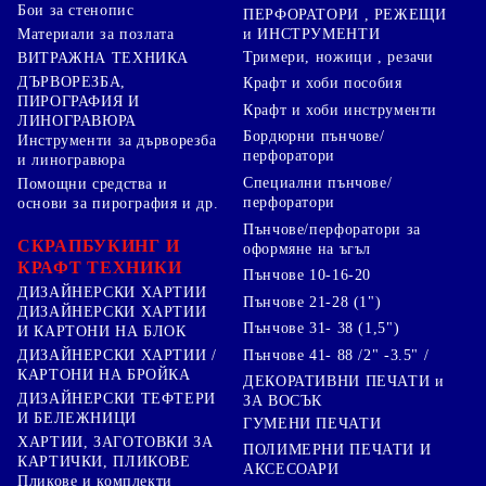
Бои за стенопис
ПЕРФОРАТОРИ , РЕЖЕЩИ
Материали за позлата
и ИНСТРУМЕНТИ
Тримери, ножици , резачи
ВИТРАЖНА ТЕХНИКА
ДЪРВОРЕЗБА,
Крафт и хоби пособия
ПИРОГРАФИЯ И
Крафт и хоби инструменти
ЛИНОГРАВЮРА
Бордюрни пънчове/
Инструменти за дърворезба
перфоратори
и линогравюра
Специални пънчове/
Помощни средства и
перфоратори
основи за пирография и др.
Пънчове/перфоратори за
СКРАПБУКИНГ И
оформяне на ъгъл
КРАФТ ТЕХНИКИ
Пънчове 10-16-20
ДИЗАЙНЕРСКИ ХАРТИИ
Пънчове 21-28 (1")
ДИЗАЙНЕРСКИ ХАРТИИ
Пънчове 31- 38 (1,5")
И КАРТОНИ НА БЛОК
Пънчове 41- 88 /2" -3.5" /
ДИЗАЙНЕРСКИ ХАРТИИ /
КАРТОНИ НА БРОЙКА
ДЕКОРАТИВНИ ПЕЧАТИ и
ДИЗАЙНЕРСКИ ТЕФТЕРИ
ЗА ВОСЪК
И БЕЛЕЖНИЦИ
ГУМЕНИ ПЕЧАТИ
ХАРТИИ, ЗАГОТОВКИ ЗА
ПОЛИМЕРНИ ПЕЧАТИ И
КАРТИЧКИ, ПЛИКОВЕ
АКСЕСОАРИ
Пликове и комплекти