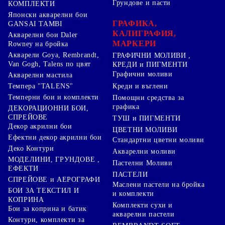
Грундове и пасти
КОМПЛЕКТИ
Японски акварелни бои
ГРАФИКА,
GANSAI TAMBI
КАЛИГРАФИЯ,
Акварелни бои Daler
МАРКЕРИ
Rowney на бройка
Акварели Goya, Rembrandt,
ГРАФИЧНИ МОЛИВИ ,
Van Gogh, Talens по цвят
КРЕДИ и ПИГМЕНТИ
Графични моливи
Акварелни мастила
Креди и въглени
Темпера "TALENS"
Темперни бои и комплекти
Помощни средства за
графика
ДЕКОРАЦИОННИ БОИ,
СПРЕЙОВЕ
ТУШ и ПИГМЕНТИ
Декор акрилни бои
ЦВЕТНИ МОЛИВИ
Ефектни декор акрилни бои
Стандартни цветни моливи
Деко Контури
Акварелни моливи
МОДЕЛИНИ, ГРУНДОВЕ ,
Пастелни Моливи
ЕФЕКТИ
ПАСТЕЛИ
СПРЕЙОВЕ и АЕРОГРАФИ
Маслени пастели на бройка
БОИ ЗА ТЕКСТИЛ И
и комплекти
КОПРИНА
Комплекти сухи и
Бои за коприна и батик
акварелни пастели
Контури, комплекти за