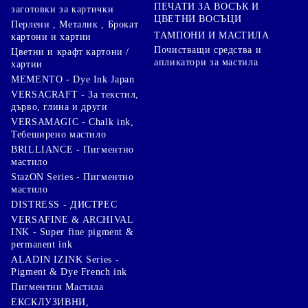
ПЕЧАТИ ЗА ВОСЪК И
заготовки за картички
ЦВЕТНИ ВОСЪЦИ
Перлени , Металик , Брокат
ТАМПОНИ И МАСТИЛА
картони и хартии
Почистващи средства и
Цветни и крафт картони /
апликатори за мастила
хартии
MEMENTO - Dye Ink Japan
VERSACRAFT - За текстил,
дърво, глина и други
VERSAMAGIC - Chalk ink,
Тебеширено мастило
BRILLIANCE - Пигментно
мастило
StazON Series - Пигментно
мастило
DISTRESS - ДИСТРЕС
VERSAFINE & ARCHIVAL
INK - Super fine pigment &
permanent ink
ALADIN IZINK Series -
Pigment & Dye French ink
Пигментни Мастила
ЕКСКЛУЗИВНИ,