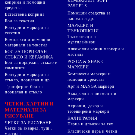
REMBRANDT SOFT
коприна и помощни
PASTELS
средства
Помощни средства за
Естествена коприна
пастели и др.
Бои за текстил
МАРКЕРИ И
Контури и маркери за
ТЪНКОПИСЦИ
текстил
Тънкописци и
Комплекти и помощни
мултилайнери
материали за текстил
Алкохолни копик маркери и
БОИ ЗА ПОРЦЕЛАН,
мастила
СТЪКЛО И КЕРАМИКА
POSCA & SHAKE
Бои за порцелан, стъкло и
МАРКЕРИ
комплекти
Комплекти маркери и
Контури и маркери за
помощни средства
стъкло, порцелан и др.
Арт и MANGA маркери
Трансферни бои за
порцелан и стъкло
Акварелни и пигментни
маркери
ЧЕТКИ, ХАРТИИ И
Акрилни, декор и
МАТЕРИАЛИ ЗА
тебеширени маркери
РИСУВАНЕ
КАЛИГРАФИЯ
ЧЕТКИ ЗА РИСУВАНЕ
Перца и дръжки за тях
Четки за акварел, туш ,
Класически пера и четки
мастила