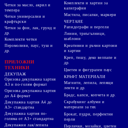
Комплекти и хартии за
Четки за масло, акрил и
калиграфия
темпера
Мастила, писалки, маркери
Четки универсални и
ЧЕРТАНЕ
крафтърски
Рапидографи и пергели
Четки за фон, лак, грунд и
др.
Линии, триъгълници,
шаблони
Комплекти четки
Перомоливи, паус, туш и
Креативни и ръчни картони
др.
и хартии
Креп, тишу, деко велпапе и
ПРИЛОЖНИ
др.
ТЕХНИКИ
Цветен и фигурален паус
ДЕКУПАЖ
КРАФТ МАТЕРИАЛИ
Оризова декупажна хартия
Магнити, лепила, лепящи
А3 и по-голям формат
ленти и др.
Оризова декупажна хартия
Брадс, капси, копчета и др.
до А4 формат
Скрабукинг албуми и
Декупажна хартия А4 до
материали за тях
А3+ стандартна
Декупажна хартия по-
Брокат, пудри, перфектни
голяма от А3+ стандартна
перли
Декупажни лак/лепила
Перлички, мозайки, цветен