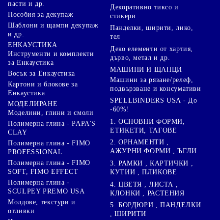
пасти и др.
Декоративно тиксо и
Пособия за декупаж
стикери
Шаблони и щампи декупаж
Панделки, ширити, лико,
и др.
тел
ЕНКАУСТИКА
Деко елементи от хартия,
Инструменти и комплекти
дърво, метал и др.
за Енкаустика
МАШИНИ И ЩАНЦИ
Восък за Енкаустика
Машини за рязане/релеф,
Картони и блокове за
подвързване и консумативи
Енкаустика
SPELLBINDERS USA - До
МОДЕЛИРАНЕ
-60%!
Моделини, глини и смоли
1. ОСНОВНИ ФОРМИ,
Полимерна глина - PAPA'S
ЕТИКЕТИ, ТАГОВЕ
CLAY
2. ОРНАМЕНТИ ,
Полимерна глина - FIMO
АЖУРНИ ФОРМИ , ЪГЛИ
PROFESSIONAL
Полимерна глина - FIMO
3. РАМКИ , КАРТИЧКИ ,
SOFT, FIMO EFFECT
КУТИИ , ПЛИКОВЕ
Полимерна глина -
4. ЦВЕТЯ , ЛИСТА ,
SCULPEY PREMO USA
КЛОНКИ , РАСТЕНИЯ
Молдове, текстури и
5. БОРДЮРИ , ПАНДЕЛКИ
отливки
, ШИРИТИ