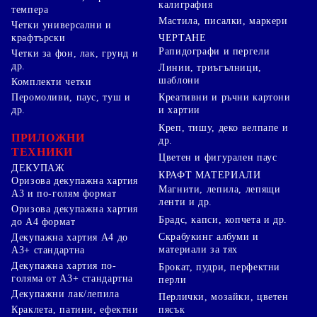
калиграфия
темпера
Мастила, писалки, маркери
Четки универсални и
ЧЕРТАНЕ
крафтърски
Рапидографи и пергели
Четки за фон, лак, грунд и
др.
Линии, триъгълници,
шаблони
Комплекти четки
Перомоливи, паус, туш и
Креативни и ръчни картони
др.
и хартии
Креп, тишу, деко велпапе и
ПРИЛОЖНИ
др.
ТЕХНИКИ
Цветен и фигурален паус
ДЕКУПАЖ
КРАФТ МАТЕРИАЛИ
Оризова декупажна хартия
Магнити, лепила, лепящи
А3 и по-голям формат
ленти и др.
Оризова декупажна хартия
Брадс, капси, копчета и др.
до А4 формат
Скрабукинг албуми и
Декупажна хартия А4 до
материали за тях
А3+ стандартна
Декупажна хартия по-
Брокат, пудри, перфектни
голяма от А3+ стандартна
перли
Декупажни лак/лепила
Перлички, мозайки, цветен
Краклета, патини, ефектни
пясък