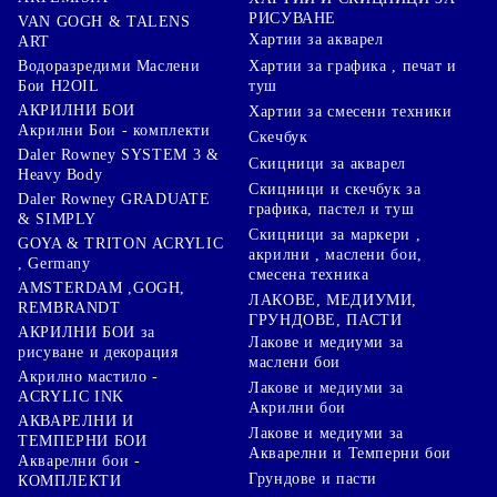
РИСУВАНЕ
VAN GOGH & TALENS
Хартии за акварел
ART
Хартии за графика , печат и
Водоразредими Маслени
туш
Бои H2OIL
АКРИЛНИ БОИ
Хартии за смесени техники
Акрилни Бои - комплекти
Скечбук
Daler Rowney SYSTEM 3 &
Скицници за акварел
Heavy Body
Скицници и скечбук за
Daler Rowney GRADUATE
графика, пастел и туш
& SIMPLY
Скицници за маркери ,
GOYA & TRITON АCRYLIC
акрилни , маслени бои,
, Germany
смесена техника
AMSTERDAM ,GOGH,
ЛАКОВЕ, МЕДИУМИ,
REMBRANDT
ГРУНДОВЕ, ПАСТИ
АКРИЛНИ БОИ за
Лакове и медиуми за
рисуване и декорация
маслени бои
Акрилно мастило -
Лакове и медиуми за
ACRYLIC INK
Акрилни бои
АКВАРЕЛНИ И
Лакове и медиуми за
ТЕМПЕРНИ БОИ
Акварелни и Темперни бои
Акварелни бои -
Грундове и пасти
КОМПЛЕКТИ