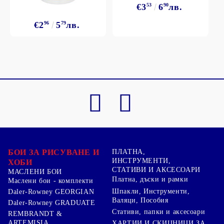
€3
53
6
90
лв.
€2
96
5
79
лв.
БОИ ЗА РИСУВАНЕ И
ПЛАТНА,
ИНСТРУМЕНТИ,
ХОБИ
СТАТИВИ И АКСЕСОАРИ
МАСЛЕНИ БОИ
Платна, дъски и рамки
Маслени бои - комплекти
Шпакли, Инструменти,
Daler-Rowney GEORGIAN
Валяци, Пособия
Daler-Rowney GRADUATE
Стативи, папки и аксесоари
REMBRANDT &
ARTEMISIA
ХАРТИИ И СКИЦНИЦИ ЗА