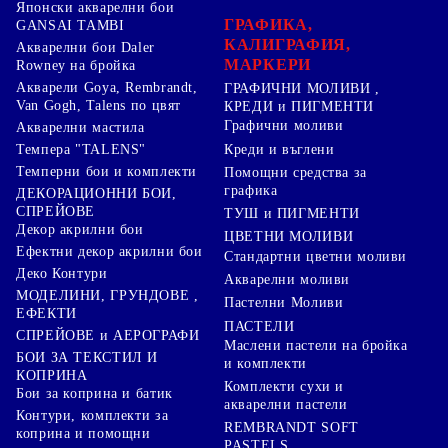
Японски акварелни бои
ГРАФИКА,
GANSAI TAMBI
КАЛИГРАФИЯ,
Акварелни бои Daler
МАРКЕРИ
Rowney на бройка
Акварели Goya, Rembrandt,
ГРАФИЧНИ МОЛИВИ ,
Van Gogh, Talens по цвят
КРЕДИ и ПИГМЕНТИ
Графични моливи
Акварелни мастила
Креди и въглени
Темпера "TALENS"
Темперни бои и комплекти
Помощни средства за
графика
ДЕКОРАЦИОННИ БОИ,
СПРЕЙОВЕ
ТУШ и ПИГМЕНТИ
Декор акрилни бои
ЦВЕТНИ МОЛИВИ
Ефектни декор акрилни бои
Стандартни цветни моливи
Деко Контури
Акварелни моливи
МОДЕЛИНИ, ГРУНДОВЕ ,
Пастелни Моливи
ЕФЕКТИ
ПАСТЕЛИ
СПРЕЙОВЕ и АЕРОГРАФИ
Маслени пастели на бройка
БОИ ЗА ТЕКСТИЛ И
и комплекти
КОПРИНА
Комплекти сухи и
Бои за коприна и батик
акварелни пастели
Контури, комплекти за
REMBRANDT SOFT
коприна и помощни
PASTELS