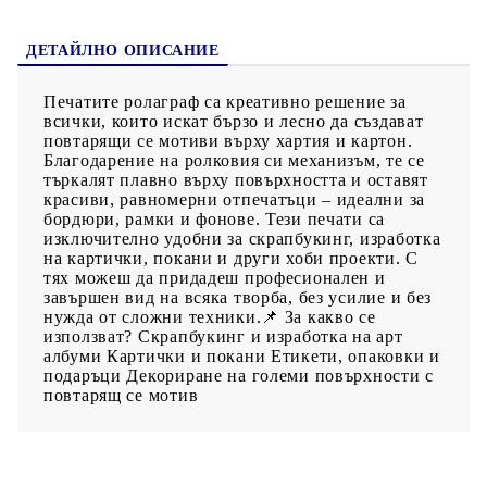
ДЕТАЙЛНО ОПИСАНИЕ
Печатите ролаграф са креативно решение за
всички, които искат бързо и лесно да създават
повтарящи се мотиви върху хартия и картон.
Благодарение на ролковия си механизъм, те се
търкалят плавно върху повърхността и оставят
красиви, равномерни отпечатъци – идеални за
бордюри, рамки и фонове. Тези печати са
изключително удобни за скрапбукинг, изработка
на картички, покани и други хоби проекти. С
тях можеш да придадеш професионален и
завършен вид на всяка творба, без усилие и без
нужда от сложни техники.📌 За какво се
използват? Скрапбукинг и изработка на арт
албуми Картички и покани Етикети, опаковки и
подаръци Декориране на големи повърхности с
повтарящ се мотив