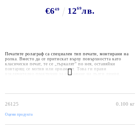
€6
12
69
лв.
49
Печатите ролаграф са специален тип печати, монтирани на
ролка. Вместо да се притискат върху повърхността като
класически печат, те се „търкалят“ по нея, оставяйки
повтарящ се мотив или орнамент. Това ги прави
изключително практични за създаване на дълги линии,
бордюри или фонове. Позволяват бързо и лесно отпечатване
на повтарящи се мотиви.Идеални за фонове, бордюри и
рамки в картички и скрапбукинг. Удобни и икономични – с
един печат можеш да покриеш голяма повърхност.Предлагат
се в различни дизайни Подходящи за използване с различни
26125
0.100
кг
мастила.Използвайте дръжка за гумен ролков печат
Оцени продукта