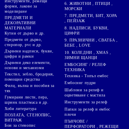
Инструменти, режещи
6. ЖИВОТНИ , ПТИЦИ ,
форми, лакове за
МОРСКИ
моделиране
7. ПРЕДМЕТИ, БИТ, ХОРА
ПРЕДМЕТИ И
, ПЕЙЗАЖ
ДЕКОРАТИВНИ
8. НАДПИСИ, БУКВИ,
МАТЕРИАЛИ
ЦИФРИ
Кутии от дърво и др.
Предмети от дърво,
9. ПРАЗНИЧНИ , СВАТБА ,
стиропор, pvc и др.
БЕБЕ , LOVE
Дървени надписи, букви,
10. КОЛЕДНИ , XMAS ,
цифри и рамки
ЗИМНИ ЩАНЦИ
Дървени деко елементи,
ЕМБОСИНГ / РЕЛЕФ
основи и механизми
ТЕХНИКА
Текстил, зебло, бродерия,
Техника - Топъл ембос
помощни средства
Ембосинг пудри
Филц, вълна и пособия за
Шаблони за релеф и
тях
оцветяване с мастила
Гумирани листи, пера,
Инструменти за релеф
шринк пластмаса и др.
Хоби литература
Папки за релеф и ембос
плочи
ПОЗЛАТА, СТЕНОПИС,
ВИТРАЖ
ПЪНЧОВЕ /
Бои за стенопис
ПЕРФОРАТОРИ , РЕЖЕЩИ