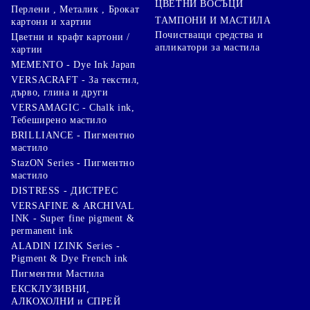
ЦВЕТНИ ВОСЪЦИ
Перлени , Металик , Брокат
ТАМПОНИ И МАСТИЛА
картони и хартии
Почистващи средства и
Цветни и крафт картони /
апликатори за мастила
хартии
MEMENTO - Dye Ink Japan
VERSACRAFT - За текстил,
дърво, глина и други
VERSAMAGIC - Chalk ink,
Тебеширено мастило
BRILLIANCE - Пигментно
мастило
StazON Series - Пигментно
мастило
DISTRESS - ДИСТРЕС
VERSAFINE & ARCHIVAL
INK - Super fine pigment &
permanent ink
ALADIN IZINK Series -
Pigment & Dye French ink
Пигментни Мастила
ЕКСКЛУЗИВНИ,
АЛКОХОЛНИ и СПРЕЙ