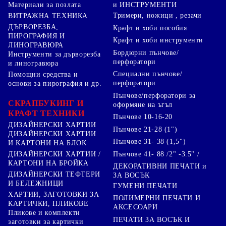
Материали за позлата
и ИНСТРУМЕНТИ
Тримери, ножици , резачи
ВИТРАЖНА ТЕХНИКА
ДЪРВОРЕЗБА,
Крафт и хоби пособия
ПИРОГРАФИЯ И
Крафт и хоби инструменти
ЛИНОГРАВЮРА
Бордюрни пънчове/
Инструменти за дърворезба
перфоратори
и линогравюра
Специални пънчове/
Помощни средства и
перфоратори
основи за пирография и др.
Пънчове/перфоратори за
СКРАПБУКИНГ И
оформяне на ъгъл
КРАФТ ТЕХНИКИ
Пънчове 10-16-20
ДИЗАЙНЕРСКИ ХАРТИИ
Пънчове 21-28 (1")
ДИЗАЙНЕРСКИ ХАРТИИ
Пънчове 31- 38 (1,5")
И КАРТОНИ НА БЛОК
Пънчове 41- 88 /2" -3.5" /
ДИЗАЙНЕРСКИ ХАРТИИ /
КАРТОНИ НА БРОЙКА
ДЕКОРАТИВНИ ПЕЧАТИ и
ДИЗАЙНЕРСКИ ТЕФТЕРИ
ЗА ВОСЪК
И БЕЛЕЖНИЦИ
ГУМЕНИ ПЕЧАТИ
ХАРТИИ, ЗАГОТОВКИ ЗА
ПОЛИМЕРНИ ПЕЧАТИ И
КАРТИЧКИ, ПЛИКОВЕ
АКСЕСОАРИ
Пликове и комплекти
ПЕЧАТИ ЗА ВОСЪК И
заготовки за картички