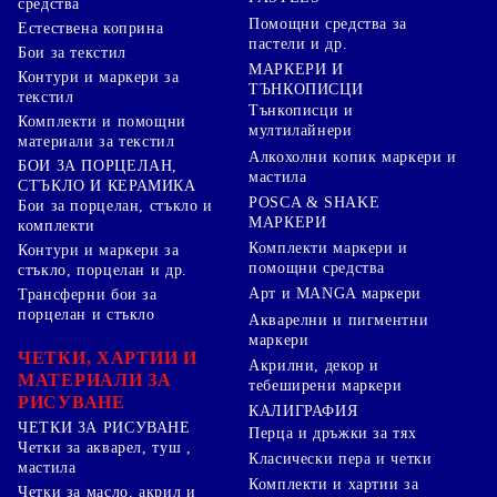
средства
Помощни средства за
Естествена коприна
пастели и др.
Бои за текстил
МАРКЕРИ И
Контури и маркери за
ТЪНКОПИСЦИ
текстил
Тънкописци и
Комплекти и помощни
мултилайнери
материали за текстил
Алкохолни копик маркери и
БОИ ЗА ПОРЦЕЛАН,
мастила
СТЪКЛО И КЕРАМИКА
POSCA & SHAKE
Бои за порцелан, стъкло и
МАРКЕРИ
комплекти
Комплекти маркери и
Контури и маркери за
помощни средства
стъкло, порцелан и др.
Арт и MANGA маркери
Трансферни бои за
порцелан и стъкло
Акварелни и пигментни
маркери
ЧЕТКИ, ХАРТИИ И
Акрилни, декор и
МАТЕРИАЛИ ЗА
тебеширени маркери
РИСУВАНЕ
КАЛИГРАФИЯ
ЧЕТКИ ЗА РИСУВАНЕ
Перца и дръжки за тях
Четки за акварел, туш ,
Класически пера и четки
мастила
Комплекти и хартии за
Четки за масло, акрил и