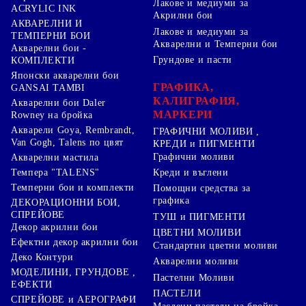
Лакове и медиуми за
ACRYLIC INK
Акрилни бои
АКВАРЕЛНИ И
Лакове и медиуми за
ТЕМПЕРНИ БОИ
Акварелни и Темперни бои
Акварелни бои -
Грундове и пасти
КОМПЛЕКТИ
Японски акварелни бои
ГРАФИКА,
GANSAI TAMBI
КАЛИГРАФИЯ,
Акварелни бои Daler
МАРКЕРИ
Rowney на бройка
Акварели Goya, Rembrandt,
ГРАФИЧНИ МОЛИВИ ,
Van Gogh, Talens по цвят
КРЕДИ и ПИГМЕНТИ
Графични моливи
Акварелни мастила
Креди и въглени
Темпера "TALENS"
Темперни бои и комплекти
Помощни средства за
графика
ДЕКОРАЦИОННИ БОИ,
СПРЕЙОВЕ
ТУШ и ПИГМЕНТИ
Декор акрилни бои
ЦВЕТНИ МОЛИВИ
Ефектни декор акрилни бои
Стандартни цветни моливи
Деко Контури
Акварелни моливи
МОДЕЛИНИ, ГРУНДОВЕ ,
Пастелни Моливи
ЕФЕКТИ
ПАСТЕЛИ
СПРЕЙОВЕ и АЕРОГРАФИ