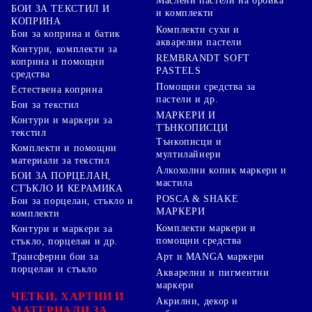
Маслени пастели на бройка
БОИ ЗА ТЕКСТИЛ И
и комплекти
КОПРИНА
Комплекти сухи и
Бои за коприна и батик
акварелни пастели
Контури, комплекти за
REMBRANDT SOFT
коприна и помощни
PASTELS
средства
Помощни средства за
Естествена коприна
пастели и др.
Бои за текстил
МАРКЕРИ И
Контури и маркери за
ТЪНКОПИСЦИ
текстил
Тънкописци и
Комплекти и помощни
мултилайнери
материали за текстил
Алкохолни копик маркери и
БОИ ЗА ПОРЦЕЛАН,
мастила
СТЪКЛО И КЕРАМИКА
POSCA & SHAKE
Бои за порцелан, стъкло и
МАРКЕРИ
комплекти
Комплекти маркери и
Контури и маркери за
помощни средства
стъкло, порцелан и др.
Арт и MANGA маркери
Трансферни бои за
порцелан и стъкло
Акварелни и пигментни
маркери
ЧЕТКИ, ХАРТИИ И
Акрилни, декор и
МАТЕРИАЛИ ЗА