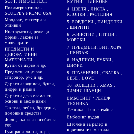
SOFT, FIMO EFFECT
КУТИИ , ПЛИКОВЕ
Полимерна глина -
4. ЦВЕТЯ , ЛИСТА ,
SCULPEY PREMO USA
КЛОНКИ , РАСТЕНИЯ
Молдове, текстури и
5. БОРДЮРИ , ПАНДЕЛКИ
отливки
, ШИРИТИ
Инструменти, режещи
6. ЖИВОТНИ , ПТИЦИ ,
форми, лакове за
МОРСКИ
моделиране
7. ПРЕДМЕТИ, БИТ, ХОРА
ПРЕДМЕТИ И
, ПЕЙЗАЖ
ДЕКОРАТИВНИ
8. НАДПИСИ, БУКВИ,
МАТЕРИАЛИ
ЦИФРИ
Кутии от дърво и др.
Предмети от дърво,
9. ПРАЗНИЧНИ , СВАТБА ,
стиропор, pvc и др.
БЕБЕ , LOVE
Дървени надписи, букви,
10. КОЛЕДНИ , XMAS ,
цифри и рамки
ЗИМНИ ЩАНЦИ
Дървени деко елементи,
ЕМБОСИНГ / РЕЛЕФ
основи и механизми
ТЕХНИКА
Текстил, зебло, бродерия,
Техника - Топъл ембос
помощни средства
Ембосинг пудри
Филц, вълна и пособия за
Шаблони за релеф и
тях
оцветяване с мастила
Гумирани листи, пера,