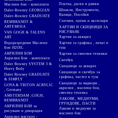
Платна, дъски и рамки
Маслени бои - комплекти
Шпакли, Инструменти,
Daler-Rowney GEORGIAN
Валяци, Пособия
Daler-Rowney GRADUATE
Стативи, папки и аксесоари
REMBRANDT &
ARTEMISIA
ХАРТИИ И СКИЦНИЦИ ЗА
РИСУВАНЕ
VAN GOGH & TALENS
Хартии за акварел
ART
Хартии за графика , печат и
Водоразредими Маслени
туш
Бои H2OIL
АКРИЛНИ БОИ
Хартии за смесени техники
Акрилни Бои - комплекти
Скечбук
Daler Rowney SYSTEM 3 &
Скицници за акварел
Heavy Body
Скицници и скечбук за
Daler Rowney GRADUATE
графика, пастел и туш
& SIMPLY
Скицници за маркери ,
GOYA & TRITON АCRYLIC
акрилни , маслени бои,
, Germany
смесена техника
AMSTERDAM ,GOGH,
ЛАКОВЕ, МЕДИУМИ,
REMBRANDT
ГРУНДОВЕ, ПАСТИ
АКРИЛНИ БОИ за
Лакове и медиуми за
рисуване и декорация
маслени бои
Акрилно мастило -