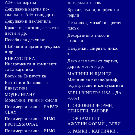
материали за тях
А3+ стандартна
Декупажна хартия по-
Брокат, пудри, перфектни
голяма от А3+ стандартна
перли
Декупажни лак/лепила
Перлички, мозайки, цветен
Краклета, патини, ефектни
пясък
пасти и др.
Декоративно тиксо и
Пособия за декупаж
стикери
Шаблони и щампи декупаж
Панделки, ширити, лико,
и др.
тел
ЕНКАУСТИКА
Деко елементи от хартия,
Инструменти и комплекти
дърво, метал и др.
за Енкаустика
МАШИНИ И ЩАНЦИ
Восък за Енкаустика
Машини за рязане/релеф,
Картони и блокове за
подвързване и консумативи
Енкаустика
SPELLBINDERS USA - До
МОДЕЛИРАНЕ
-60%!
Моделини, глини и смоли
1. ОСНОВНИ ФОРМИ,
Полимерна глина - PAPA'S
ЕТИКЕТИ, ТАГОВЕ
CLAY
2. ОРНАМЕНТИ ,
Полимерна глина - FIMO
АЖУРНИ ФОРМИ , ЪГЛИ
PROFESSIONAL
Полимерна глина - FIMO
3. РАМКИ , КАРТИЧКИ ,