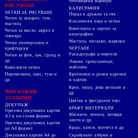
тебеширени маркери
РИСУВАНЕ
КАЛИГРАФИЯ
ЧЕТКИ ЗА РИСУВАНЕ
Перца и дръжки за тях
Четки за акварел, туш ,
Класически пера и четки
мастила
Комплекти и хартии за
Четки за масло, акрил и
калиграфия
темпера
Мастила, писалки, маркери
Четки универсални и
ЧЕРТАНЕ
крафтърски
Рапидографи и пергели
Четки за фон, лак, грунд и
др.
Линии, триъгълници,
шаблони
Комплекти четки
Перомоливи, паус, туш и
Креативни и ръчни картони
др.
и хартии
Креп, тишу, деко велпапе и
ПРИЛОЖНИ
др.
ТЕХНИКИ
Цветен и фигурален паус
ДЕКУПАЖ
КРАФТ МАТЕРИАЛИ
Оризова декупажна хартия
Магнити, лепила, лепящи
А3 и по-голям формат
ленти и др.
Оризова декупажна хартия
Брадс, капси, копчета и др.
до А4 формат
Скрабукинг албуми и
Декупажна хартия А4 до