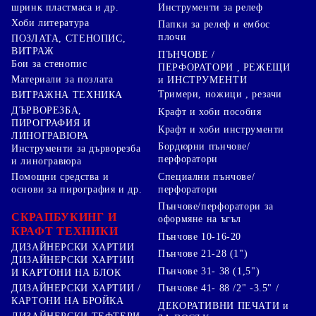
Инструменти за релеф
шринк пластмаса и др.
Хоби литература
Папки за релеф и ембос
плочи
ПОЗЛАТА, СТЕНОПИС,
ВИТРАЖ
ПЪНЧОВЕ /
Бои за стенопис
ПЕРФОРАТОРИ , РЕЖЕЩИ
Материали за позлата
и ИНСТРУМЕНТИ
Тримери, ножици , резачи
ВИТРАЖНА ТЕХНИКА
ДЪРВОРЕЗБА,
Крафт и хоби пособия
ПИРОГРАФИЯ И
Крафт и хоби инструменти
ЛИНОГРАВЮРА
Бордюрни пънчове/
Инструменти за дърворезба
перфоратори
и линогравюра
Специални пънчове/
Помощни средства и
перфоратори
основи за пирография и др.
Пънчове/перфоратори за
СКРАПБУКИНГ И
оформяне на ъгъл
КРАФТ ТЕХНИКИ
Пънчове 10-16-20
ДИЗАЙНЕРСКИ ХАРТИИ
Пънчове 21-28 (1")
ДИЗАЙНЕРСКИ ХАРТИИ
Пънчове 31- 38 (1,5")
И КАРТОНИ НА БЛОК
Пънчове 41- 88 /2" -3.5" /
ДИЗАЙНЕРСКИ ХАРТИИ /
КАРТОНИ НА БРОЙКА
ДЕКОРАТИВНИ ПЕЧАТИ и