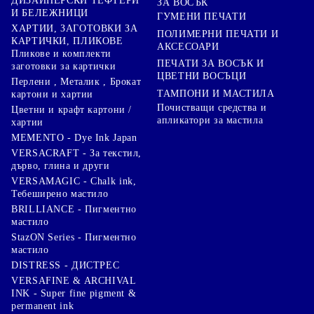
ДИЗАЙНЕРСКИ ТЕФТЕРИ
ЗА ВОСЪК
И БЕЛЕЖНИЦИ
ГУМЕНИ ПЕЧАТИ
ХАРТИИ, ЗАГОТОВКИ ЗА
ПОЛИМЕРНИ ПЕЧАТИ И
КАРТИЧКИ, ПЛИКОВЕ
АКСЕСОАРИ
Пликове и комплекти
ПЕЧАТИ ЗА ВОСЪК И
заготовки за картички
ЦВЕТНИ ВОСЪЦИ
Перлени , Металик , Брокат
ТАМПОНИ И МАСТИЛА
картони и хартии
Почистващи средства и
Цветни и крафт картони /
апликатори за мастила
хартии
MEMENTO - Dye Ink Japan
VERSACRAFT - За текстил,
дърво, глина и други
VERSAMAGIC - Chalk ink,
Тебеширено мастило
BRILLIANCE - Пигментно
мастило
StazON Series - Пигментно
мастило
DISTRESS - ДИСТРЕС
VERSAFINE & ARCHIVAL
INK - Super fine pigment &
permanent ink