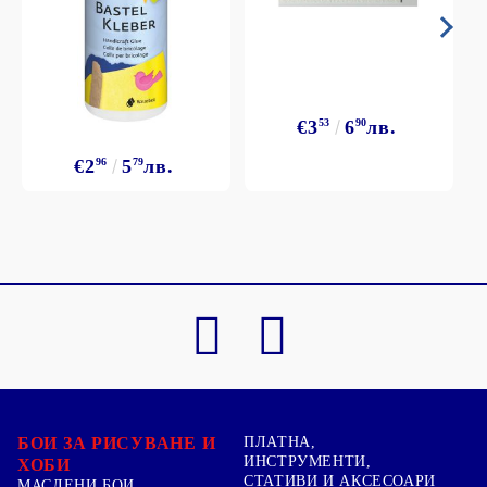
€3
53
6
90
лв.
€2
96
5
79
лв.
БОИ ЗА РИСУВАНЕ И
ПЛАТНА,
ИНСТРУМЕНТИ,
ХОБИ
СТАТИВИ И АКСЕСОАРИ
МАСЛЕНИ БОИ