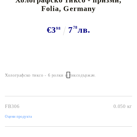
Холографско тиксо - призми,
Folia, Germany
€3
7
78
лв.
98
Холографско тиксо - 6 ролки и тиксодържач.
FB306
0.050
кг
Оцени продукта