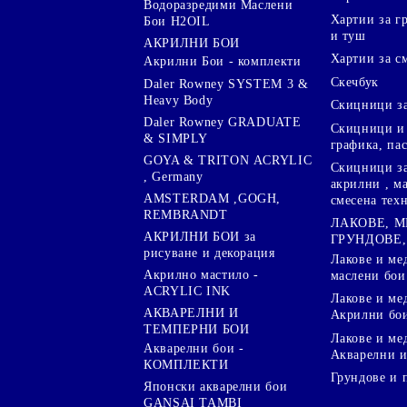
Водоразредими Маслени
Хартии за гр
Бои H2OIL
и туш
АКРИЛНИ БОИ
Хартии за с
Акрилни Бои - комплекти
Скечбук
Daler Rowney SYSTEM 3 &
Heavy Body
Скицници за
Daler Rowney GRADUATE
Скицници и 
& SIMPLY
графика, па
GOYA & TRITON АCRYLIC
Скицници за
, Germany
акрилни , м
AMSTERDAM ,GOGH,
смесена тех
REMBRANDT
ЛАКОВЕ, 
АКРИЛНИ БОИ за
ГРУНДОВЕ,
рисуване и декорация
Лакове и ме
Акрилно мастило -
маслени бои
ACRYLIC INK
Лакове и ме
АКВАРЕЛНИ И
Акрилни бо
ТЕМПЕРНИ БОИ
Лакове и ме
Акварелни бои -
Акварелни и
КОМПЛЕКТИ
Грундове и 
Японски акварелни бои
GANSAI TAMBI