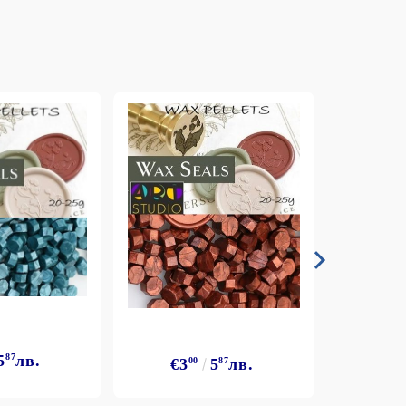
5
87
лв.
€3
€3
00
5
87
лв.