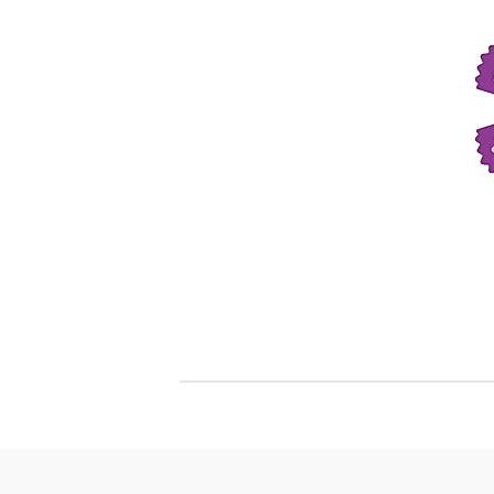
Филц, вълна и пособия за тях
Гумирани листи, пера, шринк пластмаса и др.
Хоби литература
ТАМПОНИ И МАСТИЛА
ДЕКОРАТ
ВОСЪК
Почистващи средства и апликатори за
ГУМЕНИ
мастила
ПОЛИМЕ
MEMENTO - Dye Ink Japan
АКСЕСО
VERSACRAFT - За текстил, дърво,
ПЕЧАТИ 
глина и други
ВОСЪЦИ
VERSAMAGIC - Chalk ink,
Тебеширено мастило
BRILLIANCE - Пигментно мастило