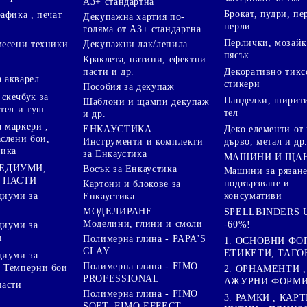
А3+ стандартна
Брокат, пудри, п
афика , печат
Декупажна хартия по-
перли
голяма от А3+ стандартна
Перлички, мозайк
Декупажни лак/лепила
месени техники
пясък
Краклета, патини, ефектни
пасти и др.
Декоративно тикс
 акварел
стикери
Пособия за декупаж
скечбук за
Панделки, ширити
Шаблони и щампи декупаж
стел и туш
тел
и др.
 маркери ,
Деко елементи от 
ЕНКАУСТИКА
аслени бои,
дърво, метал и др
Инструменти и комплекти
ника
за Енкаустика
МАШИНИ И ЩА
МЕДИУМИ,
Восък за Енкаустика
Машини за рязане
 ПАСТИ
подвързване и
Картони и блокове за
диуми за
консумативи
Енкаустика
МОДЕЛИРАНЕ
SPELLBINDERS U
Моделини, глини и смоли
-60%!
диуми за
и
Полимерна глина - PAPA'S
1. ОСНОВНИ ФО
CLAY
ЕТИКЕТИ, ТАГО
диуми за
Полимерна глина - FIMO
 Темперни бои
2. ОРНАМЕНТИ ,
PROFESSIONAL
АЖУРНИ ФОРМИ 
пасти
Полимерна глина - FIMO
3. РАМКИ , КАРТ
SOFT, FIMO EFFECT