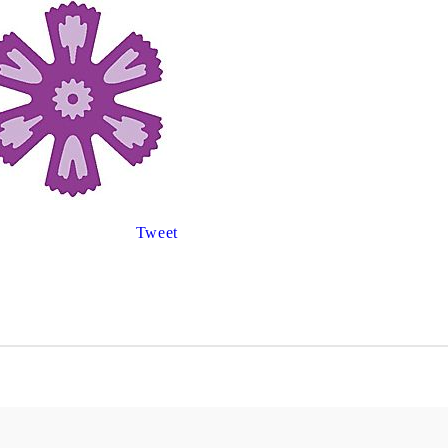
К
К
ИВНИ И ПЕЧАТИ ЗА
ХАРТИИ, ЗАГОТОВКИ ЗА
КАРТИЧКИ, ПЛИКОВЕ
 ПЕЧАТИ
Пликове и комплекти загото
Tweet
картички
РНИ ПЕЧАТИ И
АРИ
Перлени , Металик , Брокат 
хартии
ЗА ВОСЪК И ЦВЕТНИ
Цветни и крафт картони / х
Креативни и ръчни картони 
Креп, тишу, деко велпапе и д
Цветен и фигурален паус