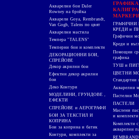
ГРАФИКА
Акварелни бои Daler
КАЛИГРА
Rowney на бройка
МАРКЕР
Акварели Goya, Rembrandt,
ГРАФИЧНИ 
Van Gogh, Talens по цвят
КРЕДИ и 
Акварелни мастила
Графични м
Темпера "TALENS"
Креди и въг
Темперни бои и комплекти
Помощни сре
ДЕКОРАЦИОННИ БОИ,
графика
СПРЕЙОВЕ
ТУШ и ПИ
Декор акрилни бои
ЦВЕТНИ М
Ефектни декор акрилни
бои
Стандартни 
Деко Контури
Акварелни 
МОДЕЛИНИ, ГРУНДОВЕ ,
Пастелни М
ЕФЕКТИ
ПАСТЕЛИ
СПРЕЙОВЕ и АЕРОГРАФИ
Маслени пас
БОИ ЗА ТЕКСТИЛ И
и комплекти
КОПРИНА
Комплекти с
Бои за коприна и батик
акварелни п
Контури, комплекти за
REMBRAND