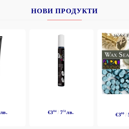
НОВИ ПРОДУКТИ
лв.
€3
84
7
51
лв.
€3
00