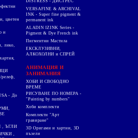
DISTRESS - ДИСТРЕС
ерфектни
VERSAFINE & ARCHIVAL
INK - Super fine pigment &
и, цветен
permanent ink
ALADIN IZINK Series -
о и
Pigment & Dye French ink
Пигментни Мастила
, лико,
ЕКСКЛУЗИВНИ,
АЛКОХОЛНИ и СПРЕЙ
хартия,
.
АНИМАЦИЯ И
НЦИ
ЗАНИМАНИЯ
/релеф,
ХОБИ И СВОБОДНО
ВРЕМЕ
РИСУВАНЕ ПО НОМЕРА -
SA - До
"Painting by numbers"
Хоби комплекти
РМИ,
ВЕ
Комплекти "Арт
гравиране"
, ЪГЛИ
3D Оригами и хартии, 3D
пъзели
ИЧКИ ,