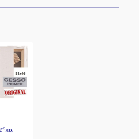
2
40
лв.