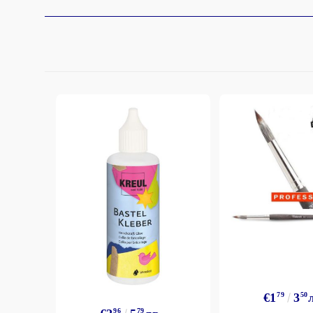
€1
79
3
50
96
79