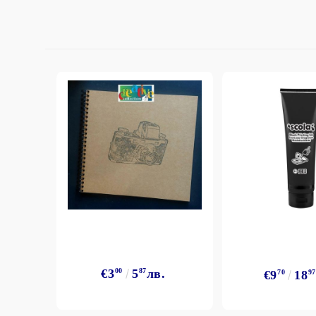
StazON Series - Пигментно мастило
DISTRESS - ДИСТРЕС
VERSAFINE & ARCHIVAL INK -
Super fine pigment & permanent ink
ALADIN IZINK Series - Pigment & Dye
French ink
Пигментни Мастила
ЕКСКЛУЗИВНИ, АЛКОХОЛНИ и
СПРЕЙ
€3
00
5
87
лв.
€9
70
18
97