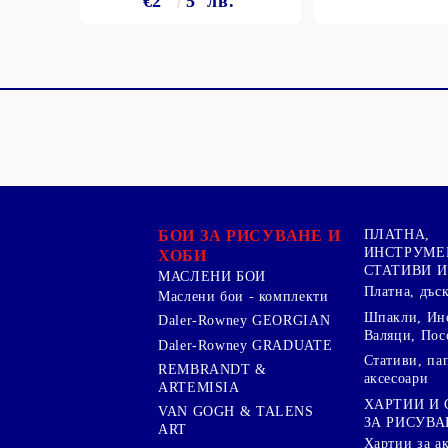
€2
5
лв.
БОИ ЗА РИСУВАНЕ И
ПЛАТНА,
ИНСТРУМЕ
ХОБИ
СТАТИВИ И
МАСЛЕНИ БОИ
Платна, дъс
Маслени бои - комплекти
Шпакли, Ин
Daler-Rowney GEORGIAN
Валяци, Пос
Daler-Rowney GRADUATE
Стативи, па
REMBRANDT &
аксесоари
ARTEMISIA
ХАРТИИ И
VAN GOGH & TALENS
ЗА РИСУВА
ART
Хартии за а