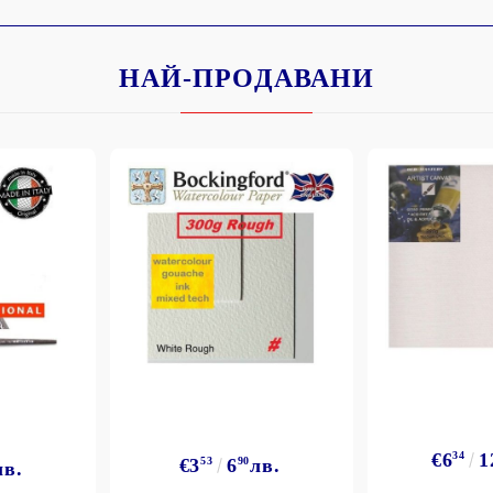
НАЙ-ПРОДАВАНИ
Моят профил
Вход
Регистрация
BGN
EUR
BG
EN
€6
34
1
€3
53
6
90
лв.
лв.