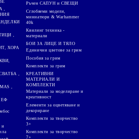
ВЕ
Ръчен САПУН и СВЕЩИ
А ,
Сглобяеми модели,
ЕНИЯ
миниатюри & Warhammer
ПАНДЕЛКИ
40k
Квилинг техника -
ТИЦИ ,
материали
БОИ ЗА ЛИЦЕ И ТЯЛО
ИТ, ХОРА
Единични цветове за грим
Пособия за грим
КВИ,
Комплекти за грим
СВАТБА ,
КРЕАТИВНИ
МАТЕРИАЛИ И
КОМПЛЕКТИ
MAS ,
Mатериали за моделиране и
креативност
ЛЕФ
Елементи за оцветяване и
декориране
ембос
Комплекти за творчество
3+
 и
ила
Комплекти за творчество
7+