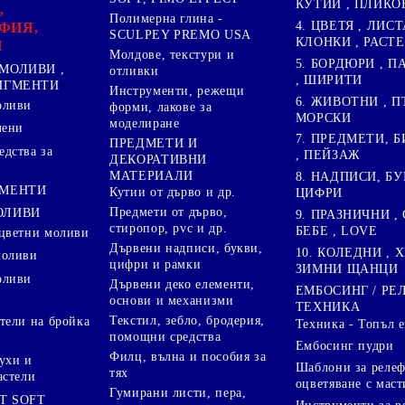
КУТИИ , ПЛИКО
,
Полимерна глина -
4. ЦВЕТЯ , ЛИСТ
ФИЯ,
SCULPEY PREMO USA
КЛОНКИ , РАСТ
И
Молдове, текстури и
5. БОРДЮРИ , 
МОЛИВИ ,
отливки
, ШИРИТИ
ПИГМЕНТИ
Инструменти, режещи
6. ЖИВОТНИ , П
оливи
форми, лакове за
МОРСКИ
моделиране
лени
7. ПРЕДМЕТИ, Б
ПРЕДМЕТИ И
дства за
, ПЕЙЗАЖ
ДЕКОРАТИВНИ
МАТЕРИАЛИ
8. НАДПИСИ, БУ
ГМЕНТИ
Кутии от дърво и др.
ЦИФРИ
Предмети от дърво,
ОЛИВИ
9. ПРАЗНИЧНИ , 
стиропор, pvc и др.
БЕБЕ , LOVE
цветни моливи
Дървени надписи, букви,
10. КОЛЕДНИ , X
моливи
цифри и рамки
ЗИМНИ ЩАНЦИ
оливи
Дървени деко елементи,
ЕМБОСИНГ / РЕ
основи и механизми
ТЕХНИКА
Текстил, зебло, бродерия,
тели на бройка
Техника - Топъл 
помощни средства
Ембосинг пудри
Филц, вълна и пособия за
ухи и
Шаблони за релеф
тях
астели
оцветяване с маст
Гумирани листи, пера,
T SOFT