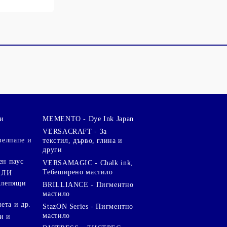
и
MEMENTO - Dye Ink Japan
VERSACRAFT - За
велпапе и
текстил, дърво, глина и
други
ен паус
VERSAMAGIC - Chalk ink,
Тебеширено мастило
АЛИ
 лепящи
BRILLIANCE - Пигментно
мастило
чета и др.
StazON Series - Пигментно
мастило
и и