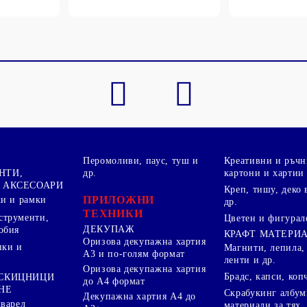
Перомоливи, паус, туш и
Креативни и ръчн
НТИ,
др.
картони и хартии
 АКСЕСОАРИ
Креп, тишу, деко 
ПРИЛОЖНИ
ки и рамки
др.
ТЕХНИКИ
струменти,
Цветен и фигурал
ДЕКУПАЖ
обия
КРАФТ МАТЕРИ
Оризова декупажна хартия
пки и
Магнити, лепила,
А3 и по-голям формат
ленти и др.
Оризова декупажна хартия
Брадс, капси, коп
 СКИЦНИЦИ
до А4 формат
НЕ
Скрабукинг албум
Декупажна хартия А4 до
кварел
материали за тях