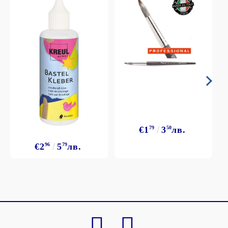
€1
79
3
50
лв.
€2
96
5
79
лв.