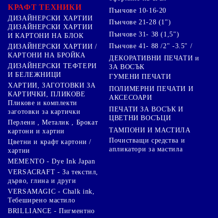
КРАФТ ТЕХНИКИ
Пънчове 10-16-20
ДИЗАЙНЕРСКИ ХАРТИИ
Пънчове 21-28 (1")
ДИЗАЙНЕРСКИ ХАРТИИ
Пънчове 31- 38 (1,5")
И КАРТОНИ НА БЛОК
Пънчове 41- 88 /2" -3.5" /
ДИЗАЙНЕРСКИ ХАРТИИ /
КАРТОНИ НА БРОЙКА
ДЕКОРАТИВНИ ПЕЧАТИ и
ДИЗАЙНЕРСКИ ТЕФТЕРИ
ЗА ВОСЪК
И БЕЛЕЖНИЦИ
ГУМЕНИ ПЕЧАТИ
ХАРТИИ, ЗАГОТОВКИ ЗА
ПОЛИМЕРНИ ПЕЧАТИ И
КАРТИЧКИ, ПЛИКОВЕ
АКСЕСОАРИ
Пликове и комплекти
ПЕЧАТИ ЗА ВОСЪК И
заготовки за картички
ЦВЕТНИ ВОСЪЦИ
Перлени , Металик , Брокат
ТАМПОНИ И МАСТИЛА
картони и хартии
Почистващи средства и
Цветни и крафт картони /
апликатори за мастила
хартии
MEMENTO - Dye Ink Japan
VERSACRAFT - За текстил,
дърво, глина и други
VERSAMAGIC - Chalk ink,
Тебеширено мастило
BRILLIANCE - Пигментно