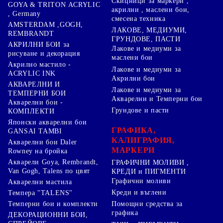
Скицници за маркери ,
GOYA & TRITON АCRYLIC
акрилни , маслени бои,
, Germany
смесена техника
AMSTERDAM ,GOGH,
ЛАКОВЕ, МЕДИУМИ,
REMBRANDT
ГРУНДОВЕ, ПАСТИ
АКРИЛНИ БОИ за
Лакове и медиуми за
рисуване и декорация
маслени бои
Акрилно мастило -
Лакове и медиуми за
ACRYLIC INK
Акрилни бои
АКВАРЕЛНИ И
Лакове и медиуми за
ТЕМПЕРНИ БОИ
Акварелни и Темперни бои
Акварелни бои -
Грундове и пасти
КОМПЛЕКТИ
Японски акварелни бои
ГРАФИКА,
GANSAI TAMBI
КАЛИГРАФИЯ,
Акварелни бои Daler
МАРКЕРИ
Rowney на бройка
Акварели Goya, Rembrandt,
ГРАФИЧНИ МОЛИВИ ,
Van Gogh, Talens по цвят
КРЕДИ и ПИГМЕНТИ
Графични моливи
Акварелни мастила
Креди и въглени
Темпера "TALENS"
Темперни бои и комплекти
Помощни средства за
графика
ДЕКОРАЦИОННИ БОИ,