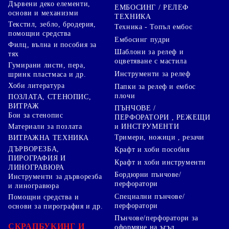
Дървени деко елементи,
ЕМБОСИНГ / РЕЛЕФ
основи и механизми
ТЕХНИКА
Текстил, зебло, бродерия,
Техника - Топъл ембос
помощни средства
Ембосинг пудри
Филц, вълна и пособия за
Шаблони за релеф и
тях
оцветяване с мастила
Гумирани листи, пера,
Инструменти за релеф
шринк пластмаса и др.
Хоби литература
Папки за релеф и ембос
плочи
ПОЗЛАТА, СТЕНОПИС,
ВИТРАЖ
ПЪНЧОВЕ /
Бои за стенопис
ПЕРФОРАТОРИ , РЕЖЕЩИ
Материали за позлата
и ИНСТРУМЕНТИ
Тримери, ножици , резачи
ВИТРАЖНА ТЕХНИКА
ДЪРВОРЕЗБА,
Крафт и хоби пособия
ПИРОГРАФИЯ И
Крафт и хоби инструменти
ЛИНОГРАВЮРА
Бордюрни пънчове/
Инструменти за дърворезба
перфоратори
и линогравюра
Специални пънчове/
Помощни средства и
перфоратори
основи за пирография и др.
Пънчове/перфоратори за
СКРАПБУКИНГ И
оформяне на ъгъл