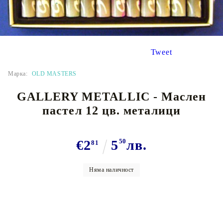
Tweet
Марка:
OLD MASTERS
GALLERY METALLIC - Маслен
пастел 12 цв. металици
€2
5
50
лв.
81
Няма наличност