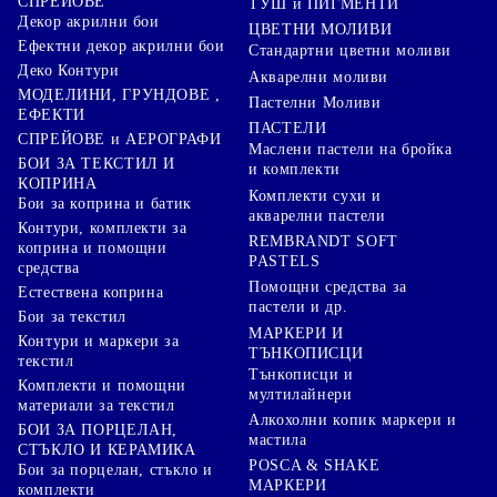
СПРЕЙОВЕ
ТУШ и ПИГМЕНТИ
Декор акрилни бои
ЦВЕТНИ МОЛИВИ
Ефектни декор акрилни бои
Стандартни цветни моливи
Деко Контури
Акварелни моливи
МОДЕЛИНИ, ГРУНДОВЕ ,
Пастелни Моливи
ЕФЕКТИ
ПАСТЕЛИ
СПРЕЙОВЕ и АЕРОГРАФИ
Маслени пастели на бройка
БОИ ЗА ТЕКСТИЛ И
и комплекти
КОПРИНА
Комплекти сухи и
Бои за коприна и батик
акварелни пастели
Контури, комплекти за
REMBRANDT SOFT
коприна и помощни
PASTELS
средства
Помощни средства за
Естествена коприна
пастели и др.
Бои за текстил
МАРКЕРИ И
Контури и маркери за
ТЪНКОПИСЦИ
текстил
Тънкописци и
Комплекти и помощни
мултилайнери
материали за текстил
Алкохолни копик маркери и
БОИ ЗА ПОРЦЕЛАН,
мастила
СТЪКЛО И КЕРАМИКА
POSCA & SHAKE
Бои за порцелан, стъкло и
МАРКЕРИ
комплекти