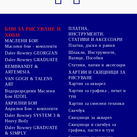
БОИ ЗА РИСУВАНЕ И
ПЛАТНА,
ИНСТРУМЕНТИ,
ХОБИ
СТАТИВИ И АКСЕСОАРИ
МАСЛЕНИ БОИ
Платна, дъски и рамки
Маслени бои - комплекти
Шпакли, Инструменти,
Daler-Rowney GEORGIAN
Валяци, Пособия
Daler-Rowney GRADUATE
Стативи, папки и аксесоари
REMBRANDT &
ARTEMISIA
ХАРТИИ И СКИЦНИЦИ ЗА
РИСУВАНЕ
VAN GOGH & TALENS
Хартии за акварел
ART
Хартии за графика , печат и
Водоразредими Маслени
туш
Бои H2OIL
АКРИЛНИ БОИ
Хартии за смесени техники
Акрилни Бои - комплекти
Скечбук
Daler Rowney SYSTEM 3 &
Скицници за акварел
Heavy Body
Скицници и скечбук за
Daler Rowney GRADUATE
графика, пастел и туш
& SIMPLY