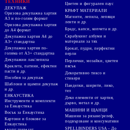
ТЕХНИКИ
Цветен и фигурален паус
ДЕКУПАЖ
КРАФТ МАТЕРИАЛИ
Оризова декупажна хартия
Магнити, лепила, лепящи
А3 и по-голям формат
ленти и др.
Оризова декупажна хартия
Брадс, капси, копчета и др.
до А4 формат
Скрабукинг албуми и
Декупажна хартия А4 до
материали за тях
А3+ стандартна
Декупажна хартия по-
Брокат, пудри, перфектни
голяма от А3+ стандартна
перли
Декупажни лак/лепила
Перлички, мозайки, цветен
Краклета, патини, ефектни
пясък
пасти и др.
Декоративно тиксо и
Пособия за декупаж
стикери
Шаблони и щампи декупаж
Панделки, ширити, лико,
и др.
тел
ЕНКАУСТИКА
Деко елементи от хартия,
Инструменти и комплекти
дърво, метал и др.
за Енкаустика
МАШИНИ И ЩАНЦИ
Восък за Енкаустика
Машини за рязане/релеф,
Картони и блокове за
подвързване и консумативи
Енкаустика
SPELLBINDERS USA - До