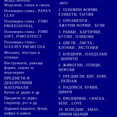
МОДЕЛИРАНЕ
-60%!
Моделини, глини и смоли
1. ОСНОВНИ ФОРМИ,
Полимерна глина - PAPA'S
ЕТИКЕТИ, ТАГОВЕ
CLAY
2. ОРНАМЕНТИ ,
Полимерна глина - FIMO
АЖУРНИ ФОРМИ , ЪГЛИ
PROFESSIONAL
Полимерна глина - FIMO
3. РАМКИ , КАРТИЧКИ ,
SOFT, FIMO EFFECT
КУТИИ , ПЛИКОВЕ
Полимерна глина -
4. ЦВЕТЯ , ЛИСТА ,
SCULPEY PREMO USA
КЛОНКИ , РАСТЕНИЯ
Молдове, текстури и
5. БОРДЮРИ , ПАНДЕЛКИ
отливки
, ШИРИТИ
Инструменти, режещи
6. ЖИВОТНИ , ПТИЦИ ,
форми, лакове за
МОРСКИ
моделиране
7. ПРЕДМЕТИ, БИТ, ХОРА
ПРЕДМЕТИ И
, ПЕЙЗАЖ
ДЕКОРАТИВНИ
8. НАДПИСИ, БУКВИ,
МАТЕРИАЛИ
ЦИФРИ
Кутии от дърво и др.
Предмети от дърво,
9. ПРАЗНИЧНИ , СВАТБА ,
стиропор, pvc и др.
БЕБЕ , LOVE
Дървени надписи, букви,
10. КОЛЕДНИ , XMAS ,
цифри и рамки
ЗИМНИ ЩАНЦИ