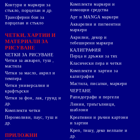
Комплекти маркери и
Контури и маркери за
помощни средства
стъкло, порцелан и др.
Арт и MANGA маркери
Трансферни бои за
порцелан и стъкло
Акварелни и пигментни
маркери
ЧЕТКИ, ХАРТИИ И
Акрилни, декор и
МАТЕРИАЛИ ЗА
тебеширени маркери
РИСУВАНЕ
КАЛИГРАФИЯ
ЧЕТКИ ЗА РИСУВАНЕ
Перца и дръжки за тях
Четки за акварел, туш ,
Класически пера и четки
мастила
Комплекти и хартии за
Четки за масло, акрил и
калиграфия
темпера
Мастила, писалки, маркери
Четки универсални и
ЧЕРТАНЕ
крафтърски
Рапидографи и пергели
Четки за фон, лак, грунд и
др.
Линии, триъгълници,
шаблони
Комплекти четки
Перомоливи, паус, туш и
Креативни и ръчни картони
др.
и хартии
Креп, тишу, деко велпапе и
ПРИЛОЖНИ
др.