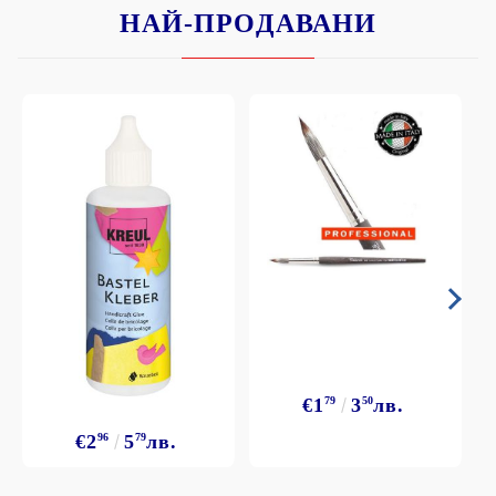
НАЙ-ПРОДАВАНИ
€1
79
3
50
лв.
€2
96
5
79
лв.