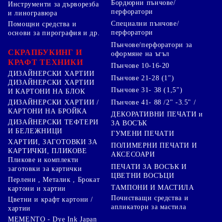
Бордюрни пънчове/
Инструменти за дърворезба
перфоратори
и линогравюра
Специални пънчове/
Помощни средства и
перфоратори
основи за пирография и др.
Пънчове/перфоратори за
СКРАПБУКИНГ И
оформяне на ъгъл
КРАФТ ТЕХНИКИ
Пънчове 10-16-20
ДИЗАЙНЕРСКИ ХАРТИИ
Пънчове 21-28 (1")
ДИЗАЙНЕРСКИ ХАРТИИ
Пънчове 31- 38 (1,5")
И КАРТОНИ НА БЛОК
Пънчове 41- 88 /2" -3.5" /
ДИЗАЙНЕРСКИ ХАРТИИ /
КАРТОНИ НА БРОЙКА
ДЕКОРАТИВНИ ПЕЧАТИ и
ДИЗАЙНЕРСКИ ТЕФТЕРИ
ЗА ВОСЪК
И БЕЛЕЖНИЦИ
ГУМЕНИ ПЕЧАТИ
ХАРТИИ, ЗАГОТОВКИ ЗА
ПОЛИМЕРНИ ПЕЧАТИ И
КАРТИЧКИ, ПЛИКОВЕ
АКСЕСОАРИ
Пликове и комплекти
ПЕЧАТИ ЗА ВОСЪК И
заготовки за картички
ЦВЕТНИ ВОСЪЦИ
Перлени , Металик , Брокат
ТАМПОНИ И МАСТИЛА
картони и хартии
Почистващи средства и
Цветни и крафт картони /
апликатори за мастила
хартии
MEMENTO - Dye Ink Japan