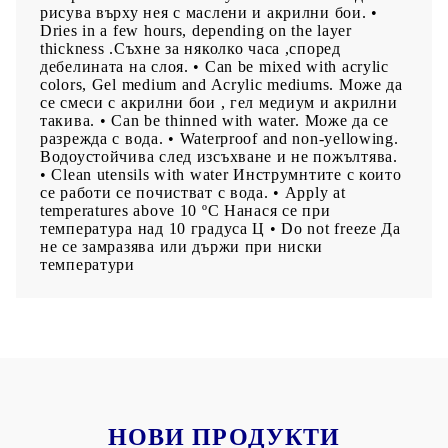
рисува върху нея с маслени и акрилни бои. •
Dries in a few hours, depending on the layer
thickness .Съхне за няколко часа ,според
дебелината на слоя. • Can be mixed with acrylic
colors, Gel medium and Acrylic mediums. Може да
се смеси с акрилни бои , гел медиум и акрилни
такива. • Can be thinned with water. Може да се
разрежда с вода. • Waterproof and non-yellowing.
Водоустойчива след изсъхване и не пожълтява.
• Clean utensils with water Инструмнтите с които
се работи се почистват с вода. • Apply at
temperatures above 10 ºC Нанася се при
температура над 10 градуса Ц • Do not freeze Да
не се замразява или държи при ниски
температури
НОВИ ПРОДУКТИ