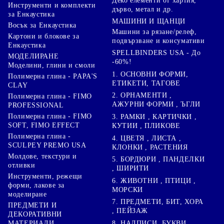
Деко елементи от хартия,
Инструменти и комплекти
дърво, метал и др.
за Енкаустика
МАШИНИ И ЩАНЦИ
Восък за Енкаустика
Машини за рязане/релеф,
Картони и блокове за
подвързване и консумативи
Енкаустика
SPELLBINDERS USA - До
МОДЕЛИРАНЕ
-60%!
Моделини, глини и смоли
1. ОСНОВНИ ФОРМИ,
Полимерна глина - PAPA'S
ЕТИКЕТИ, ТАГОВЕ
CLAY
2. ОРНАМЕНТИ ,
Полимерна глина - FIMO
АЖУРНИ ФОРМИ , ЪГЛИ
PROFESSIONAL
Полимерна глина - FIMO
3. РАМКИ , КАРТИЧКИ ,
SOFT, FIMO EFFECT
КУТИИ , ПЛИКОВЕ
Полимерна глина -
4. ЦВЕТЯ , ЛИСТА ,
SCULPEY PREMO USA
КЛОНКИ , РАСТЕНИЯ
Молдове, текстури и
5. БОРДЮРИ , ПАНДЕЛКИ
отливки
, ШИРИТИ
Инструменти, режещи
6. ЖИВОТНИ , ПТИЦИ ,
форми, лакове за
МОРСКИ
моделиране
7. ПРЕДМЕТИ, БИТ, ХОРА
ПРЕДМЕТИ И
, ПЕЙЗАЖ
ДЕКОРАТИВНИ
8. НАДПИСИ, БУКВИ,
МАТЕРИАЛИ