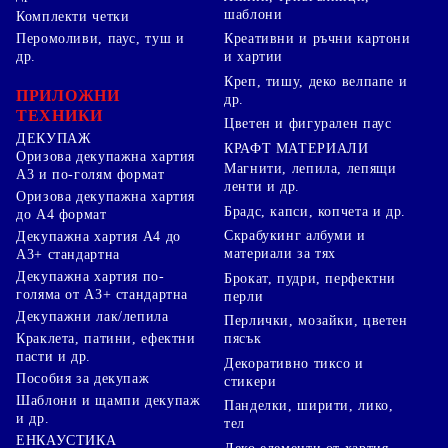
шаблони
Комплекти четки
Перомоливи, паус, туш и
Креативни и ръчни картони
др.
и хартии
Креп, тишу, деко велпапе и
ПРИЛОЖНИ
др.
ТЕХНИКИ
Цветен и фигурален паус
ДЕКУПАЖ
КРАФТ МАТЕРИАЛИ
Оризова декупажна хартия
Магнити, лепила, лепящи
А3 и по-голям формат
ленти и др.
Оризова декупажна хартия
Брадс, капси, копчета и др.
до А4 формат
Скрабукинг албуми и
Декупажна хартия А4 до
материали за тях
А3+ стандартна
Декупажна хартия по-
Брокат, пудри, перфектни
голяма от А3+ стандартна
перли
Декупажни лак/лепила
Перлички, мозайки, цветен
Краклета, патини, ефектни
пясък
пасти и др.
Декоративно тиксо и
Пособия за декупаж
стикери
Шаблони и щампи декупаж
Панделки, ширити, лико,
и др.
тел
ЕНКАУСТИКА