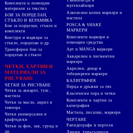
Тънкописци и
Комплекти и помощни
мултилайнери
материали за текстил
Алкохолни копик маркери и
БОИ ЗА ПОРЦЕЛАН,
мастила
СТЪКЛО И КЕРАМИКА
POSCA & SHAKE
Бои за порцелан, стъкло и
МАРКЕРИ
комплекти
Комплекти маркери и
Контури и маркери за
помощни средства
стъкло, порцелан и др.
Арт и MANGA маркери
Трансферни бои за
порцелан и стъкло
Акварелни и пигментни
маркери
ЧЕТКИ, ХАРТИИ И
Акрилни, декор и
МАТЕРИАЛИ ЗА
тебеширени маркери
РИСУВАНЕ
КАЛИГРАФИЯ
ЧЕТКИ ЗА РИСУВАНЕ
Перца и дръжки за тях
Четки за акварел, туш ,
Класически пера и четки
мастила
Комплекти и хартии за
Четки за масло, акрил и
калиграфия
темпера
Мастила, писалки, маркери
Четки универсални и
ЧЕРТАНЕ
крафтърски
Рапидографи и пергели
Четки за фон, лак, грунд и
др.
Линии, триъгълници,