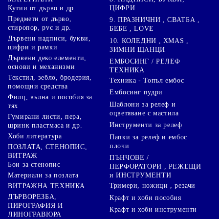
ЦИФРИ
Кутии от дърво и др.
Предмети от дърво,
9. ПРАЗНИЧНИ , СВАТБА ,
стиропор, pvc и др.
БЕБЕ , LOVE
Дървени надписи, букви,
10. КОЛЕДНИ , XMAS ,
цифри и рамки
ЗИМНИ ЩАНЦИ
Дървени деко елементи,
ЕМБОСИНГ / РЕЛЕФ
основи и механизми
ТЕХНИКА
Текстил, зебло, бродерия,
Техника - Топъл ембос
помощни средства
Ембосинг пудри
Филц, вълна и пособия за
Шаблони за релеф и
тях
оцветяване с мастила
Гумирани листи, пера,
Инструменти за релеф
шринк пластмаса и др.
Хоби литература
Папки за релеф и ембос
плочи
ПОЗЛАТА, СТЕНОПИС,
ВИТРАЖ
ПЪНЧОВЕ /
Бои за стенопис
ПЕРФОРАТОРИ , РЕЖЕЩИ
Материали за позлата
и ИНСТРУМЕНТИ
Тримери, ножици , резачи
ВИТРАЖНА ТЕХНИКА
ДЪРВОРЕЗБА,
Крафт и хоби пособия
ПИРОГРАФИЯ И
Крафт и хоби инструменти
ЛИНОГРАВЮРА