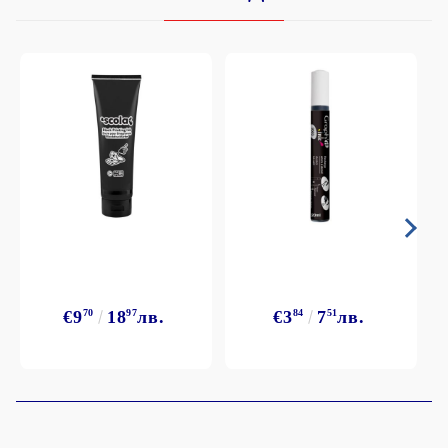
€9
70
18
97
лв.
€3
84
7
51
лв.