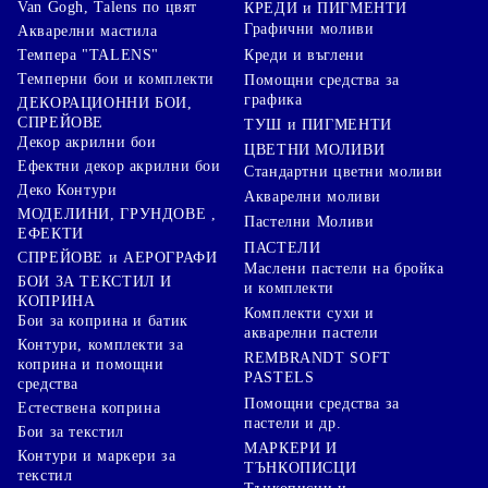
Van Gogh, Talens по цвят
КРЕДИ и ПИГМЕНТИ
Графични моливи
Акварелни мастила
Креди и въглени
Темпера "TALENS"
Темперни бои и комплекти
Помощни средства за
графика
ДЕКОРАЦИОННИ БОИ,
СПРЕЙОВЕ
ТУШ и ПИГМЕНТИ
Декор акрилни бои
ЦВЕТНИ МОЛИВИ
Ефектни декор акрилни бои
Стандартни цветни моливи
Деко Контури
Акварелни моливи
МОДЕЛИНИ, ГРУНДОВЕ ,
Пастелни Моливи
ЕФЕКТИ
ПАСТЕЛИ
СПРЕЙОВЕ и АЕРОГРАФИ
Маслени пастели на бройка
БОИ ЗА ТЕКСТИЛ И
и комплекти
КОПРИНА
Комплекти сухи и
Бои за коприна и батик
акварелни пастели
Контури, комплекти за
REMBRANDT SOFT
коприна и помощни
PASTELS
средства
Помощни средства за
Естествена коприна
пастели и др.
Бои за текстил
МАРКЕРИ И
Контури и маркери за
ТЪНКОПИСЦИ
текстил