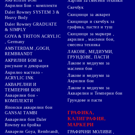
АКРИЛНИ БОИ
Хартии за смесени техники
Акрилни Бои - комплекти
Скечбук
Daler Rowney SYSTEM 3 &
Скицници за акварел
Heavy Body
Скицници и скечбук за
Daler Rowney GRADUATE
графика, пастел и туш
& SIMPLY
Скицници за маркери ,
GOYA & TRITON АCRYLIC
акрилни , маслени бои,
, Germany
смесена техника
AMSTERDAM ,GOGH,
ЛАКОВЕ, МЕДИУМИ,
REMBRANDT
ГРУНДОВЕ, ПАСТИ
АКРИЛНИ БОИ за
Лакове и медиуми за
рисуване и декорация
маслени бои
Акрилно мастило -
Лакове и медиуми за
ACRYLIC INK
Акрилни бои
АКВАРЕЛНИ И
Лакове и медиуми за
ТЕМПЕРНИ БОИ
Акварелни и Темперни бои
Акварелни бои -
Грундове и пасти
КОМПЛЕКТИ
Японски акварелни бои
ГРАФИКА,
GANSAI TAMBI
КАЛИГРАФИЯ,
Акварелни бои Daler
МАРКЕРИ
Rowney на бройка
Акварели Goya, Rembrandt,
ГРАФИЧНИ МОЛИВИ ,