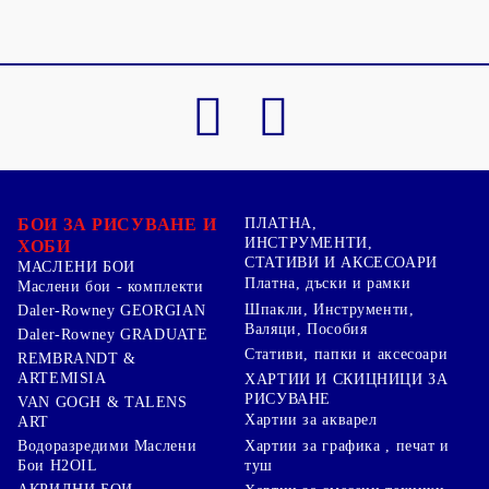
БОИ ЗА РИСУВАНЕ И
ПЛАТНА,
ИНСТРУМЕНТИ,
ХОБИ
СТАТИВИ И АКСЕСОАРИ
МАСЛЕНИ БОИ
Платна, дъски и рамки
Маслени бои - комплекти
Шпакли, Инструменти,
Daler-Rowney GEORGIAN
Валяци, Пособия
Daler-Rowney GRADUATE
Стативи, папки и аксесоари
REMBRANDT &
ARTEMISIA
ХАРТИИ И СКИЦНИЦИ ЗА
РИСУВАНЕ
VAN GOGH & TALENS
Хартии за акварел
ART
Хартии за графика , печат и
Водоразредими Маслени
туш
Бои H2OIL