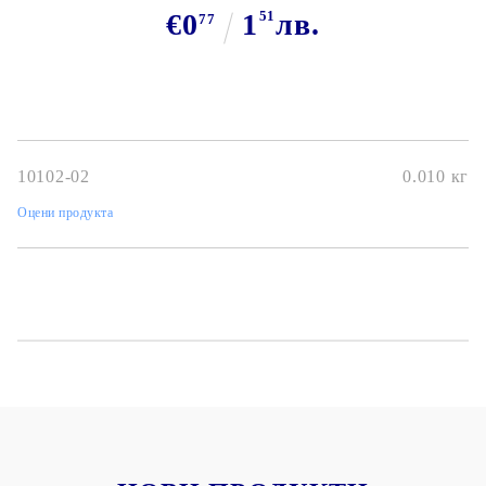
€0
1
51
лв.
77
10102-02
0.010
кг
Оцени продукта