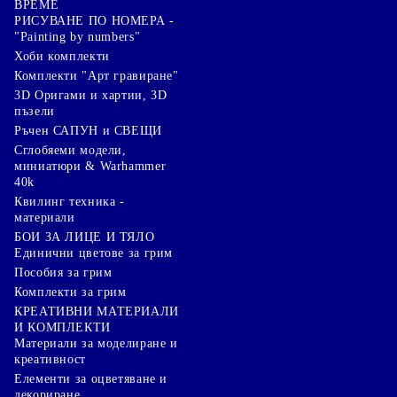
ВРЕМЕ
РИСУВАНЕ ПО НОМЕРА -
"Painting by numbers"
Хоби комплекти
Комплекти "Арт гравиране"
3D Оригами и хартии, 3D
пъзели
Ръчен САПУН и СВЕЩИ
Сглобяеми модели,
миниатюри & Warhammer
40k
Квилинг техника -
материали
БОИ ЗА ЛИЦЕ И ТЯЛО
Единични цветове за грим
Пособия за грим
Комплекти за грим
КРЕАТИВНИ МАТЕРИАЛИ
И КОМПЛЕКТИ
Mатериали за моделиране и
креативност
Елементи за оцветяване и
декориране