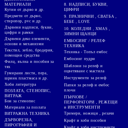
8. НАДПИСИ, БУКВИ,
МАТЕРИАЛИ
ЦИФРИ
Кутии от дърво и др.
Предмети от дърво,
9. ПРАЗНИЧНИ , СВАТБА ,
стиропор, pvc и др.
БЕБЕ , LOVE
Дървени надписи, букви,
10. КОЛЕДНИ , XMAS ,
цифри и рамки
ЗИМНИ ЩАНЦИ
Дървени деко елементи,
ЕМБОСИНГ / РЕЛЕФ
основи и механизми
ТЕХНИКА
Текстил, зебло, бродерия,
Техника - Топъл ембос
помощни средства
Ембосинг пудри
Филц, вълна и пособия за
Шаблони за релеф и
тях
оцветяване с мастила
Гумирани листи, пера,
Инструменти за релеф
шринк пластмаса и др.
Хоби литература
Папки за релеф и ембос
плочи
ПОЗЛАТА, СТЕНОПИС,
ВИТРАЖ
ПЪНЧОВЕ /
Бои за стенопис
ПЕРФОРАТОРИ , РЕЖЕЩИ
Материали за позлата
и ИНСТРУМЕНТИ
Тримери, ножици , резачи
ВИТРАЖНА ТЕХНИКА
ДЪРВОРЕЗБА,
Крафт и хоби пособия
ПИРОГРАФИЯ И
Крафт и хоби инструменти