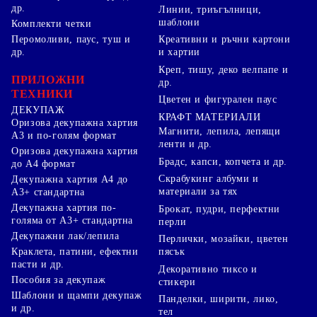
др.
Линии, триъгълници,
шаблони
Комплекти четки
Перомоливи, паус, туш и
Креативни и ръчни картони
др.
и хартии
Креп, тишу, деко велпапе и
ПРИЛОЖНИ
др.
ТЕХНИКИ
Цветен и фигурален паус
ДЕКУПАЖ
КРАФТ МАТЕРИАЛИ
Оризова декупажна хартия
Магнити, лепила, лепящи
А3 и по-голям формат
ленти и др.
Оризова декупажна хартия
Брадс, капси, копчета и др.
до А4 формат
Скрабукинг албуми и
Декупажна хартия А4 до
материали за тях
А3+ стандартна
Декупажна хартия по-
Брокат, пудри, перфектни
голяма от А3+ стандартна
перли
Декупажни лак/лепила
Перлички, мозайки, цветен
Краклета, патини, ефектни
пясък
пасти и др.
Декоративно тиксо и
Пособия за декупаж
стикери
Шаблони и щампи декупаж
Панделки, ширити, лико,
и др.
тел