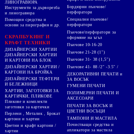
ЛИНОГРАВЮРА
Бордюрни пънчове/
Инструменти за дърворезба
перфоратори
и линогравюра
Специални пънчове/
Помощни средства и
перфоратори
основи за пирография и др.
Пънчове/перфоратори за
СКРАПБУКИНГ И
оформяне на ъгъл
КРАФТ ТЕХНИКИ
Пънчове 10-16-20
ДИЗАЙНЕРСКИ ХАРТИИ
Пънчове 21-28 (1")
ДИЗАЙНЕРСКИ ХАРТИИ
Пънчове 31- 38 (1,5")
И КАРТОНИ НА БЛОК
Пънчове 41- 88 /2" -3.5" /
ДИЗАЙНЕРСКИ ХАРТИИ /
КАРТОНИ НА БРОЙКА
ДЕКОРАТИВНИ ПЕЧАТИ и
ДИЗАЙНЕРСКИ ТЕФТЕРИ
ЗА ВОСЪК
И БЕЛЕЖНИЦИ
ГУМЕНИ ПЕЧАТИ
ХАРТИИ, ЗАГОТОВКИ ЗА
ПОЛИМЕРНИ ПЕЧАТИ И
КАРТИЧКИ, ПЛИКОВЕ
АКСЕСОАРИ
Пликове и комплекти
ПЕЧАТИ ЗА ВОСЪК И
заготовки за картички
ЦВЕТНИ ВОСЪЦИ
Перлени , Металик , Брокат
ТАМПОНИ И МАСТИЛА
картони и хартии
Почистващи средства и
Цветни и крафт картони /
апликатори за мастила
хартии