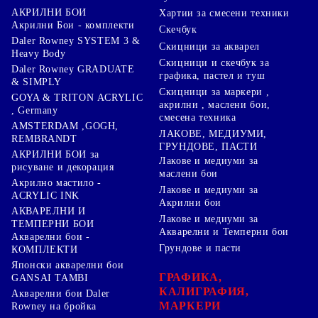
АКРИЛНИ БОИ
Хартии за смесени техники
Акрилни Бои - комплекти
Скечбук
Daler Rowney SYSTEM 3 &
Скицници за акварел
Heavy Body
Скицници и скечбук за
Daler Rowney GRADUATE
графика, пастел и туш
& SIMPLY
Скицници за маркери ,
GOYA & TRITON АCRYLIC
акрилни , маслени бои,
, Germany
смесена техника
AMSTERDAM ,GOGH,
ЛАКОВЕ, МЕДИУМИ,
REMBRANDT
ГРУНДОВЕ, ПАСТИ
АКРИЛНИ БОИ за
Лакове и медиуми за
рисуване и декорация
маслени бои
Акрилно мастило -
Лакове и медиуми за
ACRYLIC INK
Акрилни бои
АКВАРЕЛНИ И
Лакове и медиуми за
ТЕМПЕРНИ БОИ
Акварелни и Темперни бои
Акварелни бои -
Грундове и пасти
КОМПЛЕКТИ
Японски акварелни бои
ГРАФИКА,
GANSAI TAMBI
КАЛИГРАФИЯ,
Акварелни бои Daler
МАРКЕРИ
Rowney на бройка