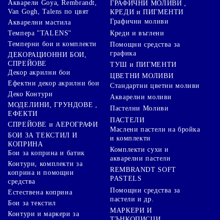
Акварели Goya, Rembrandt,
ГРАФИЧНИ МОЛИВИ ,
Van Gogh, Talens по цвят
КРЕДИ и ПИГМЕНТИ
Графични моливи
Акварелни мастила
Креди и въглени
Темпера "TALENS"
Темперни бои и комплекти
Помощни средства за
графика
ДЕКОРАЦИОННИ БОИ,
СПРЕЙОВЕ
ТУШ и ПИГМЕНТИ
Декор акрилни бои
ЦВЕТНИ МОЛИВИ
Ефектни декор акрилни бои
Стандартни цветни моливи
Деко Контури
Акварелни моливи
МОДЕЛИНИ, ГРУНДОВЕ ,
Пастелни Моливи
ЕФЕКТИ
ПАСТЕЛИ
СПРЕЙОВЕ и АЕРОГРАФИ
Маслени пастели на бройка
БОИ ЗА ТЕКСТИЛ И
и комплекти
КОПРИНА
Комплекти сухи и
Бои за коприна и батик
акварелни пастели
Контури, комплекти за
REMBRANDT SOFT
коприна и помощни
PASTELS
средства
Помощни средства за
Естествена коприна
пастели и др.
Бои за текстил
МАРКЕРИ И
Контури и маркери за
ТЪНКОПИСЦИ