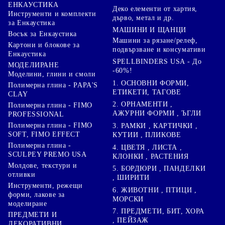
ЕНКАУСТИКА
Деко елементи от хартия,
Инструменти и комплекти
дърво, метал и др.
за Енкаустика
МАШИНИ И ЩАНЦИ
Восък за Енкаустика
Машини за рязане/релеф,
Картони и блокове за
подвързване и консумативи
Енкаустика
SPELLBINDERS USA - До
МОДЕЛИРАНЕ
-60%!
Моделини, глини и смоли
1. ОСНОВНИ ФОРМИ,
Полимерна глина - PAPA'S
ЕТИКЕТИ, ТАГОВЕ
CLAY
2. ОРНАМЕНТИ ,
Полимерна глина - FIMO
АЖУРНИ ФОРМИ , ЪГЛИ
PROFESSIONAL
Полимерна глина - FIMO
3. РАМКИ , КАРТИЧКИ ,
SOFT, FIMO EFFECT
КУТИИ , ПЛИКОВЕ
Полимерна глина -
4. ЦВЕТЯ , ЛИСТА ,
SCULPEY PREMO USA
КЛОНКИ , РАСТЕНИЯ
Молдове, текстури и
5. БОРДЮРИ , ПАНДЕЛКИ
отливки
, ШИРИТИ
Инструменти, режещи
6. ЖИВОТНИ , ПТИЦИ ,
форми, лакове за
МОРСКИ
моделиране
7. ПРЕДМЕТИ, БИТ, ХОРА
ПРЕДМЕТИ И
, ПЕЙЗАЖ
ДЕКОРАТИВНИ