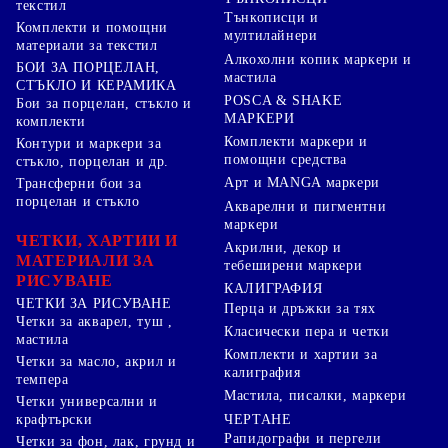
текстил
Тънкописци и
Комплекти и помощни
мултилайнери
материали за текстил
Алкохолни копик маркери и
БОИ ЗА ПОРЦЕЛАН,
мастила
СТЪКЛО И КЕРАМИКА
POSCA & SHAKE
Бои за порцелан, стъкло и
МАРКЕРИ
комплекти
Комплекти маркери и
Контури и маркери за
помощни средства
стъкло, порцелан и др.
Арт и MANGA маркери
Трансферни бои за
порцелан и стъкло
Акварелни и пигментни
маркери
ЧЕТКИ, ХАРТИИ И
Акрилни, декор и
МАТЕРИАЛИ ЗА
тебеширени маркери
РИСУВАНЕ
КАЛИГРАФИЯ
ЧЕТКИ ЗА РИСУВАНЕ
Перца и дръжки за тях
Четки за акварел, туш ,
Класически пера и четки
мастила
Комплекти и хартии за
Четки за масло, акрил и
калиграфия
темпера
Мастила, писалки, маркери
Четки универсални и
ЧЕРТАНЕ
крафтърски
Рапидографи и пергели
Четки за фон, лак, грунд и