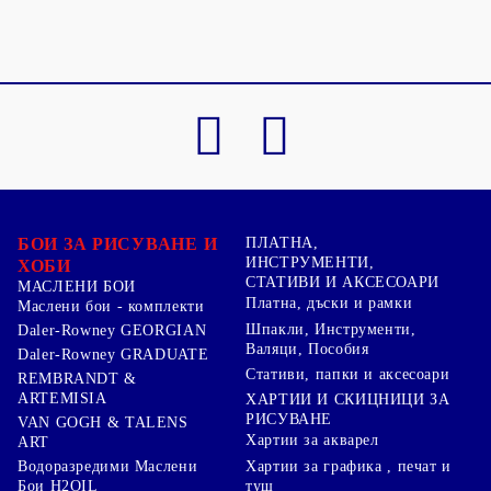
БОИ ЗА РИСУВАНЕ И
ПЛАТНА,
ИНСТРУМЕНТИ,
ХОБИ
СТАТИВИ И АКСЕСОАРИ
МАСЛЕНИ БОИ
Платна, дъски и рамки
Маслени бои - комплекти
Шпакли, Инструменти,
Daler-Rowney GEORGIAN
Валяци, Пособия
Daler-Rowney GRADUATE
Стативи, папки и аксесоари
REMBRANDT &
ARTEMISIA
ХАРТИИ И СКИЦНИЦИ ЗА
РИСУВАНЕ
VAN GOGH & TALENS
Хартии за акварел
ART
Хартии за графика , печат и
Водоразредими Маслени
туш
Бои H2OIL