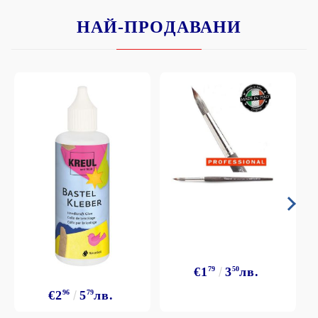
НАЙ-ПРОДАВАНИ
€1
79
3
50
лв.
€2
96
5
79
лв.